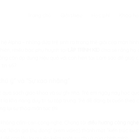
Trang chủ
Giới thiệu
Học phí
Khóa họ
hệ Alpha – những đứa trẻ sinh ra trong thế giới của màn hình
nhiên, nhiều bậc phụ huynh tại
LẬP TRÌNH KID
chia sẻ rằng họ 
ng còn áp dụng hiệu quả với con hiện tại. Làm sao để giúp c
 tin số?
 chú ý” và “Sự xao nhãng”
 qua sách giáo khoa và sự ghi nhớ. Trẻ em ngày nay học qua
ất là khả năng duy trì sự tập trung. Trẻ dễ dàng bị cuốn theo
g lại sự thỏa mãn tức thì.
ôi không cấm cản công nghệ. Chúng tôi
điều hướng công nghệ
ột “khán giả thụ động” (xem video) thành một “kiến trúc sư 
 để con lấy lại quyền kiểm soát sự chú ý của chính mình.