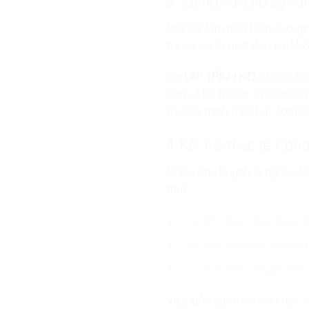
3. “Dung sai cho sự sá
Một sai lầm phổ biến của giá
trẻ sợ sai là một đứa trẻ k
Tại
LẬP TRÌNH KID
, chúng tô
hơn về hệ thống. Chúng tôi 
tại sao mình thất bại. Tâm t
4. Kết nối thực tế: Cô
Nhiều phụ huynh lo ngại việc
thực.
Con làm một ứng dụng để
Con làm trò chơi để giải 
Con làm web để giới thi
Việc gắn lập trình với cuộc