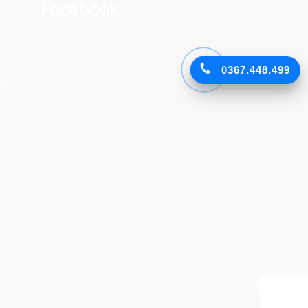
Facebook
0367.448.499
TP.