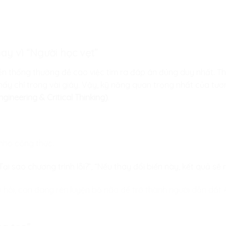
hay vì “Người học vẹt”
n thống thường đề cao việc tìm ra đáp án đúng duy nhất. Thế
hấy chỉ trong vài giây. Vậy, kỹ năng quan trọng nhất của tương
ineering & Critical Thinking)
.
nhớ công thức.
ại sao chương trình lỗi?”, “Nếu thay đổi biến này, kết quả sẽ r
hỏi, con đang rèn luyện bộ não để trở thành người dẫn dắt AI,