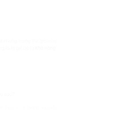
 nhưng, trong thế giới của
 lai là gì? Đó là
Khả năng
a sao?”.
 thay vì trở thành người bị