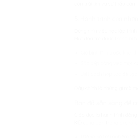
còn trái tim và sự thấu cảm m
5. Hành trình của nhữn
Đừng nhìn việc học lập trìn
Một đứa trẻ được trang bị tư
Giữ bình tĩnh trước khó kh
Sắp xếp công việc một c
Biết cách hợp tác để tạo 
Đây chính là những gì mà m
Bạn đã sẵn sàng để c
Giáo dục là hành trình đồng
KID
cùng bạn trang bị cho c
[Đăng ký trải nghiệm 1-1