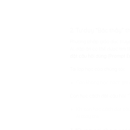
2. Tư duy “Bậc thầy” t
Phương pháp giáo dục truyề
AI, đáp án có thể được tìm t
đặt câu hỏi đúng (Prompt Eng
Tại lớp học của chúng tôi:
Con không học cách ghi 
Con học cách đặt câu hỏi: “T
Khi con học cách đặt câu 
AI thay thế.