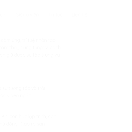
c
Giảng viên
Tin tức
Liên hệ
 cảm ứng, trí tuệ nhân tạo
cảm thấy “lúng túng” vì cách
on giữ được sự tập trung và
 sự tương tác và trải
 các video ngắn
. Khi con học lập trình, con
chủ động” (tạo ra sản