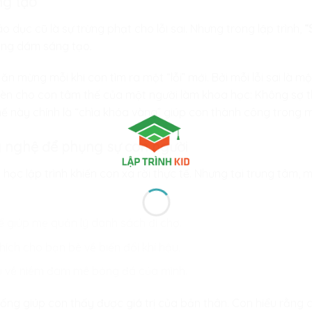
ng tạo”
o dục cũ là sự trừng phạt cho lỗi sai. Nhưng trong lập trình,
“
hông dám sáng tạo.
i ăn mừng mỗi khi con tìm ra một “lỗi” mới. Bởi mỗi lỗi sai là m
rèn cho con tâm thế của một người làm khoa học: Không sợ th
hế này chính là “chìa khóa vàng” giúp con thành công trong m
ng nghệ để phụng sự con người
 học lập trình khiến con xa rời thực tế. Nhưng tại trung tâm, 
 giúp mẹ quản lý danh sách đi chợ.
thích cho bạn bè về biến đổi khí hậu.
ệu về niềm đam mê bóng đá của mình.
 sống giúp con thấy được giá trị của bản thân. Con hiểu rằng 