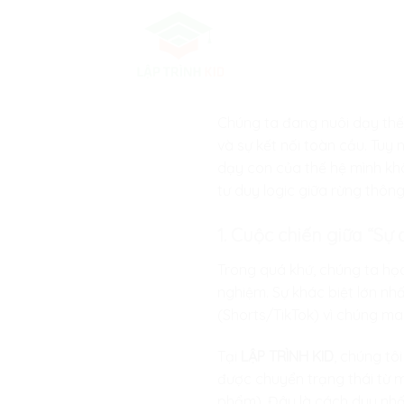
Skip
to
content
Chúng ta đang nuôi dạy thế 
và sự kết nối toàn cầu. Tuy 
dạy con của thế hệ mình khô
tư duy logic giữa rừng thông
1. Cuộc chiến giữa “Sự
Trong quá khứ, chúng ta học
nghiệm. Sự khác biệt lớn nh
(Shorts/TikTok) vì chúng man
Tại
LẬP TRÌNH KID
, chúng t
được chuyển trạng thái từ m
phẩm). Đây là cách duy nhất