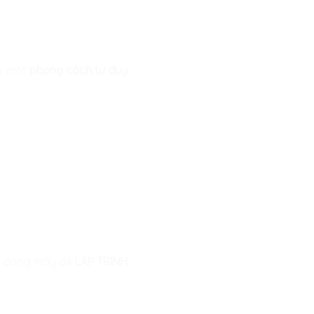
ho một
phong cách tư duy
.
n động. Hãy để
LẬP TRÌNH