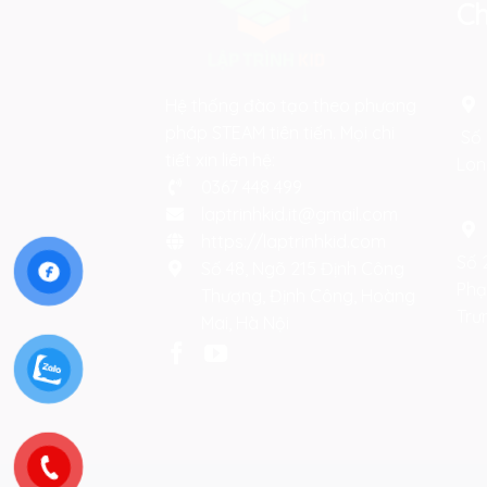
Ch
Hệ thống đào tạo theo phương
pháp STEAM tiên tiến. Mọi chi
Số 
tiết xin liên hệ:
Lon
0367 448 499
laptrinhkid.it@gmail.com
https://laptrinhkid.com
Số 
Số 48, Ngõ 215 Định Công
Phạ
Thượng, Định Công, Hoàng
Trư
Mai, Hà Nội