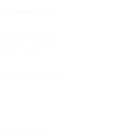
Sai lầm là dữ liệu”
. Một đứa
ột cơ hội để con hiểu sâu
ất bại, chỉ sợ không hiểu
ọi lĩnh vực sau này.
mọi dự án đều bắt đầu từ đời
công nghệ chỉ là công cụ,