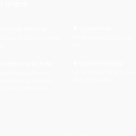
i nhánh
Chi nhánh Huế :
Chi nhánh Vĩnh Long :
19 Kiệt 39 Hoàng Quốc Việt, 
75 Nguyễn Huệ, P.2, TP Vĩnh
Huế
g
Chi nhánh Đà Nẵng :
Chi nhánh Hai Bà Trưng
:
Số 76-78 Bạch Đằng, Q. Hải
27 phố Lò Đúc, Phường
Châu, TP. Đà Nẵng
m Đình Hổ, Quận Hai Bà
ng, Thành phố Hà Nội
Design by
HVCG Software