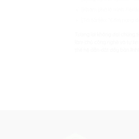
[Khám phá lộ trình: Rèn 
[Tải tài liệu: “Cẩm nang
Tương lai không đợi chúng t
làm chủ công nghệ và tự tin
thế hệ dẫn dắt đầy bản lĩnh!