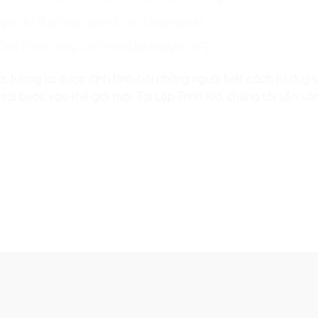
luyện tư duy logic qua dự án công nghệ]
 đồng hành cùng con trong kỷ nguyên AI”]
a, tương lai được định hình bởi những người biết cách tư duy 
 sải bước vào thế giới mới. Tại Lập Trình Kid, chúng tôi sẵn 