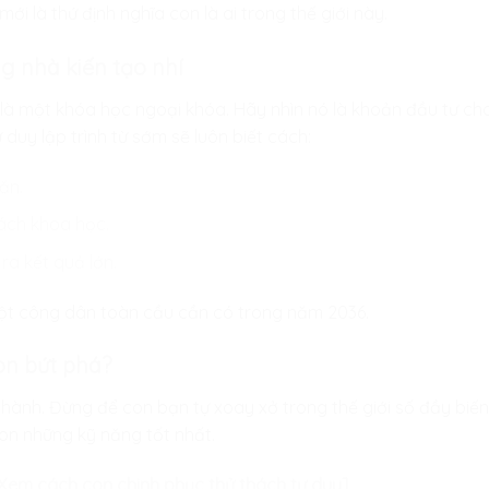
ới là thứ định nghĩa con là ai trong thế giới này.
g nhà kiến tạo nhí
h là một khóa học ngoại khóa. Hãy nhìn nó là khoản đầu tư c
 duy lập trình từ sớm sẽ luôn biết cách:
ăn.
ách khoa học.
ra kết quả lớn.
ột công dân toàn cầu cần có trong năm 2036.
on bứt phá?
 hành. Đừng để con bạn tự xoay xở trong thế giới số đầy biế
on những kỹ năng tốt nhất.
: Xem cách con chinh phục thử thách tư duy]