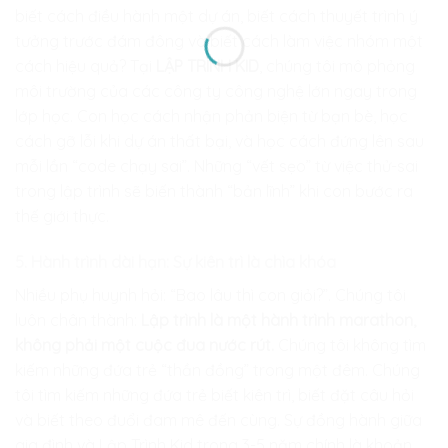
biết cách điều hành một dự án, biết cách thuyết trình ý
tưởng trước đám đông và biết cách làm việc nhóm một
cách hiệu quả? Tại
LẬP TRÌNH KID
, chúng tôi mô phỏng
môi trường của các công ty công nghệ lớn ngay trong
lớp học. Con học cách nhận phản biện từ bạn bè, học
cách gỡ lỗi khi dự án thất bại, và học cách đứng lên sau
mỗi lần “code chạy sai”. Những “vết sẹo” từ việc thử-sai
trong lập trình sẽ biến thành “bản lĩnh” khi con bước ra
thế giới thực.
5. Hành trình dài hạn: Sự kiên trì là chìa khóa
Nhiều phụ huynh hỏi: “Bao lâu thì con giỏi?”. Chúng tôi
luôn chân thành:
Lập trình là một hành trình marathon,
không phải một cuộc đua nước rút.
Chúng tôi không tìm
kiếm những đứa trẻ “thần đồng” trong một đêm. Chúng
tôi tìm kiếm những đứa trẻ biết kiên trì, biết đặt câu hỏi
và biết theo đuổi đam mê đến cùng. Sự đồng hành giữa
gia đình và Lập Trình Kid trong 3-5 năm chính là khoản