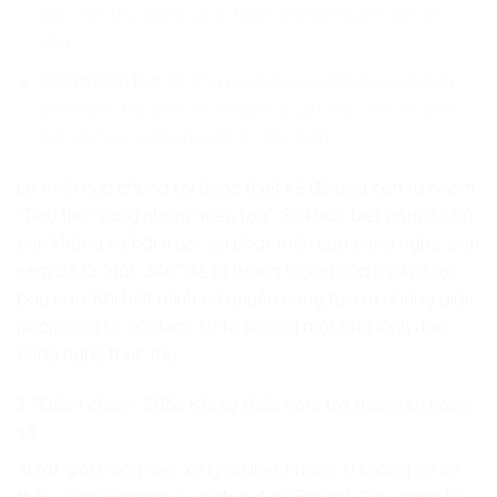
làm việc thụ động và đi theo những thuật toán có
sẵn.
Nhóm Kiến tạo:
Những người hiểu cách AI vận hành,
biết cách tùy biến nó để giải quyết các vấn đề phức
tạp và tạo ra những giá trị độc bản.
Lộ trình của chúng tôi được thiết kế để đưa con từ nhóm
“Tiêu thụ” sang nhóm “Kiến tạo”. Sự khác biệt nằm ở chỗ:
con không sợ hãi trước sự phát triển của công nghệ, con
xem đó là “đất diễn” để trí tưởng tượng của mình được
bay cao. Khi biết mình có quyền năng tạo ra những giải
pháp, con sẽ có được sự tự tin của một nhà lãnh đạo
công nghệ thực thụ.
3. “Điểm chạm” 2036: Khi sự thấu cảm trở thành kỹ năng
số
AI rất giỏi trong việc xử lý dữ liệu, nhưng AI không có sự
thấu cảm (Empathy) và đạo đức (Ethics). Đây chính là