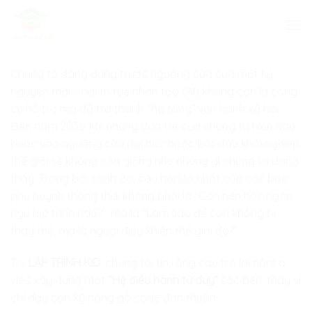
Skip
to
content
Chúng ta đang đứng trước ngưỡng cửa của một kỷ
nguyên mới – nơi trí tuệ nhân tạo (AI) không còn là công
cụ hỗ trợ mà đã trở thành “hạ tầng” vận hành xã hội.
Đến năm 2036, khi những đứa trẻ của chúng ta hiện nay
bước vào ngưỡng cửa đại học hoặc bắt đầu khởi nghiệp,
thế giới sẽ không còn giống như những gì chúng ta đang
thấy. Trong bối cảnh đó, câu hỏi lớn nhất của các bậc
phụ huynh thông thái không phải là “Con nên học ngôn
ngữ lập trình nào?”, mà là “Làm sao để con không bị
thay thế, mà là người điều khiển thế giới đó?”.
Tại
LẬP TRÌNH KID
, chúng tôi tin rằng câu trả lời nằm ở
việc xây dựng một
“Hệ điều hành tư duy”
sắc bén, thay vì
chỉ dạy con kỹ năng gõ code đơn thuần.