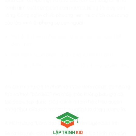
“lãnh địa” cuối cùng của con người. Chúng tôi dạy con
rằng: Công nghệ chỉ là phương tiện, mục đích cuối cùng
của lập trình là
phụng sự con người
.
Một phần mềm phải giúp cuộc sống con người dễ
dàng hơn.
Một thuật toán phải công bằng và minh bạch.
Một sản phẩm công nghệ phải tôn trọng quyền riêng
tư.
Khi con mang giá trị nhân văn vào dòng code, con đang
tạo ra một “bản sắc” mà máy móc không bao giờ có
thể sao chép được. Đây chính là tấm hộ chiếu quyền
năng nhất của con trong thị trường lao động tương lai.
4. Môi trường “Lãnh đạo nhí” – Nơi rèn luyện bản lĩnh
Sẽ ra sao nếu con bạn không chỉ biết lập trình, mà còn