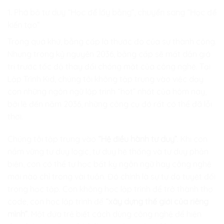
1. Phá bỏ tư duy “Học để lấy bằng”, chuyển sang “Học để
kiến tạo”
Trong quá khứ, bằng cấp là thước đo của sự thành công.
Nhưng trong kỷ nguyên 2036, bằng cấp sẽ mất dần giá
trị trước tốc độ thay đổi chóng mặt của công nghệ. Tại
Lập Trình Kid, chúng tôi không tập trung vào việc dạy
con những ngôn ngữ lập trình “hot” nhất của hôm nay,
bởi lẽ đến năm 2036, những công cụ đó rất có thể đã lỗi
thời.
Chúng tôi tập trung vào
“Hệ điều hành tư duy”
. Khi con
nắm vững tư duy logic, tư duy hệ thống và tư duy phản
biện, con có thể tự học bất kỳ ngôn ngữ hay công nghệ
mới nào chỉ trong vài tuần. Đó chính là sự tự do tuyệt đối
trong học tập. Con không học lập trình để trở thành thợ
code, con học lập trình để
“xây dựng thế giới của riêng
mình”
. Một đứa trẻ biết cách dùng công nghệ để hiện