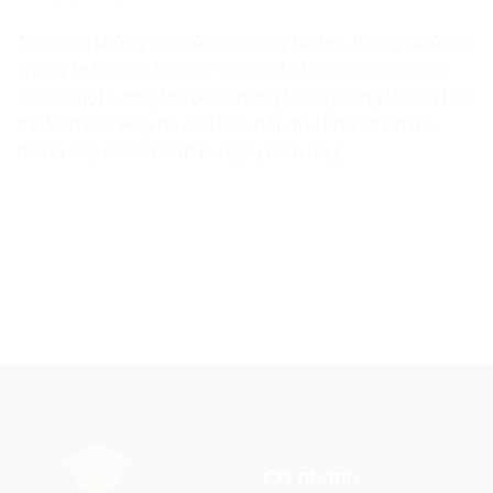
Tương lai không phải là nơi chúng ta đến, tương lai là nơi
chúng ta tạo ra. Tại Lập Trình Kid, chúng tôi cùng con
tạo ra một tương lai rực rỡ bằng tư duy sáng tạo và bản
lĩnh kiến tạo. Hãy để con bạn bắt đầu hành trình trở
thành “người dẫn dắt” từ ngay hôm nay!
Chi nhánh