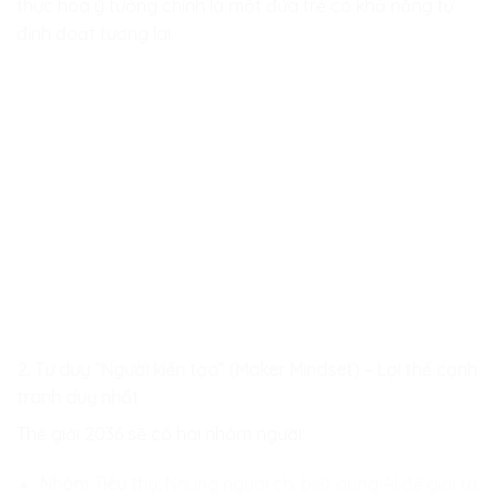
thực hóa ý tưởng chính là một đứa trẻ có khả năng tự
định đoạt tương lai.
2. Tư duy “Người kiến tạo” (Maker Mindset) – Lợi thế cạnh
tranh duy nhất
Thế giới 2036 sẽ có hai nhóm người:
Nhóm Tiêu thụ:
Những người chỉ biết dùng AI để giải trí,