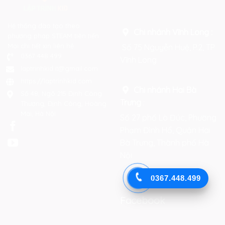
Hệ thống đào tạo theo
Chi nhánh Vĩnh Long :
phương pháp STEAM tiên tiến.
Mọi chi tiết xin liên hệ:
Số 75 Nguyễn Huệ, P.2, TP
0367 448 499
Vĩnh Long
laptrinhkid.it@gmail.com
https://laptrinhkid.com
Chi nhánh Hai Bà
Số 48, Ngõ 215 Định Công
Trưng
:
Thượng, Định Công, Hoàng
Mai, Hà Nội
Số 27 phố Lò Đúc, Phường
Phạm Đình Hổ, Quận Hai
Bà Trưng, Thành phố Hà
Nội
0367.448.499
Facebook