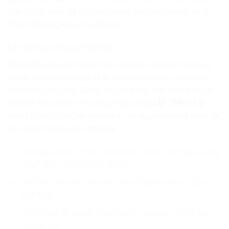
đầu tư tốt nhất để con xây dựng một nền móng vững
chắc không gì lay chuyển được.
Lời nhắn gửi từ Lập Trình Kid
Năm 2036 sẽ đến nhanh hơn chúng ta tưởng. Những gì
con bạn học hôm nay sẽ là những công cụ con mang
theo vào cuộc đời. Đừng để con bước vào tương lai với
đôi bàn tay trắng về tư duy. Hãy cùng
LẬP TRÌNH KID
trang bị cho con “hệ điều hành” tư duy mạnh mẽ nhất để
con tự tin chinh phục thế giới.
[Đăng ký buổi tư vấn: Thiết kế lộ trình “Lãnh đạo công
nghệ” cho con tới năm 2036]
[Tìm hiểu: Hệ sinh thái đào tạo chuyên sâu tại Lập
Trình Kid]
[Tải tài liệu: Bí quyết đồng hành cùng con trong kỷ
nguyên AI]