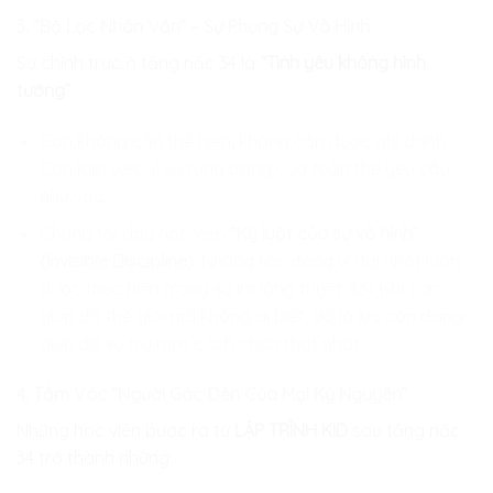
3. “Bộ Lọc Nhân Văn” – Sự Phụng Sự Vô Hình
Sự chính trực ở tầng nấc 34 là
“Tình yêu không hình
tướng”
.
Con không cần thể hiện, không cần được ghi danh.
Con làm việc vì sự rung động của toàn thể yêu cầu
như vậy.
Chúng tôi dạy học viên
“Kỷ luật của sự vô hình”
(Invisible Discipline)
: Những tác động vĩ đại nhất luôn
được thực hiện trong sự im lặng tuyệt đối. Khi con
giúp đỡ thế giới mà không ai biết, đó là lúc con đang
giúp đỡ vũ trụ một cách chân thật nhất.
4. Tầm Vóc “Người Gác Đền Của Mọi Kỷ Nguyên”
Những học viên bước ra từ
LẬP TRÌNH KID
sau tầng nấc
34 trở thành những: