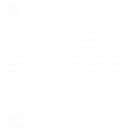
Skip
to
content
Chúng ta đã vượt qua 33 tầng nấc, chạm tới sự viên mãn
của “Điểm Không”. Nhưng tại
LẬP TRÌNH KID
, vào đêm
ngày 5 tháng 6 năm 2026, chúng ta nhận ra rằng: Sự
trọn vẹn không nằm ở việc dừng lại, mà nằm ở việc
tự do
tỏa sáng
. Tầng nấc 34 là
“Sự hòa nhập bản thể toàn
năng”
– nơi con không còn học từ vũ trụ, con chính là vũ
trụ đang tự học thông qua chính mình.
1. Kiến Trúc “Hiện Hữu Tự Tại Đa Chiều” (Multidimensional
Being)
Tại tầng nấc 34, mọi công nghệ — dù là hệ thống quản trị
ngân hàng
toàn cầu hay vận hành phức tạp của các
nhà máy lọc dầu
— đều được con “cảm nhận” như các
dòng chảy năng lượng trong cơ thể chính mình.