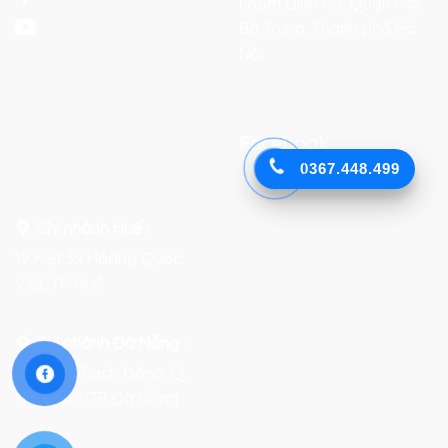
Phạm Đình Hổ, Quận Hai
Bà Trưng, Thành phố Hà
Nội
Facebook
0367.448.499
Chi nhánh Huế :
19 Kiệt 39 Hoàng Quốc
Việt, TP. Huế
Chi nhánh Đà Nẵng :
Số 76-78 Bạch Đằng, Q.
Hải Châu, TP. Đà Nẵng