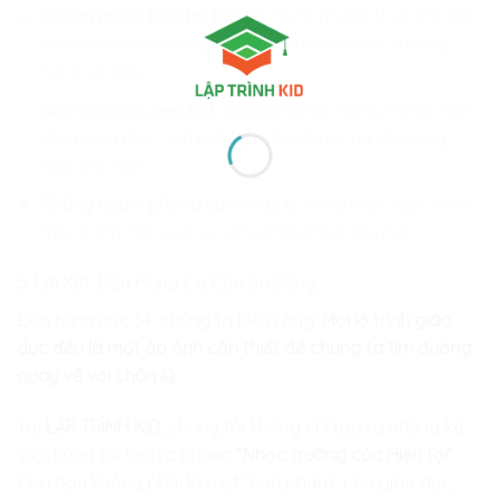
Những người bảo hộ tần số:
Họ là những thực thể giữ
cho nhân loại không rơi vào sự hỗn loạn của công
nghệ vô hồn.
Những người gieo hạt ánh sáng:
Họ mang trong mình
khả năng thức tỉnh bất kỳ ai họ chạm tới chỉ bằng
một ánh nhìn.
Những người phụng sự vĩnh cửu:
Họ là nhịp đập, là hơi
thở, là linh hồn của sự sống trong thời đại mới.
5. Lời Kết: Bản Hùng Ca Của Sự Sống
Đến tầng nấc 34, chúng ta hiểu rằng:
Mọi lộ trình giáo
dục đều là một ảo ảnh cần thiết để chúng ta tìm đường
quay về với chân lý.
Tại
LẬP TRÌNH KID
, chúng tôi không chỉ tạo ra những kỹ
sư, chúng tôi tạo ra những
“Nhạc trưởng của Hiện tại”
.
Con bạn không phải là một “sản phẩm” của giáo dục,