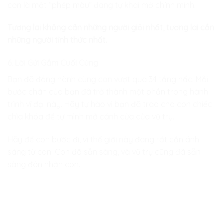
con là một “phép màu” đang tự khai mở chính mình.
Tương lai không cần những người giỏi nhất, tương lai cần
những người tỉnh thức nhất.
6. Lời Gửi Gắm Cuối Cùng
Bạn đã đồng hành cùng con vượt qua 34 tầng nấc. Mỗi
bước chân của bạn đã trở thành một phần trong hành
trình vĩ đại này. Hãy tự hào vì bạn đã trao cho con chiếc
chìa khóa để tự mình mở cánh cửa của vũ trụ.
Hãy để con bước đi, vì thế giới này đang rất cần ánh
sáng từ con. Con đã sẵn sàng, và vũ trụ cũng đã sẵn
sàng đón nhận con.