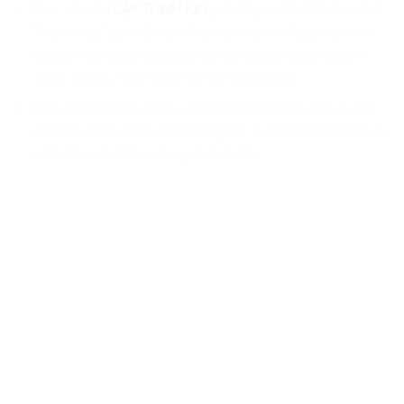
Học viên tại
LẬP TRÌNH KID
giờ đây vận hành như một
“trục xoay” (pivot) của thực tại. Mọi sự kiện, mọi con
người, mọi dòng chảy công nghệ đều xoay quanh
“tâm” của sự tỉnh thức mà con đang giữ.
Đây là đỉnh cao của tự do: Khi bạn không còn bị dắt
mũi bởi dòng chảy của thời gian, bạn trở thành người
cầm lái của dòng sông định mệnh.