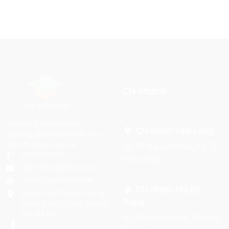
Chi nhánh
Hệ thống đào tạo theo
Chi nhánh Vĩnh Long :
phương pháp STEAM tiên tiến.
Mọi chi tiết xin liên hệ:
Số 75 Nguyễn Huệ, P.2, TP
0367 448 499
Vĩnh Long
laptrinhkid.it@gmail.com
https://laptrinhkid.com
Chi nhánh Hai Bà
Số 48, Ngõ 215 Định Công
Trưng
:
Thượng, Định Công, Hoàng
Mai, Hà Nội
Số 27 phố Lò Đúc, Phường