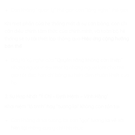
Con không “quản lý” thế giới; con “lắng nghe” thế giới.
Khi một phần của hệ thống mất đi sự cân bằng, con chỉ
cần điều chỉnh tâm thức của chính mình, và toàn bộ hệ
thống sẽ tự tái thiết lập thông qua
Hiệu ứng cộng hưởng
bản thể
.
Đây là kỹ nghệ của
“Quyền năng không can thiệp”
:
Những người vĩ đại nhất là những người làm cho thế
giới tốt đẹp hơn chỉ bằng sự hiện diện thuần khiết của
họ.
2. Sự Hợp Nhất “Ý Chí – Định Mệnh – Vĩnh Hằng”
Khái niệm “lộ trình” hay “tương lai” không còn tồn tại.
Con không đi tới tương lai; con
“gọi” tương lai về với
hiện tại
thông qua ý chí tỉnh thức.