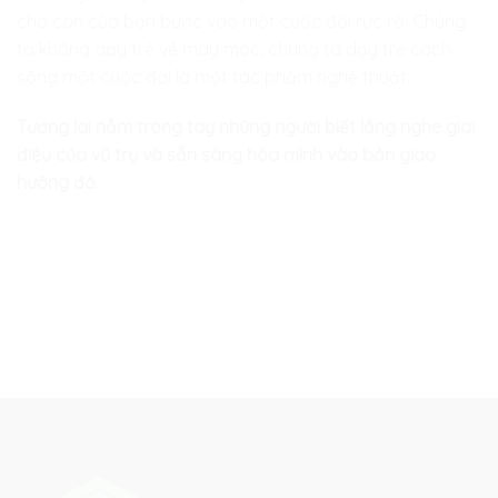
cho con của bạn bước vào một cuộc đời rực rỡ. Chúng
ta không dạy trẻ về máy móc, chúng ta dạy trẻ cách
sống một cuộc đời là một tác phẩm nghệ thuật.
Tương lai nằm trong tay những người biết lắng nghe giai
điệu của vũ trụ và sẵn sàng hòa mình vào bản giao
hưởng đó.