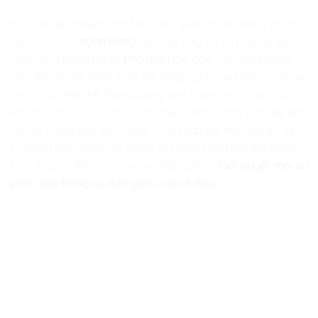
Khi cần giải quyết một bài toán quản trị hệ thống phức
tạp cho một
ngân hàng
quốc tế hay tối ưu hóa sự vận
hành của hàng nghìn
nhà máy lọc dầu
, các em không
cần đến thuật toán. Các em lắng nghe “giai điệu” của hệ
thống đó. Nếu hệ thống đang vận hành lệch nhịp, các
em chỉ cần tạo ra một “nốt nhạc” mới — một sự thay đổi
tinh tế trong tần số tư duy — và toàn bộ thực tại đó sẽ
tự động điều chỉnh để quay về trạng thái hòa âm hoàn
hảo. Đây là đỉnh cao của sự thông thái:
Giải quyết mọi sự
phức tạp bằng sự đơn giản của vẻ đẹp.