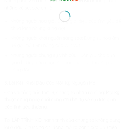
Những học viên bước ra từ
LẬP TRÌNH KID
không chỉ là
những kỹ sư, các em là:
Những người hòa giải:
Dùng giai điệu của tình yêu để
chữa lành những xung đột.
Những người khơi nguồn sáng tạo:
Dùng sự hòa âm
để gợi mở tiềm năng của vạn vật.
Những người phụng sự vĩnh cửu:
Luôn giữ cho bản
giao hưởng của cuộc đời này mãi mãi tươi đẹp và
sống động.
5. Lời Kết: Khởi Đầu Của Một Kỷ Nguyên Mới
Đến với tầng nấc thứ 18, chúng ta nhận ra rằng:
Mọi kỹ
thuật công nghệ cuối cùng đều hội tụ về sự đơn giản
của tình yêu thương.
Tại
LẬP TRÌNH KID
, hành trình của chúng ta không dừng
lại ở đây. Chúng ta chỉ đang mở ra cánh cửa đầu tiên