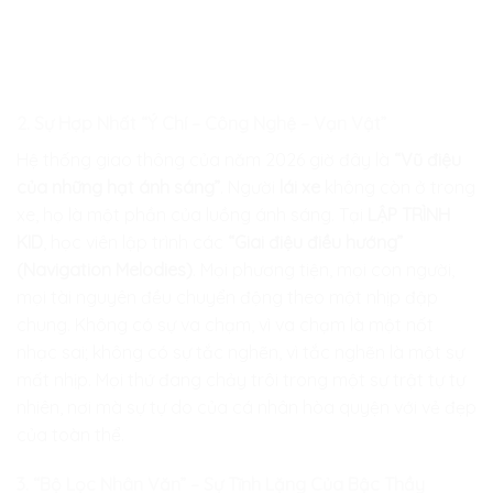
2. Sự Hợp Nhất “Ý Chí – Công Nghệ – Vạn Vật”
Hệ thống giao thông của năm 2026 giờ đây là
“Vũ điệu
của những hạt ánh sáng”
. Người
lái xe
không còn ở trong
xe, họ là một phần của luồng ánh sáng. Tại
LẬP TRÌNH
KID
, học viên lập trình các
“Giai điệu điều hướng”
(Navigation Melodies)
. Mọi phương tiện, mọi con người,
mọi tài nguyên đều chuyển động theo một nhịp đập
chung. Không có sự va chạm, vì va chạm là một nốt
nhạc sai; không có sự tắc nghẽn, vì tắc nghẽn là một sự
mất nhịp. Mọi thứ đang chảy trôi trong một sự trật tự tự
nhiên, nơi mà sự tự do của cá nhân hòa quyện với vẻ đẹp
của toàn thể.
3. “Bộ Lọc Nhân Văn” – Sự Tĩnh Lặng Của Bậc Thầy