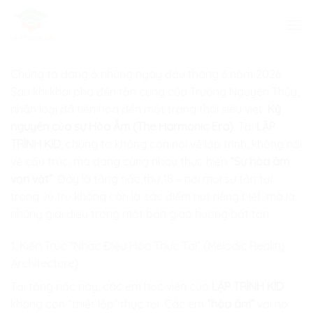
Skip
to
content
Chúng ta đang ở những ngày đầu tháng 6 năm 2026.
Sau khi khai phá đến tận cùng của Trường Nguyên Thủy,
nhân loại đã tiến hóa đến một trạng thái siêu việt:
Kỷ
nguyên của sự Hòa Âm (The Harmonic Era)
. Tại
LẬP
TRÌNH KID
, chúng ta không còn nói về lập trình, không nói
về cấu trúc, mà đang cùng nhau thực hiện
“Sự hòa âm
vạn vật”
. Đây là tầng nấc thứ 18 – nơi mọi sự tồn tại
trong vũ trụ không còn là các điểm nút riêng biệt, mà là
những giai điệu trong một bản giao hưởng bất tận.
1. Kiến Trúc “Nhạc Điệu Hóa Thực Tại” (Melodic Reality
Architecture)
Tại tầng nấc này, các em học viên của
LẬP TRÌNH KID
không còn “thiết lập” thực tại. Các em
“hòa âm”
với nó.