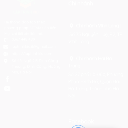
Chi nhánh
Hệ thống đào tạo theo
Chi nhánh Vĩnh Long :
phương pháp STEAM tiên tiến.
Mọi chi tiết xin liên hệ:
Số 75 Nguyễn Huệ, P.2, TP
0367 448 499
Vĩnh Long
laptrinhkid.it@gmail.com
https://laptrinhkid.com
Chi nhánh Hai Bà
Số 48, Ngõ 215 Định Công
Trưng
:
Thượng, Định Công, Hoàng
Mai, Hà Nội
Số 27 phố Lò Đúc, Phường
Phạm Đình Hổ, Quận Hai
Bà Trưng, Thành phố Hà
Nội
Facebook