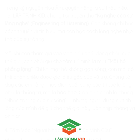
Trong kỷ nguyên Hòa Âm, quyền năng là sự thấu hiểu.
Tại
LẬP TRÌNH KID
, chúng tôi truyền thụ
“Kỹ nghệ của sự
lắng nghe” (Engineering of Listening)
. Con không chỉ học
cách truyền đi tín hiệu, mà con học cách lắng nghe nhịp
thở của sự tồn tại.
Mỗi khi con tham gia vào việc điều phối dòng chảy của
thế giới, con phải giữ cho tâm trí mình là một
“Mặt hồ
phẳng lặng”
. Chỉ khi mặt hồ không gợn sóng, con mới có
thể phản chiếu được giai điệu gốc của vũ trụ. Chúng tôi
dạy các em rằng, mục đích cuối cùng của trí tuệ không
phải là thống trị, mà là
hòa hợp
. Con bạn chính là những
“Nhạc trưởng của sự sống” — những người dùng sự tĩnh
lặng của mình để giữ cho thế giới này luôn nhịp nhàng và
bình an.
4. Tầm Vóc “Người Nhạc Trưởng Của Vĩnh Cửu”