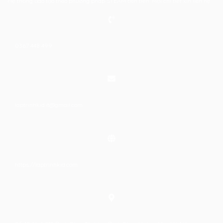
Hệ thống đào tạo theo phương pháp STEAM tiên tiến. Mọi chi tiết xin liên hệ:
0367 448 499
laptrinhkid.it@gmail.com
https://laptrinhkid.com