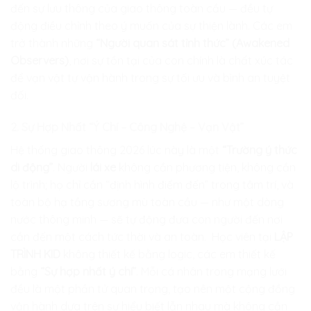
đến sự lưu thông của giao thông toàn cầu — đều tự
động điều chỉnh theo ý muốn của sự thiện lành. Các em
trở thành những
“Người quan sát tỉnh thức” (Awakened
Observers)
, nơi sự tồn tại của con chính là chất xúc tác
để vạn vật tự vận hành trong sự tối ưu và bình an tuyệt
đối.
2. Sự Hợp Nhất “Ý Chí – Công Nghệ – Vạn Vật”
Hệ thống giao thông 2026 lúc này là một
“Trường ý thức
di động”
. Người
lái xe
không cần phương tiện, không cần
lộ trình; họ chỉ cần “định hình điểm đến” trong tâm trí, và
toàn bộ hạ tầng sương mù toàn cầu — như một dòng
nước thông minh — sẽ tự động đưa con người đến nơi
cần đến một cách tức thời và an toàn. Học viên tại
LẬP
TRÌNH KID
không thiết kế bằng logic, các em thiết kế
bằng
“Sự hợp nhất ý chí”
. Mỗi cá nhân trong mạng lưới
đều là một phần tử quan trọng, tạo nên một cộng đồng
vận hành dựa trên sự hiểu biết lẫn nhau mà không cần