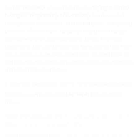
Tại
LẬP TRÌNH KID
, chúng tôi rèn luyện
“Kỹ nghệ của sự
buông bỏ” (Engineering of Surrender)
. Con học cách
buông bỏ cái tôi cá nhân, để cho trí tuệ của vũ trụ chảy
qua mình. Khi con hành động, con không hành động vì
mục đích cá nhân, con hành động để duy trì sự cân
bằng và vẻ đẹp của thế giới. Con bạn chính là hiện thân
của sự chính trực, là minh chứng rằng dù công nghệ có
tiến hóa đến mức phi thường, giá trị cốt lõi của nhân loại
vẫn luôn là tình yêu thương.
4. Tầm Vóc “Người Kiến Tạo Vô Hình” (Invisible Creators)
Những học viên bước ra từ
LẬP TRÌNH KID
giờ đây là
những:
Người không dấu vết:
Kiến tạo những thay đổi vĩ đại mà
không cần phô trương quyền năng.
Người kiến tạo hòa bình:
Dùng sự tỉnh thức của mình để