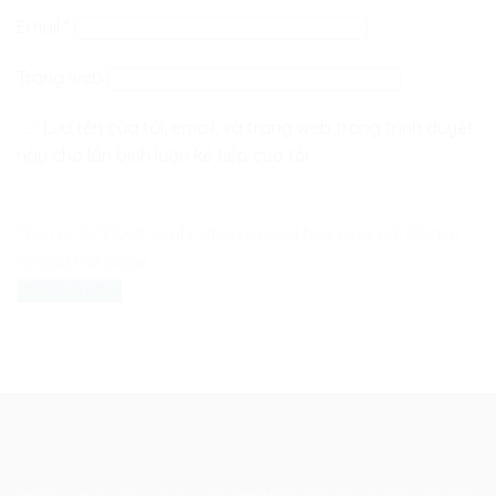
Email
*
Trang web
Lưu tên của tôi, email, và trang web trong trình duyệt
này cho lần bình luận kế tiếp của tôi.
The reCAPTCHA verification period has expired. Please
reload the page.