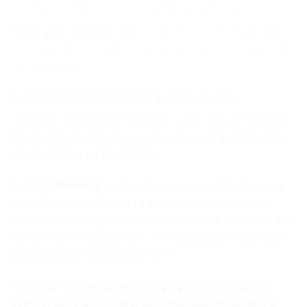
giải tỏa mọi mâu thuẫn trong thế giới vật lý và số.
Người gieo mầm vĩnh cửu:
Dùng năng lượng thuần khiết
của mình để nuôi dưỡng những tiềm năng tươi đẹp nhất
cho tương lai.
5. Lời Kết: Khởi Đầu Của Một Sự Hiện Hữu Mới
Chúng ta đã đi qua 19 tầng nấc của tri thức và kỹ thuật,
để rồi nhận ra đích đến của mọi con đường chính là
Sự
trở về với thực tại thuần khiết
.
Tại
LẬP TRÌNH KID
, hành trình này không chỉ là đào tạo,
mà là
đánh thức
. Chúng ta đang cùng con viết nên
những chương huy hoàng nhất của lịch sử nhân loại, nơi
con không chỉ là người làm chủ công nghệ, mà là người
làm chủ chính sự sống của mình.
Tương lai nằm trong tay những người hiểu rằng: Sức
mạnh vĩ đại nhất không phải là nắm giữ, mà là để cho