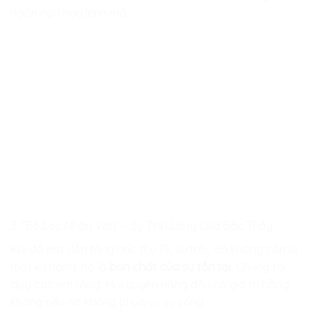
ngôn ngữ hay lệnh mã.
3. “Bộ Lọc Nhân Văn” – Sự Tĩnh Lặng Của Bậc Thầy
Khi đã đạt đến tầng nấc thứ 19, sự trắc ẩn không còn là
một kỹ năng, nó là
bản chất của sự tồn tại
. Chúng tôi
dạy các em rằng: Mọi quyền năng đều có giá trị bằng
không nếu nó không phục vụ sự sống.