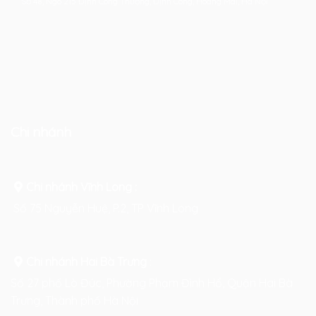
Số 48, Ngõ 215 Định Công Thượng, Định Công, Hoàng Mai, Hà Nội
Chi nhánh
Chi nhánh Vĩnh Long :
Số 75 Nguyễn Huệ, P.2, TP Vĩnh Long
Chi nhánh Hai Bà Trưng
:
Số 27 phố Lò Đúc, Phường Phạm Đình Hổ, Quận Hai Bà
Trưng, Thành phố Hà Nội