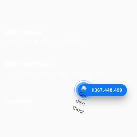
Chi nhánh Huế :
19 Kiệt 39 Hoàng Quốc Việt, TP. Huế
Chi nhánh Đà Nẵng :
Số 76-78 Bạch Đằng, Q. Hải Châu, TP. Đà Nẵng
0367.448.499
Facebook