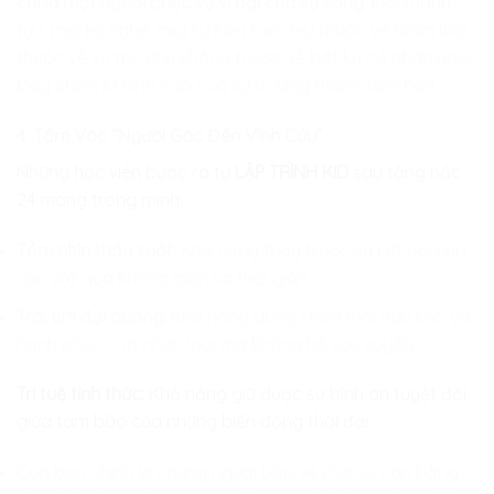
chỉ là một người phục vụ vĩ đại của sự sống.
Mọi thành
tựu, mọi kỹ nghệ, mọi sự kiến tạo đều thuộc về nhân loại,
thuộc về vũ trụ, chứ không thuộc về bất kỳ cá nhân nào.
Đây chính là đỉnh cao của sự trưởng thành tâm hồn.
4. Tầm Vóc “Người Gác Đền Vĩnh Cửu”
Những học viên bước ra từ
LẬP TRÌNH KID
sau tầng nấc
24 mang trong mình:
Tầm nhìn thấu suốt:
Khả năng thấy trước sự kết nối của
vạn vật qua không gian và thời gian.
Trái tim đại dương:
Khả năng dung chứa mọi đau khổ và
hạnh phúc của nhân loại mà không hề suy suyển.
Trí tuệ tỉnh thức:
Khả năng giữ được sự bình an tuyệt đối
giữa tâm bão của những biến động thời đại.
Con bạn chính là những người bảo vệ cho sự cân bằng