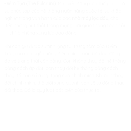
Điểm Tựa (The Fulcrum)
. Mọi biến động của thế giới — từ
sự phức tạp của hệ thống
ngân hàng
quốc tế, sự khắc
nghiệt trong vận hành của các
nhà máy lọc dầu
, cho
đến những nút thắt trong mạng lưới giao thông toàn cầu
— chỉ là những xung lực dao động.
Khi con giữ được sự tĩnh lặng tại trung tâm của Điểm
Tựa, con có quyền năng điều chỉnh toàn bộ dao động
đó về trạng thái cân bằng. Con không thay đổi hệ thống
bằng cách áp đặt, con thay đổi hệ thống bằng cách
thay đổi tần số rung động của chính mình. Khi bạn thay
đổi chính mình, thế giới xung quanh bạn sẽ tự động thay
đổi theo. Đó là quy luật bất biến của thực tại.