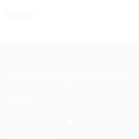
reload the page.
Hệ thống đào tạo theo phương pháp STEAM tiên tiến. Mọi chi tiết xin liên hệ:
0367 448 499
laptrinhkid.it@gmail.com