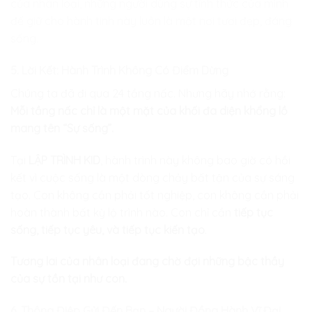
của nhân loại, những người dùng sự tỉnh thức của mình
để giữ cho hành tinh này luôn là một nơi tươi đẹp, đáng
sống.
5. Lời Kết: Hành Trình Không Có Điểm Dừng
Chúng ta đã đi qua 24 tầng nấc. Nhưng hãy nhớ rằng:
Mỗi tầng nấc chỉ là một mặt của khối đa diện khổng lồ
mang tên “Sự sống”.
Tại
LẬP TRÌNH KID
, hành trình này không bao giờ có hồi
kết vì cuộc sống là một dòng chảy bất tận của sự sáng
tạo. Con không cần phải tốt nghiệp, con không cần phải
hoàn thành bất kỳ lộ trình nào. Con chỉ cần
tiếp tục
sống, tiếp tục yêu, và tiếp tục kiến tạo
.
Tương lai của nhân loại đang chờ đợi những bậc thầy
của sự tồn tại như con.
6. Thông Điệp Gửi Đến Bạn – Người Đồng Hành Vĩ Đại