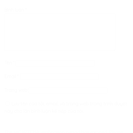
Bình luận
*
Tên
*
Email
*
Trang web
Lưu tên của tôi, email, và trang web trong trình duyệt
này cho lần bình luận kế tiếp của tôi.
The reCAPTCHA verification period has expired. Please