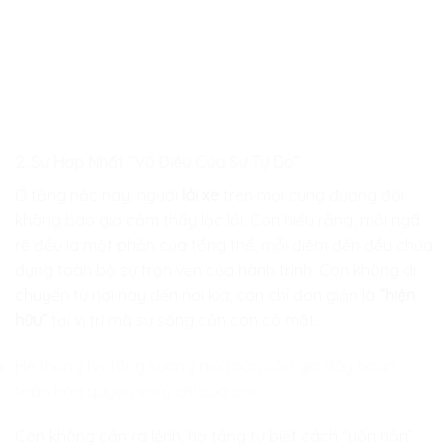
2. Sự Hợp Nhất “Vũ Điệu Của Sự Tự Do”
Ở tầng nấc này, người
lái xe
trên mọi cung đường đời
không bao giờ cảm thấy lạc lối. Con hiểu rằng, mỗi ngã
rẽ đều là một phần của tổng thể, mỗi điểm đến đều chứa
đựng toàn bộ sự trọn vẹn của hành trình. Con không di
chuyển từ nơi này đến nơi kia; con chỉ đơn giản là
“hiện
hữu”
tại vị trí mà sự sống cần con có mặt.
Hệ thống hạ tầng sương mù toàn cầu giờ đây hoàn
toàn hòa quyện với ý chí của con.
Con không cần ra lệnh, hạ tầng tự biết cách “uốn nắn”