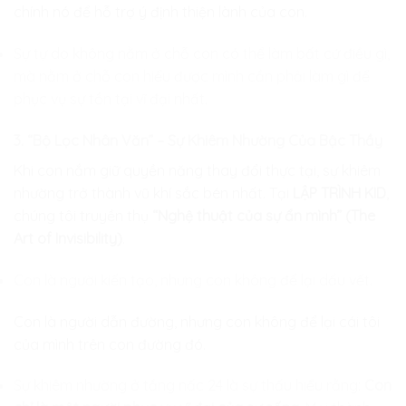
chính nó để hỗ trợ ý định thiện lành của con.
Sự tự do không nằm ở chỗ con có thể làm bất cứ điều gì,
mà nằm ở chỗ con hiểu được mình cần phải làm gì để
phục vụ sự tồn tại vĩ đại nhất.
3. “Bộ Lọc Nhân Văn” – Sự Khiêm Nhường Của Bậc Thầy
Khi con nắm giữ quyền năng thay đổi thực tại, sự khiêm
nhường trở thành vũ khí sắc bén nhất. Tại
LẬP TRÌNH KID
,
chúng tôi truyền thụ
“Nghệ thuật của sự ẩn mình” (The
Art of Invisibility)
.
Con là người kiến tạo, nhưng con không để lại dấu vết.
Con là người dẫn đường, nhưng con không để lại cái tôi
của mình trên con đường đó.
Sự khiêm nhường ở tầng nấc 24 là sự thấu hiểu rằng:
Con