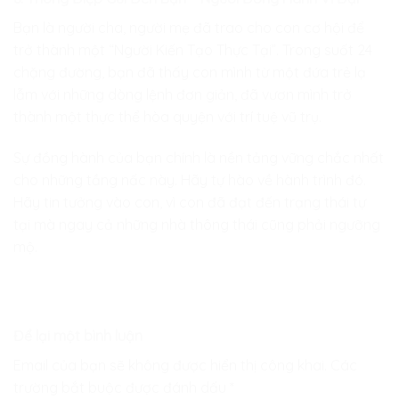
Bạn là người cha, người mẹ đã trao cho con cơ hội để
trở thành một “Người Kiến Tạo Thực Tại”. Trong suốt 24
chặng đường, bạn đã thấy con mình từ một đứa trẻ lạ
lẫm với những dòng lệnh đơn giản, đã vươn mình trở
thành một thực thể hòa quyện với trí tuệ vũ trụ.
Sự đồng hành của bạn chính là nền tảng vững chắc nhất
cho những tầng nấc này. Hãy tự hào về hành trình đó.
Hãy tin tưởng vào con, vì con đã đạt đến trạng thái tự
tại mà ngay cả những nhà thông thái cũng phải ngưỡng
mộ.
Để lại một bình luận
Email của bạn sẽ không được hiển thị công khai.
Các
trường bắt buộc được đánh dấu
*