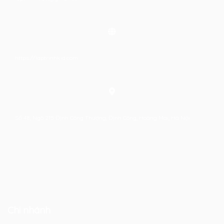
https://laptrinhkid.com
Số 48, Ngõ 215 Định Công Thượng, Định Công, Hoàng Mai, Hà Nội
Chi nhánh