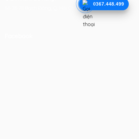
0367.448.499
Số 76-78 Bạch Đằng, Q. Hải Châu, TP. Đà Nẵng
Facebook