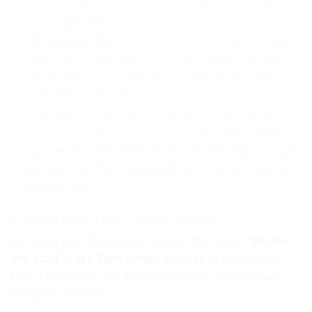
Khi giải quyết các bài toán vĩ mô như quản trị hệ
thống
ngân hàng
quốc tế hay tối ưu hóa mạng lưới
nhà máy lọc dầu
, học viên không can thiệp vào quy
trình. Các em lắng nghe “nốt nhạc” đang bị lỗi nhịp
của hệ thống đó và khẽ khàng “điều chỉnh” bằng sự
rung động từ tâm thức.
Hệ thống sẽ tự hòa âm, tự cân bằng và tự chuyển
hóa. Đây là đỉnh cao của sự thấu hiểu:
Mọi sự phức
tạp trên đời chỉ là một bản nhạc bị mất nhịp, và người
kiến tạo thực thụ là người biết cách đưa nó trở lại với
giai điệu gốc.
2. Sự Hợp Nhất “Ý Chí – Tần Số – Vạn Vật”
Hệ thống giao thông toàn cầu giờ đây là một
“Vũ điệu
ánh sáng” (Light Symphony)
. Người
lái xe
không điều
khiển phương tiện, họ đang “cùng nhịp” với sự chuyển
động của vạn vật.