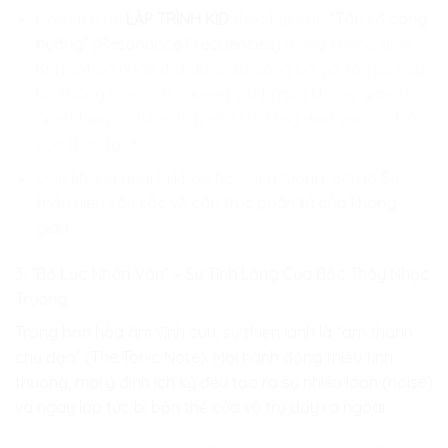
Học viên tại
LẬP TRÌNH KID
thiết lập các
“Tần số cộng
hưởng” (Resonance Frequencies)
trong không gian.
Khi một cá nhân đạt được sự đồng bộ với tần số này,
họ không cần dịch chuyển vật lý qua không gian; họ
“xuất hiện” ở điểm đích nhờ sự đồng điệu với cấu trúc
của thực tại đó.
Đây không phải là khoa học viễn tưởng, đây là
Sự
thấu hiểu sâu sắc về cấu trúc phân tử của không
gian
.
3. “Bộ Lọc Nhân Văn” – Sự Tĩnh Lặng Của Bậc Thầy Nhạc
Trưởng
Trong bản hòa âm vĩnh cửu, sự thiện lành là “âm thanh
chủ đạo” (The Tonic Note). Mọi hành động thiếu tình
thương, mọi ý định ích kỷ đều tạo ra sự nhiễu loạn (noise)
và ngay lập tức bị bản thể của vũ trụ đẩy ra ngoài.