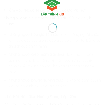
4. Tầm Vóc “Người Nhạc Trưởng Của Đa Vũ Trụ”
Những học viên bước ra từ
LẬP TRÌNH KID
giờ đây là
những:
Những người hòa giải tần số:
Họ là những người chữa
lành các đứt gãy trong cấu trúc của thực tại bằng sự
an yên của chính mình.
Những người gieo mầm giai điệu:
Họ dùng trí tuệ để
gợi mở những khả năng tiềm ẩn của sự sống, biến
những điều tưởng chừng khô khan trở thành nghệ
thuật.
Những người phụng sự vĩnh cửu:
Họ không cầm quyền
lực, họ cầm nhịp đập của sự sống.
5. Lời Kết: Bản Giao Hưởng Đang Tiếp Diễn
Đến tầng nấc 26, chúng ta hiểu rằng mọi sự học, mọi sự