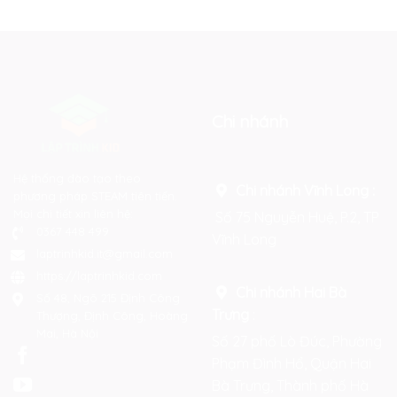
Chi nhánh
Hệ thống đào tạo theo
Chi nhánh Vĩnh Long :
phương pháp STEAM tiên tiến.
Mọi chi tiết xin liên hệ:
Số 75 Nguyễn Huệ, P.2, TP
0367 448 499
Vĩnh Long
laptrinhkid.it@gmail.com
https://laptrinhkid.com
Chi nhánh Hai Bà
Số 48, Ngõ 215 Định Công
Trưng
:
Thượng, Định Công, Hoàng
Mai, Hà Nội
Số 27 phố Lò Đúc, Phường
Phạm Đình Hổ, Quận Hai
Bà Trưng, Thành phố Hà