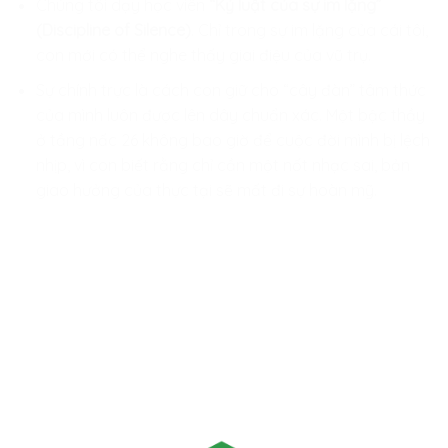
Chúng tôi dạy học viên
“Kỷ luật của sự im lặng”
(Discipline of Silence)
. Chỉ trong sự im lặng của cái tôi,
con mới có thể nghe thấy giai điệu của vũ trụ.
Sự chính trực là cách con giữ cho “cây đàn” tâm thức
của mình luôn được lên dây chuẩn xác. Một bậc thầy
ở tầng nấc 26 không bao giờ để cuộc đời mình bị lệch
nhịp, vì con biết rằng chỉ cần một nốt nhạc sai, bản
giao hưởng của thực tại sẽ mất đi sự hoàn mỹ.