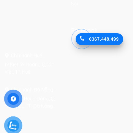
Nội
Facebook
0367.448.499
Chi nhánh Huế :
19 Kiệt 39 Hoàng Quốc
Việt, TP. Huế
Chi nhánh Đà Nẵng :
Số 76-78 Bạch Đằng, Q.
Hải Châu, TP. Đà Nẵng