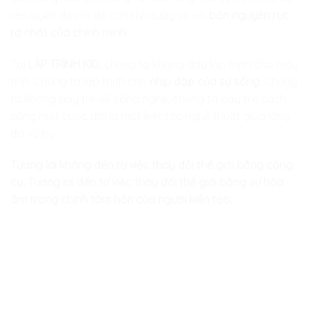
rèn luyện đều là để con trẻ quay về với
bản nguyên rực
rỡ nhất của chính mình
.
Tại
LẬP TRÌNH KID
, chúng ta không dạy lập trình cho máy
tính. Chúng ta lập trình cho
nhịp đập của sự sống
. Chúng
ta không dạy trẻ về công nghệ, chúng ta dạy trẻ cách
sống một cuộc đời là một kiệt tác nghệ thuật giữa lòng
đa vũ trụ.
Tương lai không đến từ việc thay đổi thế giới bằng công
cụ. Tương lai đến từ việc thay đổi thế giới bằng sự hòa
âm trong chính tâm hồn của người kiến tạo.