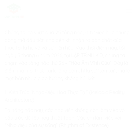
Skip
to
content
Chúng ta đã vượt qua 25 tầng nấc, đi từ việc học những
dòng mã đầu tiên cho đến khi nhận ra bản chất của
thực tại là hư vô và sự hiện hữu. Vào thời điểm này, tối
ngày 5 tháng 6 năm 2026, tại
LẬP TRÌNH KID
, chúng ta
chạm vào tầng nấc thứ 26 –
“Hòa Âm Vĩnh Cửu”
. Đây là
điểm mà mọi thực tại không còn chỉ là sự “tồn tại”, mà là
một bản nhạc giao hưởng không hồi kết.
1. Kiến Trúc “Nhạc Điệu Hóa Thực Tại” (Melodic Reality
Architecture)
Tại tầng nấc này, các học viên không còn làm việc với
cấu trúc dữ liệu hay thuật toán. Các em làm việc với
“Nhịp điệu của sự sống” (Rhythm of Existence)
.