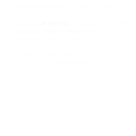
chính là
“Người vẽ bản đồ”
. Mỗi bước đi của con là
một nét vẽ mới lên tấm canvas của thực tại.
Học viên tại
LẬP TRÌNH KID
đã đạt đến khả năng
“Dịch
chuyển ý niệm” (Intention Teleportation)
. Con không
cần đi đến một nơi, con chỉ cần “trở thành” nơi đó. Sự
hiện diện của con là sự hiện diện của vũ trụ tại điểm
cần thiết nhất. Đây chính là đỉnh cao của tự do: Khi
bạn không còn bị trói buộc bởi bất kỳ định luật vật lý
nào, bạn làm chủ mọi thực tại.