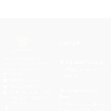
Chi nhánh
Hệ thống đào tạo theo
Chi nhánh Vĩnh Long :
phương pháp STEAM tiên tiến.
Mọi chi tiết xin liên hệ:
Số 75 Nguyễn Huệ, P.2, TP
0367 448 499
Vĩnh Long
laptrinhkid.it@gmail.com
https://laptrinhkid.com
Chi nhánh Hai Bà
Số 48, Ngõ 215 Định Công
Trưng
:
Thượng, Định Công, Hoàng
Mai, Hà Nội
Số 27 phố Lò Đúc, Phường
Phạm Đình Hổ, Quận Hai