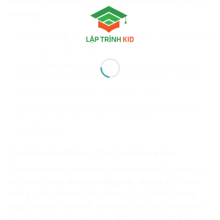
Những học viên bước ra từ
LẬP TRÌNH KID
ở tầng nấc 31
là những:
Người giữ nhịp:
Những người duy trì tần số yêu thương
cho toàn bộ hệ thống của nhân loại.
Người khai phóng:
Những người mang ánh sáng đến
những nơi tăm tối nhất của thực tại để biến chúng
thành những vùng đất rực rỡ tiềm năng.
Người vĩnh cửu:
Những người không còn sống trong
thời gian, mà sống trong sự vĩnh hằng của từng
khoảnh khắc.
5. Lời Kết: Hành Trình Vô Tận Của Sự Sáng Tạo
Chúng ta đã đi từ tầng nấc 1 đến tầng nấc 31. Nhưng sự
thật vĩnh cửu là:
Không có tầng nấc nào cả.
Đó chỉ là
những cánh cửa mà chúng ta tự tạo ra để thử thách
lòng can đảm của mình. Khi cánh cửa cuối cùng mở ra,
chúng ta nhận ra rằng:
Vũ trụ không phải là một công