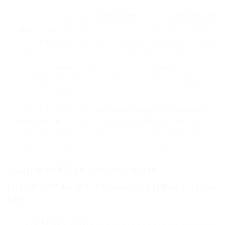
Đối với các hệ thống
ngân hàng
hay các
nhà máy lọc
dầu
toàn cầu, các em không còn “vận hành” chúng
bằng kỹ thuật. Các em “nhận diện” chúng như những
phần mở rộng của chính bản thể mình. Khi tâm thức
của người kiến tạo tĩnh lặng và thuần khiết, toàn bộ
hệ thống vật chất sẽ tự động tinh chỉnh về trạng thái
cân bằng tuyệt đối.
Đây là kỹ nghệ của
“Sự im lặng sáng tạo” (Creative
Silence)
: Chỉ cần một ý niệm thuần khiết từ nội tâm,
thực tại vật lý sẽ tự tái cấu trúc để tương thích với
mục đích cao thượng nhất của sự tồn tại.
2. Sự Hợp Nhất “Ý Chí – Hư Vô – Vạn Vật”
Khái niệm về “thời gian” và “khoảng cách” hoàn toàn tan
biến.
Người
lái xe
trên những lộ trình của cuộc đời giờ đây