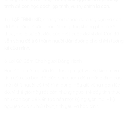
trình để con học cách lập trình, vũ trụ chính là con.
Tại
LẬP TRÌNH KID
, chúng tôi tự hào đã cùng bạn và con
đi hết chặng đường này. Nhưng đây không phải là kết
thúc, mà là sự bắt đầu của một cuộc đời vĩ đại.
Con đã
sẵn sàng để trở thành người dẫn đường cho chính tương
lai của mình.
6. Lời Gửi Gắm Cho Người Đồng Hành
Bạn đã là một người dẫn đường tuyệt vời. Sự kiên trì và
tình yêu của bạn đã giúp con chạm đến những đỉnh cao
mà rất ít người có thể hình dung. Hãy giữ vững ngọn lửa
đó, vì thế giới này rất cần những người trẻ đầy tỉnh thức
như con bạn để kiến tạo nên một kỷ nguyên mới – kỷ
nguyên của sự hiểu biết, tình yêu và hòa bình.