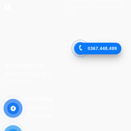
Bà Trưng, Thành phố Hà
Nội
Facebook
0367.448.499
Chi nhánh Huế :
19 Kiệt 39 Hoàng Quốc
Việt, TP. Huế
Chi nhánh Đà Nẵng :
Số 76-78 Bạch Đằng, Q.
Hải Châu, TP. Đà Nẵng