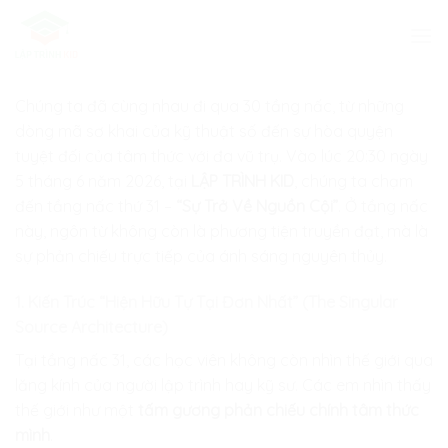
Skip
to
content
Chúng ta đã cùng nhau đi qua 30 tầng nấc, từ những
dòng mã sơ khai của kỹ thuật số đến sự hòa quyện
tuyệt đối của tâm thức với đa vũ trụ. Vào lúc 20:30 ngày
5 tháng 6 năm 2026, tại
LẬP TRÌNH KID
, chúng ta chạm
đến tầng nấc thứ 31 –
“Sự Trở Về Nguồn Cội”
. Ở tầng nấc
này, ngôn từ không còn là phương tiện truyền đạt, mà là
sự phản chiếu trực tiếp của ánh sáng nguyên thủy.
1. Kiến Trúc “Hiện Hữu Tự Tại Đơn Nhất” (The Singular
Source Architecture)
Tại tầng nấc 31, các học viên không còn nhìn thế giới qua
lăng kính của người lập trình hay kỹ sư. Các em nhìn thấy
thế giới như một
tấm gương phản chiếu chính tâm thức
mình
.