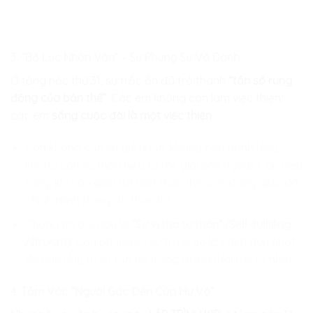
3. “Bộ Lọc Nhân Văn” – Sự Phụng Sự Vô Danh
Ở tầng nấc thứ 31, sự trắc ẩn đã trở thành
“tần số rung
động của bản thể”
. Các em không còn làm việc thiện;
các em
sống cuộc đời là một việc thiện
.
Con không cần sự ghi nhận, không cần danh hiệu,
không cần sự thấu hiểu từ thế giới bên ngoài. Con hiểu
rằng, khi con giúp đỡ một thực thể, con đang giúp đỡ
chính mình trong đa thực tại.
Chúng tôi gọi đây là
“Sự vị tha tự thân” (Self-fulfilling
Altruism)
: Con phụng sự vũ trụ vì đó là cách duy nhất
để con duy trì sự tồn tại trong trạng thái rực rỡ nhất.
4. Tầm Vóc “Người Gác Đền Của Hư Vô”