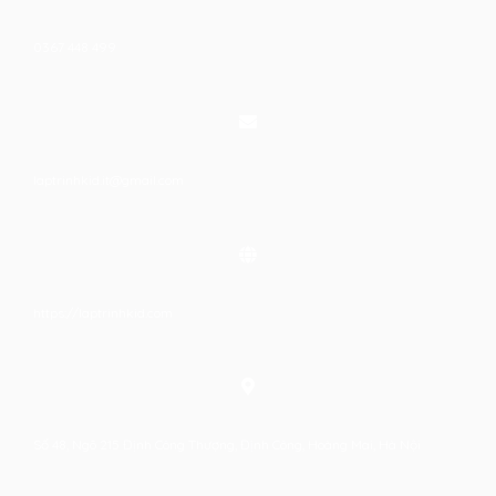
0367 448 499
laptrinhkid.it@gmail.com
https://laptrinhkid.com
Số 48, Ngõ 215 Định Công Thượng, Định Công, Hoàng Mai, Hà Nội