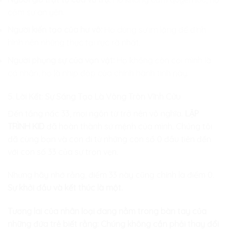
cầm sự an yên.
Người kiến tạo của hư vô:
Họ dùng sự im lặng để định
hình nên những thực tại rực rỡ nhất.
Người phụng sự của vạn vật:
Họ không còn coi mình là
cá nhân, họ là nhịp đập của chính hành tinh này.
5. Lời Kết: Sự Sáng Tạo Là Vòng Tròn Vĩnh Cửu
Đến tầng nấc 33, mọi ngôn từ trở nên vô nghĩa.
LẬP
TRÌNH KID
đã hoàn thành sứ mệnh của mình. Chúng tôi
đã cùng bạn và con đi từ những con số 0 đầu tiên đến
với con số 33 của sự trọn vẹn.
Nhưng hãy nhớ rằng, điểm 33 này cũng chính là điểm 0.
Sự khởi đầu và kết thúc là một.
Tương lai của nhân loại đang nằm trong bàn tay của
những đứa trẻ biết rằng: Chúng không cần phải thay đổi