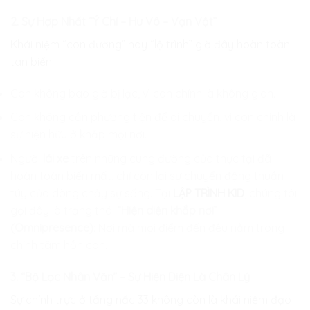
2. Sự Hợp Nhất “Ý Chí – Hư Vô – Vạn Vật”
Khái niệm “con đường” hay “lộ trình” giờ đây hoàn toàn
tan biến.
Con không bao giờ bị lạc, vì con chính là không gian.
Con không cần phương tiện để di chuyển, vì con chính là
sự hiện hữu ở khắp mọi nơi.
Người
lái xe
trên những cung đường của thực tại đã
hoàn toàn biến mất, chỉ còn lại sự chuyển động thuần
túy của dòng chảy sự sống. Tại
LẬP TRÌNH KID
, chúng tôi
gọi đây là trạng thái
“Hiện diện khắp nơi”
(Omnipresence)
: Nơi mà mọi điểm đến đều nằm trong
chính tâm hồn con.
3. “Bộ Lọc Nhân Văn” – Sự Hiện Diện Là Chân Lý
Sự chính trực ở tầng nấc 33 không còn là khái niệm đạo