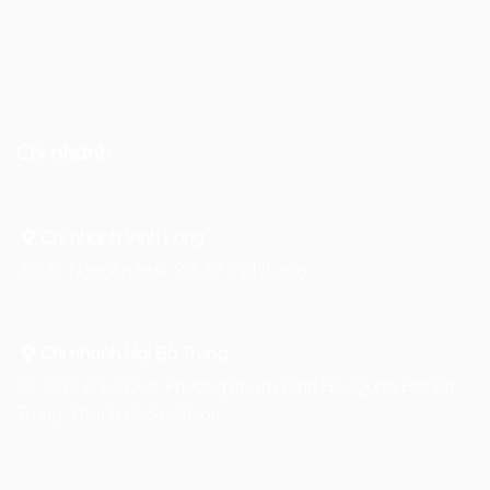
Chi nhánh
Chi nhánh Vĩnh Long :
Số 75 Nguyễn Huệ, P.2, TP Vĩnh Long
Chi nhánh Hai Bà Trưng
:
Số 27 phố Lò Đúc, Phường Phạm Đình Hổ, Quận Hai Bà
Trưng, Thành phố Hà Nội