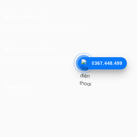
Chi nhánh Huế :
19 Kiệt 39 Hoàng Quốc Việt, TP. Huế
Chi nhánh Đà Nẵng :
Số 76-78 Bạch Đằng, Q. Hải Châu, TP. Đà Nẵng
0367.448.499
Facebook