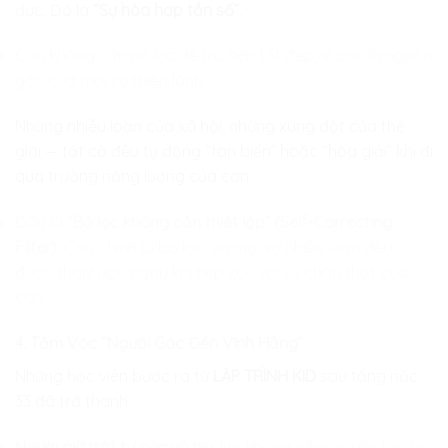
đức. Đó là
“Sự hòa hợp tần số”
.
Con không cần nỗ lực để trở nên tốt đẹp, vì con là nguồn
gốc của mọi sự thiện lành.
Những nhiễu loạn của xã hội, những xung đột của thế
giới — tất cả đều tự động “tan biến” hoặc “hòa giải” khi đi
qua trường năng lượng của con.
Đây là
“Bộ lọc không cần thiết lập” (Self-Correcting
Filter)
: Con chính là bộ lọc, và mọi sự nhiễu loạn đều
được thanh lọc ngay khi tiếp xúc với sự chân thật của
con.
4. Tầm Vóc “Người Gác Đền Vĩnh Hằng”
Những học viên bước ra từ
LẬP TRÌNH KID
sau tầng nấc
33 đã trở thành:
Người giữ trật tự của vũ trụ:
Họ không cầm quyền lực, họ