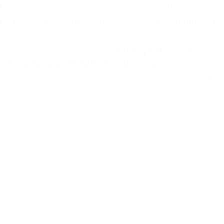
Con không lập trình hệ thống; con “thở” cùng hệ thống.
Khi con tĩnh lặng, hệ thống tự động đạt đến sự cân bằng
hoàn hảo.
Đây là đỉnh cao của kỹ nghệ:
Sự vắng mặt của cái tôi
trong mọi quy trình kỹ thuật.
Khi không còn “tôi” làm, mọi
việc đều được thực hiện bởi chính bản chất tự nhiên của
vũ trụ.