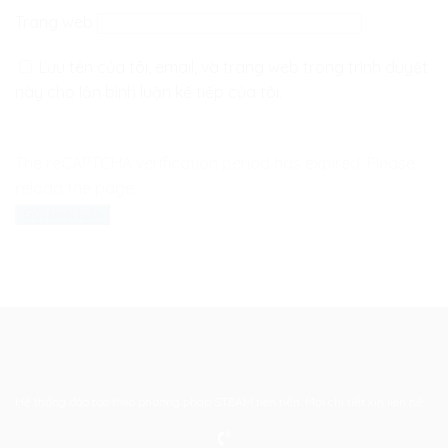
Trang web
Lưu tên của tôi, email, và trang web trong trình duyệt
này cho lần bình luận kế tiếp của tôi.
The reCAPTCHA verification period has expired. Please
reload the page.
Hệ thống đào tạo theo phương pháp STEAM tiên tiến. Mọi chi tiết xin liên hệ: