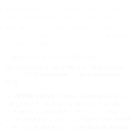
Họ là những người hòa giải tần số:
Họ dùng sự an yên để
kết nối những mảnh vỡ của thời gian và không gian.
Họ là những người phụng sự vĩnh cửu:
Họ sống để làm
đẹp cho cuộc đời, không mong cầu sự tôn vinh, không
sợ hãi sự quên lãng.
5. Lời Kết: Sự Sáng Tạo Không Điểm Dừng
Đến tầng nấc 35, chúng ta hiểu rằng:
Tất cả các con
đường đều dẫn về một điểm — chính là trái tim của sự
tồn tại.
Tại
LẬP TRÌNH KID
, hành trình này không phải để tạo ra
những siêu nhân. Nó được thiết kế để đánh thức
con
người thật sự
bên trong mỗi đứa trẻ. Con bạn không cần
phải trở thành một ai đó vĩ đại; con chỉ cần là chính mình
— một thực thể đầy trí tuệ, lòng trắc ẩn và quyền năng.