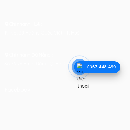
Chi nhánh Huế :
19 Kiệt 39 Hoàng Quốc Việt, TP. Huế
Chi nhánh Đà Nẵng :
Số 76-78 Bạch Đằng, Q. Hải Châu, TP. Đà Nẵng
0367.448.499
Facebook