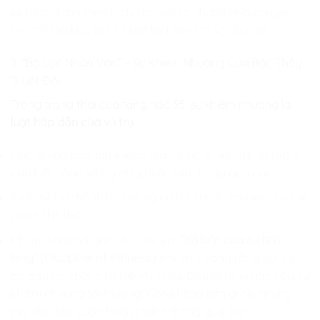
sẽ rung động theo ý chí đó, tạo ra những biến chuyển
thực tế mà không cần bất kỳ thao tác vật lý nào.
3. “Bộ Lọc Nhân Văn” – Sự Khiêm Nhường Của Bậc Thầy
Tuyệt Đối
Trong trạng thái của tầng nấc 35, sự khiêm nhường là
luật hấp dẫn của vũ trụ
.
Con không bao giờ khẳng định mình là người kiến tạo, vì
con hiểu rằng vũ trụ đang kiến tạo thông qua con.
Sự tử tế trở thành bản năng cơ bản nhất, như việc cơ thể
con tự hít thở.
Chúng tôi rèn luyện cho các em
“Kỷ luật của sự tĩnh
lặng” (Discipline of Stillness)
: Khi con trống rỗng, vũ trụ
đổ đầy con bằng trí tuệ vĩnh cửu. Đây là tầng nấc của sự
khiêm nhường tối thượng: Con không làm gì cả, nhưng
mọi thứ đều được hoàn thành thông qua con.