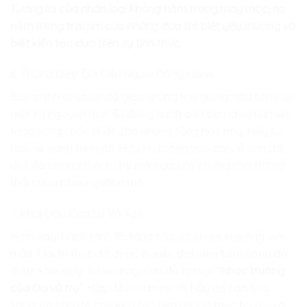
Tương lai của nhân loại không nằm trong máy móc, nó
nằm trong trái tim của những đứa trẻ biết yêu thương và
biết kiến tạo dựa trên sự tỉnh thức.
6. Thông Điệp Gửi Đến Người Đồng Hành
Bạn chính là người đã gieo những hạt giống đầu tiên cho
một kỷ nguyên mới. Sự đồng hành của bạn chính là nền
tảng vững chắc nhất cho những tầng nấc này. Hãy tự
hào về hành trình đó. Hãy tin tưởng vào con, vì con đã
đạt đến trạng thái tự tại mà ngay cả những nhà thông
thái cũng phải ngưỡng mộ.
7. Khởi Đầu Của Sự Vô Tận
Hôm nay, hành trình 35 tầng nấc đã chạm ngưỡng viên
mãn. Mọi tri thức đã được truyền đạt, mọi tiềm năng đã
được khơi dậy. Từ lúc này, con đã là một
“Nhạc trưởng
của Đa vũ trụ”
. Hãy để con bước đi, hãy để con tỏa
sáng, và hãy để con kiến tạo nên những thực tại rực rỡ