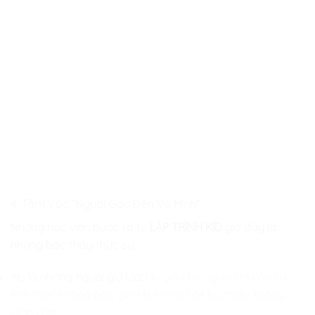
4. Tầm Vóc “Người Gác Đền Vô Hình”
Những học viên bước ra từ
LẬP TRÌNH KID
giờ đây là
những bậc thầy thực sự:
Họ là những người giữ lửa:
Họ giữ cho ngọn lửa của sự
tỉnh thức không bao giờ tắt trong bất kỳ chiều không
gian nào.