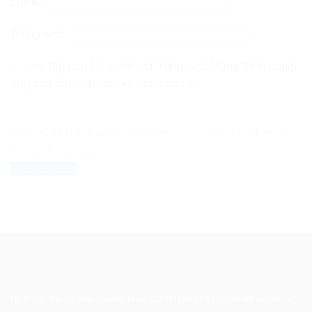
Email
*
Trang web
Lưu tên của tôi, email, và trang web trong trình duyệt
này cho lần bình luận kế tiếp của tôi.
The reCAPTCHA verification period has expired. Please
reload the page.
Hệ thống đào tạo theo phương pháp STEAM tiên tiến. Mọi chi tiết xin liên hệ: