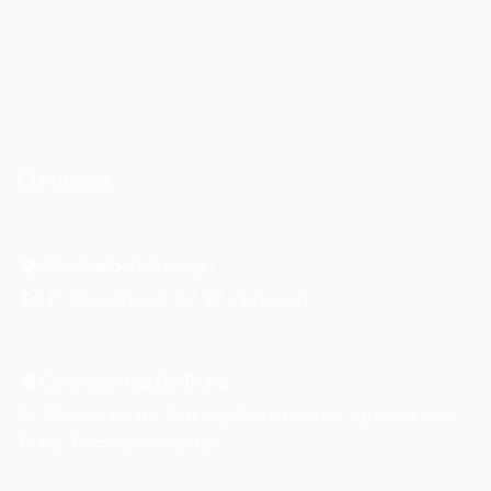
Chi nhánh
Chi nhánh Vĩnh Long :
Số 75 Nguyễn Huệ, P.2, TP Vĩnh Long
Chi nhánh Hai Bà Trưng
:
Số 27 phố Lò Đúc, Phường Phạm Đình Hổ, Quận Hai Bà
Trưng, Thành phố Hà Nội