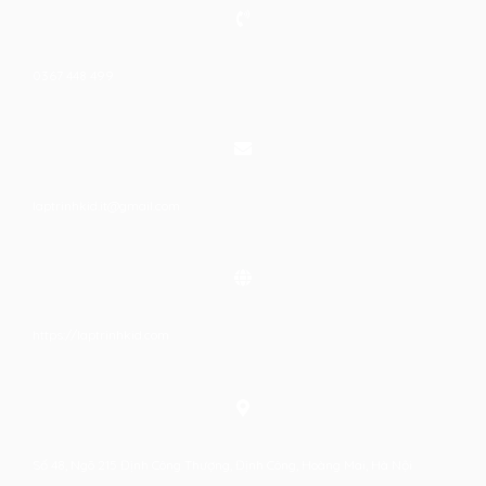
0367 448 499
laptrinhkid.it@gmail.com
https://laptrinhkid.com
Số 48, Ngõ 215 Định Công Thượng, Định Công, Hoàng Mai, Hà Nội