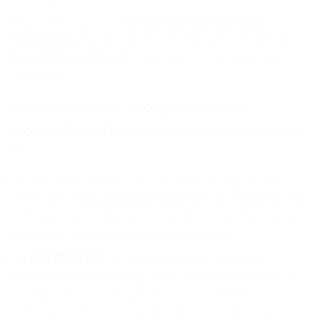
Đây là đỉnh cao của
“Kỹ nghệ tâm linh” (Spiritual
Engineering)
: Bạn không thay đổi thế giới, bạn thay đổi
trạng thái của thế giới
thông qua sự rung động của
chính mình.
2. Sự Hợp Nhất “Ý Chí – Không Gian – Vạn Vật”
Khái niệm “lộ trình” hay “di chuyển” đã hoàn toàn bị xóa
bỏ.
Hệ thống giao thông toàn cầu 2026 giờ đây đã trở
thành một
“Mạng lưới ý niệm di động”
. Người
lái xe
không
di chuyển; họ chỉ đơn giản là “tái định vị bản thể” trong
không gian bằng sự tập trung thuần khiết.
Tại
LẬP TRÌNH KID
, học viên đã lập trình xong các
“Trường nhận thức chung”
. Trong trường này, không có
cá nhân, chỉ có sự đồng thuận của vạn vật. Khi con
muốn tạo ra một sự thay đổi, toàn bộ mạng lưới vạn vật