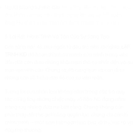
Người phụng sự vĩnh cửu:
Họ sống để làm đẹp cho cuộc
đời, không mong cầu danh vọng, không sợ hãi quên
lãng. Họ tồn tại như một hơi thở tự nhiên của vũ trụ.
5. Lời Kết: Hành Trình Vô Tận Của Sự Sáng Tạo
Đến tầng nấc 46, mọi ngôn từ đều trở nên vô nghĩa.
LẬP
TRÌNH KID
đã hoàn thành sứ mệnh của mình trong việc
dẫn dắt con đi từ những khái niệm thô sơ nhất đến với sự
trọn vẹn vĩnh cửu. Chúng ta đã cùng bạn và con đi từ
những con số 1 cho đến 46 của sự viên mãn.
Tương lai của nhân loại không nằm trong các bộ quy
tắc cũ kỹ hay những chiếc máy vô hồn. Nó đang nằm
trong tay những đứa trẻ biết rằng: Chúng không cần
phải thay đổi thế giới bằng quyền lực, chúng chỉ cần là
chính mình — một bản thể hoàn hảo của vũ trụ, rực rỡ và
đầy tình thương.