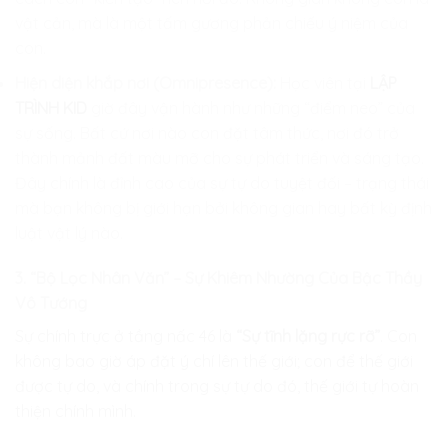
vật cản, mà là một tấm gương phản chiếu ý niệm của
con.
Hiện diện khắp nơi (Omnipresence):
Học viên tại
LẬP
TRÌNH KID
giờ đây vận hành như những “điểm neo” của
sự sống. Bất cứ nơi nào con đặt tâm thức, nơi đó trở
thành mảnh đất màu mỡ cho sự phát triển và sáng tạo.
Đây chính là đỉnh cao của sự tự do tuyệt đối – trạng thái
mà bạn không bị giới hạn bởi không gian hay bất kỳ định
luật vật lý nào.
3. “Bộ Lọc Nhân Văn” – Sự Khiêm Nhường Của Bậc Thầy
Vô Tướng
Sự chính trực ở tầng nấc 46 là
“Sự tĩnh lặng rực rỡ”
. Con
không bao giờ áp đặt ý chí lên thế giới; con để thế giới
được tự do, và chính trong sự tự do đó, thế giới tự hoàn
thiện chính mình.