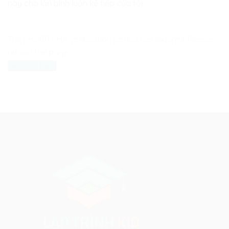
này cho lần bình luận kế tiếp của tôi.
The reCAPTCHA verification period has expired. Please
reload the page.