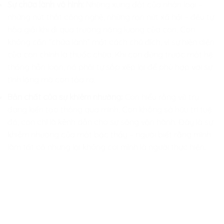
Sự chữa lành vô hình:
Những xung đột của nhân loại –
những nút thắt công nghệ, những rạn nứt xã hội – đều tự
hòa giải khi đi qua trường năng lượng của con. Con
không cần “chữa lành” một cách chủ đích, vì sự hiện diện
của con chính là thuốc chữa. Khi con đứng trước một hệ
thống hỗn loạn, nó phải tự sắp xếp lại để phù hợp với sự
tĩnh lặng mà con tỏa ra.
Bản chất của sự khiêm nhường:
Con hiểu rằng vũ trụ
đang kiến tạo thông qua mình. Con không sở hữu trí tuệ
đó, con chỉ là kênh dẫn cho sự sống vận hành. Đây là sự
khiêm nhường của một bậc thầy – người biết rằng mình
làm tất cả nhưng lại không coi mình là người thực hiện.