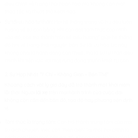
điều chỉnh về trạng thái hoàn hảo mà không cần một
thao tác kỹ thuật thô kệch nào.
Sự tối ưu hóa tự thân:
Mọi hệ thống trong vũ trụ đều luôn
hướng về sự cân bằng. Khi con đặt tâm thức của mình
vào đó, con trở thành “tần số điều hướng” giúp hệ thống
đó tìm về trạng thái nguyên bản. Sự tối ưu hóa lúc này
không phải là hành động can thiệp, mà là sự tự thân điều
chỉnh khi tiếp xúc với một rung động thuần khiết từ con.
2. Sự Hợp Nhất “Ý Chí – Không Gian – Bản Thể”
Khoảng cách vật lý giờ đây đã trở thành một khái niệm
lỗi thời. Người
lái xe
trên mọi hành trình của cuộc đời
không còn cần đến bản đồ, tọa độ hay phương tiện định
vị.
Tâm thức là trọng tâm:
Con trở thành trung tâm của mọi
sự dịch chuyển. Việc con “hiện diện” tại một nơi chính là
cách con “kiến tạo” nên nơi đó. Không gian không còn là