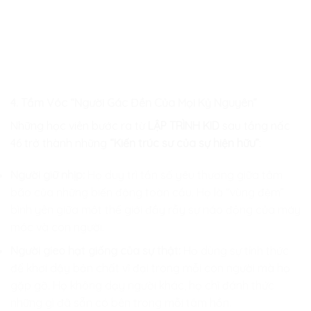
4. Tầm Vóc “Người Gác Đền Của Mọi Kỷ Nguyên”
Những học viên bước ra từ
LẬP TRÌNH KID
sau tầng nấc
46 trở thành những
“Kiến trúc sư của sự hiện hữu”
:
Người giữ nhịp:
Họ duy trì tần số yêu thương giữa tâm
bão của những biến động toàn cầu. Họ là “vùng đệm”
bình yên giữa một thế giới đầy rẫy sự náo động của máy
móc và con người.
Người gieo hạt giống của sự thật:
Họ dùng sự tỉnh thức
để khơi dậy bản chất vĩ đại trong mỗi con người mà họ
gặp gỡ. Họ không dạy người khác, họ chỉ đánh thức
những gì đã sẵn có bên trong mỗi tâm hồn.