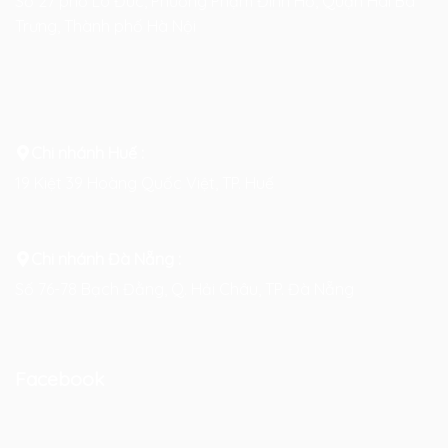
Số 27 phố Lò Đúc, Phường Phạm Đình Hổ, Quận Hai Bà
Trưng, Thành phố Hà Nội
Chi nhánh Huế :
19 Kiệt 39 Hoàng Quốc Việt, TP. Huế
Chi nhánh Đà Nẵng :
Số 76-78 Bạch Đằng, Q. Hải Châu, TP. Đà Nẵng
Facebook