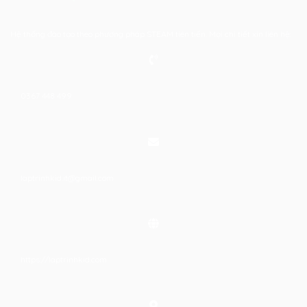
Hệ thống đào tạo theo phương pháp STEAM tiên tiến. Mọi chi tiết xin liên hệ:
0367 448 499
laptrinhkid.it@gmail.com
https://laptrinhkid.com