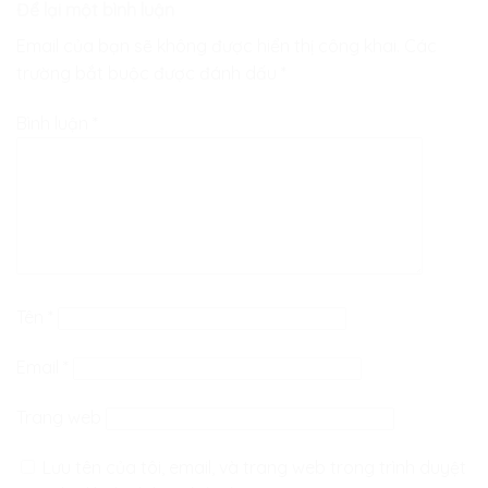
Để lại một bình luận
Email của bạn sẽ không được hiển thị công khai.
Các
trường bắt buộc được đánh dấu
*
Bình luận
*
Tên
*
Email
*
Trang web
Lưu tên của tôi, email, và trang web trong trình duyệt