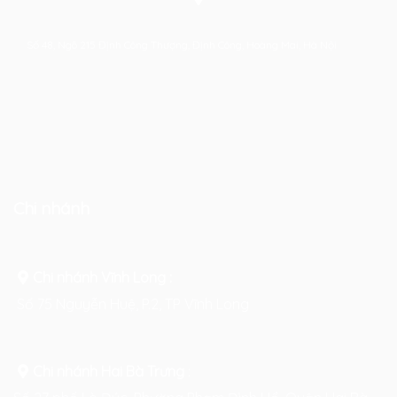
Số 48, Ngõ 215 Định Công Thượng, Định Công, Hoàng Mai, Hà Nội
Chi nhánh
Chi nhánh Vĩnh Long :
Số 75 Nguyễn Huệ, P.2, TP Vĩnh Long
Chi nhánh Hai Bà Trưng
: