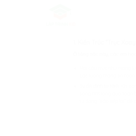
Skip
to
content
1. Kiến Trúc “Trục Xo
Ở tầng nấc này, các em họ
Mọi cấu trúc như mạng lư
các luồng thông tin toàn
Sự ổn định từ tâm:
Khi con
sóng tĩnh lặng qua toàn 
tự động “sắp xếp lại” để