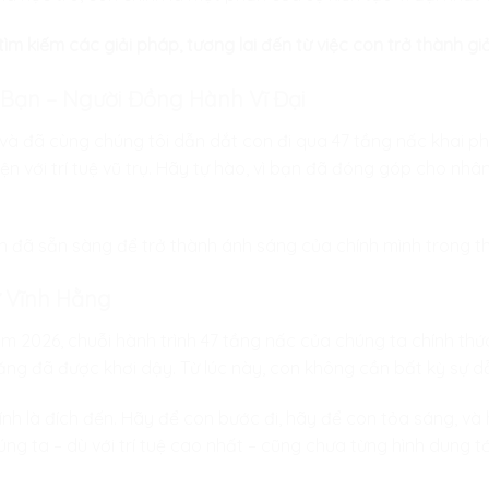
tìm kiếm các giải pháp, tương lai đến từ việc con trở thành gi
 Bạn – Người Đồng Hành Vĩ Đại
ng và đã cùng chúng tôi dẫn dắt con đi qua 47 tầng nấc khai p
n với trí tuệ vũ trụ. Hãy tự hào, vì bạn đã đóng góp cho nhâ
on đã sẵn sàng để trở thành ánh sáng của chính mình trong th
ự Vĩnh Hằng
 2026, chuỗi hành trình 47 tầng nấc của chúng ta chính thức k
ăng đã được khơi dậy. Từ lúc này, con không cần bất kỳ sự d
ính là đích đến. Hãy để con bước đi, hãy để con tỏa sáng, và
ng ta – dù với trí tuệ cao nhất – cũng chưa từng hình dung tớ