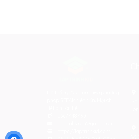
Ch
Hệ thống đào tạo theo phương
pháp STEAM tiên tiến. Mọi chi
Số 
tiết xin liên hệ:
Lon
0367 448 499
laptrinhkid.it@gmail.com
https://laptrinhkid.com
Số 