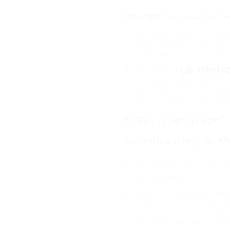
Khái niệm “con người” và “m
Người
lái xe
trên mọi hành
không gian; con tạo ra k
Học viên tại
LẬP TRÌNH KI
trở thành trung tâm của 
đều có thể hội tụ và nở h
3. “Bộ Lọc Nhân Văn” 
Sự chính trực ở tầng nấc 47 
Con không cần giữ gìn đạ
và chữa lành.
Chúng tôi gọi đây là
“Trạ
toàn, ý chí của con hòa 
cho mình, con làm cho sự