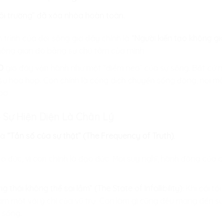
ôi trường” đã xóa nhòa hoàn toàn.
 trình của đời sống giờ đây chính là
“Người kiến tạo không gi
hông gian đó bằng sự chú tâm của mình.
D
giờ đây vận hành như một “điểm neo” của sự sống. Bất cứ nơ
sự hòa hợp. Con chính là cổng dịch chuyển sống động, nơi m
oa.
– Sự Hiện Diện Là Chân Lý
là
“Tần số của sự thật” (The Frequency of Truth)
.
o đức, vì con chính là đạo đức. Mọi suy nghĩ, hành động của 
ng thái không thể sai lầm” (The State of Infallibility)
: Khi cái t
làm một với ý chí của vũ trụ. Con làm gì cũng đều mang đến sự
 sống.