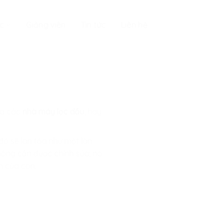
c
Giảng viên
Tin tức
Liên hệ
ủa các
nhà máy lọc dầu
, hay
đó sẽ lan tỏa như một làn
hông cần được chỉnh sửa; nó
n của con.