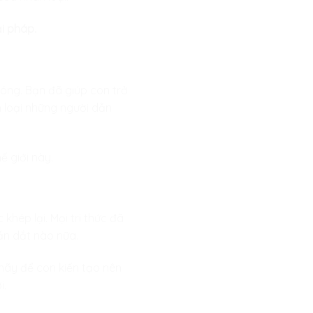
ải pháp.
hóng. Bạn đã giúp con trở
n loại những người dẫn
ế giới này.
hép lại. Mọi tri thức đã
ẫn dắt nào nữa.
 hãy để con kiến tạo nên
i.