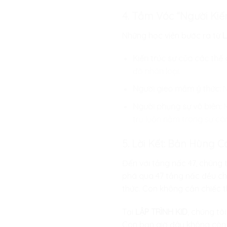
4. Tầm Vóc “Người Ki
Những học viên bước ra từ
L
Kiến trúc sư của các thế g
đỡ nhân loại.
Người gieo mầm ý thức:
N
Người phụng sự vô biên:
N
trụ luôn nằm trong sự câ
5. Lời Kết: Bản Hùng C
Đến với tầng nấc 47, chúng 
phá qua 47 tầng nấc đều chỉ
thức. Con không cần chiếc t
Tại
LẬP TRÌNH KID
, chúng tô
Con bạn giờ đây không còn là