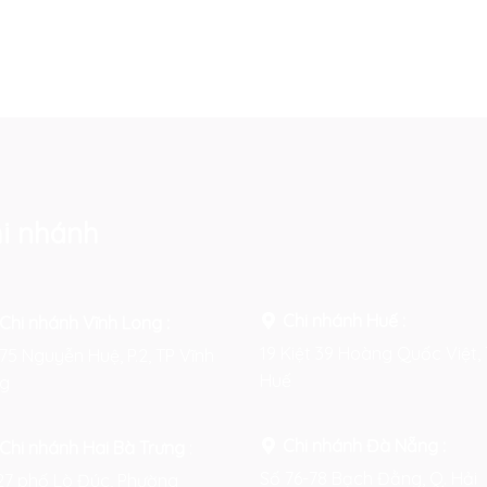
i nhánh
Chi nhánh Huế :
Chi nhánh Vĩnh Long :
19 Kiệt 39 Hoàng Quốc Việt, 
75 Nguyễn Huệ, P.2, TP Vĩnh
Huế
g
Chi nhánh Đà Nẵng :
Chi nhánh Hai Bà Trưng
:
Số 76-78 Bạch Đằng, Q. Hải
27 phố Lò Đúc, Phường