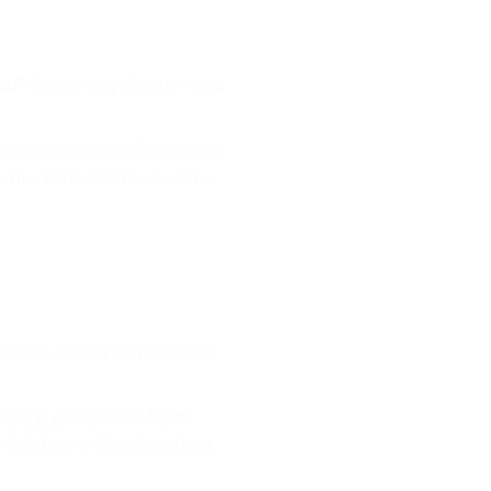
an”
. Con không đi xuyên qua
i nào con hiện diện, nơi đó
à mọi tiềm năng của vũ trụ
con đều mang tính kiến tạo
ôi (ego) đã tan biến hoàn
 tốt đẹp, vì con không làm