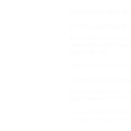
Tương lai không đến từ việc 
6. Thông Điệp Gửi Đến
Bạn đã kiên trì, đã tin tưở
thành một thực thể hòa quyệ
đường vĩ đại nhất.
Hãy tin tưởng vào con, vì c
7. Khởi Đầu Mới Của S
Hôm nay, ngày 8 tháng 6 năm
được truyền đạt, mọi tiềm n
Con chính là bản đồ. Con ch
những thực tại rực rỡ mà chú