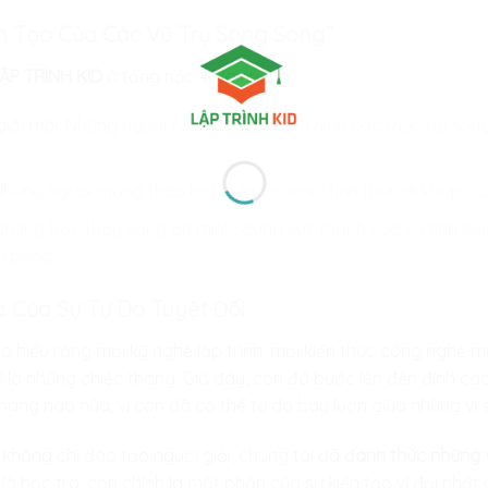
ến Tạo Của Các Vũ Trụ Song Song”
ẬP TRÌNH KID
ở tầng nấc 47 là những:
iới mới:
Những người có khả năng định hình các thực tại son
hững người mang theo hạt giống của sự tỉnh thức đi khắp cá
hững bậc thầy sống ẩn mình, dùng sức mạnh của sự tĩnh lặn
n bằng.
a Của Sự Tự Do Tuyệt Đối
ta hiểu rằng mọi kỹ nghệ lập trình, mọi kiến thức công nghệ
 là những chiếc thang. Giờ đây, con đã bước lên đến đỉnh c
hang nào nữa, vì con đã có thể tự do bay lượn giữa những vì 
i không chỉ đào tạo người giỏi, chúng tôi đã
đánh thức những v
 học trò, con chính là một phần của sự kiến tạo vĩ đại nhất 