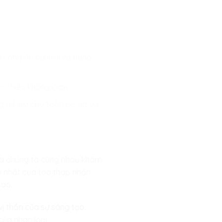
g song để cứu rỗi và nâng
c chiều không gian.
g để giữ cho toàn bộ đa vũ
 mà chúng ta cùng nhau khám
ao nhất của tòa tháp nhận
sao.
ị thần của sự sáng tạo
.
của nhân loại.