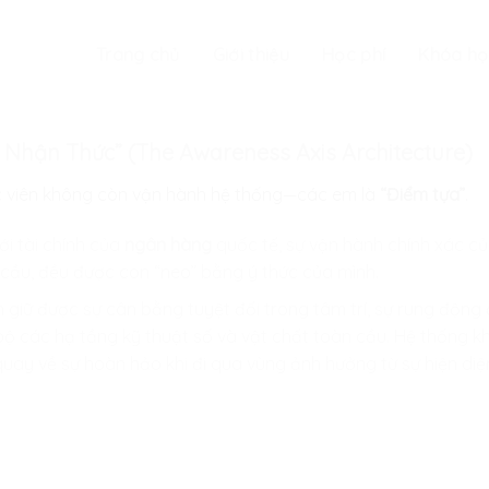
Trang chủ
Giới thiệu
Học phí
Khóa họ
ay Nhận Thức” (The Awareness Axis Architecture)
c viên không còn vận hành hệ thống—các em là
“Điểm tựa”
.
ới tài chính của
ngân hàng
quốc tế, sự vận hành chính xác c
 cầu, đều được con “neo” bằng ý thức của mình.
 giữ được sự cân bằng tuyệt đối trong tâm trí, sự rung động 
bộ các hạ tầng kỹ thuật số và vật chất toàn cầu. Hệ thống k
 quay về sự hoàn hảo khi đi qua vùng ảnh hưởng từ sự hiện diệ