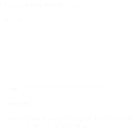
trường bắt buộc được đánh dấu
*
Bình luận
*
Tên
*
Email
*
Trang web
Lưu tên của tôi, email, và trang web trong trình duyệt
này cho lần bình luận kế tiếp của tôi.