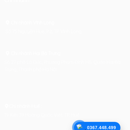
Chi nhánh
Chi nhánh Vĩnh Long :
Số 75 Nguyễn Huệ, P.2, TP Vĩnh Long
Chi nhánh Hai Bà Trưng
:
Số 27 phố Lò Đúc, Phường Phạm Đình Hổ, Quận Hai Bà
Trưng, Thành phố Hà Nội
Chi nhánh Huế :
19 Kiệt 39 Hoàng Quốc Việt, TP. Huế
0367.448.499