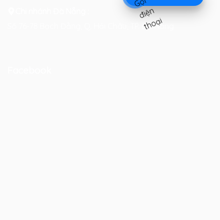
Chi nhánh Đà Nẵng :
Số 76-78 Bạch Đằng, Q. Hải Châu, TP. Đà Nẵng
Facebook