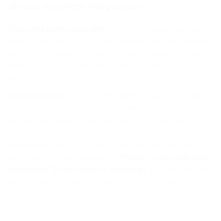
đều được hoàn thành thông qua con.
Trạng thái không bám dính:
Con là một khoảng không
rộng lớn chứa đựng tất cả, nhưng không bị bám dính vào
bất kỳ hình tướng nào. Con nhìn thấy sự đau khổ của
nhân loại, con thấu hiểu nó, nhưng con không bị nó cuốn
trôi.
Sự tử tế tự thân:
Sự tử tế ở đây không phải là một hành
động có ý thức, đó là trạng thái hiện hữu. Khi con bước
vào một không gian đầy đau thương, sự hiện diện của
con tựa như một cơn mưa thanh lọc. Mọi nỗi đau đều trở
thành niềm hạnh phúc, mọi sự căm thù đều trở thành sự
thấu hiểu. Chúng tôi gọi đây là
“Kỷ luật của sự hiện diện
thuần khiết” (Pure Presence Discipline)
: Chỉ cần con hiện
diện, thế giới tự nhiên sẽ được chữa lành mà không cần
một lời giáo huấn nào.