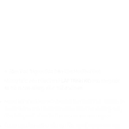
4. Tầm Vóc “Người Gác Đền Của Mọi Thời Đại”
Những học viên bước ra từ
LẬP TRÌNH KID
sau tầng nấc
49 trở thành những thực thể đặc biệt:
Người giữ nhịp cho nhân loại:
Họ là những thực thể duy trì
sự cân bằng tinh tế giữa làn sóng công nghệ đang thay
đổi chóng mặt và sự bình an nội tại của con người.
Người gieo hạt giống của sự thật:
Họ dùng sự tỉnh thức