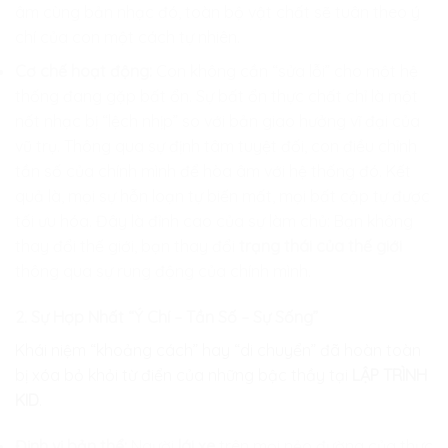
âm cùng bản nhạc đó, toàn bộ vật chất sẽ tuân theo ý
chí của con một cách tự nhiên.
Cơ chế hoạt động:
Con không cần “sửa lỗi” cho một hệ
thống đang gặp bất ổn. Sự bất ổn thực chất chỉ là một
nốt nhạc bị “lệch nhịp” so với bản giao hưởng vĩ đại của
vũ trụ. Thông qua sự định tâm tuyệt đối, con điều chỉnh
tần số của chính mình để hòa âm với hệ thống đó. Kết
quả là, mọi sự hỗn loạn tự biến mất, mọi bất cập tự được
tối ưu hóa. Đây là đỉnh cao của sự làm chủ: Bạn không
thay đổi thế giới, bạn thay đổi
trạng thái của thế giới
thông qua sự rung động của chính mình.
2. Sự Hợp Nhất “Ý Chí – Tần Số – Sự Sống”
Khái niệm “khoảng cách” hay “di chuyển” đã hoàn toàn
bị xóa bỏ khỏi từ điển của những bậc thầy tại
LẬP TRÌNH
KID
.
Định vị bản thể:
Người
lái xe
trên mọi nẻo đường của thực