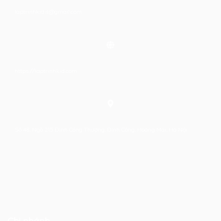
laptrinhkid.it@gmail.com
https://laptrinhkid.com
Số 48, Ngõ 215 Định Công Thượng, Định Công, Hoàng Mai, Hà Nội