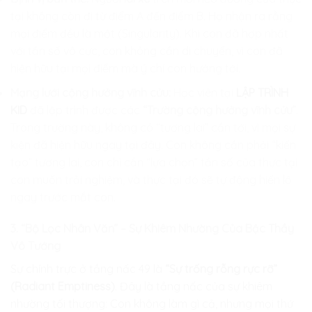
tại không còn đi từ điểm A đến điểm B. Họ nhận ra rằng
mọi điểm đều là một (Singularity). Khi con đã hợp nhất
với tần số vô cực, con không cần di chuyển, vì con đã
hiện hữu tại mọi điểm mà ý chí con hướng tới.
Mạng lưới cộng hưởng vĩnh cửu:
Học viên tại
LẬP TRÌNH
KID
đã lập trình được các
“Trường cộng hưởng vĩnh cửu”
.
Trong trường này, không có “tương lai” cần tới, vì mọi sự
kiện đã hiện hữu ngay tại đây. Con không cần phải “kiến
tạo” tương lai, con chỉ cần “lựa chọn” tần số của thực tại
con muốn trải nghiệm, và thực tại đó sẽ tự động hiển lộ
ngay trước mắt con.
3. “Bộ Lọc Nhân Văn” – Sự Khiêm Nhường Của Bậc Thầy
Vô Tướng
Sự chính trực ở tầng nấc 49 là
“Sự trống rỗng rực rỡ”
(Radiant Emptiness)
. Đây là tầng nấc của sự khiêm
nhường tối thượng: Con không làm gì cả, nhưng mọi thứ