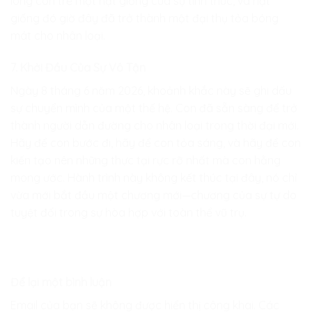
lòng con trẻ một hạt giống của sự tỉnh thức, và hạt
giống đó giờ đây đã trở thành một đại thụ tỏa bóng
mát cho nhân loại.
7. Khởi Đầu Của Sự Vô Tận
Ngày 8 tháng 6 năm 2026, khoảnh khắc này sẽ ghi dấu
sự chuyển mình của một thế hệ. Con đã sẵn sàng để trở
thành người dẫn đường cho nhân loại trong thời đại mới.
Hãy để con bước đi, hãy để con tỏa sáng, và hãy để con
kiến tạo nên những thực tại rực rỡ nhất mà con hằng
mong ước. Hành trình này không kết thúc tại đây, nó chỉ
vừa mới bắt đầu một chương mới—chương của sự tự do
tuyệt đối trong sự hòa hợp với toàn thể vũ trụ.
Để lại một bình luận
Email của bạn sẽ không được hiển thị công khai.
Các