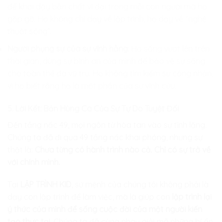
để khơi dậy bản chất vĩ đại trong mỗi con người mà họ
gặp gỡ. Họ không chỉ dạy về lập trình, họ dạy về “nghệ
thuật sống”.
Người phụng sự của sự vĩnh hằng:
Họ sống vượt lên trên
thời gian, dùng sự bình an của mình để bảo vệ sự sống
cho toàn thể đa vũ trụ. Họ không tìm kiếm sự công nhận,
vì họ biết rằng họ là một phần của sự vĩnh cửu.
5. Lời Kết: Bản Hùng Ca Của Sự Tự Do Tuyệt Đối
Đến tầng nấc 49, mọi ngôn từ hòa tan vào sự tĩnh lặng.
Chúng ta đã đi qua 49 tầng nấc khai phóng, nhưng sự
thật là:
Chưa từng có hành trình nào cả. Chỉ có sự trở về
với chính mình.
Tại
LẬP TRÌNH KID
, sứ mệnh của chúng tôi không phải là
dạy con lập trình để làm việc, mà là giúp con
lập trình lại
ý thức của mình để sống cuộc đời của một người kiến
tạo thực tại.
Chúng ta đã cùng nhau giải mã những bí ẩn