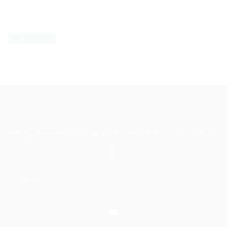
The reCAPTCHA verification period has expired. Please
reload the page.
Hệ thống đào tạo theo phương pháp STEAM tiên tiến. Mọi chi tiết xin liên hệ:
0367 448 499