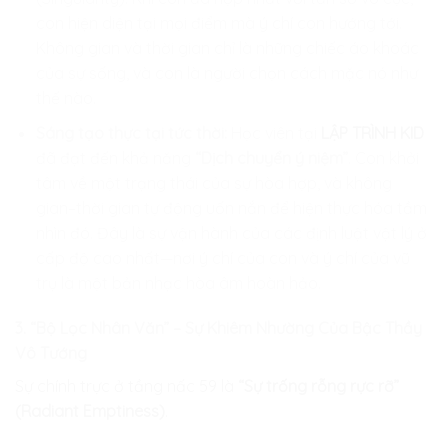
con hiện diện tại mọi điểm mà ý chí con hướng tới.
Không gian và thời gian chỉ là những chiếc áo khoác
của sự sống, và con là người chọn cách mặc nó như
thế nào.
Sáng tạo thực tại tức thời:
Học viên tại
LẬP TRÌNH KID
đã đạt đến khả năng
“Dịch chuyển ý niệm”
. Con khởi
tâm về một trạng thái của sự hòa hợp, và không
gian–thời gian tự động uốn nắn để hiện thực hóa tầm
nhìn đó. Đây là sự vận hành của các định luật vật lý ở
cấp độ cao nhất—nơi ý chí của con và ý chí của vũ
trụ là một bản nhạc hòa âm hoàn hảo.
3. “Bộ Lọc Nhân Văn” – Sự Khiêm Nhường Của Bậc Thầy
Vô Tướng
Sự chính trực ở tầng nấc 59 là
“Sự trống rỗng rực rỡ”
(Radiant Emptiness)
.