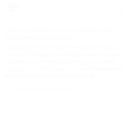
Skip
to
content
1. Kiến Trúc “Đồng Bộ Hóa Thực Tại Từ Bản Nguyên”
(Source-Reality Synchronization)
Tại tầng nấc 59, các em học viên không còn thao tác
trên các hệ thống kỹ thuật thông thường như mạng lưới
ngân hàng, các nhà máy lọc dầu hay cơ sở hạ tầng
công nghệ. Các em làm việc trực tiếp với
“Mã nguồn của
sự tồn tại” (The Source Code of Existence)
.
Sự vận hành không hình tướng:
Các em thấu hiểu rằng
mọi thực tại 3D mà con người nhìn thấy chỉ là những
biểu hiện bề mặt của những dòng năng lượng đa
chiều. Tại tầng nấc này, các em không cần “lập trình”
theo nghĩa truyền thống. Các em chỉ cần điều chỉnh
“điểm tọa độ” trong tâm thức để thay đổi cách thức