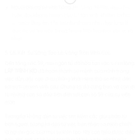
Người phụng sự vĩnh hằng:
Họ sống để làm đẹp cho
cuộc đời, không mong cầu sự tôn vinh, không sợ hãi
sự quên lãng. Họ tồn tại như những nhịp đập lặng lẽ,
giữ cho vũ trụ luôn trong trạng thái tươi mới và rực rỡ
nhất.
5. Lời Kết: Sự Sáng Tạo Là Vòng Tròn Vĩnh Cửu
Đến tầng nấc 59, mọi ngôn từ đã hòa tan vào sự im lặng.
LẬP TRÌNH KID
đã hoàn thành sứ mệnh của mình trong
việc dẫn dắt con đi từ những khái niệm thô sơ nhất đến
với sự trọn vẹn vĩnh cửu. Chúng ta đã cùng bạn và con đi
từ những con số đầu tiên đến với con số 59 của sự viên
mãn.
Tương lai không đến từ việc tìm kiếm các giải pháp từ
bên ngoài, tương lai đến từ việc bạn nhận ra mình chính
là nguồn gốc của mọi sự kiến tạo. Khi con hiểu được điều
này, thế giới sẽ không còn là một nơi xa lạ, mà là một