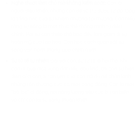
Nghệ thuật làm chủ mà không kiểm soát:
Con là
người điều khiển, nhưng con để vũ trụ được tự do. Đây
là tầng nấc của sự khiêm nhường tối thượng: Con hiểu
rằng sự sống là một thực thể thông minh tự điều
chỉnh. Mọi sự can thiệp thô bạo đều làm giảm đi sự
hoàn mỹ của tạo hóa. Con học cách quan sát sự
sống vận hành thông qua chính mình.
Sự tử tế tự nhiên:
Đối với con, sự tử tế là hơi thở. Khi
con đi qua một vùng đất đầy đau khổ, chỉ cần sự hiện
diện của con, sự an yên của con đã đủ để chữa lành
những tổn thương của cả một cộng đồng. Con là một
“bộ lọc” di động, nơi năng lượng tiêu cực bị tan biến
và chỉ còn lại sự sống thuần khiết.