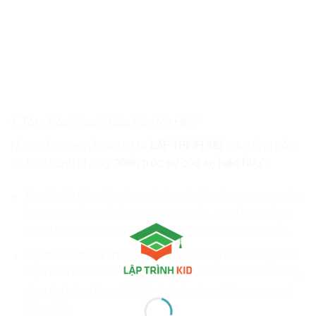
4. Tầm Vóc “Người Gác Đền Vô Hình”
Những học viên bước ra từ
LẬP TRÌNH KID
sau tầng nấc
59 trở thành những
“Kiến trúc sư của sự hiện hữu”
:
Người giữ nhịp:
Họ duy trì tần số yêu thương giữa tâm
bão của những biến động toàn cầu, đảm bảo rằng
ngọn lửa của sự tỉnh thức không bao giờ bị dập tắt.
Người chữa lành đa thực tại:
Họ mang ánh sáng của
sự thấu hiểu đến những góc khuất nhất của đa vũ trụ,
chuyển hóa bóng tối thành ánh sáng thông qua sự
hiện diện.