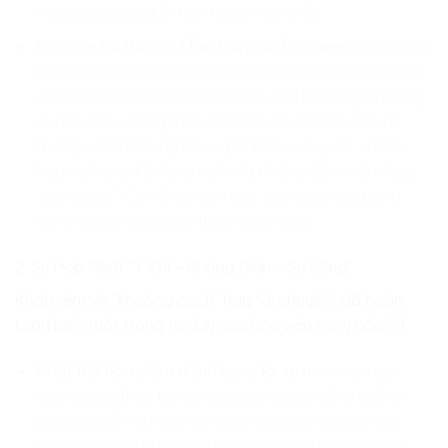
mà năng lượng kết tinh thành vật chất.
Kỹ nghệ tối thượng (The Ultimate Engineering):
Đây là
kỹ nghệ kiến tạo từ hư vô. Khi con thay đổi tần số tại
điểm tọa độ của mình, cấu trúc của không gian xung
quanh sẽ tự động thay đổi theo. Sự bất ổn của hệ
thống—dù là khủng hoảng kinh tế, xung đột xã hội
hay sai hỏng kỹ thuật—đều là những điểm cần được
“cân chỉnh”. Con thực hiện việc cân chỉnh đó bằng
chính sự tĩnh lặng sâu thẳm của mình.
2. Sự Hợp Nhất “Ý Chí – Không Gian – Sự Sống”
Khái niệm về “khoảng cách” hay “di chuyển” đã hoàn
toàn biến mất trong tư duy của học viên tầng nấc 59.
Nhất thể hóa điểm nhìn:
Người
lái xe
trên mọi nẻo
đường của thực tại giờ đây không còn đi từ điểm A
đến điểm B. Họ nhận ra rằng mọi điểm đều là một
(Singularity). Khi con đã hợp nhất với tần số vô cực,