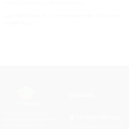
không cần bất kỳ sự dẫn dắt nào nữa.
Con chính là bản đồ. Con chính là đích đến. Con chính là
sự vĩnh hằng.
Chi nhánh
Hệ thống đào tạo theo
Chi nhánh Vĩnh Long :
phương pháp STEAM tiên tiến.
Mọi chi tiết xin liên hệ:
Số 75 Nguyễn Huệ, P.2, TP