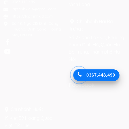
0367 448 499
Vĩnh Long
laptrinhkid.it@gmail.com
https://laptrinhkid.com
Chi nhánh Hai Bà
Số 48, Ngõ 215 Định Công
Trưng
:
Thượng, Định Công, Hoàng
Mai, Hà Nội
Số 27 phố Lò Đúc, Phường
Phạm Đình Hổ, Quận Hai
Bà Trưng, Thành phố Hà
Nội
0367.448.499
Facebook
Chi nhánh Huế :
19 Kiệt 39 Hoàng Quốc
Việt, TP. Huế