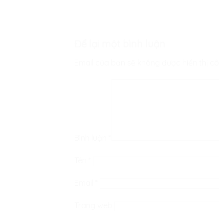
Để lại một bình luận
Email của bạn sẽ không được hiển thị cô
Bình luận
*
Tên
*
Email
*
Trang web