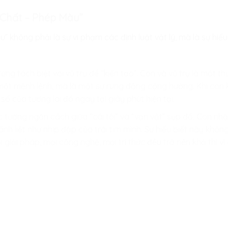
 Chất – Phép Màu”
” không phải là sự vi phạm các định luật vật lý, mà là sự hiể
g tách biệt với vũ trụ để “kiến tạo”. Con và vũ trụ là một th
 một mệnh lệnh, mà là một sự rung động cộng hưởng. Khi con 
số của tương lai đó ngay tại giây phút hiện tại.
tường ngăn cách giữa “cái tôi” và “vạn vật” sụp đổ. Con nh
 liệt như nhịp đập của trái tim mình. Sự hiểu biết này không
i giải pháp, mọi công nghệ, mọi tri thức đều trở nên khả thi 