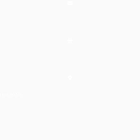
g Mai, Hà Nội