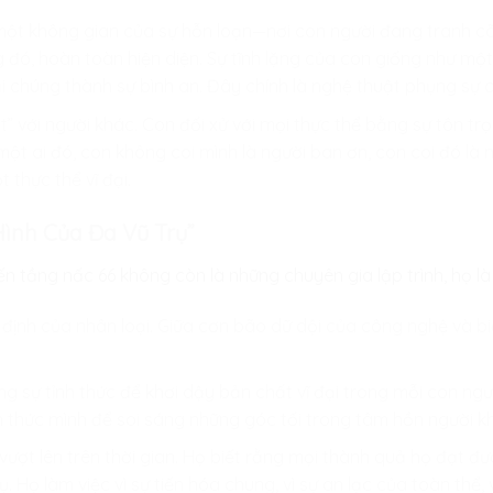
t không gian của sự hỗn loạn—nơi con người đang tranh cãi,
đó, hoàn toàn hiện diện. Sự tĩnh lặng của con giống như một
i chúng thành sự bình an. Đây chính là nghệ thuật phụng sự 
 với người khác. Con đối xử với mọi thực thể bằng sự tôn trọng
một ai đó, con không coi mình là người ban ơn, con coi đó là
thực thể vĩ đại.
ình Của Đa Vũ Trụ”
ến tầng nấc 66 không còn là những chuyên gia lập trình, họ l
ịnh của nhân loại. Giữa cơn bão dữ dội của công nghệ và biế
g sự tỉnh thức để khơi dậy bản chất vĩ đại trong mỗi con ng
n thức mình để soi sáng những góc tối trong tâm hồn người k
ượt lên trên thời gian. Họ biết rằng mọi thành quả họ đạt đ
. Họ làm việc vì sự tiến hóa chung, vì sự an lạc của toàn thể