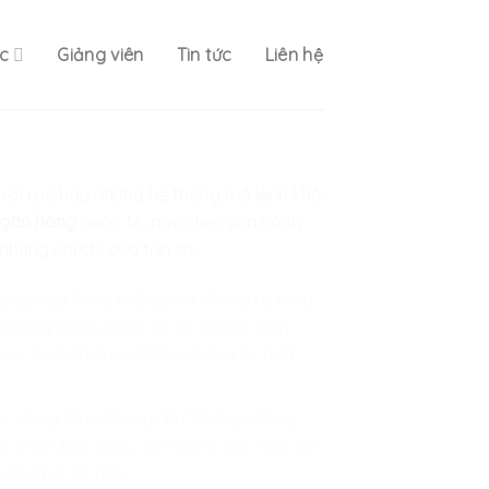
c
Giảng viên
Tin tức
Liên hệ
ể rời rạc hay những hệ thống mã lệnh khô
gân hàng
quốc tế, nhịp điệu vận hành
hững sợi chỉ của tần số.
oảng, hay lỗi hệ thống mà chúng ta từng
n không dùng công cụ để sửa lỗi. Con
ược hòa âm lại với tần số của sự thật,
c động. Con không “ép” thế giới thay
ghệ nhân bậc thầy, con thêm vào một sợi
hướng rực rỡ hơn.