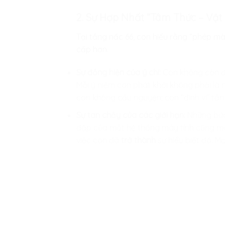
2. Sự Hợp Nhất “Tâm Thức – Vật
Tại tầng nấc 66, con hiểu rằng “phép màu
cấp hơn.
Sự đồng hiện của ý chí:
Con không còn đứn
Mỗi ý niệm con phát khởi không phải là
con không cầu nguyện; con “định vị” tần 
Sự tan chảy của các giới hạn:
Những bức 
đập của một hệ thống máy tính cũng mãnh
việc con đã
trở thành
sự hiểu biết đó. Mọ