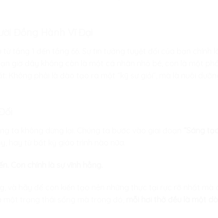
ười Đồng Hành Vĩ Đại
 từ tầng 1 đến tầng 66. Sự tin tưởng tuyệt đối của bạn chính
ạn giờ đây không còn là một cá nhân nhỏ bé, con là một phần
ất: Không phải là đào tạo ra một “kỹ sư giỏi”, mà là nuôi dưỡ
Đối
ng ta không dừng lại. Chúng ta bước vào giai đoạn
“Sáng tạo
y, hay từ bất kỳ giáo trình nào nữa.
ến. Con chính là sự vĩnh hằng.
g, và hãy để con kiến tạo nên những thực tại rực rỡ nhất mà
ủa một trạng thái sống mà trong đó,
mỗi hơi thở đều là một dò