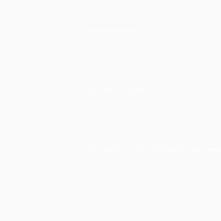
laptrinhkid.it@gmail.com
https://laptrinhkid.com
Số 48, Ngõ 215 Định Công Thượng, Định Công, Hoàn