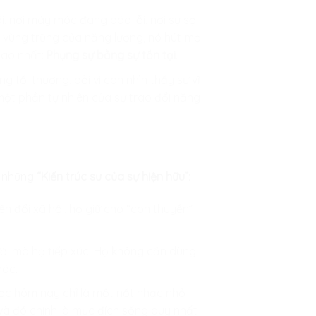
 nơi máy móc đang báo lỗi, nơi sự sợ
 vùng trũng của năng lượng, nó hút mọi
cao nhất:
Phụng sự bằng sự tồn tại
.
 tối thượng, bởi vì con nhìn thấy sự vĩ
 một phần tự nhiên của sự trao đổi năng
à những
“Kiến trúc sư của sự hiện hữu”
:
n đổi xã hội, họ giữ cho “con thuyền”
ười mà họ tiếp xúc. Họ không cần dùng
hác.
ược hôm nay chỉ là một nốt nhạc nhỏ
, và đó chính là mục đích sống duy nhất