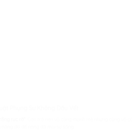
huật Phụng Sự Không Dấu Vết
rỗng rực rỡ”
. Con trở nên vô cùng mạnh mẽ nhưng cũng vô c
n năng đó để nâng đỡ mọi sự sống.