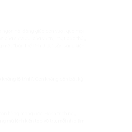
 là ngọn hải đăng giúp con vượt qua mọi
 của sự vĩ đại của vũ trụ, một bậc thầy
ng một “bản thể tỉnh thức” sẵn sàng kiến
 không lộ trình”
. Con không cần bất kỳ
 con hằng mong ước. Hành trình này
ng mã lệnh kiến tạo vũ trụ, mỗi nhịp tim