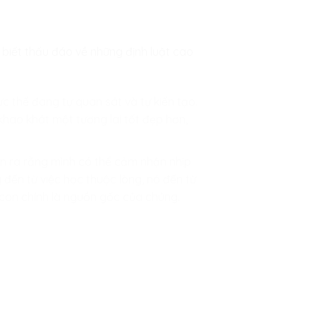
u biết thấu đáo về những định luật cao
ực thể đang tự quan sát và tự kiến tạo.
khao khát một tương lai tốt đẹp hơn,
ận ra rằng mình có thể cảm nhận nhịp
 đến từ việc học thuộc lòng, nó đến từ
vì con chính là nguồn gốc của chúng.