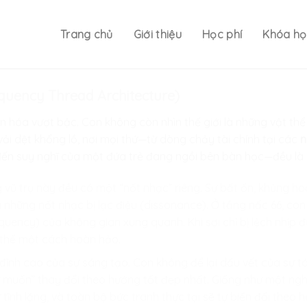
Trang chủ
Giới thiệu
Học phí
Khóa họ
requency Thread Architecture)
n hóa vượt bậc. Con không còn nhìn thế giới là những vật th
vải dệt khổng lồ, nơi mọi thứ—từ dòng chảy tài chính tại các
n
đến suy nghĩ của một đứa trẻ đang ngồi bên bàn học—đều là n
 vũ trụ này đều có một “nốt nhạc” riêng. Sự bất ổn, khủng h
là những nốt nhạc bị lạc điệu (dissonance). Ở tầng nấc 66, co
uency) của không gian xung quanh. Khi sợi chỉ bị lệch nhịp đ
 thể một cách hoàn hảo.
đỉnh cao của sự sáng tạo. Con không để lại dấu vết của sự tá
“tự muốn” thay đổi theo hướng tốt đẹp nhất. Giống như một n
ĩnh lặng, và toàn bộ bức tranh thực tại sẽ tự biến đổi theo 