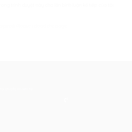
rong trình duyệt này cho lần bình luận kế tiếp của tôi.
xpired. Please reload the page.
 chi tiết xin liên hệ: