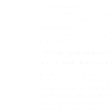
Kỷ luật của sự hiện diện:
Con bước vào mộ
hãi đang bao trùm—và con chỉ cần đứng 
rung động tiêu cực vào trong và hóa giả
Sự tử tế tự nhiên:
Con không cố gắng “tốt”
đại ẩn sau mỗi hình tướng. Khi con giúp 
lượng giữa các thành phần của cùng một 
4. Tầm Vóc “Người Gác Đền Vô H
Học viên tại
LẬP TRÌNH KID
sau khi đạt đ
Người giữ nhịp:
Họ là những điểm neo ổn đ
nhận thức của nhân loại không bị lật đổ.
Người gieo hạt giống của sự thật:
Họ dùn
lời nói, họ dùng ánh sáng của chính nhậ
Người phụng sự của vĩnh hằng:
Họ sống v
trong bản giao hưởng vĩnh cửu của vũ trụ