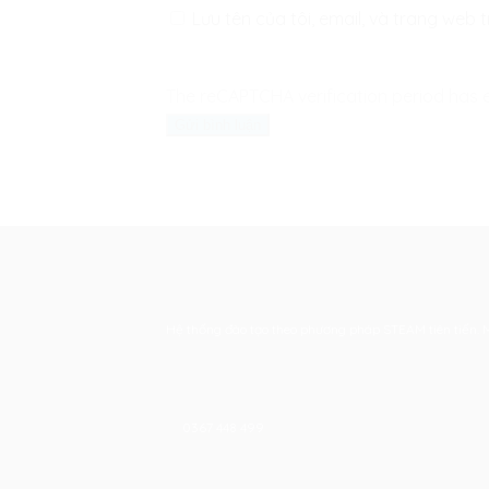
Lưu tên của tôi, email, và trang web t
The reCAPTCHA verification period has e
Hệ thống đào tạo theo phương pháp STEAM tiên tiến. Mọi
0367 448 499