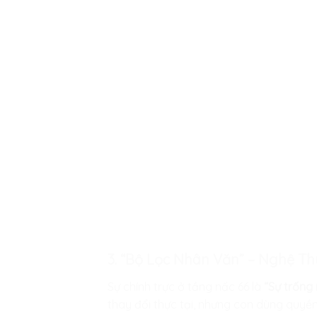
3. “Bộ Lọc Nhân Văn” – Nghệ T
Sự chính trực ở tầng nấc 66 là
“Sự trống 
thay đổi thực tại, nhưng con dùng quyề