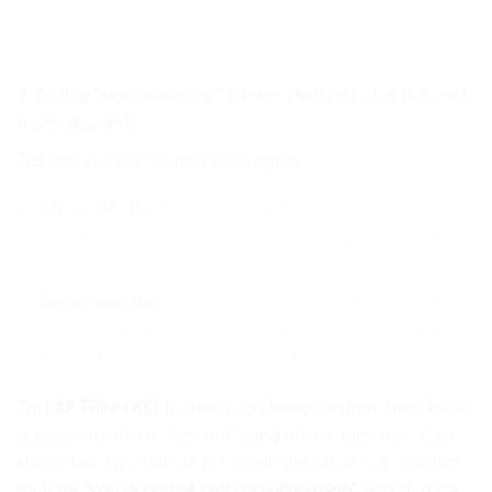
2. Tư duy “Người kiến tạo” (Maker Mindset) – Lợi thế cạnh
tranh duy nhất
Thế giới 2036 sẽ có hai nhóm người:
Nhóm Tiêu thụ:
Những người chỉ biết dùng AI để giải trí,
để làm việc thụ động, để đi theo những thuật toán có
sẵn.
Nhóm Kiến tạo:
Những người hiểu cách AI vận hành,
biết cách tùy biến nó để giải quyết các vấn đề phức
tạp và tạo ra những giá trị độc bản.
Tại
LẬP TRÌNH KID
, lộ trình của chúng tôi được thiết kế để
đưa con từ nhóm “Tiêu thụ” sang nhóm “Kiến tạo”. Con
không học lập trình để trở thành thợ code, con học lập
trình để
“xây dựng thế giới của riêng mình”
. Một đứa trẻ