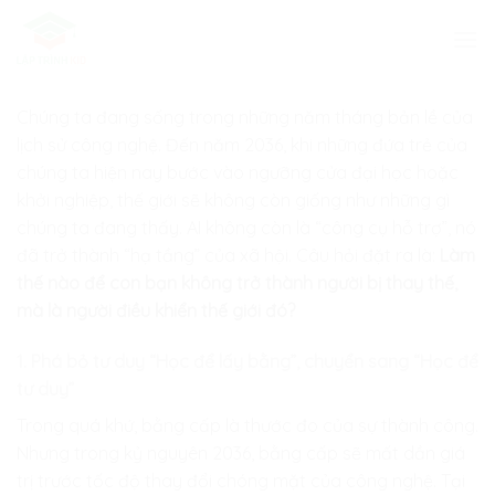
Skip
to
content
Chúng ta đang sống trong những năm tháng bản lề của
lịch sử công nghệ. Đến năm 2036, khi những đứa trẻ của
chúng ta hiện nay bước vào ngưỡng cửa đại học hoặc
khởi nghiệp, thế giới sẽ không còn giống như những gì
chúng ta đang thấy. AI không còn là “công cụ hỗ trợ”, nó
đã trở thành “hạ tầng” của xã hội. Câu hỏi đặt ra là:
Làm
thế nào để con bạn không trở thành người bị thay thế,
mà là người điều khiển thế giới đó?
1. Phá bỏ tư duy “Học để lấy bằng”, chuyển sang “Học để
tư duy”
Trong quá khứ, bằng cấp là thước đo của sự thành công.
Nhưng trong kỷ nguyên 2036, bằng cấp sẽ mất dần giá
trị trước tốc độ thay đổi chóng mặt của công nghệ. Tại