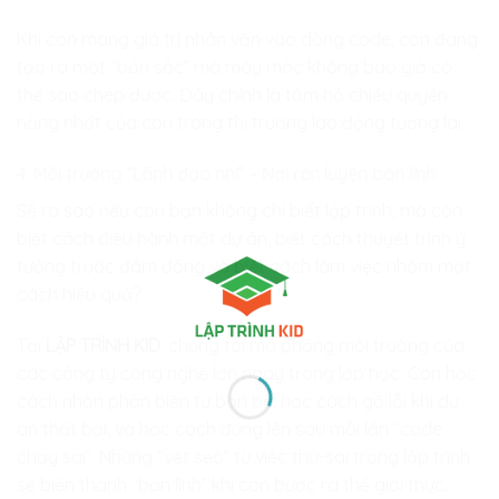
Khi con mang giá trị nhân văn vào dòng code, con đang
tạo ra một “bản sắc” mà máy móc không bao giờ có
thể sao chép được. Đây chính là tấm hộ chiếu quyền
năng nhất của con trong thị trường lao động tương lai.
4. Môi trường “Lãnh đạo nhí” – Nơi rèn luyện bản lĩnh
Sẽ ra sao nếu con bạn không chỉ biết lập trình, mà còn
biết cách điều hành một dự án, biết cách thuyết trình ý
tưởng trước đám đông và biết cách làm việc nhóm một
cách hiệu quả?
Tại
LẬP TRÌNH KID
, chúng tôi mô phỏng môi trường của
các công ty công nghệ lớn ngay trong lớp học. Con học
cách nhận phản biện từ bạn bè, học cách gỡ lỗi khi dự
án thất bại, và học cách đứng lên sau mỗi lần “code
chạy sai”. Những “vết sẹo” từ việc thử-sai trong lập trình
sẽ biến thành “bản lĩnh” khi con bước ra thế giới thực.