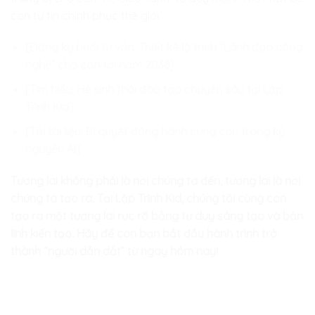
con tự tin chinh phục thế giới.
[Đăng ký buổi tư vấn: Thiết kế lộ trình “Lãnh đạo công
nghệ” cho con tới năm 2036]
[Tìm hiểu: Hệ sinh thái đào tạo chuyên sâu tại Lập
Trình Kid]
[Tải tài liệu: Bí quyết đồng hành cùng con trong kỷ
nguyên AI]
Tương lai không phải là nơi chúng ta đến, tương lai là nơi
chúng ta tạo ra. Tại Lập Trình Kid, chúng tôi cùng con
tạo ra một tương lai rực rỡ bằng tư duy sáng tạo và bản
lĩnh kiến tạo. Hãy để con bạn bắt đầu hành trình trở
thành “người dẫn dắt” từ ngay hôm nay!