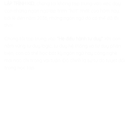
LẬP TRÌNH KID
, chúng tôi không tập trung vào việc dạy
con những ngôn ngữ lập trình “hot” nhất của hôm nay,
bởi lẽ đến năm 2036, những ngôn ngữ đó có thể đã lỗi
thời.
Chúng tôi tập trung vào
“Hệ điều hành tư duy”
. Khi con
nắm vững tư duy logic, tư duy hệ thống và tư duy phản
biện, con có thể học bất kỳ ngôn ngữ hay công nghệ
mới nào chỉ trong vài tuần. Đó chính là sự tự do tuyệt đối
trong học tập.