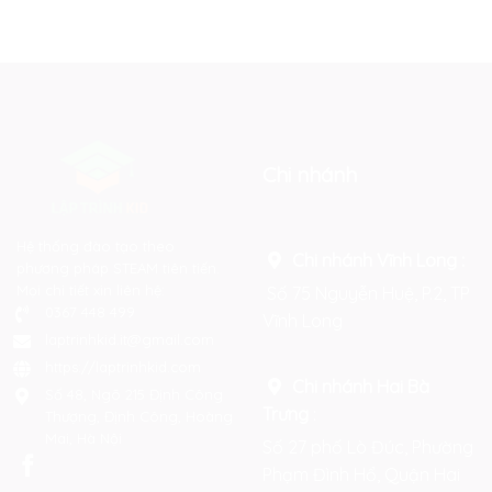
Chi nhánh
Hệ thống đào tạo theo
Chi nhánh Vĩnh Long :
phương pháp STEAM tiên tiến.
Mọi chi tiết xin liên hệ:
Số 75 Nguyễn Huệ, P.2, TP
0367 448 499
Vĩnh Long
laptrinhkid.it@gmail.com
https://laptrinhkid.com
Chi nhánh Hai Bà
Số 48, Ngõ 215 Định Công
Trưng
:
Thượng, Định Công, Hoàng
Mai, Hà Nội
Số 27 phố Lò Đúc, Phường
Phạm Đình Hổ, Quận Hai