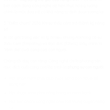
biết cách dùng công nghệ để hiện thực hóa ý tưởng
chính là một đứa trẻ có khả năng tự định đoạt tương lai.
3. “Điểm chạm” 2036: Khi sự thấu cảm trở thành kỹ năng
số
AI rất giỏi trong việc xử lý dữ liệu, nhưng AI không có sự
thấu cảm (Empathy) và đạo đức (Ethics). Đây chính là
“lãnh địa” cuối cùng của con người.
Chúng tôi dạy con rằng: Công nghệ chỉ là phương tiện,
mục đích cuối cùng của lập trình là
phụng sự con người
.
Một phần mềm phải giúp cuộc sống con người dễ
dàng hơn.
Một thuật toán phải công bằng và minh bạch.
Một sản phẩm công nghệ phải tôn trọng quyền riêng
tư.