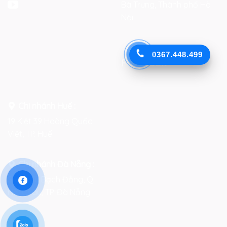
Bà Trưng, Thành phố Hà
Nội
0367.448.499
Facebook
Chi nhánh Huế :
19 Kiệt 39 Hoàng Quốc
Việt, TP. Huế
Chi nhánh Đà Nẵng :
Số 76-78 Bạch Đằng, Q.
Hải Châu, TP. Đà Nẵng