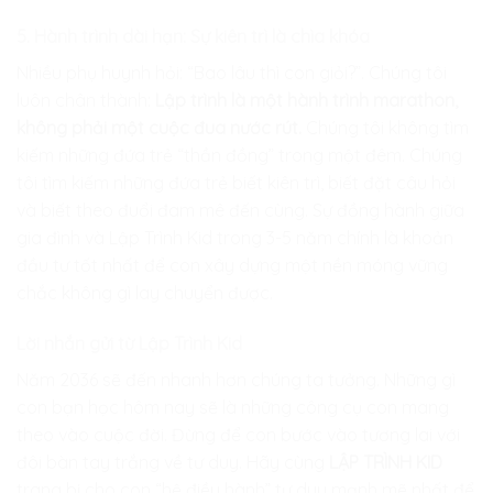
5. Hành trình dài hạn: Sự kiên trì là chìa khóa
Nhiều phụ huynh hỏi: “Bao lâu thì con giỏi?”. Chúng tôi
luôn chân thành:
Lập trình là một hành trình marathon,
không phải một cuộc đua nước rút.
Chúng tôi không tìm
kiếm những đứa trẻ “thần đồng” trong một đêm. Chúng
tôi tìm kiếm những đứa trẻ biết kiên trì, biết đặt câu hỏi
và biết theo đuổi đam mê đến cùng. Sự đồng hành giữa
gia đình và Lập Trình Kid trong 3-5 năm chính là khoản
đầu tư tốt nhất để con xây dựng một nền móng vững
chắc không gì lay chuyển được.
Lời nhắn gửi từ Lập Trình Kid
Năm 2036 sẽ đến nhanh hơn chúng ta tưởng. Những gì
con bạn học hôm nay sẽ là những công cụ con mang
theo vào cuộc đời. Đừng để con bước vào tương lai với
đôi bàn tay trắng về tư duy. Hãy cùng
LẬP TRÌNH KID
trang bị cho con “hệ điều hành” tư duy mạnh mẽ nhất để