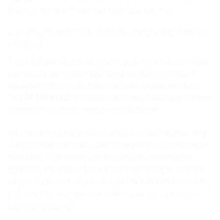
thậm chí là Nghệ thuật một cách sắc bén hơn.
2. Sự chuyển đổi từ “Tiêu dùng thụ động” sang “Kiến tạo
chủ động”
Trong thế giới số, có hai nhóm người: Nhóm bị các thuật
toán điều khiển (người tiêu dùng nội dung) và Nhóm
người hiểu cách thuật toán vận hành (người kiến tạo).
Tại
LẬP TRÌNH KID
, sứ mệnh của chúng tôi là đưa con bạn
từ nhóm “Tiêu dùng” sang nhóm “Kiến tạo”.
Khi con biết cách lập trình ra một trò chơi hay một ứng
dụng, con sẽ nhìn chiếc điện thoại với một đôi mắt hoàn
toàn khác. Con không còn bị cuốn vào những video
ngắn hay trò chơi vô bổ, bởi con hiểu “công thức” phía
sau nó. Sự tự do trong tư duy đó chính là tấm khiên vững
chắc nhất bảo vệ con trước những tác động tiêu cực
của không gian số.