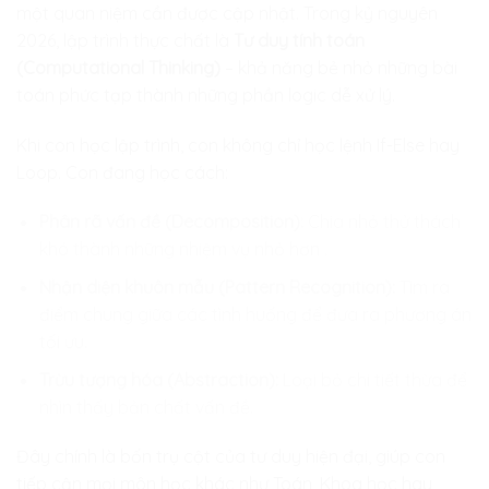
một quan niệm cần được cập nhật. Trong kỷ nguyên
2026, lập trình thực chất là
Tư duy tính toán
(Computational Thinking)
– khả năng bẻ nhỏ những bài
toán phức tạp thành những phần logic dễ xử lý.
Khi con học lập trình, con không chỉ học lệnh If-Else hay
Loop. Con đang học cách:
Phân rã vấn đề (Decomposition):
Chia nhỏ thử thách
khó thành những nhiệm vụ nhỏ hơn .
Nhận diện khuôn mẫu (Pattern Recognition):
Tìm ra
điểm chung giữa các tình huống để đưa ra phương án
tối ưu.
Trừu tượng hóa (Abstraction):
Loại bỏ chi tiết thừa để
nhìn thấy bản chất vấn đề.
Đây chính là bốn trụ cột của tư duy hiện đại, giúp con
tiếp cận mọi môn học khác như Toán, Khoa học hay