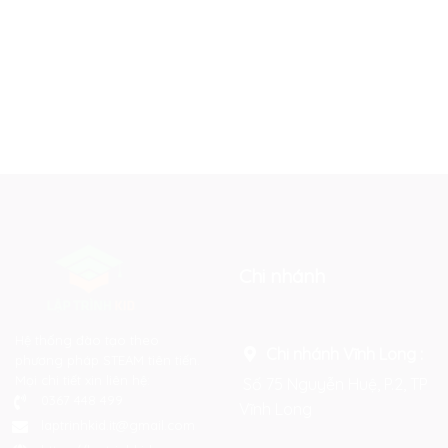
Chi nhánh
Hệ thống đào tạo theo
Chi nhánh Vĩnh Long :
phương pháp STEAM tiên tiến.
Mọi chi tiết xin liên hệ:
Số 75 Nguyễn Huệ, P.2, TP
0367 448 499
Vĩnh Long
laptrinhkid.it@gmail.com