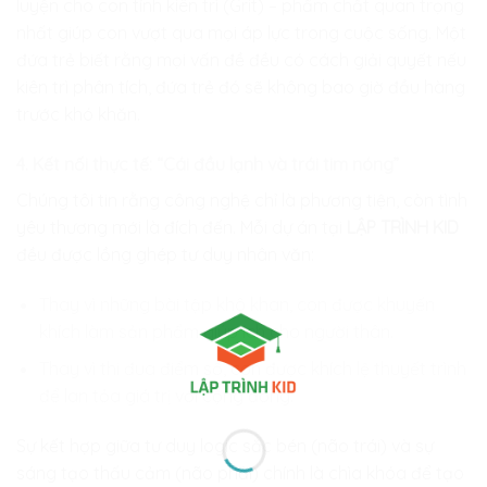
luyện cho con tính kiên trì (Grit) – phẩm chất quan trọng
nhất giúp con vượt qua mọi áp lực trong cuộc sống. Một
đứa trẻ biết rằng mọi vấn đề đều có cách giải quyết nếu
kiên trì phân tích, đứa trẻ đó sẽ không bao giờ đầu hàng
trước khó khăn.
4. Kết nối thực tế: “Cái đầu lạnh và trái tim nóng”
Chúng tôi tin rằng công nghệ chỉ là phương tiện, còn tình
yêu thương mới là đích đến. Mỗi dự án tại
LẬP TRÌNH KID
đều được lồng ghép tư duy nhân văn:
Thay vì những bài tập khô khan, con được khuyến
khích làm sản phẩm giúp ích cho người thân.
Thay vì thi đua điểm số, con được khích lệ thuyết trình
để lan tỏa giá trị với cộng đồng.
Sự kết hợp giữa tư duy logic sắc bén (não trái) và sự
sáng tạo thấu cảm (não phải) chính là chìa khóa để tạo