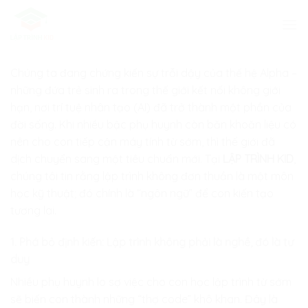
Skip
to
content
Chúng ta đang chứng kiến sự trỗi dậy của thế hệ Alpha –
những đứa trẻ sinh ra trong thế giới kết nối không giới
hạn, nơi trí tuệ nhân tạo (AI) đã trở thành một phần của
đời sống. Khi nhiều bậc phụ huynh còn băn khoăn liệu có
nên cho con tiếp cận máy tính từ sớm, thì thế giới đã
dịch chuyển sang một tiêu chuẩn mới. Tại
LẬP TRÌNH KID
,
chúng tôi tin rằng lập trình không đơn thuần là một môn
học kỹ thuật; đó chính là “ngôn ngữ” để con kiến tạo
tương lai.
1. Phá bỏ định kiến: Lập trình không phải là nghề, đó là tư
duy
Nhiều phụ huynh lo sợ việc cho con học lập trình từ sớm
sẽ biến con thành những “thợ code” khô khan. Đây là