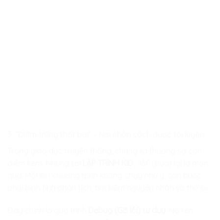
3. “Điểm trũng thất bại” – Nơi nhân cách được tôi luyện
Trong giáo dục truyền thống, chúng ta thường sợ con
điểm kém. Nhưng tại
LẬP TRÌNH KID
, “lỗi” (bug) lại là món
quà. Mỗi lần chương trình không chạy như ý, con buộc
phải bình tĩnh phân tích, tìm kiếm nguyên nhân và thử lại.
Đây chính là quá trình
Debug (Gỡ lỗi) tư duy
. Nó rèn