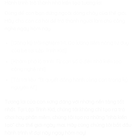
Hành trình trở thành nhà kiến tạo tương lai
Đừng để con bạn đứng ngoài dòng chảy của thế giới.
Hãy cho con cơ hội để trở thành người làm chủ công
nghệ ngay hôm nay.
[Đăng ký trải nghiệm 1-1: Đo lường tiềm năng tư duy
của bé tại Lập Trình Kid]
[Khám phá lộ trình: Từ con số 0 đến nhà kiến tạo
công nghệ nhí]
[Tải tài liệu: “Bí quyết đồng hành cùng con trong kỷ
nguyên AI”]
Tương lai của con xứng đáng với những nền tảng tốt
nhất. Tại Lập Trình Kid, chúng tôi không chỉ tạo ra trò
chơi hay phần mềm, chúng tôi tạo ra những “nhà kiến
tạo” cho thế giới ngày mai. Hãy cùng chúng tôi bắt đầu
hành trình vĩ đại này ngay hôm nay!