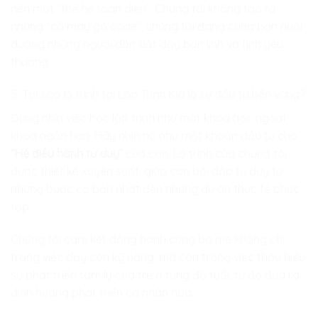
nên một “thế hệ toàn diện”. Chúng tôi không tạo ra
những “cỗ máy gõ code”, chúng tôi đang cùng bạn nuôi
dưỡng những người dẫn dắt đầy bản lĩnh và tình yêu
thương.
5. Tại sao lộ trình tại Lập Trình Kid là sự đầu tư bền vững?
Đừng nhìn việc học lập trình như một khóa học ngoại
khóa ngắn hạn. Hãy nhìn nó như một khoản đầu tư cho
“Hệ điều hành tư duy”
của con. Lộ trình của chúng tôi
được thiết kế xuyên suốt, giúp con bồi đắp tư duy từ
những bước cơ bản nhất đến những dự án thực tế phức
tạp.
Chúng tôi cam kết đồng hành cùng ba mẹ không chỉ
trong việc dạy con kỹ năng, mà còn trong việc thấu hiểu
sự phát triển tâm lý của trẻ ở từng độ tuổi, từ đó đưa ra
định hướng phát triển cá nhân hóa.