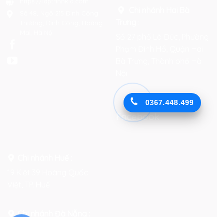
https://laptrinhkid.com
Chi nhánh Hai Bà
Số 48, Ngõ 215 Định Công
Trưng
:
Thượng, Định Công, Hoàng
Mai, Hà Nội
Số 27 phố Lò Đúc, Phường
Phạm Đình Hổ, Quận Hai
Bà Trưng, Thành phố Hà
Nội
0367.448.499
Facebook
Chi nhánh Huế :
19 Kiệt 39 Hoàng Quốc
Việt, TP. Huế
Chi nhánh Đà Nẵng :