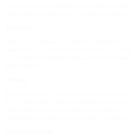
trình thú vị, từ cơ bản đến nâng cao. Tynker hỗ trợ nhiều
ngôn ngữ lập trình như Scratch, JavaScript và Python.
3. Code.org:
Code.org cung cấp một loạt các hoạt động lập trình
miễn phí dành cho trẻ em. Trên nền tảng này, trẻ có thể
học các kiến thức lập trình thông qua trò chơi và hoạt
động tương tác.
4. Blockly:
Blockly là một công cụ lập trình trực quan cho trẻ em.
Nó cho phép trẻ kéo và thả các khối lệnh để tạo ra các
chương trình. Blockly thường được tích hợp trong các
nền tảng học lập trình cho trẻ như Scratch và Tynker.
5. Swift Playgrounds: