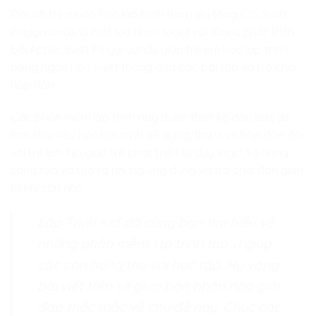
Đối với trẻ muốn học lập trình trên nền tảng iOS, Swift
Playgrounds là một lựa chọn tuyệt vời. Được phát triển
bởi Apple, Swift Playgrounds giúp trẻ em học lập trình
bằng ngôn ngữ Swift thông qua các bài tập và trò chơi
hấp dẫn.
Các phần mềm lập trình này được thiết kế đặc biệt để
làm cho việc học lập trình dễ dàng, thú vị và hấp dẫn đối
với trẻ em. Nó giúp trẻ phát triển tư duy logic, kỹ năng
sáng tạo và tạo ra những ứng dụng và trò chơi đơn giản
từ khi còn nhỏ.
Lập Trình Kid đã cùng bạn tìm hiểu về
những phần mềm lập trình thú vị giúp
các con hứng thú với học tập. Hy vọng
bài viết trên sẽ giúp bạn phần nào giải
đáp thắc mắc về chủ đề này. Chúc các