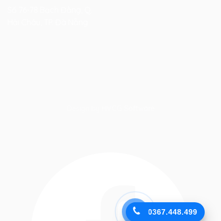
Số 76-78 Bạch Đằng, Q.
Hải Châu, TP. Đà Nẵng
Design by
HVCG Software
0367.448.499