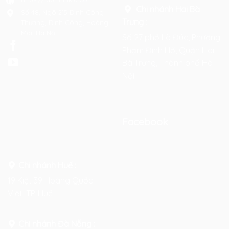
Chi nhánh Hai Bà
Số 48, Ngõ 215 Định Công
Trưng
:
Thượng, Định Công, Hoàng
Mai, Hà Nội
Số 27 phố Lò Đúc, Phường
Phạm Đình Hổ, Quận Hai
Bà Trưng, Thành phố Hà
Nội
Facebook
Chi nhánh Huế :
19 Kiệt 39 Hoàng Quốc
Việt, TP. Huế
Chi nhánh Đà Nẵng :