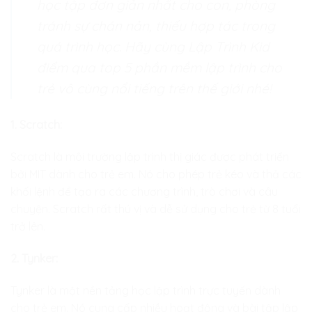
học tập đơn giản nhất cho con, phòng
tránh sự chán nản, thiếu hợp tác trong
quá trình học. Hãy cùng Lập Trình Kid
điểm qua top 5 phần mềm lập trình cho
trẻ vô cùng nổi tiếng trên thế giới nhé!
1. Scratch:
Scratch là môi trường lập trình thị giác được phát triển
bởi MIT dành cho trẻ em. Nó cho phép trẻ kéo và thả các
khối lệnh để tạo ra các chương trình, trò chơi và câu
chuyện. Scratch rất thú vị và dễ sử dụng cho trẻ từ 8 tuổi
trở lên.
2. Tynker:
T
ynker là một nền tảng học lập trình trực tuyến dành
cho trẻ em. Nó cung cấp nhiều hoạt động và bài tập lập