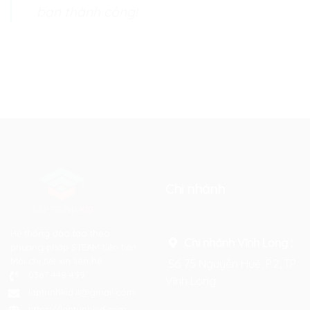
bạn thành công!
Chi nhánh
Hệ thống đào tạo theo
Chi nhánh Vĩnh Long :
phương pháp STEAM tiên tiến.
Mọi chi tiết xin liên hệ:
Số 75 Nguyễn Huệ, P.2, TP
0367 448 499
Vĩnh Long
laptrinhkid.it@gmail.com
https://laptrinhkid.com