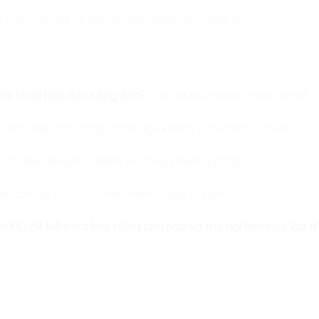
 trước, nhưng có thể giỏi dần trong quá trình học.
khi chưa biết đọc tiếng Anh?
Câu trả lời là hoàn toàn có thể.
 cách tiếp cận đúng, ngôn ngữ không còn là rào cản lớn.
 bắt đầu đúng thời điểm và đúng phương pháp.
ến con bỏ lỡ cơ hội phát triển tư duy từ sớm.
nh KID để kiểm tra khả năng phù hợp và trải nghiệm học lập t