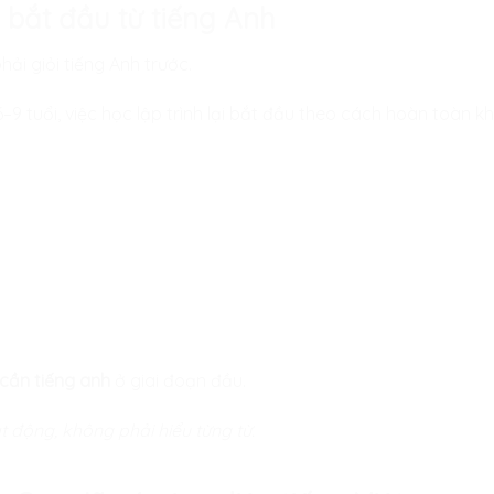
g bắt đầu từ tiếng Anh
ải giỏi tiếng Anh trước.
6–9 tuổi, việc học lập trình lại bắt đầu theo cách hoàn toàn k
 cần tiếng anh
ở giai đoạn đầu.
t động, không phải hiểu từng từ.