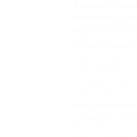
1. Lập trình khôn
Nhiều người nghĩ học code ph
Nhưng với trẻ nhỏ, đặc biệt 
Trẻ có thể học thông qua:
Hình ảnh trực quan
Kéo thả khối lệnh
Tư duy logic đơn giản
Quan sát và thử sai
Đây là lý do
lập trình không
Quan trọng là hiểu cách hoạ