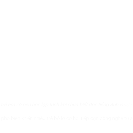
g
trẻ em có nên học lập trình khi chưa biết đọc tiếng Anh
vì sợ 
 phổ biến khiến nhiều trẻ bỏ lỡ cơ hội tiếp cận công nghệ từ 