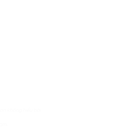
con không hiểu bài.
sớm.