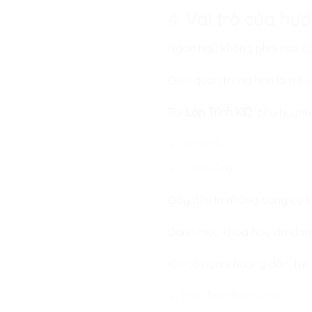
4. Vai trò của h
Ngôn ngữ không phải rào cả
Điều quan trọng hơn là trẻ
Tại
Lập Trình KID
, phụ huynh
Scratch
Code.Org
Đây đều là những công cụ th
Danh mục khóa học đa dạng 
Khi có người hướng dẫn, trẻ 
Hiểu bài nhanh hơn