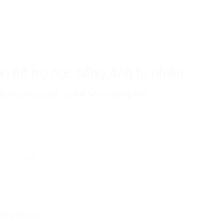
ó
òn hỗ trợ học tiếng Anh tự nhiên
 là việc học code có thể hỗ trợ tiếng Anh.
n
công nghệ
cảnh
ông áp lực.