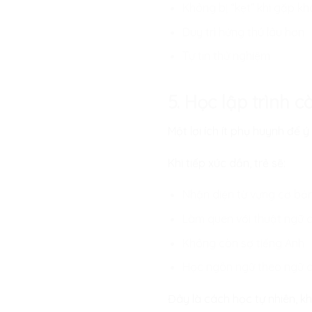
Không bị “kẹt” khi gặp kh
Duy trì hứng thú lâu hơn
Tự tin thử nghiệm
5. Học lập trình c
Một lợi ích ít phụ huynh để ý
Khi tiếp xúc dần, trẻ sẽ:
Nhận diện từ vựng cơ bả
Làm quen với thuật ngữ 
Không còn sợ tiếng Anh
Học ngôn ngữ theo ngữ 
Đây là cách học tự nhiên, kh