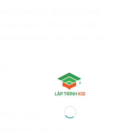
ẫn có thể bắt đầu học code
ên khi thấy trẻ nhỏ vẫn học được lập trình.
mầm non
không giống cách học của người lớn.
 xếp
 quả
 việc học sau này.
giỏi ngay, mà để quen dần.