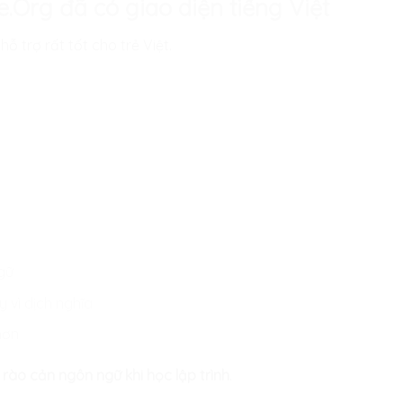
e.Org đã có giao diện tiếng Việt
ỗ trợ rất tốt cho trẻ Việt.
gữ
 vì dịch nghĩa
hơn
ể
rào cản ngôn ngữ khi học lập trình
.