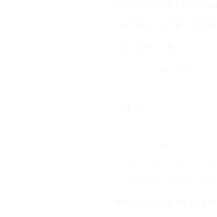
2. Scratch và Cod
Hiện nay, nhiều nền tảng đã h
Các công cụ như:
Scratch tiếng Việt
Code.org giao diện Việt
Giúp trẻ:
Dễ hiểu nội dung bài học
Không bị rào cản ngôn n
Tập trung vào tư duy thay
Học nhanh hơn và tự tin 
Điều này giúp giảm đáng k