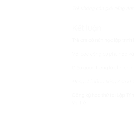
Trẻ không cần giỏi tiếng Anh
Kết luận
Trẻ em có nên học lập trình 
Với các công cụ phù hợp và
Điều quan trọng là cho con
Đừng để nỗi lo tiếng Anh khi
Đăng ký học thử tại Lập Trì
với trẻ.