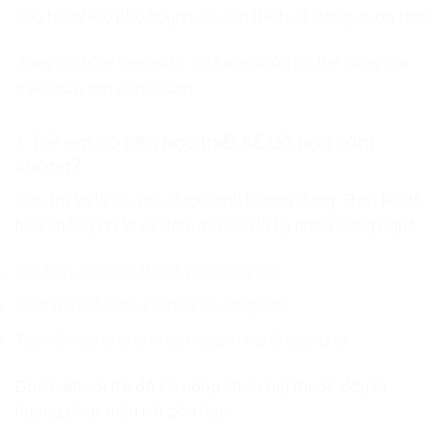
câu hỏi nhiều phụ huynh có con thích vẽ đang quan tâm.
Thay vì chỉ vẽ trên giấy, trẻ hoàn toàn có thể sáng tạo
trên máy tính từ rất sớm.
1. Trẻ em có nên học thiết kế đồ họa sớm
không?
Câu trả lời là có, nếu được định hướng đúng. Thiết kế đồ
họa không chỉ là vẽ đẹp, mà còn là kỹ năng công nghệ:
Kết hợp giữa mỹ thuật và tư duy số
Giúp trẻ thể hiện ý tưởng rõ ràng hơn
Tạo nền tảng cho nhiều ngành nghề tương lai
Đặc biệt, với trẻ đã có năng khiếu mỹ thuật, đây là
hướng phát triển rất phù hợp.