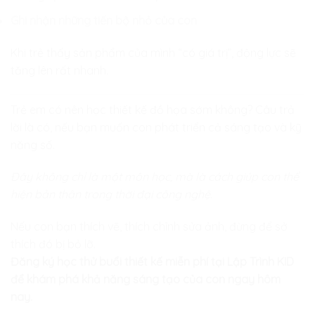
Ghi nhận những tiến bộ nhỏ của con
Khi trẻ thấy sản phẩm của mình “có giá trị”, động lực sẽ
tăng lên rất nhanh.
Trẻ em có nên học thiết kế đồ họa sớm không? Câu trả
lời là có, nếu bạn muốn con phát triển cả sáng tạo và kỹ
năng số.
Đây không chỉ là một môn học, mà là cách giúp con thể
hiện bản thân trong thời đại công nghệ.
Nếu con bạn thích vẽ, thích chỉnh sửa ảnh, đừng để sở
thích đó bị bỏ lỡ.
Đăng ký học thử buổi thiết kế miễn phí tại Lập Trình KID
để khám phá khả năng sáng tạo của con ngay hôm
nay.