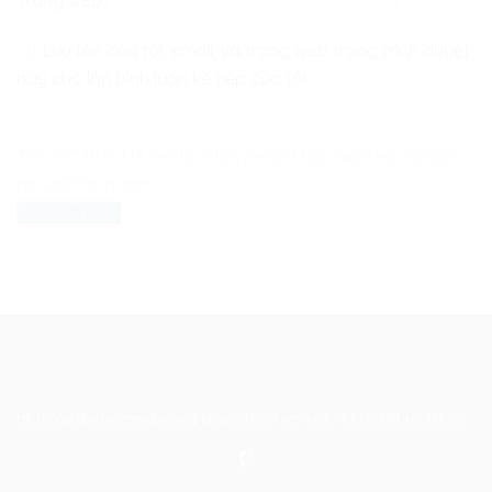
Trang web
Lưu tên của tôi, email, và trang web trong trình duyệt
này cho lần bình luận kế tiếp của tôi.
The reCAPTCHA verification period has expired. Please
reload the page.
Hệ thống đào tạo theo phương pháp STEAM tiên tiến. Mọi chi tiết xin liên hệ: