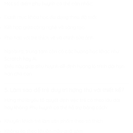
Một số điểm phụ huynh có thể cân nhắc:
Danh mục khóa học đa dạng theo độ tuổi
Kết hợp giữa công nghệ và sáng tạo
Phù hợp với trẻ thích vẽ và chỉnh sửa ảnh
Ngoài ra, trung tâm còn có các hướng học khác như
Scratch hay AI.
Điều này giúp phụ huynh dễ định hướng lộ trình dài hạn
hơn cho con.
5. Làm sao để trẻ duy trì hứng thú với thiết kế?
Hứng thú là yếu tố quyết định việc trẻ có theo lâu dài
hay không. Phụ huynh có thể hỗ trợ bằng cách:
Khuyến khích trẻ làm sản phẩm theo sở thích
Không ép theo khuôn mẫu quá sớm