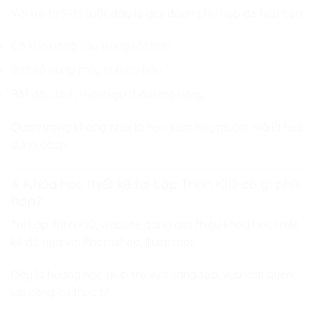
Với trẻ từ 9–15 tuổi, đây là giai đoạn phù hợp để tiếp cận:
Có khả năng tập trung tốt hơn
Biết sử dụng máy tính cơ bản
Bắt đầu hình thành gu thẩm mỹ riêng
Quan trọng không phải là học sớm hay muộn, mà là học
đúng cách.
4. Khóa học thiết kế tại Lập Trình KID có gì phù
hợp?
Tại Lập Trình KID, website đang giới thiệu khóa học thiết
kế đồ họa với Photoshop, Illustrator.
Đây là hướng học giúp trẻ vừa sáng tạo, vừa làm quen
với công cụ thực tế.