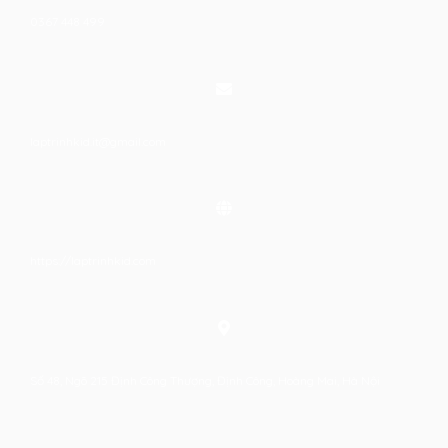
0367 448 499
laptrinhkid.it@gmail.com
https://laptrinhkid.com
Số 48, Ngõ 215 Định Công Thượng, Định Công, Hoàng Mai, Hà Nội