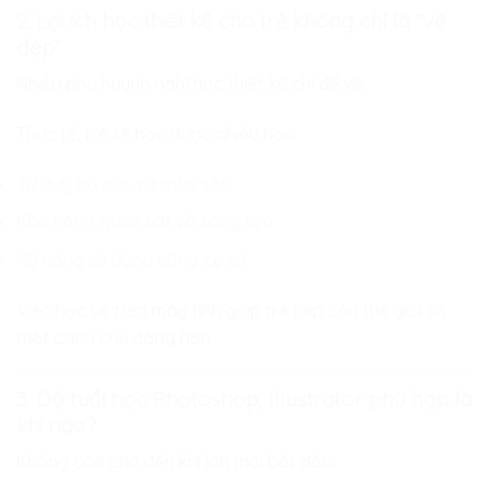
2. Lợi ích học thiết kế cho trẻ không chỉ là “vẽ
đẹp”
Nhiều phụ huynh nghĩ học thiết kế chỉ để vẽ.
Thực tế, trẻ sẽ học được nhiều hơn:
Tư duy bố cục và màu sắc
Khả năng quan sát và sáng tạo
Kỹ năng sử dụng công cụ số
Việc học vẽ trên máy tính giúp trẻ tiếp cận thế giới số
một cách chủ động hơn.
3. Độ tuổi học Photoshop, Illustrator phù hợp là
khi nào?
Không cần chờ đến khi lớn mới bắt đầu.