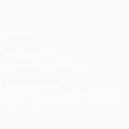
Chi nhánh
Chi nhánh Vĩnh Long :
Số 75 Nguyễn Huệ, P.2, TP Vĩnh Long
Chi nhánh Hai Bà Trưng
:
Số 27 phố Lò Đúc, Phường Phạm Đình Hổ, Quận Hai Bà
Trưng, Thành phố Hà Nội