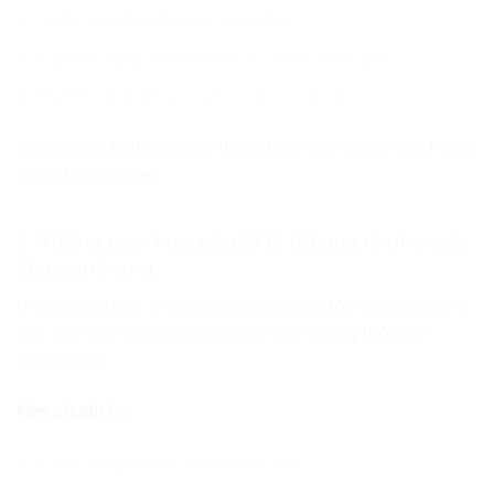
Trình duyệt web được cập nhật
Cài đặt sẵn phần mềm học online nếu cần
Kiểm tra camera và micro trước giờ học
Việc chuẩn bị trước giúp tránh tình huống con mất hứng
ngay từ buổi đầu.
3. Không gian học: yếu tố bị bỏ qua nhưng cực
kỳ quan trọng
Không gian học ảnh hưởng lớn đến sự tập trung của trẻ.
Một góc học phù hợp giúp con vào “trạng thái học”
nhanh hơn.
Nên chuẩn bị:
Góc học yên tĩnh, ít bị làm phiền