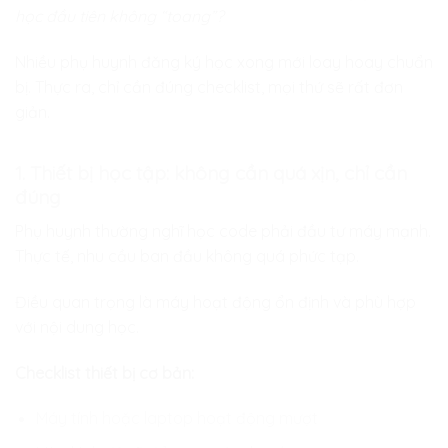
học đầu tiên không “toang”?
Nhiều phụ huynh đăng ký học xong mới loay hoay chuẩn
bị. Thực ra, chỉ cần đúng checklist, mọi thứ sẽ rất đơn
giản.
1. Thiết bị học tập: không cần quá xịn, chỉ cần
đúng
Phụ huynh thường nghĩ học code phải đầu tư máy mạnh.
Thực tế, nhu cầu ban đầu không quá phức tạp.
Điều quan trọng là máy hoạt động ổn định và phù hợp
với nội dung học.
Checklist thiết bị cơ bản:
Máy tính hoặc laptop hoạt động mượt