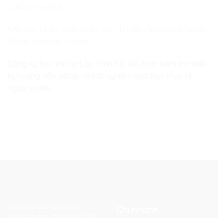
vì thiếu chuẩn bị.
Nếu bạn muốn chắc chắn mọi thứ đã sẵn sàng, hãy bắt
đầu từ checklist chuẩn.
Đăng ký học thử tại Lập Trình KID để được kiểm tra thiết
bị, hướng dẫn setup và trải nghiệm buổi học thực tế
ngay từ đầu.
Hệ thống đào tạo theo
Chi nhánh
phương pháp STEAM tiên tiến.