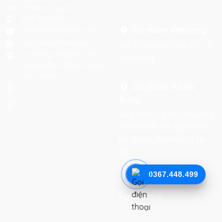
Mọi chi tiết xin liên hệ:
0367 448 499
Chi nhánh Vĩnh Long :
laptrinhkid.it@gmail.com
https://laptrinhkid.com
Số 75 Nguyễn Huệ, P.2, TP
Số 48, Ngõ 215 Định Công
Vĩnh Long
Thượng, Định Công, Hoàng
Mai, Hà Nội
Chi nhánh Hai Bà
Trưng
:
Số 27 phố Lò Đúc, Phường
Phạm Đình Hổ, Quận Hai
Bà Trưng, Thành phố Hà
Nội
0367.448.499
Facebook