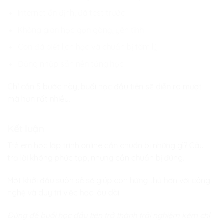
Internet ổn định, đã test trước
Không gian học gọn gàng, yên tĩnh
Con đã biết lịch học và chuẩn bị tâm lý
Đăng nhập sẵn nền tảng học
Chỉ cần 5 bước này, buổi học đầu tiên sẽ diễn ra mượt
mà hơn rất nhiều.
Kết luận
Trẻ em học lập trình online cần chuẩn bị những gì? Câu
trả lời không phức tạp, nhưng cần chuẩn bị đúng.
Một khởi đầu suôn sẻ sẽ giúp con hứng thú hơn với công
nghệ và duy trì việc học lâu dài.
Đừng để buổi học đầu tiên trở thành trải nghiệm kém chỉ