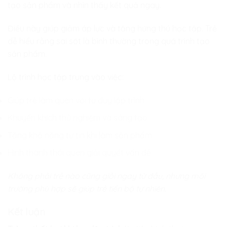
tạo sản phẩm và nhìn thấy kết quả ngay.
Điều này giúp giảm áp lực và tăng hứng thú học tập. Trẻ
dễ hiểu rằng sai sót là bình thường trong quá trình tạo
sản phẩm.
Lộ trình học tập trung vào việc:
Giúp trẻ làm quen với tư duy lập trình
Khuyến khích thử nghiệm và sáng tạo
Tăng khả năng tự tin khi làm sản phẩm
Hình thành thói quen giải quyết vấn đề
Không phải trẻ nào cũng giỏi ngay từ đầu, nhưng môi
trường phù hợp sẽ giúp trẻ tiến bộ tự nhiên.
Kết luận