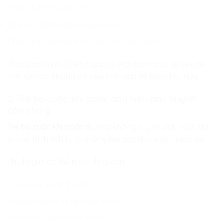
Chưa quen với việc thử sai
Thiếu sự động viên từ người lớn
Chưa hiểu bản chất của lỗi trong lập trình
Trong lập trình, lỗi không phải thất bại mà là dữ liệu để
học tốt hơn.
Nhưng trẻ cần thời gian để hiểu điều này.
2. Trẻ bỏ cuộc khi code: dấu hiệu phụ huynh
cần chú ý
Trẻ bỏ cuộc khi code
thường không xảy ra đột ngột. Nó
là quá trình tích tụ từ những lần gặp khó khăn trước đó.
Phụ huynh có thể nhận thấy con:
Dừng lại khi gặp bài khó
Không muốn thử lại sau khi sai
Tránh làm bài tập lập trình