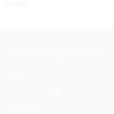
Hệ thống đào tạo theo phương pháp STEAM tiên tiến. Mọi chi tiết xin liên hệ:
0367 448 499
laptrinhkid.it@gmail.com