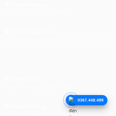
Chi nhánh Vĩnh Long :
Số 75 Nguyễn Huệ, P.2, TP Vĩnh Long
Chi nhánh Hai Bà Trưng
:
Số 27 phố Lò Đúc, Phường Phạm Đình Hổ, Quận Hai Bà
Trưng, Thành phố Hà Nội
Chi nhánh Huế :
19 Kiệt 39 Hoàng Quốc Việt, TP. Huế
0367.448.499
Chi nhánh Đà Nẵng :
Số 76-78 Bạch Đằng, Q. Hải Châu, TP. Đà Nẵng