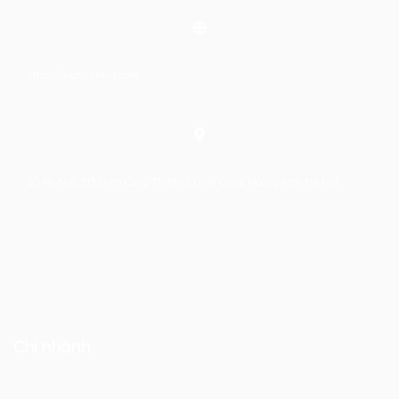
https://laptrinhkid.com
Số 48, Ngõ 215 Định Công Thượng, Định Công, Hoàng Mai, Hà Nội
Chi nhánh