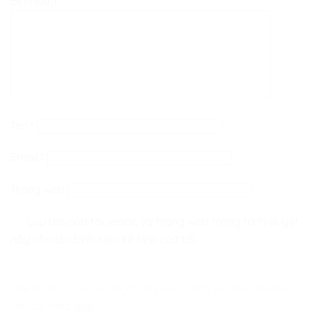
Bình luận
*
Tên
*
Email
*
Trang web
Lưu tên của tôi, email, và trang web trong trình duyệt
này cho lần bình luận kế tiếp của tôi.
The reCAPTCHA verification period has expired. Please
reload the page.