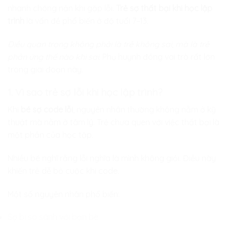
nhanh chóng nản khi gặp lỗi.
Trẻ sợ thất bại khi học lập
trình
là vấn đề phổ biến ở độ tuổi 7–13.
Điều quan trọng không phải là trẻ không sai, mà là trẻ
phản ứng thế nào khi sai.
Phụ huynh đóng vai trò rất lớn
trong giai đoạn này.
1. Vì sao trẻ sợ lỗi khi học lập trình?
Khi
bé sợ code lỗi
, nguyên nhân thường không nằm ở kỹ
thuật mà nằm ở tâm lý. Trẻ chưa quen với việc thất bại là
một phần của học tập.
Nhiều bé nghĩ rằng lỗi nghĩa là mình không giỏi. Điều này
khiến trẻ dễ bỏ cuộc khi code.
Một số nguyên nhân phổ biến:
Sợ bị so sánh với bạn bè