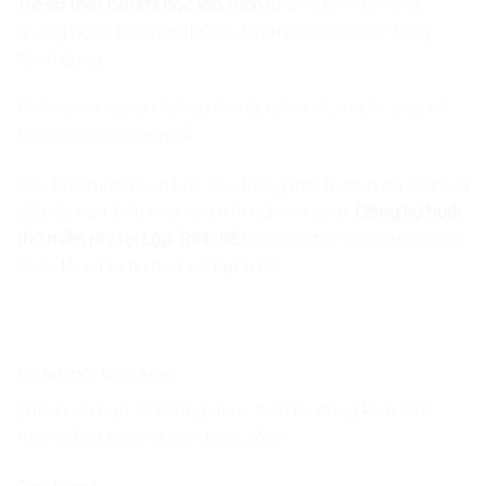
Trẻ sợ thất bại khi học lập trình
là điều bình thường,
nhưng hoàn toàn có thể cải thiện nếu có cách đồng
hành đúng.
Điều quan trọng không phải là tránh lỗi, mà là giúp trẻ
học cách bước qua lỗi.
Nếu bạn muốn con bắt đầu trong môi trường an toàn và
dễ tiếp cận, hãy cho con trải nghiệm sớm.
Đăng ký buổi
thử miễn phí tại Lập Trình KID
để giúp trẻ vượt qua nỗi sợ
code lỗi và tự tin hơn với lập trình.
Để lại một bình luận
Email của bạn sẽ không được hiển thị công khai.
Các
trường bắt buộc được đánh dấu
*