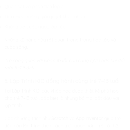
Quan sát và phân tích logic
Tìm nhiều hướng giải quyết khác nhau
Không bỏ cuộc ngay lập tức
Những kỹ năng này rất quan trọng trong học tập và
cuộc sống.
Trẻ càng quen với việc sửa lỗi, con càng tự tin hơn khi đối
mặt thử thách.
5. Lập Trình KID đồng hành cùng trẻ 7–13 tuổi
Tại
Lập Trình KID
, các khóa học được thiết kế phù hợp
cho trẻ 7–13 tuổi, đặc biệt là những bé mới bắt đầu với
lập trình.
Các chương trình như
Scratch
và
App Inventor
giúp trẻ
tiếp cận lập trình theo cách trực quan hơn. Trẻ có thể