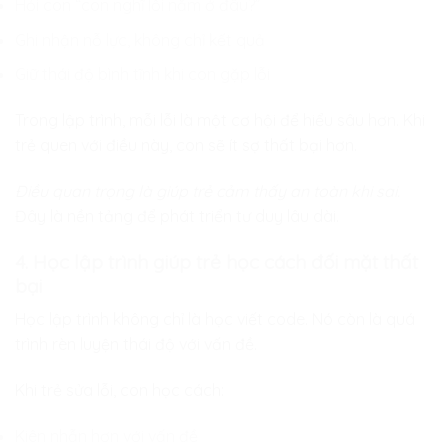
Hỏi con “con nghĩ lỗi nằm ở đâu?”
Ghi nhận nỗ lực, không chỉ kết quả
Giữ thái độ bình tĩnh khi con gặp lỗi
Trong lập trình, mỗi lỗi là một cơ hội để hiểu sâu hơn. Khi
trẻ quen với điều này, con sẽ ít sợ thất bại hơn.
Điều quan trọng là giúp trẻ cảm thấy an toàn khi sai.
Đây là nền tảng để phát triển tư duy lâu dài.
4. Học lập trình giúp trẻ học cách đối mặt thất
bại
Học lập trình không chỉ là học viết code. Nó còn là quá
trình rèn luyện thái độ với vấn đề.
Khi trẻ sửa lỗi, con học cách:
Kiên nhẫn hơn với vấn đề