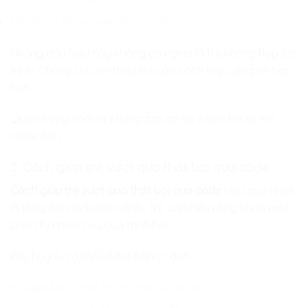
Mất hứng thú với việc học code
Những dấu hiệu này không có nghĩa là trẻ không hợp lập
trình. Chúng chỉ cho thấy trẻ cần cách tiếp cận phù hợp
hơn.
Quan trọng nhất là không tạo áp lực khiến trẻ sợ sai
nhiều hơn.
3. Cách giúp trẻ vượt qua thất bại qua code
Cách giúp trẻ vượt qua thất bại qua code
hiệu quả nhất
là thay đổi cách nhìn về lỗi. Trẻ cần hiểu rằng sai là một
phần tự nhiên của quá trình học.
Phụ huynh có thể hỗ trợ bằng cách:
Khuyến khích con thử lại thay vì làm hộ