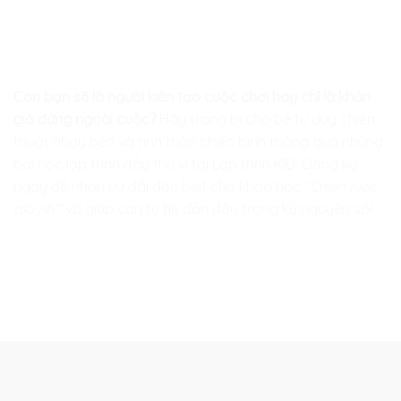
Con bạn sẽ là người kiến tạo cuộc chơi hay chỉ là khán
giả đứng ngoài cuộc?
Hãy trang bị cho bé tư duy chiến
thuật nhạy bén và tinh thần chiến binh thông qua những
bài học lập trình đầy thú vị tại
Lập trình KID
. Đăng ký
ngay để nhận ưu đãi đặc biệt cho khóa học
“Chiến lược
gia nhí”
và giúp con tự tin dẫn đầu trong kỷ nguyên số!