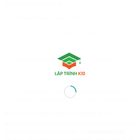
duy nhất cho mọi vấn đề.
Xây dựng phương án dự phòng:
Nếu phương án A
không chạy, trẻ cần nhanh chóng phân tích và
chuyển sang phương án B. Đây chính là kỹ năng quản
trị diễn biến (Scenario Management) mà chúng tôi
chú trọng đào tạo.
Làm chủ sự thay đổi:
Khả năng thích nghi linh hoạt
giúp trẻ luôn giữ được thế chủ động, dù là trong các
kỳ thi học thuật đầy thử thách hay khi đối mặt với
những thay đổi chóng mặt của công nghệ vào năm
2026.
Trẻ không sợ hãi trước cái mới, mà coi đó là
chất liệu để xoay chuyển chiến thuật và giành lợi thế.
4. Tầm nhìn chiến lược cho tương lai số
Một huấn luyện viên giỏi không chỉ nhìn vào trận đấu hiện
tại mà còn nhìn vào cả mùa giải. Tại
Laptrinhkid.com
,
chúng tôi định hướng cho trẻ tầm nhìn xa hơn một dự án