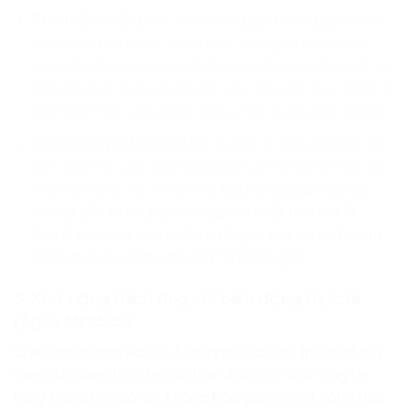
Tinh thần chiến binh:
Trẻ em tại
Laptrinhkid.com
được
rèn luyện tinh thần “chiến đấu” đến giây phút cuối
cùng. Dù dự án có gặp lỗi hóc búa hay đòi hỏi sự tỉ mỉ
kéo dài qua nhiều phiên làm việc, trẻ vẫn được khích lệ
để hoàn thiện sản phẩm thay vì bỏ cuộc giữa chừng.
Chìa khóa vượt qua áp lực:
Sự bền bỉ này chính là “vũ
khí” giúp trẻ vượt qua những áp lực trong học tập và
các mối quan hệ xã hội.
Trẻ hiểu rằng thành công
không đến từ những cú nhảy vọt nhất thời mà là
thành quả của quá trình rèn luyện, sửa sai và kiên trì
bám đuổi mục tiêu đến tận “phút bù giờ”.
3. Khả năng thích ứng với biến động thực tế
(Agile Mindset)
Chiến thuật trên sân cỏ luôn phải thay đổi linh hoạt tùy
theo diễn biến thực tế của trận đấu. Lập trình dạy trẻ
rằng trong thế giới số, không bao giờ có một công thức