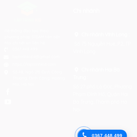
Chi nhánh
Hệ thống đào tạo theo
Chi nhánh Vĩnh Long :
phương pháp STEAM tiên tiến.
Mọi chi tiết xin liên hệ:
Số 75 Nguyễn Huệ, P.2, TP
0367 448 499
Vĩnh Long
laptrinhkid.it@gmail.com
https://laptrinhkid.com
Chi nhánh Hai Bà
Số 48, Ngõ 215 Định Công
Trưng
:
Thượng, Định Công, Hoàng
Mai, Hà Nội
Số 27 phố Lò Đúc, Phường
Phạm Đình Hổ, Quận Hai
Bà Trưng, Thành phố Hà
Nội
0367.448.499