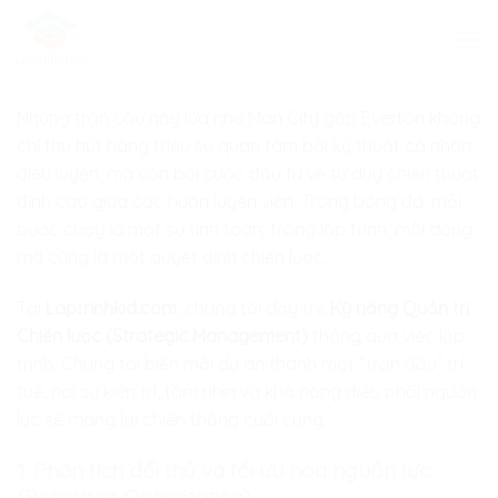
Skip
to
content
Những trận cầu nảy lửa như Man City gặp Everton không
chỉ thu hút hàng triệu sự quan tâm bởi kỹ thuật cá nhân
điêu luyện, mà còn bởi cuộc đấu trí về tư duy chiến thuật
đỉnh cao giữa các huấn luyện viên. Trong bóng đá, mỗi
bước chạy là một sự tính toán; trong lập trình, mỗi dòng
mã cũng là một quyết định chiến lược.
Tại
Laptrinhkid.com
, chúng tôi dạy trẻ
Kỹ năng Quản trị
Chiến lược (Strategic Management)
thông qua việc lập
trình. Chúng tôi biến mỗi dự án thành một “trận đấu” trí
tuệ, nơi sự kiên trì, tầm nhìn và khả năng điều phối nguồn
lực sẽ mang lại chiến thắng cuối cùng.
1. Phân tích đối thủ và tối ưu hóa nguồn lực
(Resource Optimization)