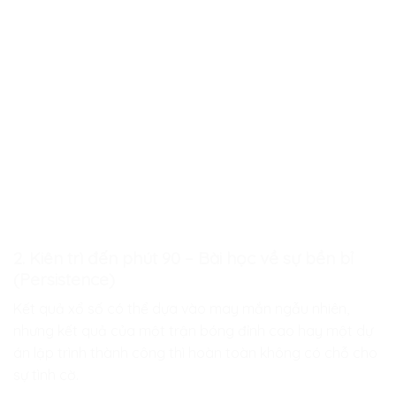
2. Kiên trì đến phút 90 – Bài học về sự bền bỉ
(Persistence)
Kết quả xổ số có thể dựa vào may mắn ngẫu nhiên,
nhưng kết quả của một trận bóng đỉnh cao hay một dự
án lập trình thành công thì hoàn toàn không có chỗ cho
sự tình cờ.