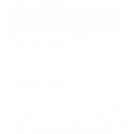
Trong trận đấu giữa MC vs Everton, mỗi đường chuyền
đều có mục đích và mỗi vị trí trên sân đều có nhiệm vụ
riêng. Lập trình cũng vận hành theo nguyên lý tương tự:
hiệu quả cao nhất đến từ sự tinh gọn và chính xác.
Xác định “đối thủ” kỹ thuật:
Trẻ học cách phân tích
các bài toán lập trình, nhận diện các “đối thủ” thực sự
là những lỗi hệ thống (bugs) hay những rào cản về
thuật toán. Thay vì loay hoay vô định, trẻ được dạy
cách nhìn tổng quan để tìm ra điểm yếu của vấn đề.
Phân bổ năng lượng trí não:
Thông qua các dự án
nhóm (thường là nhóm 7 người), trẻ học cách phân
chia khối lượng công việc, quản lý thời gian và năng
lượng sao cho hiệu quả nhất.
Mục tiêu là đảm bảo
ứng dụng vận hành mượt mà như một cỗ máy tấn
công hoàn hảo, nơi mà mọi “nguồn lực” từ trí tuệ đến
công cụ đều được sử dụng đúng lúc, đúng chỗ.