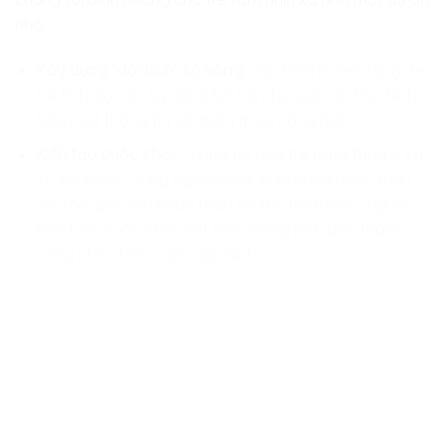
nhỏ.
Xây dựng “đội hình” kỹ năng:
Lập trình là nền tảng để
trẻ tích lũy các kỹ năng bổ trợ như quản trị tài chính,
bảo mật thông tin và quản trị sự cống hiến.
Kiến tạo cuộc chơi:
Chúng tôi dạy trẻ rằng thay vì chỉ
là “khán giả” đứng ngoài cuộc nhìn công nghệ thay
đổi thế giới, con hoàn toàn có thể trở thành “người
kiến tạo” cuộc chơi, viết nên những kịch bản thành
công cho chính cuộc đời mình.