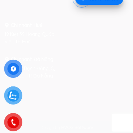
Facebook
Chi nhánh Huế :
19 Kiệt 39 Hoàng Quốc
Việt, TP. Huế
Chi nhánh Đà Nẵng :
Số 76-78 Bạch Đằng, Q.
Hải Châu, TP. Đà Nẵng
Design by
HVCG Software