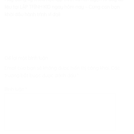
liệu tại LẬP TRÌNH KID ngay hôm nay – Cùng con bạn
khởi đầu hành trình vĩ đại!
Để lại một bình luận
Email của bạn sẽ không được hiển thị công khai.
Các
trường bắt buộc được đánh dấu
*
Bình luận
*