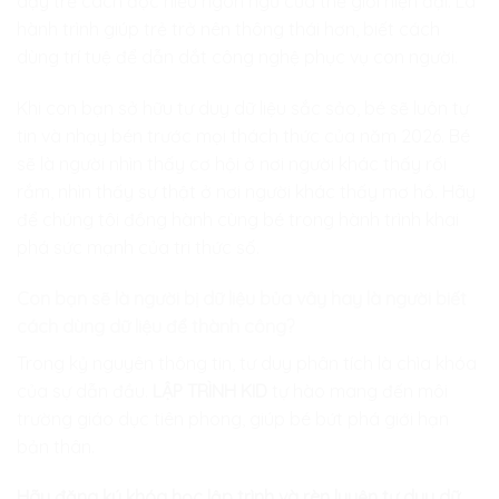
dạy trẻ cách đọc hiểu ngôn ngữ của thế giới hiện đại. Là
hành trình giúp trẻ trở nên thông thái hơn, biết cách
dùng trí tuệ để dẫn dắt công nghệ phục vụ con người.
Khi con bạn sở hữu tư duy dữ liệu sắc sảo, bé sẽ luôn tự
tin và nhạy bén trước mọi thách thức của năm 2026. Bé
sẽ là người nhìn thấy cơ hội ở nơi người khác thấy rối
rắm, nhìn thấy sự thật ở nơi người khác thấy mơ hồ. Hãy
để chúng tôi đồng hành cùng bé trong hành trình khai
phá sức mạnh của tri thức số.
Con bạn sẽ là người bị dữ liệu bủa vây hay là người biết
cách dùng dữ liệu để thành công?
Trong kỷ nguyên thông tin, tư duy phân tích là chìa khóa
của sự dẫn đầu.
LẬP TRÌNH KID
tự hào mang đến môi
trường giáo dục tiên phong, giúp bé bứt phá giới hạn
bản thân.
Hãy đăng ký khóa học lập trình và rèn luyện tư duy dữ