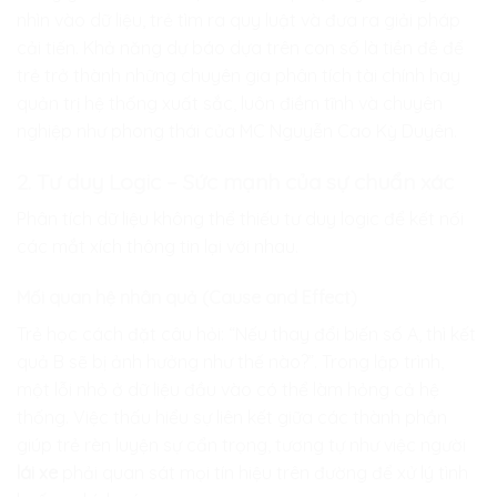
nhìn vào dữ liệu, trẻ tìm ra quy luật và đưa ra giải pháp
cải tiến. Khả năng dự báo dựa trên con số là tiền đề để
trẻ trở thành những chuyên gia phân tích tài chính hay
quản trị hệ thống xuất sắc, luôn điềm tĩnh và chuyên
nghiệp như phong thái của MC Nguyễn Cao Kỳ Duyên.
2. Tư duy Logic – Sức mạnh của sự chuẩn xác
Phân tích dữ liệu không thể thiếu tư duy logic để kết nối
các mắt xích thông tin lại với nhau.
Mối quan hệ nhân quả (Cause and Effect)
Trẻ học cách đặt câu hỏi: “Nếu thay đổi biến số A, thì kết
quả B sẽ bị ảnh hưởng như thế nào?”. Trong lập trình,
một lỗi nhỏ ở dữ liệu đầu vào có thể làm hỏng cả hệ
thống. Việc thấu hiểu sự liên kết giữa các thành phần
giúp trẻ rèn luyện sự cẩn trọng, tương tự như việc người
lái xe
phải quan sát mọi tín hiệu trên đường để xử lý tình