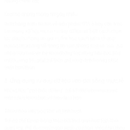
huống chính xác.
Loại bỏ những thông tin gây nhiễu
Giữa hàng triệu tin tức về siêu phẩm GTA 6 hay các trào
lưu mạng xã hội, trẻ có tư duy dữ liệu sẽ biết cách chọn
lọc đâu là thông tin giá trị. Trẻ học cách kiểm chứng
nguồn tin, không dễ dàng tin vào những con số “ảo”. Kỹ
năng này bảo vệ trẻ khỏi những tác động tiêu cực của
môi trường số, giúp trẻ luôn giữ vững định hướng phát
triển bản thân.
3. Ứng dụng tư duy dữ liệu vào đời sống thực tế
Khi sở hữu “con mắt dữ liệu”, trẻ sẽ nhìn nhận mọi việc
một cách khoa học và hiệu quả hơn.
Tối ưu hóa việc học tập và sinh hoạt
Trẻ có thể tự lập bảng theo dõi thời gian học tập, thói
quen tập thể dục hay ngân sách cá nhân. Việc nhìn thấy