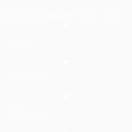
Hệ thống đào tạo theo phương pháp STEAM tiên tiến. Mọi chi tiết xin liên hệ:
0367 448 499
laptrinhkid.it@gmail.com
https://laptrinhkid.com