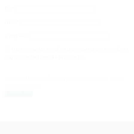
Tên
*
Email
*
Trang web
Lưu tên của tôi, email, và trang web trong trình duyệt
này cho lần bình luận kế tiếp của tôi.
The reCAPTCHA verification period has expired. Please
reload the page.