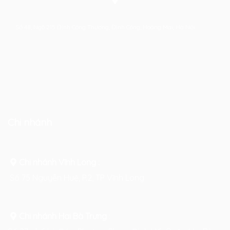
Số 48, Ngõ 215 Định Công Thượng, Định Công, Hoàng Mai, Hà Nội
Chi nhánh
Chi nhánh Vĩnh Long :
Số 75 Nguyễn Huệ, P.2, TP Vĩnh Long
Chi nhánh Hai Bà Trưng
: