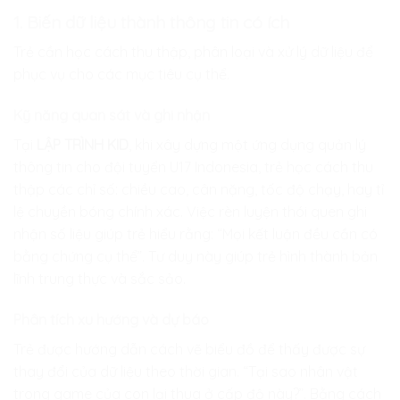
1. Biến dữ liệu thành thông tin có ích
Trẻ cần học cách thu thập, phân loại và xử lý dữ liệu để
phục vụ cho các mục tiêu cụ thể.
Kỹ năng quan sát và ghi nhận
Tại
LẬP TRÌNH KID
, khi xây dựng một ứng dụng quản lý
thông tin cho đội tuyển U17 Indonesia, trẻ học cách thu
thập các chỉ số: chiều cao, cân nặng, tốc độ chạy, hay tỉ
lệ chuyền bóng chính xác. Việc rèn luyện thói quen ghi
nhận số liệu giúp trẻ hiểu rằng: “Mọi kết luận đều cần có
bằng chứng cụ thể”. Tư duy này giúp trẻ hình thành bản
lĩnh trung thực và sắc sảo.
Phân tích xu hướng và dự báo
Trẻ được hướng dẫn cách vẽ biểu đồ để thấy được sự
thay đổi của dữ liệu theo thời gian. “Tại sao nhân vật
trong game của con lại thua ở cấp độ này?”. Bằng cách