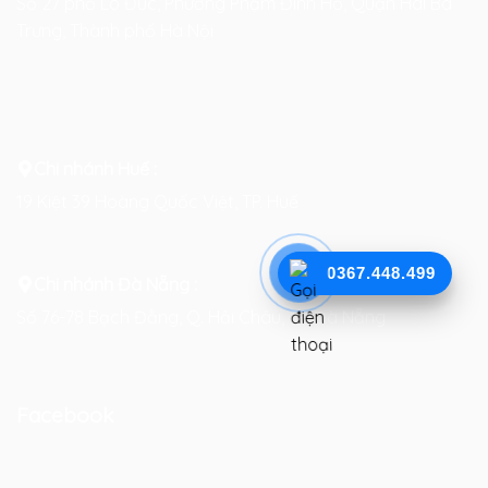
Số 27 phố Lò Đúc, Phường Phạm Đình Hổ, Quận Hai Bà
Trưng, Thành phố Hà Nội
Chi nhánh Huế :
19 Kiệt 39 Hoàng Quốc Việt, TP. Huế
0367.448.499
Chi nhánh Đà Nẵng :
Số 76-78 Bạch Đằng, Q. Hải Châu, TP. Đà Nẵng
Facebook