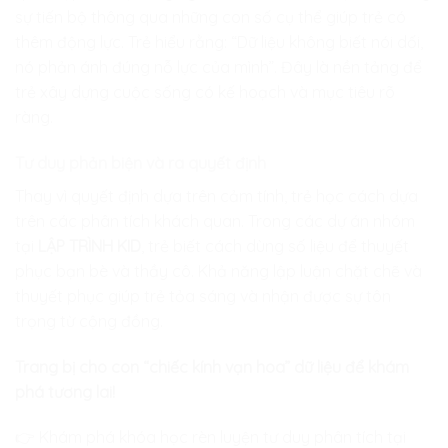
sự tiến bộ thông qua những con số cụ thể giúp trẻ có
thêm động lực. Trẻ hiểu rằng: “Dữ liệu không biết nói dối,
nó phản ánh đúng nỗ lực của mình”. Đây là nền tảng để
trẻ xây dựng cuộc sống có kế hoạch và mục tiêu rõ
ràng.
Tư duy phản biện và ra quyết định
Thay vì quyết định dựa trên cảm tính, trẻ học cách dựa
trên các phân tích khách quan. Trong các dự án nhóm
tại
LẬP TRÌNH KID
, trẻ biết cách dùng số liệu để thuyết
phục bạn bè và thầy cô. Khả năng lập luận chặt chẽ và
thuyết phục giúp trẻ tỏa sáng và nhận được sự tôn
trọng từ cộng đồng.
Trang bị cho con “chiếc kính vạn hoa” dữ liệu để khám
phá tương lai!
👉 Khám phá khóa học rèn luyện tư duy phân tích tại