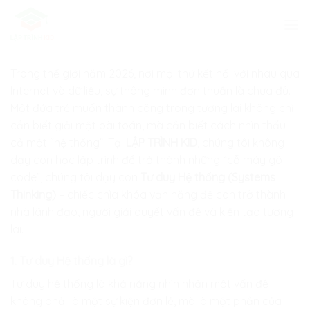
Skip
to
content
Trong thế giới năm 2026, nơi mọi thứ kết nối với nhau qua
Internet và dữ liệu, sự thông minh đơn thuần là chưa đủ.
Một đứa trẻ muốn thành công trong tương lai không chỉ
cần biết giải một bài toán, mà cần biết cách nhìn thấu
cả một “hệ thống”. Tại
LẬP TRÌNH KID
, chúng tôi không
dạy con học lập trình để trở thành những “cỗ máy gõ
code”, chúng tôi dạy con
Tư duy Hệ thống (Systems
Thinking)
– chiếc chìa khóa vạn năng để con trở thành
nhà lãnh đạo, người giải quyết vấn đề và kiến tạo tương
lai.
1. Tư duy Hệ thống là gì?
Tư duy hệ thống là khả năng nhìn nhận một vấn đề
không phải là một sự kiện đơn lẻ, mà là một phần của