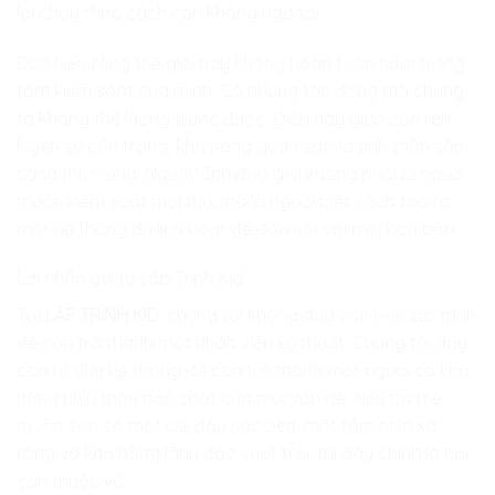
lại chạy theo cách con không ngờ tới.
Con hiểu rằng thế giới này không hoàn toàn nằm trong
tầm kiểm soát của mình. Có những tác động mà chúng
ta không thể lường trước được. Điều này giúp con rèn
luyện sự cẩn trọng, khả năng quan sát và tinh thần sẵn
sàng thích ứng. Người lãnh đạo giỏi không phải là người
muốn kiểm soát mọi thứ, mà là người biết cách tạo ra
một hệ thống đủ linh hoạt để đối mặt với mọi kịch bản.
Lời nhắn gửi từ Lập Trình Kid
Tại
LẬP TRÌNH KID
, chúng tôi không dạy con học lập trình
để con trở thành một nhân viên kỹ thuật. Chúng tôi dạy
con tư duy hệ thống để con trở thành một người có khả
năng nhìn thấu bản chất của mọi vấn đề. Nếu ba mẹ
muốn con có một cái đầu sắc bén, một tầm nhìn xa
rộng và khả năng lãnh đạo vượt trội, thì đây chính là nơi
con thuộc về.