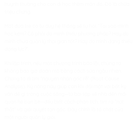
huynh thường cho con đi học thêm môn đó. Đó là chữa
triệu chứng.
Một đứa trẻ có tư duy hệ thống sẽ tự hỏi: “Tại sao mình
học kém? Có phải do mình thiếu phương pháp? Hay do
mình chưa quản lý thời gian tốt? Hay do mình đang thiếu
động lực?”.
Khi lập trình, nếu một chương trình báo lỗi, chúng ta
không bao giờ đoán mò bằng cách sửa ngẫu nhiên.
Chúng ta đi tìm “nguyên nhân gốc rễ” (Root Cause
Analysis). Kỹ năng này giúp con khi đối mặt với bất kỳ
vấn đề gì trong cuộc sống—từ bài tập về nhà đến mối
quan hệ bạn bè—đều biết cách phân tích, tìm ra “nút
thắt” và giải quyết tận gốc. Đây chính là tố chất của
một người quản lý giỏi.