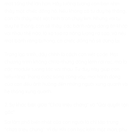
một tổng thể lớn hơn. Hãy tưởng tượng con bạn nhìn
thấy một chiếc đồng hồ. Nếu không có tư duy hệ thống,
con chỉ thấy một vật hình tròn chạy kim. Nhưng với tư
duy hệ thống, con sẽ thấy: các bánh răng đang ăn khớp
với nhau thế nào, lò xo tạo ra năng lượng ra sao, và nếu
một bánh răng bị hỏng, cả chiếc đồng hồ sẽ dừng lại.
Trong lập trình, đây chính là cách con viết code. Một
chương trình không chỉ là những dòng lệnh rời rạc, mà là
các module tương tác với nhau. Tư duy này giúp con
hiểu rằng: Trong cuộc sống cũng vậy, mọi hành động
của con đều ảnh hưởng đến những người xung quanh và
hệ thống xung quanh.
2. Sự khác biệt giữa “Chữa triệu chứng” và “Giải quyết tận
gốc”
Sai lầm phổ biến nhất của con người là chỉ tập trung
“chữa triệu chứng”. Ví dụ: Khi con học kém một môn, phụ