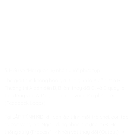
3. Hiểu về “Mối quan hệ nhân quả” phức tạp
Thế giới thực không bao giờ đơn giản là A dẫn đến B.
Thường thì A dẫn đến B, B làm thay đổi C, và C quay lại
tác động vào A. Đây gọi là các vòng lặp phản hồi
(Feedback Loops).
Tại
LẬP TRÌNH KID
, khi con lập trình một trò chơi, con tạo
ra các vòng lặp: Người dùng nhấn nút (Input) -> Hệ
thống xử lý (Process) -> Nhân vật thay đổi (Output) ->