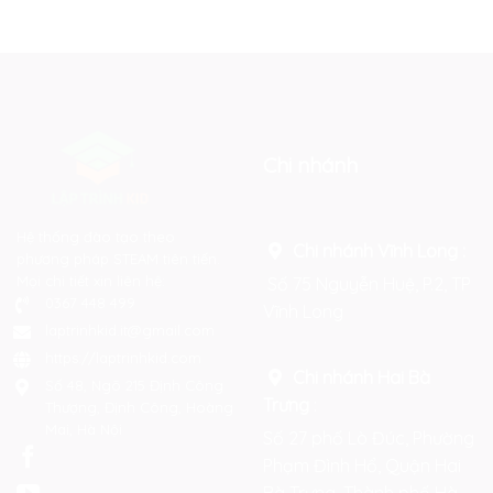
Chi nhánh
Hệ thống đào tạo theo
Chi nhánh Vĩnh Long :
phương pháp STEAM tiên tiến.
Mọi chi tiết xin liên hệ:
Số 75 Nguyễn Huệ, P.2, TP
0367 448 499
Vĩnh Long
laptrinhkid.it@gmail.com
https://laptrinhkid.com
Chi nhánh Hai Bà
Số 48, Ngõ 215 Định Công
Trưng
:
Thượng, Định Công, Hoàng
Mai, Hà Nội
Số 27 phố Lò Đúc, Phường
Phạm Đình Hổ, Quận Hai