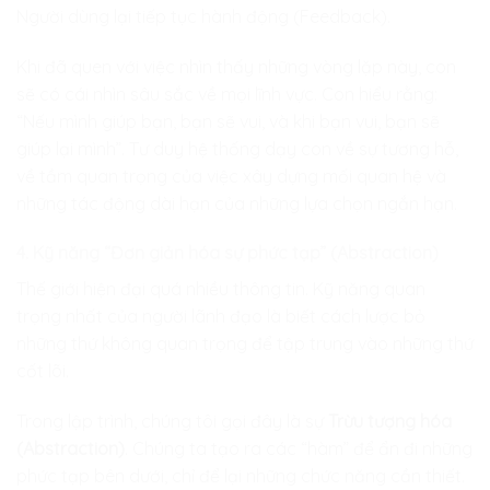
Người dùng lại tiếp tục hành động (Feedback).
Khi đã quen với việc nhìn thấy những vòng lặp này, con
sẽ có cái nhìn sâu sắc về mọi lĩnh vực. Con hiểu rằng:
“Nếu mình giúp bạn, bạn sẽ vui, và khi bạn vui, bạn sẽ
giúp lại mình”. Tư duy hệ thống dạy con về sự tương hỗ,
về tầm quan trọng của việc xây dựng mối quan hệ và
những tác động dài hạn của những lựa chọn ngắn hạn.
4. Kỹ năng “Đơn giản hóa sự phức tạp” (Abstraction)
Thế giới hiện đại quá nhiều thông tin. Kỹ năng quan
trọng nhất của người lãnh đạo là biết cách lược bỏ
những thứ không quan trọng để tập trung vào những thứ
cốt lõi.
Trong lập trình, chúng tôi gọi đây là sự
Trừu tượng hóa
(Abstraction)
. Chúng ta tạo ra các “hàm” để ẩn đi những
phức tạp bên dưới, chỉ để lại những chức năng cần thiết.