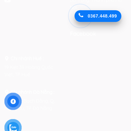
Bà Trưng, Thành phố Hà
Nội
0367.448.499
Facebook
Chi nhánh Huế :
19 Kiệt 39 Hoàng Quốc
Việt, TP. Huế
Chi nhánh Đà Nẵng :
Số 76-78 Bạch Đằng, Q.
Hải Châu, TP. Đà Nẵng