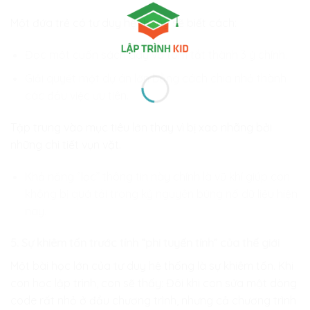
Một đứa trẻ có tư duy hệ thống sẽ biết cách:
Đọc một cuốn sách dày và tóm tắt thành 3 ý chính.
Giải quyết một dự án lớn bằng cách chia nhỏ thành
các đầu việc ưu tiên.
Tập trung vào mục tiêu lớn thay vì bị xao nhãng bởi
những chi tiết vụn vặt.
Khả năng “lọc” thông tin này chính là vũ khí giúp con
không bị quá tải trong kỷ nguyên bùng nổ dữ liệu hiện
nay.
5. Sự khiêm tốn trước tính “phi tuyến tính” của thế giới
Một bài học lớn của tư duy hệ thống là sự khiêm tốn. Khi
con học lập trình, con sẽ thấy: Đôi khi con sửa một dòng
code rất nhỏ ở đầu chương trình, nhưng cả chương trình