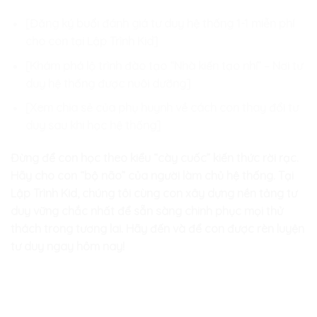
[Đăng ký buổi đánh giá tư duy hệ thống 1-1 miễn phí
cho con tại Lập Trình Kid]
[Khám phá lộ trình đào tạo “Nhà kiến tạo nhí” – Nơi tư
duy hệ thống được nuôi dưỡng]
[Xem chia sẻ của phụ huynh về cách con thay đổi tư
duy sau khi học hệ thống]
Đừng để con học theo kiểu “cày cuốc” kiến thức rời rạc.
Hãy cho con “bộ não” của người làm chủ hệ thống. Tại
Lập Trình Kid, chúng tôi cùng con xây dựng nền tảng tư
duy vững chắc nhất để sẵn sàng chinh phục mọi thử
thách trong tương lai. Hãy đến và để con được rèn luyện
tư duy ngay hôm nay!