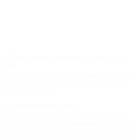
3. Thích nghi với sự phản hồi và vòng lặp cải
tiến
Mọi hệ thống đều cần sự phản hồi (feedback) để tồn tại
và phát triển. Đây là quy luật tự nhiên và cũng là quy
luật của công nghệ.
Học từ những vòng lặp (Loops)
Trong lập trình, vòng lặp là công cụ mạnh mẽ để thực
hiện các công việc lặp lại. Tại
Lập trình KID
, trẻ học cách
sử dụng vòng lặp để tối ưu hóa chương trình. Xa hơn thế,
trẻ hiểu rằng cuộc sống cũng là những vòng lặp của sự