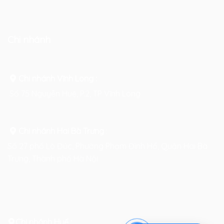
Chi nhánh
Chi nhánh Vĩnh Long :
Số 75 Nguyễn Huệ, P.2, TP Vĩnh Long
Chi nhánh Hai Bà Trưng
:
Số 27 phố Lò Đúc, Phường Phạm Đình Hổ, Quận Hai Bà
Trưng, Thành phố Hà Nội
Chi nhánh Huế :