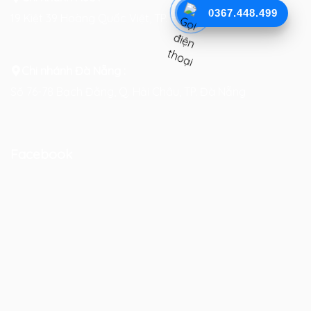
0367.448.499
19 Kiệt 39 Hoàng Quốc Việt, TP. Huế
Chi nhánh Đà Nẵng :
Số 76-78 Bạch Đằng, Q. Hải Châu, TP. Đà Nẵng
Facebook