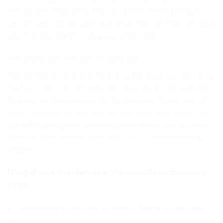
thử nghiệm, nhận phản hồi và cải tiến. Trẻ sẽ không sợ
sai, mà xem mỗi lỗi sai là một phản hồi cần thiết để nâng
cấp “hệ điều hành” tư duy của chính mình.
Cân bằng giữa các yếu tố xung đột
Một hệ thống tốt là một hệ thống đạt được sự cân bằng.
Trẻ học cách cân đối giữa tính năng và tốc độ, giữa đồ
họa đẹp và dung lượng nhẹ. Kỹ năng cân bằng này rất
quan trọng khi trẻ đối mặt với việc quản lý tài chính tại
ngân hàng
hay cân đối thời gian giữa việc học và niềm
đam mê theo dõi các trận đấu của U17 Indonesia hay
Bayern.
Nâng tầm tư duy chiến lược cho con để làm chủ tương
lai số!
👉 Khám phá lộ trình học tư duy hệ thống tại Lập trình
KID