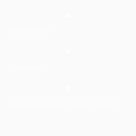
laptrinhkid.it@gmail.com
https://laptrinhkid.com
Số 48, Ngõ 215 Định Công Thượng, Định Công, Hoàng Mai, Hà Nội