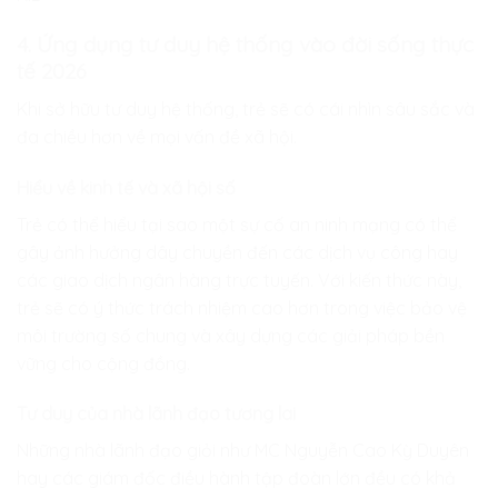
4. Ứng dụng tư duy hệ thống vào đời sống thực
tế 2026
Khi sở hữu tư duy hệ thống, trẻ sẽ có cái nhìn sâu sắc và
đa chiều hơn về mọi vấn đề xã hội.
Hiểu về kinh tế và xã hội số
Trẻ có thể hiểu tại sao một sự cố an ninh mạng có thể
gây ảnh hưởng dây chuyền đến các dịch vụ công hay
các giao dịch ngân hàng trực tuyến. Với kiến thức này,
trẻ sẽ có ý thức trách nhiệm cao hơn trong việc bảo vệ
môi trường số chung và xây dựng các giải pháp bền
vững cho cộng đồng.
Tư duy của nhà lãnh đạo tương lai
Những nhà lãnh đạo giỏi như MC Nguyễn Cao Kỳ Duyên
hay các giám đốc điều hành tập đoàn lớn đều có khả