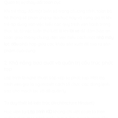
Quản trị sự thay đổi toàn cục
Khi trẻ thay đổi một biến số trong chương trình, toàn bộ
hệ thống sẽ phản ứng lại. Bài học này vô cùng giá trị khi
trẻ áp dụng vào việc hiểu các quy trình vận hành trong
thực tế, từ việc tuân thủ luật lệ khi
lái xe
để đảm bảo an
toàn giao thông chung, đến việc hiểu cách một
nhà máy
lọc dầu
phối hợp giữa các khâu sản xuất để tạo ra sản
phẩm cuối cùng.
2. Khả năng bao quát và quản trị cấu trúc phức
tạp
Lập trình là nghệ thuật sắp xếp sự phức tạp. Một lập
trình viên giỏi là người biết cách tổ chức các dòng lệnh
sao cho mạch lạc và dễ quản lý.
Tư duy thiết kế kiến trúc (Architecture Mindset)
Học viên tại
Lập trình KID
không chỉ viết code từ trên