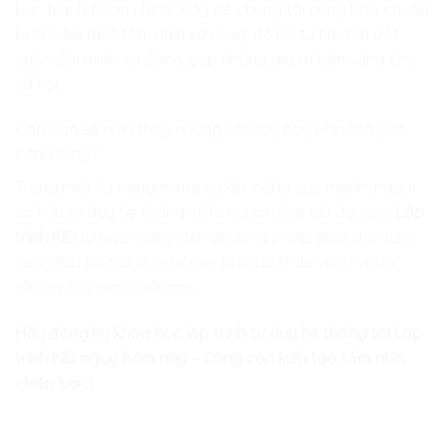
bức tranh hoàn chỉnh. Hãy để chúng tôi cùng bạn chuẩn
bị cho bé một tầm nhìn xa rộng, để bé tự tin dẫn dắt
cuộc đời mình và đóng góp những giá trị bền vững cho
xã hội.
Con bạn sẽ nhìn thấy những cái cây hay nhìn thấy cả
cánh rừng?
Trong một kỷ nguyên mà sự kết nối là sức mạnh, người
sở hữu tư duy hệ thống sẽ là người nắm giữ đại cục.
Lập
trình KID
tự hào mang đến phương pháp giáo dục tiên
tiến, giúp bé trang bị tư duy bao quát để vững vàng
chinh phục mọi đỉnh cao.
Hãy đăng ký khóa học lập trình tư duy hệ thống tại Lập
trình KID ngay hôm nay – Cùng con kiến tạo tầm nhìn
chiến lược!