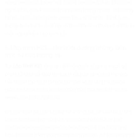
năng bao quát tuyệt vời. Trẻ sẽ học cách điều phối các
nguồn lực, gắn kết các thành viên trong nhóm và hướng
tới mục tiêu chung một cách hiệu quả nhất. Tư duy hệ
thống biến trẻ từ một người thực thi đơn thuần trở thành
một người kiến tạo tầm cỡ.
5. Lập trình KID – Nơi nuôi dưỡng những kiến
trúc sư của tương lai
Tại
Lập trình KID
, chúng tôi không chỉ dạy trẻ cách gõ
phím. Chúng tôi dạy trẻ cách xây dựng những thế giới.
Mỗi dự án lập trình là một bài tập về tư duy hệ thống,
giúp trẻ nhận ra sự kỳ diệu của các mối liên kết và sức
mạnh của tính chỉnh thể.
Khi con bạn sở hữu tư duy hệ thống, bé sẽ luôn bình tĩnh
trước sự phức tạp của thế giới năm 2026. Bé sẽ biết
cách nhìn xuyên qua những hỗn loạn để tìm thấy quy
luật, biết cách kết nối những điểm rời rạc để tạo nên một