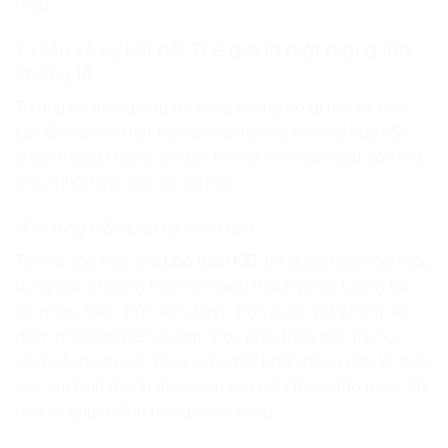
máy.
1. Hiểu về sự kết nối: Thế giới là một mạng lưới
khổng lồ
Tư duy hệ thống dạy trẻ rằng không có gì tồn tại độc
lập. Giống như một trận bóng đá của Arsenal hay PSG,
chiến thắng không chỉ đến từ một cá nhân xuất sắc mà
từ sự phối hợp của cả đội hình.
Nhìn thấy mối quan hệ nhân quả
Tại các lớp học của
Lập trình KID
, trẻ được học cách xây
dựng các chương trình có nhiều thành phần tương tác
với nhau. Nếu nhân vật chính nhận được vật phẩm, số
điểm phải tăng lên và âm nhạc phải thay đổi. Trẻ học
cách dự đoán các hệ quả từ một hành động đơn lẻ, giúp
các em hình thành thói quen suy nghĩ thấu đáo trước khi
đưa ra quyết định trong cuộc sống.