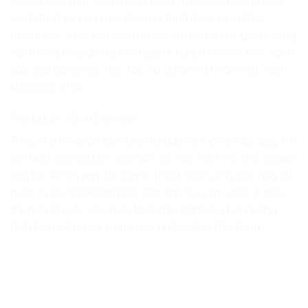
xuống dưới một cách ngẫu hứng. Trẻ được hướng dẫn
cách thiết kế cấu trúc chương trình theo từng khối
(modules). Việc biết cách phân chia và quản lý các tầng
lớp thông tin giúp trẻ rèn luyện tư duy tổ chức, biết cách
sắp xếp công việc học tập và dự án cá nhân một cách
khoa học nhất.
Giải quyết vấn đề tận gốc
Thay vì chỉ “vá lỗi” tạm thời, tư duy hệ thống thúc đẩy trẻ
tìm hiểu căn nguyên của vấn đề. Nếu một trò chơi bị giật
lag, trẻ sẽ tìm xem lỗi nằm ở thuật toán xử lý ảnh hay do
quản lý bộ nhớ không tốt. Bản lĩnh truy tìm gốc rễ giúp
trẻ trở nên sắc sảo hơn, không bị đánh lừa bởi những
biểu hiện bề ngoài trong mọi tình huống khó khăn.