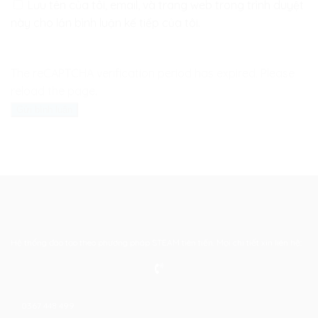
Lưu tên của tôi, email, và trang web trong trình duyệt
này cho lần bình luận kế tiếp của tôi.
The reCAPTCHA verification period has expired. Please
reload the page.
Hệ thống đào tạo theo phương pháp STEAM tiên tiến. Mọi chi tiết xin liên hệ:
0367 448 499