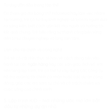
Tư duy dẫn đầu trong tập thể
Dù tham gia đội bóng U17 Indonesia hay làm việc nhóm
tại trường, trẻ có tư duy khởi nghiệp sẽ luôn là người đưa
ra sáng kiến, biết cách gắn kết mọi người và hướng tới
kết quả chung. Trẻ hiểu rằng sự thành công bền vững
đến từ sự chuyên nghiệp và lòng tận tâm.
Làm chủ tài chính và công nghệ
Trẻ sẽ có cái nhìn thực tế hơn về cách dòng tiền vận
hành tại các
ngân hàng
hay các sàn giao dịch số. Với
nền tảng lập trình, trẻ có thể tự xây dựng các công cụ
hỗ trợ quản lý tài chính cá nhân hoặc các dự án cộng
đồng, giúp các em sớm tự chủ và có trách nhiệm với
cuộc sống của chính mình.
5. Lập trình KID – Nơi những ước mơ lớn bắt
đầu từ những dự án nhỏ