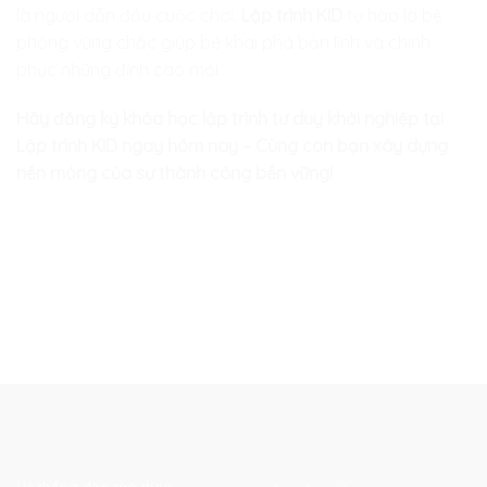
là người dẫn đầu cuộc chơi.
Lập trình KID
tự hào là bệ
phóng vững chắc giúp bé khai phá bản lĩnh và chinh
phục những đỉnh cao mới.
Hãy đăng ký khóa học lập trình tư duy khởi nghiệp tại
Lập trình KID ngay hôm nay – Cùng con bạn xây dựng
nền móng của sự thành công bền vững!