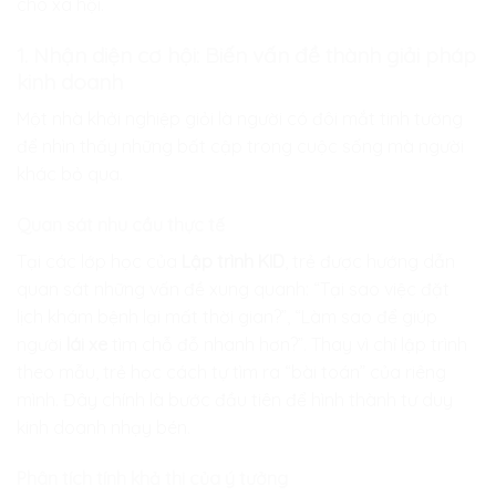
cho xã hội.
1. Nhận diện cơ hội: Biến vấn đề thành giải pháp
kinh doanh
Một nhà khởi nghiệp giỏi là người có đôi mắt tinh tường
để nhìn thấy những bất cập trong cuộc sống mà người
khác bỏ qua.
Quan sát nhu cầu thực tế
Tại các lớp học của
Lập trình KID
, trẻ được hướng dẫn
quan sát những vấn đề xung quanh: “Tại sao việc đặt
lịch khám bệnh lại mất thời gian?”, “Làm sao để giúp
người
lái xe
tìm chỗ đỗ nhanh hơn?”. Thay vì chỉ lập trình
theo mẫu, trẻ học cách tự tìm ra “bài toán” của riêng
mình. Đây chính là bước đầu tiên để hình thành tư duy
kinh doanh nhạy bén.
Phân tích tính khả thi của ý tưởng