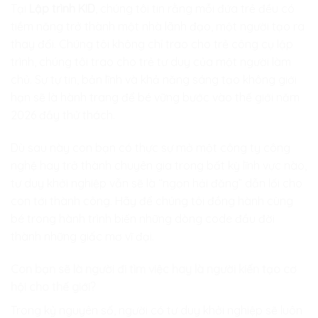
Tại
Lập trình KID
, chúng tôi tin rằng mỗi đứa trẻ đều có
tiềm năng trở thành một nhà lãnh đạo, một người tạo ra
thay đổi. Chúng tôi không chỉ trao cho trẻ công cụ lập
trình, chúng tôi trao cho trẻ tư duy của một người làm
chủ. Sự tự tin, bản lĩnh và khả năng sáng tạo không giới
hạn sẽ là hành trang để bé vững bước vào thế giới năm
2026 đầy thử thách.
Dù sau này con bạn có thực sự mở một công ty công
nghệ hay trở thành chuyên gia trong bất kỳ lĩnh vực nào,
tư duy khởi nghiệp vẫn sẽ là “ngọn hải đăng” dẫn lối cho
con tới thành công. Hãy để chúng tôi đồng hành cùng
bé trong hành trình biến những dòng code đầu đời
thành những giấc mơ vĩ đại.
Con bạn sẽ là người đi tìm việc hay là người kiến tạo cơ
hội cho thế giới?
Trong kỷ nguyên số, người có tư duy khởi nghiệp sẽ luôn