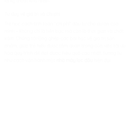
lỗi kỹ thuật khó nhằn.
Tư duy về giá trị và chi phí
Trẻ học cách tính toán “chi phí” đầu tư cho dự án của
mình – không chỉ là tiền bạc mà còn là thời gian và chất
xám. Chúng tôi lồng ghép các bài học về giá trị sản
phẩm, giúp trẻ hiểu được tầm quan trọng của việc tối ưu
hóa quy trình để đạt được hiệu quả cao nhất, tương tự
như cách vận hành một
nhà máy lọc dầu
hiện đại.