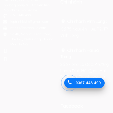
Hệ thống đào tạo theo
Chi nhánh
phương pháp STEAM tiên tiến.
Mọi chi tiết xin liên hệ:
0367 448 499
Chi nhánh Vĩnh Long :
laptrinhkid.it@gmail.com
https://laptrinhkid.com
Số 75 Nguyễn Huệ, P.2, TP
Số 48, Ngõ 215 Định Công
Vĩnh Long
Thượng, Định Công, Hoàng
Mai, Hà Nội
Chi nhánh Hai Bà
Trưng
:
Số 27 phố Lò Đúc, Phường
Phạm Đình Hổ, Quận Hai
Bà Trưng, Thành phố Hà
Nội
0367.448.499
Facebook