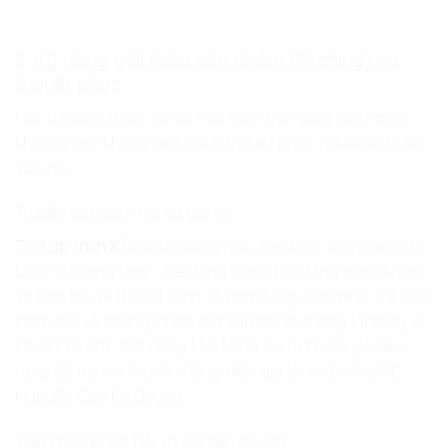
3. Kỹ năng giới thiệu sản phẩm (Pitching) và
thuyết phục
Một ý tưởng tuyệt vời sẽ mãi nằm trên giấy nếu người
khởi nghiệp không biết cách thuyết phục người khác tin
vào nó.
Truyền đạt đam mê và giá trị
Tại
Lập trình KID
, sau mỗi kỳ học, trẻ được tham gia các
buổi “Pitching Day”. Trẻ đứng trước hội đồng giám khảo
và bạn bè để thuyết trình về ứng dụng của mình. Trẻ học
cách nói về những lợi ích mà sản phẩm mang lại thay vì
chỉ liệt kê các tính năng khô khan. Sự tự tin này là nền
tảng để trẻ trở thành những diễn giả lôi cuốn như MC
Nguyễn Cao Kỳ Duyên.
Tiếp nhận phản hồi và cải tiến (Pivot)