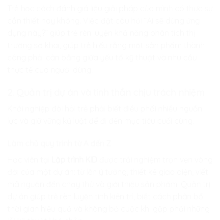
Trẻ học cách đánh giá liệu giải pháp của mình có thực sự
cần thiết hay không. Việc đặt câu hỏi “Ai sẽ dùng ứng
dụng này?” giúp trẻ rèn luyện khả năng phân tích thị
trường sơ khai, giúp trẻ hiểu rằng một sản phẩm thành
công phải cân bằng giữa yếu tố kỹ thuật và nhu cầu
thực tế của người dùng.
2. Quản trị dự án và tinh thần chịu trách nhiệm
Khởi nghiệp đòi hỏi trẻ phải biết điều phối nhiều nguồn
lực và giữ vững kỷ luật để đi đến mục tiêu cuối cùng.
Làm chủ quy trình từ A đến Z
Học viên tại
Lập trình KID
được trải nghiệm trọn vẹn vòng
đời của một dự án: từ lên ý tưởng, thiết kế giao diện, viết
mã nguồn đến chạy thử và giới thiệu sản phẩm. Quản trị
dự án giúp trẻ rèn luyện tính kiên trì, biết cách phân bổ
thời gian hiệu quả và không bỏ cuộc khi gặp phải những