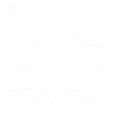
Skip
to
content
Trong bối cảnh nền kinh tế số năm 2026, ranh giới giữa
một lập trình viên và một nhà khởi nghiệp đang dần xóa
nhòa. Những thành công vang dội của các ứng dụng
công nghệ, từ những sàn giao dịch tại các
ngân hàng
đến các studio sản xuất game tầm cỡ như GTA 6, đều
bắt đầu từ một tư duy dám nghĩ, dám làm và dám khác
biệt. Khởi nghiệp không nhất thiết là mở một công ty, mà
là một thái độ sống: chủ động, sáng tạo và luôn tìm kiếm
giải pháp cho cộng đồng.
Tại
Lập trình KID
, chúng tôi nuôi dưỡng tinh thần này
thông qua các dự án thực tế. Chúng tôi giúp trẻ hiểu
rằng mỗi sản phẩm các em làm ra đều có thể trở thành
một giải pháp hữu ích, một “startup” nhỏ mang lại giá trị