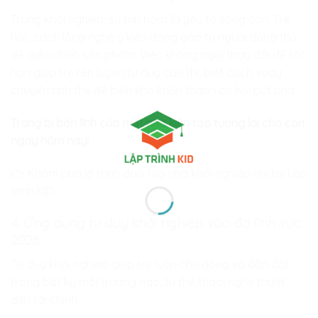
Trong khởi nghiệp, sự linh hoạt là yếu tố sống còn. Trẻ
học cách lắng nghe ý kiến đóng góp từ người dùng thử
để điều chỉnh sản phẩm. Việc không ngại thay đổi để tốt
hơn giúp trẻ rèn luyện tư duy cầu thị, biết cách xoay
chuyển tình thế để biến khó khăn thành cơ hội bứt phá.
Trang bị bản lĩnh của một nhà kiến tạo tương lai cho con
ngay hôm nay!
👉 Khám phá lộ trình đào tạo nhà khởi nghiệp nhí tại Lập
trình KID
4. Ứng dụng tư duy khởi nghiệp vào đa lĩnh vực
2026
Tư duy khởi nghiệp giúp trẻ luôn chủ động và dẫn dắt
trong bất kỳ môi trường nào, từ thể thao, nghệ thuật
đến tài chính.