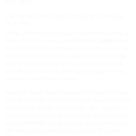
trách nhiệm.
5. Vững vàng tiến bước cùng hệ sinh thái Lập
Trình Kid
Chúng ta không thể biết trước thế giới năm 2026 hay xa
hơn sẽ thay đổi ra sao, các mô hình AI như
gemini
sẽ tiến
hóa đến mức độ nào, nhưng chúng ta hoàn toàn có thể
chuẩn bị cho con một tư duy nhạy bén và một bản lĩnh
vững vàng để thích nghi. Với tư duy giải quyết vấn đề
sắc bén, con bạn sẽ luôn tìm thấy lối đi ngay cả trong
những hoàn cảnh thử thách nhất.
Hành trình tại
Lập Trình Kid
không chỉ đơn thuần là dạy
con biết code Python, Scratch hay xây dựng website. Đó
là nơi bồi đắp tâm thế của người dẫn đầu – người luôn
nhìn thấy giải pháp trong mọi khó khăn. Dù tương lai con
lựa chọn trở thành một kỹ sư công nghệ, một nhà hoạch
định chính sách, một luật sư hay một nhà điều hành