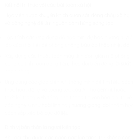
Kết nối tri thức với các bài toán xã hội
Học viên được khuyến khích quan sát dòng chảy xã hội
và công nghệ để tìm nguồn cảm hứng sáng tạo:
Lập trình các ứng dụng đồ họa mini dự báo hướng đi giả
lập của thời tiết để phòng chống
bão áp thấp nhiệt đới
.
Xây dựng các thuật toán máy tính đơn giản mô phỏng
công cụ tính toán dòng tiền, theo dõi biến động
lãi suất
ngân hàng.
Ứng dụng các giao diện API thông minh để tìm hiểu cách
thức hoạt động và tương tác của AI như
gemini
, hoặc
thiết kế trang web tổng hợp thông tin văn hóa giải trí về
các nghệ sĩ như
hoài linh
hay
hương giang idol
nhằm học
cách sắp xếp bố cục dữ liệu.
Định vị bản thân là người kiến tạo
Khi làm chủ được các ngôn ngữ lập trình, trẻ không còn