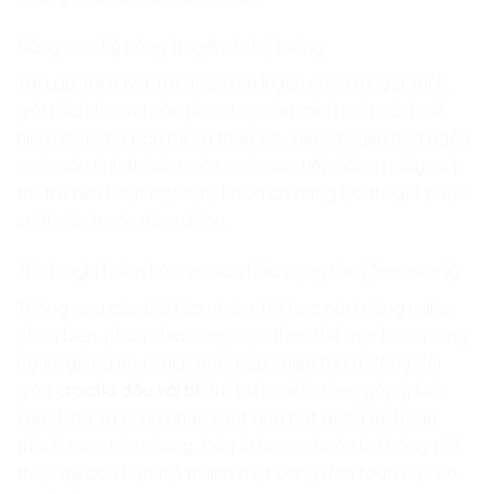
Nâng cao kỹ năng truyền đạt ý tưởng
Tại
Lập Trình Kid
, trẻ được rèn luyện cách thuyết trình,
giải thích thuật toán phức tạp của mình một cách dễ
hiểu nhất cho bạn bè và thầy cô. Việc chuyển hóa ngôn
ngữ máy tính thành ngôn ngữ giao tiếp hằng ngày giúp
trẻ trở nên hoạt ngôn, tự tin và có năng lực thuyết phục
xuất sắc trước đám đông.
Thích nghi hoàn hảo với văn hóa cộng tác (Teamwork)
Thông qua các bài tập nhóm, trẻ học cách lắng nghe
phản biện, phân chia công việc theo thế mạnh của từng
người giống như cách phối hợp chiến thuật đồng đội
giữa
croatia đấu với bỉ
. Trẻ biết cách đóng góp ý kiến
xây dựng và cùng nhau vượt qua bất đồng để hoàn
thành mục tiêu chung. Đây là bước chuẩn bị không thể
thiếu để con bạn trở thành một công dân toàn cầu có