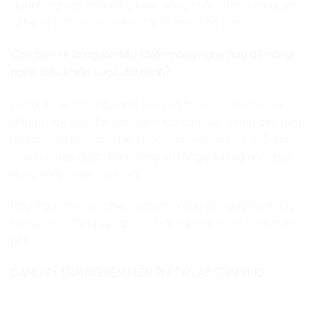
doanh nghiệp, nền tảng logic vững chắc được rèn luyện
từ bé sẽ luôn là bệ phóng tối thượng cho con.
Con bạn sẽ là người điều khiển công nghệ hay để công
nghệ điều khiển cuộc đời mình?
Đừng để tiềm năng sáng tạo của trẻ bị bỏ lại phía sau
dòng chảy thời đại.
Lập Trình Kid
cam kết mang đến một
môi trường giáo dục hiện đại, nhân văn, nơi từng lỗi sai
của con đều được trân trọng và từng ý tưởng nhỏ đều
được chắp cánh vươn xa.
Hãy trao cho con chiếc la bàn tư duy số ngay hôm nay
bằng cách đăng ký lớp học trải nghiệm hoàn toàn miễn
phí!
ĐĂNG KÝ TRẢI NGHIỆM MIỄN PHÍ TẠI LẬP TRÌNH KID