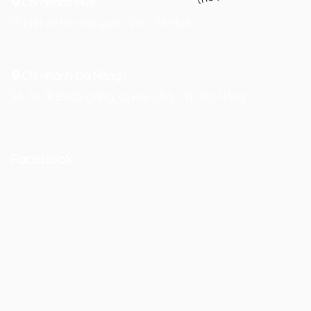
Chi nhánh Huế :
19 Kiệt 39 Hoàng Quốc Việt, TP. Huế
Chi nhánh Đà Nẵng :
Số 76-78 Bạch Đằng, Q. Hải Châu, TP. Đà Nẵng
Facebook