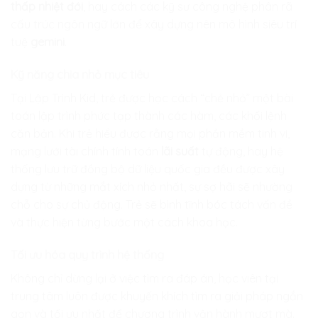
thấp nhiệt đới
, hay cách các kỹ sư công nghệ phân rã
cấu trúc ngôn ngữ lớn để xây dựng nên mô hình siêu trí
tuệ
gemini
.
Kỹ năng chia nhỏ mục tiêu
Tại
Lập Trình Kid
, trẻ được học cách “chẻ nhỏ” một bài
toán lập trình phức tạp thành các hàm, các khối lệnh
căn bản. Khi trẻ hiểu được rằng mọi phần mềm tinh vi,
mạng lưới tài chính tính toán
lãi suất
tự động, hay hệ
thống lưu trữ đồng bộ dữ liệu quốc gia đều được xây
dựng từ những mắt xích nhỏ nhất, sự sợ hãi sẽ nhường
chỗ cho sự chủ động. Trẻ sẽ bình tĩnh bóc tách vấn đề
và thực hiện từng bước một cách khoa học.
Tối ưu hóa quy trình hệ thống
Không chỉ dừng lại ở việc tìm ra đáp án, học viên tại
trung tâm luôn được khuyến khích tìm ra giải pháp ngắn
gọn và tối ưu nhất để chương trình vận hành mượt mà.