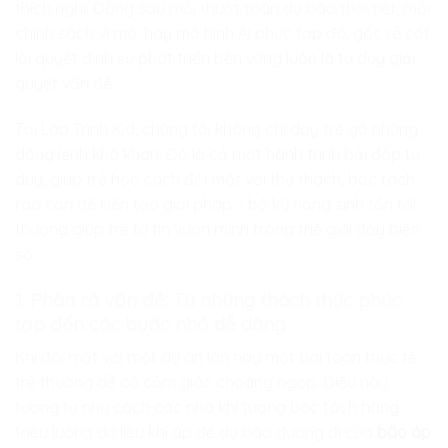
thích nghi. Đằng sau mỗi thuật toán dự báo thời tiết, mỗi
chính sách vĩ mô, hay mô hình AI phức tạp đó, gốc rễ cốt
lõi quyết định sự phát triển bền vững luôn là tư duy giải
quyết vấn đề.
Tại
Lập Trình Kid
, chúng tôi không chỉ dạy trẻ gõ những
dòng lệnh khô khan. Đó là cả một hành trình bồi đắp tư
duy, giúp trẻ học cách đối mặt với thử thách, bóc tách
rào cản để kiến tạo giải pháp – bộ kỹ năng sinh tồn tối
thượng giúp trẻ tự tin vươn mình trong thế giới đầy biến
số.
1. Phân rã vấn đề: Từ những thách thức phức
tạp đến các bước nhỏ dễ dàng
Khi đối mặt với một dự án lớn hay một bài toán thực tế,
trẻ thường dễ có cảm giác choáng ngợp. Điều này
tương tự như cách các nhà khí tượng bóc tách hàng
triệu luồng dữ liệu khí áp để dự báo đường đi của
bão áp