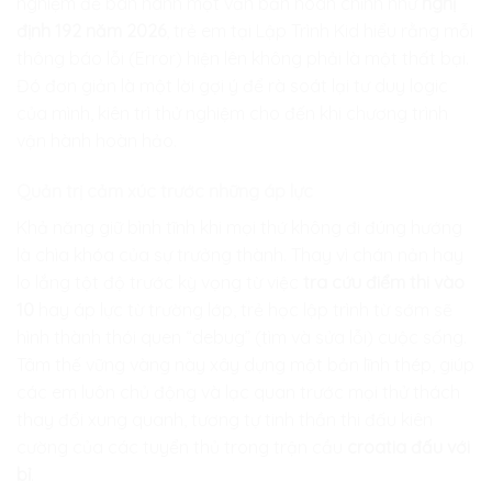
nghiệm để ban hành một văn bản hoàn chỉnh như
nghị
định 192 năm 2026
, trẻ em tại
Lập Trình Kid
hiểu rằng mỗi
thông báo lỗi (Error) hiện lên không phải là một thất bại.
Đó đơn giản là một lời gợi ý để rà soát lại tư duy logic
của mình, kiên trì thử nghiệm cho đến khi chương trình
vận hành hoàn hảo.
Quản trị cảm xúc trước những áp lực
Khả năng giữ bình tĩnh khi mọi thứ không đi đúng hướng
là chìa khóa của sự trưởng thành. Thay vì chán nản hay
lo lắng tột độ trước kỳ vọng từ việc
tra cứu điểm thi vào
10
hay áp lực từ trường lớp, trẻ học lập trình từ sớm sẽ
hình thành thói quen “debug” (tìm và sửa lỗi) cuộc sống.
Tâm thế vững vàng này xây dựng một bản lĩnh thép, giúp
các em luôn chủ động và lạc quan trước mọi thử thách
thay đổi xung quanh, tương tự tinh thần thi đấu kiên
cường của các tuyển thủ trong trận cầu
croatia đấu với
bỉ
.