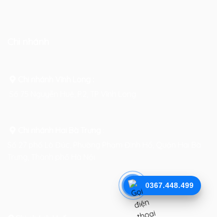
Chi nhánh
Chi nhánh Vĩnh Long :
Số 75 Nguyễn Huệ, P.2, TP Vĩnh Long
Chi nhánh Hai Bà Trưng
:
Số 27 phố Lò Đúc, Phường Phạm Đình Hổ, Quận Hai Bà
Trưng, Thành phố Hà Nội
0367.448.499