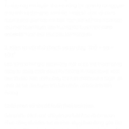
Tư duy này rèn luyện cho trẻ năng lực quản lý tài nguyên
máy tính và thời gian cá nhân – một tố chất vô cùng
quan trọng giúp các em biết cách lập kế hoạch bài bản
như một huấn luyện viên trưởng lão luyện như
carlo
ancelotti
trước mọi mục tiêu lớn trong đời.
2. Kiên trì với thử thách và tư duy “thử – sai –
sửa”
Lập trình là thế giới mà không một ai có thể thành công
ngay từ dòng code đầu tiên. Những lỗi logic (bug) xuất
hiện là điều hiển nhiên. Đây chính là môi trường tuyệt vời
nhất để trẻ rèn luyện tính kiên nhẫn và bản lĩnh kiên
cường.
Chấp nhận sai sót để hoàn thiện bản thân
Giống như cách các chuyên gia luật học và cơ quan
chức năng phải liên tục rà soát, lấy ý kiến đóng góp thử