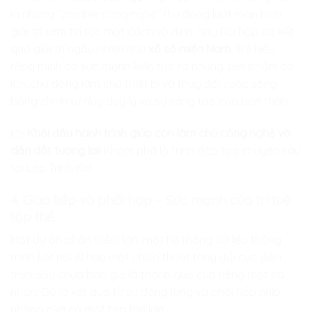
là những “zombie công nghệ” thụ động lướt màn hình
giải trí xem tin tức một cách vô định, hay hồi hộp dò kết
quả giải trí ngẫu nhiên như
xổ số miền Nam
. Trẻ hiểu
rằng mình có sức mạnh kiến tạo ra những sản phẩm có
ích, chủ động làm chủ thiết bị và thay đổi cuộc sống
bằng chính tư duy duy lý và sự sáng tạo của bản thân.
👉
Khởi đầu hành trình giúp con làm chủ công nghệ và
dẫn dắt tương lai!
Khám phá lộ trình đào tạo chuyên sâu
tại Lập Trình Kid
4. Giao tiếp và phối hợp – Sức mạnh của trí tuệ
tập thể
Một dự án phần mềm lớn, một hệ thống dữ liệu thông
minh kết nối AI hay một chiến thuật thay đổi cục diện
trận đấu chưa bao giờ là thành quả của riêng một cá
nhân. Đó là kết quả từ sự đồng lòng và phối hợp nhịp
nhàng của cả một tập thể lớn.