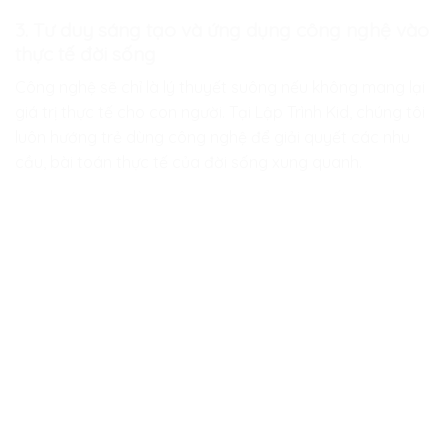
3. Tư duy sáng tạo và ứng dụng công nghệ vào
thực tế đời sống
Công nghệ sẽ chỉ là lý thuyết suông nếu không mang lại
giá trị thực tế cho con người. Tại
Lập Trình Kid
, chúng tôi
luôn hướng trẻ dùng công nghệ để giải quyết các nhu
cầu, bài toán thực tế của đời sống xung quanh.