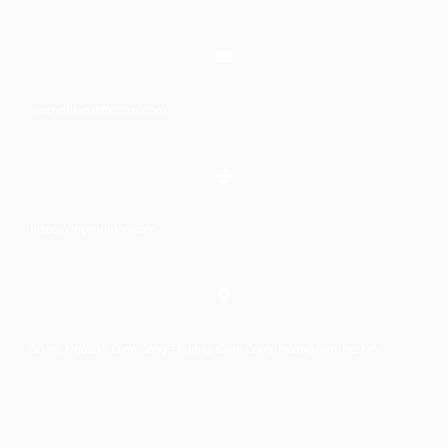
laptrinhkid.it@gmail.com
https://laptrinhkid.com
Số 48, Ngõ 215 Định Công Thượng, Định Công, Hoàng Mai, Hà Nội