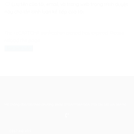
Lưu tên của tôi, email, và trang web trong trình duyệt
này cho lần bình luận kế tiếp của tôi.
The reCAPTCHA verification period has expired. Please
reload the page.
Hệ thống đào tạo theo phương pháp STEAM tiên tiến. Mọi chi tiết xin liên hệ:
0367 448 499