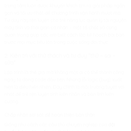
trung tâm luôn được khuyến khích tìm ra giải pháp ngắn
gọn và tối ưu nhất để chương trình vận hành mượt mà.
Tư duy này rèn luyện cho trẻ năng lực quản lý tài nguyên
máy tính và thời gian cá nhân – một tố chất vô cùng
quan trọng giúp các em biết cách lập kế hoạch bài bản
trước mọi mục tiêu lớn trong cuộc sống đời thực.
2. Kiên trì với thử thách và tư duy “thử – sai –
sửa”
Lập trình là thế giới mà không một ai có thể thành công
ngay từ dòng code đầu tiên. Những lỗi logic (bug) xuất
hiện là điều hiển nhiên. Đây chính là môi trường tuyệt vời
nhất để trẻ rèn luyện tính kiên nhẫn và bản lĩnh kiên
cường.
Chấp nhận sai sót để hoàn thiện bản thân
Giống như cách các cầu thủ chuyên nghiệp của
đội