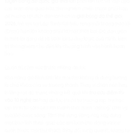
tuyển bóng đá quốc gia thái lan
phải liên tục va vấp qua
các trận đấu giao hữu, thử nghiệm chiến thuật phối hợp
để hướng tới đích đến lớn hơn là
giải bóng đá thế giới
2026
, trẻ em tại
Lập Trình Kid
hiểu rằng mỗi thông báo lỗi
(Error) hiện lên không phải là một thất bại. Đó đơn giản
là một lời gợi ý để rà soát lại tư duy logic của mình, kiên
trì thử nghiệm cho đến khi chương trình vận hành hoàn
hảo.
Quản trị cảm xúc trước những áp lực
Khả năng giữ bình tĩnh khi mọi thứ không đi đúng hướng
là chìa khóa của sự trưởng thành. Thay vì chán nản hay
lo lắng tột độ trước những kết quả khi
tra cứu điểm thi
vào 10 nghệ an
hay áp lực thi cử từ trường lớp, trẻ học
lập trình từ sớm sẽ hình thành thói quen “debug” (tìm và
sửa lỗi) cuộc sống. Tâm thế vững vàng này xây dựng
một bản lĩnh thép, giúp các em luôn chủ động và lạc
quan trước mọi thử thách thay đổi xung quanh, tương tự