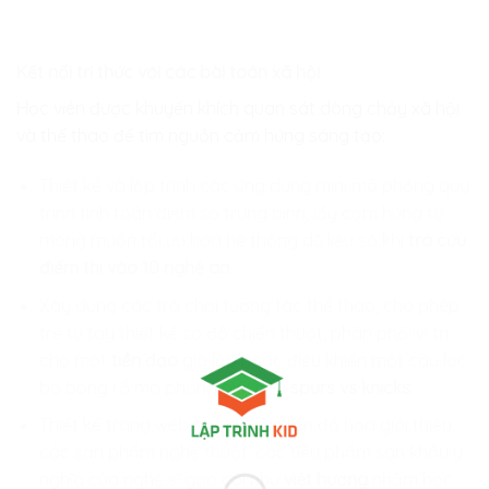
Kết nối tri thức với các bài toán xã hội
Học viên được khuyến khích quan sát dòng chảy xã hội
và thể thao để tìm nguồn cảm hứng sáng tạo:
Thiết kế và lập trình các ứng dụng mini mô phỏng quy
trình tính toán điểm số trung bình, lấy cảm hứng từ
mong muốn tối ưu hóa hệ thống dữ liệu số khi
tra cứu
điểm thi vào 10 nghệ an
.
Xây dựng các trò chơi tương tác thể thao, cho phép
trẻ tự tay thiết kế sơ đồ chiến thuật, phân phối vị trí
cho một
tiền đạo
giả lập hoặc điều khiển một câu lạc
bộ bóng rổ mô phỏng giải đấu
spurs vs knicks
.
Thiết kế trang web hoặc giao diện đồ họa giới thiệu
các sản phẩm nghệ thuật, các tiểu phẩm sân khấu ý
nghĩa của nghệ sĩ gạo cội như
việt hương
nhằm học