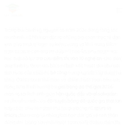
Skip
to
content
Trong bối cảnh kỷ nguyên số năm 2026 đang tăng tốc
mạnh mẽ, xã hội luôn đặt ra những bài toán thực tế đan
xen giữa tư duy logic, sự kiên cường và khả năng thích
nghi: từ áp lực phòng thi đầy hồi hộp khi phụ huynh và
học sinh nỗ lực
tra cứu điểm thi vào 10 nghệ an
, cho đến
quy trình kỹ thuật đòi hỏi sự chính xác tuyệt đối như việc
tính toán cấp phối đổ
bê tông
trong ngành xây dựng hạ
tầng. Ở khía cạnh thể thao và chiến thuật toàn cầu, sức
nóng từ lộ trình hướng tới
giải bóng đá thế giới 2026
,
màn so tài kịch tính giữa
hàn quốc đấu với el salvador
,
sự chuyển mình của
đội tuyển bóng đá quốc gia thái lan
,
hay cuộc đấu trí nghẹt thở tại giải bóng rổ
spurs vs
knicks
đều mang lại những bài học đắt giá về tinh thần
đồng đội. Đằng sau mỗi thuật toán xử lý dữ liệu điểm thi,