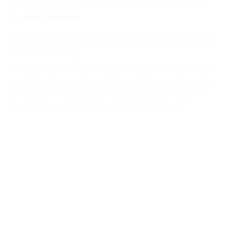
tinh thần thi đấu bền bỉ của các vận động viên tại giải
đấu
spurs vs knicks
.
3. Tư duy sáng tạo và ứng dụng công nghệ vào
thực tế đời sống
Công nghệ sẽ chỉ là lý thuyết suông nếu không mang lại
giá trị thực tế cho con người. Tại
Lập Trình Kid
, chúng tôi
luôn hướng trẻ dùng công nghệ để giải quyết các nhu
cầu, bài toán thực tế của đời sống xung quanh.