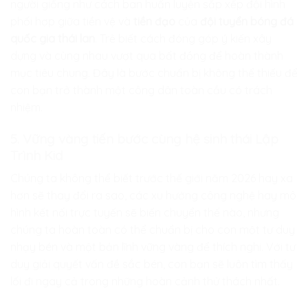
người giống như cách ban huấn luyện sắp xếp đội hình
phối hợp giữa tiền vệ và
tiền đạo
của
đội tuyển bóng đá
quốc gia thái lan
. Trẻ biết cách đóng góp ý kiến xây
dựng và cùng nhau vượt qua bất đồng để hoàn thành
mục tiêu chung. Đây là bước chuẩn bị không thể thiếu để
con bạn trở thành một công dân toàn cầu có trách
nhiệm.
5. Vững vàng tiến bước cùng hệ sinh thái Lập
Trình Kid
Chúng ta không thể biết trước thế giới năm 2026 hay xa
hơn sẽ thay đổi ra sao, các xu hướng công nghệ hay mô
hình kết nối trực tuyến sẽ biến chuyển thế nào, nhưng
chúng ta hoàn toàn có thể chuẩn bị cho con một tư duy
nhạy bén và một bản lĩnh vững vàng để thích nghi. Với tư
duy giải quyết vấn đề sắc bén, con bạn sẽ luôn tìm thấy
lối đi ngay cả trong những hoàn cảnh thử thách nhất.