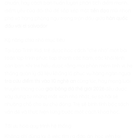
chuẩn, hay cách ban huấn luyện phân tích điểm mạnh,
điểm yếu của đối thủ để sắp xếp một
tiền đạo
mũi nhọn
phá vỡ hàng phòng ngự trong trận đấu giữa
hàn quốc
đấu với el salvador
.
Kỹ năng chia nhỏ mục tiêu
Tại
Lập Trình Kid
, trẻ được học cách “chẻ nhỏ” một bài
toán lập trình phức tạp thành các hàm, các khối lệnh
căn bản. Khi trẻ hiểu được rằng mọi phần mềm tinh vi, hệ
thống quản lý dữ liệu khổng lồ phục vụ hàng ngàn người
tra cứu điểm thi vào 10 nghệ an
cùng lúc, hay mạng lưới
truyền thông của
giải bóng đá thế giới 2026
đều được
xây dựng từ những mắt xích nhỏ nhất, sự sợ hãi sẽ
nhường chỗ cho sự chủ động. Trẻ sẽ bình tĩnh bóc tách
vấn đề và thực hiện từng bước một cách khoa học.
Tối ưu hóa quy trình hệ thống
Không chỉ dừng lại ở việc tìm ra đáp án, học viên tại