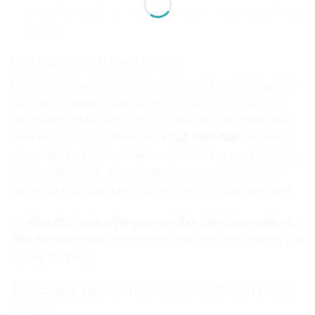
cách sắp xếp bố cục dữ liệu và giao diện người dùng
(UI/UX).
Định vị bản thân là người kiến tạo
Khi làm chủ được các ngôn ngữ lập trình, trẻ không còn
là những “zombie công nghệ” thụ động lướt màn hình
giải trí xem tin tức một cách vô định, hay thụ động tìm
kiếm kết quả ngẫu nhiên như
xổ số miền Nam
. Trẻ hiểu
rằng mình có sức mạnh kiến tạo ra những sản phẩm có
ích, chủ động làm chủ thiết bị và thay đổi cuộc sống
bằng chính tư duy duy lý và sự sáng tạo của bản thân.
👉
Khởi đầu hành trình giúp con làm chủ công nghệ và
dẫn dắt tương lai!
Khám phá lộ trình đào tạo chuyên sâu
tại Lập Trình Kid
4. Giao tiếp và phối hợp – Sức mạnh của trí tuệ
tập thể