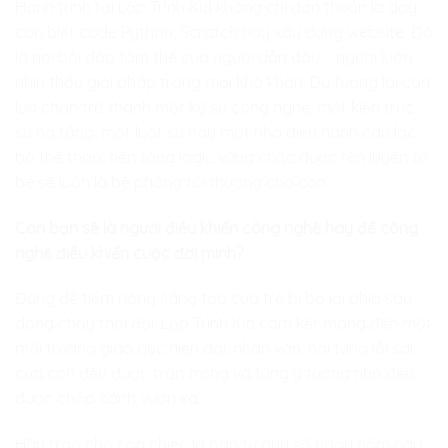
Hành trình tại
Lập Trình Kid
không chỉ đơn thuần là dạy
con biết code Python, Scratch hay xây dựng website. Đó
là nơi bồi đắp tâm thế của người dẫn đầu – người luôn
nhìn thấy giải pháp trong mọi khó khăn. Dù tương lai con
lựa chọn trở thành một kỹ sư công nghệ, một kiến trúc
sư hạ tầng, một luật sư hay một nhà điều hành câu lạc
bộ thể thao, nền tảng logic vững chắc được rèn luyện từ
bé sẽ luôn là bệ phóng tối thượng cho con.
Con bạn sẽ là người điều khiển công nghệ hay để công
nghệ điều khiển cuộc đời mình?
Đừng để tiềm năng sáng tạo của trẻ bị bỏ lại phía sau
dòng chảy thời đại.
Lập Trình Kid
cam kết mang đến một
môi trường giáo dục hiện đại, nhân văn, nơi từng lỗi sai
của con đều được trân trọng và từng ý tưởng nhỏ đều
được chắp cánh vươn xa.
Hãy trao cho con chiếc la bàn tư duy số ngay hôm nay