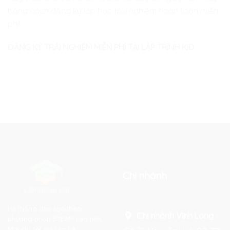
bằng cách đăng ký lớp học trải nghiệm hoàn toàn miễn
phí!
ĐĂNG KÝ TRẢI NGHIỆM MIỄN PHÍ TẠI LẬP TRÌNH KID
Chi nhánh
Hệ thống đào tạo theo
Chi nhánh Vĩnh Long :
phương pháp STEAM tiên tiến.
Mọi chi tiết xin liên hệ: