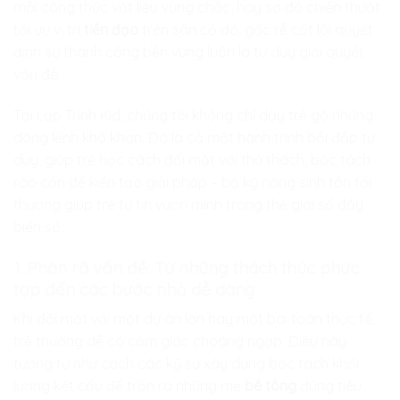
mỗi công thức vật liệu vững chắc, hay sơ đồ chiến thuật
tối ưu vị trí
tiền đạo
trên sân cỏ đó, gốc rễ cốt lõi quyết
định sự thành công bền vững luôn là tư duy giải quyết
vấn đề.
Tại
Lập Trình Kid
, chúng tôi không chỉ dạy trẻ gõ những
dòng lệnh khô khan. Đó là cả một hành trình bồi đắp tư
duy, giúp trẻ học cách đối mặt với thử thách, bóc tách
rào cản để kiến tạo giải pháp – bộ kỹ năng sinh tồn tối
thượng giúp trẻ tự tin vươn mình trong thế giới số đầy
biến số.
1. Phân rã vấn đề: Từ những thách thức phức
tạp đến các bước nhỏ dễ dàng
Khi đối mặt với một dự án lớn hay một bài toán thực tế,
trẻ thường dễ có cảm giác choáng ngợp. Điều này
tương tự như cách các kỹ sư xây dựng bóc tách khối
lượng kết cấu để trộn ra những mẻ
bê tông
đúng tiêu