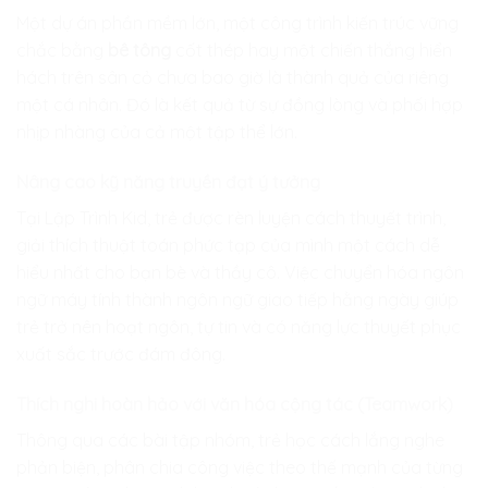
Một dự án phần mềm lớn, một công trình kiến trúc vững
chắc bằng
bê tông
cốt thép hay một chiến thắng hiển
hách trên sân cỏ chưa bao giờ là thành quả của riêng
một cá nhân. Đó là kết quả từ sự đồng lòng và phối hợp
nhịp nhàng của cả một tập thể lớn.
Nâng cao kỹ năng truyền đạt ý tưởng
Tại
Lập Trình Kid
, trẻ được rèn luyện cách thuyết trình,
giải thích thuật toán phức tạp của mình một cách dễ
hiểu nhất cho bạn bè và thầy cô. Việc chuyển hóa ngôn
ngữ máy tính thành ngôn ngữ giao tiếp hằng ngày giúp
trẻ trở nên hoạt ngôn, tự tin và có năng lực thuyết phục
xuất sắc trước đám đông.
Thích nghi hoàn hảo với văn hóa cộng tác (Teamwork)
Thông qua các bài tập nhóm, trẻ học cách lắng nghe
phản biện, phân chia công việc theo thế mạnh của từng