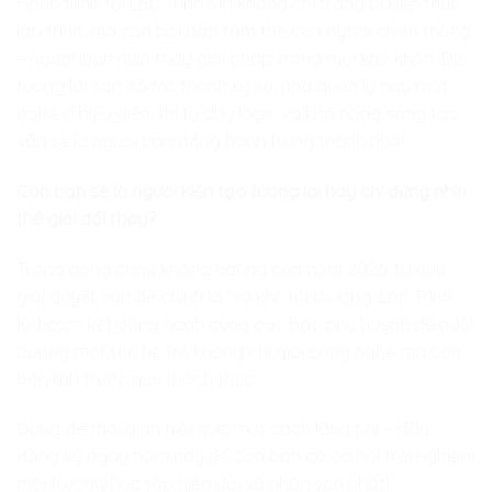
Hành trình tại
Lập Trình Kid
không chỉ trang bị kiến thức
lập trình, mà còn bồi đắp tâm thế của người chiến thắng
– người luôn nhìn thấy giải pháp trong mọi khó khăn. Dù
tương lai con có trở thành kỹ sư, nhà quản lý hay một
nghệ sĩ biểu diễn, thì tư duy logic và khả năng sáng tạo
vẫn sẽ là người bạn đồng hành trung thành nhất.
Con bạn sẽ là người kiến tạo tương lai hay chỉ đứng nhìn
thế giới đổi thay?
Trong dòng chảy không ngừng của năm 2026, tư duy
giải quyết vấn đề chính là “vũ khí” tối thượng.
Lập Trình
Kid
cam kết đồng hành cùng các bậc phụ huynh để nuôi
dưỡng một thế hệ trẻ không chỉ giỏi công nghệ mà còn
bản lĩnh trước mọi thách thức.
Đừng để thời gian trôi qua một cách lãng phí – Hãy
đăng ký ngay hôm nay để con bạn có cơ hội trải nghiệm
môi trường học tập hiện đại và nhân văn nhất!