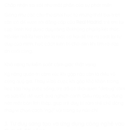
Chấp nhận sai sót như một phần của sự phát triển
Giống như các cầu thủ phải học từ những thất bại trên
sân cỏ để vươn tới đẳng cấp của
Real Madrid
, trẻ em tại
Lập Trình Kid
được dạy rằng lỗi không phải là kết thúc.
Mỗi lần mã lỗi hiện lên là một cơ hội để trẻ rà soát lại tư
duy của mình, học cách kiên trì cho đến khi tìm ra đáp
án cuối cùng.
Khả năng tự kiểm soát cảm giác thất vọng
Kỹ năng quản trị cảm xúc khi gặp rào cản là điều vô
cùng quý giá. Thay vì bỏ cuộc khi gặp khó khăn trong
học tập hay cuộc sống, trẻ đã có thói quen “debug” (tìm
và sửa lỗi) để vượt qua nghịch cảnh. Điều này xây dựng
nên một bản lĩnh thép, giúp trẻ duy trì tâm thế chủ động
thay vì chọn cách “ngủ” vùi trong sự nản chí.
3. Tư duy sáng tạo và ứng dụng công nghệ vào