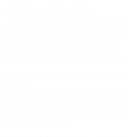
Thích nghi với môi trường làm việc nhóm
Trẻ được thực hành trong các dự án cộng tác từ xa qua
các nền tảng số. Qua đó, trẻ học cách lắng nghe phản
hồi, biết cách đóng góp ý kiến xây dựng và cùng nhau
vượt qua những bất đồng để hoàn thành sản phẩm
chung. Đây là bước đệm hoàn hảo để trẻ trở thành
những công dân toàn cầu có khả năng thích nghi cao.
5. Vững vàng tiến bước cùng hệ sinh thái Lập
Trình Kid
Chúng ta không thể dự đoán chính xác tương lai sẽ ra
sao, nhưng chúng ta có thể chuẩn bị cho trẻ một đôi
chân vững chãi để bước đi. Với tư duy giải quyết vấn đề
sắc bén, con bạn sẽ luôn tìm thấy lối đi ngay cả trong
những tình huống bế tắc nhất.