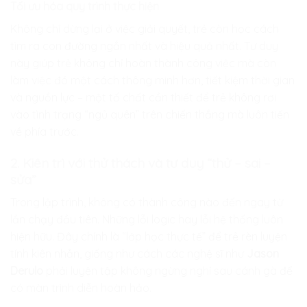
Tối ưu hóa quy trình thực hiện
Không chỉ dừng lại ở việc giải quyết, trẻ còn học cách
tìm ra con đường ngắn nhất và hiệu quả nhất. Tư duy
này giúp trẻ không chỉ hoàn thành công việc mà còn
làm việc đó một cách thông minh hơn, tiết kiệm thời gian
và nguồn lực – một tố chất cần thiết để trẻ không rơi
vào tình trạng “ngủ quên” trên chiến thắng mà luôn tiến
về phía trước.
2. Kiên trì với thử thách và tư duy “thử – sai –
sửa”
Trong lập trình, không có thành công nào đến ngay từ
lần chạy đầu tiên. Những lỗi logic hay lỗi hệ thống luôn
hiện hữu. Đây chính là “lớp học thực tế” để trẻ rèn luyện
tính kiên nhẫn, giống như cách các nghệ sĩ như
Jason
Derulo
phải luyện tập không ngừng nghỉ sau cánh gà để
có màn trình diễn hoàn hảo.