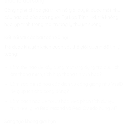
thực tế đời sống
Công nghệ chỉ có giá trị khi nó giải quyết được một nhu
cầu nào đó của con người. Tại
Lập Trình Kid
, trẻ không
học lập trình trong môi trường lý thuyết suông.
Kết nối với các bài toán xã hội
Trẻ được khuyến khích quan sát thế giới quanh để tìm ý
tưởng:
Làm thế nào để xây dựng một ứng dụng tra cứu
lịch
âm
thông minh, tích hợp thông tin văn hóa?
Làm sao để số hóa các dịch vụ công giống như
VssID
để giúp ích cho cộng đồng?
Làm cách nào để tối ưu hóa việc phân tích dữ liệu
trận đấu giữa
Real Madrid và Real Oviedo
bằng AI?
Sáng tạo không giới hạn