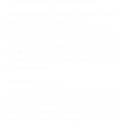
cuộc đời mình giữa một thế giới đầy biến số.
1. Phân rã vấn đề: Từ những thách thức phức
tạp đến các bước nhỏ dễ dàng
Khi trẻ đối mặt với một dự án lớn, cảm giác đầu tiên
thường là choáng ngợp. Điều này cũng giống như cách
các nhà phát triển xây dựng hệ thống quản lý bảo hiểm
số
VssID
cho hàng chục triệu người, hay cách các huấn
luyện viên phân tích lối chơi để đối đầu với các câu lạc
bộ như
Real Oviedo
.
Kỹ năng chia nhỏ mục tiêu
Tại
Lập Trình Kid
, trẻ được học cách “chẻ nhỏ” một bài
toán lớn thành các phần việc ít phức tạp hơn. Khi trẻ
hiểu rằng mọi vấn đề khổng lồ đều cấu thành từ những
vấn đề nhỏ, trẻ sẽ mất đi nỗi sợ hãi và thay vào đó là sự
tự tin để bắt tay vào thực hiện từng bước một.