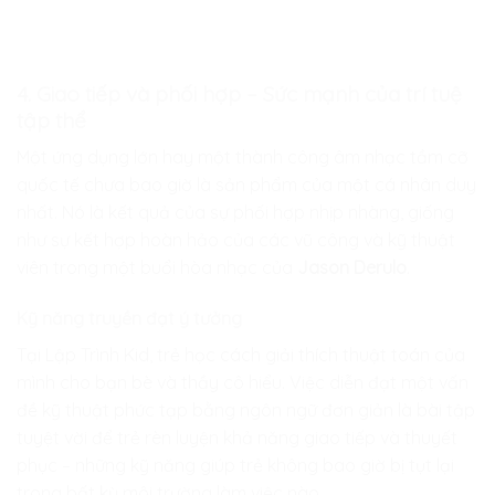
4. Giao tiếp và phối hợp – Sức mạnh của trí tuệ
tập thể
Một ứng dụng lớn hay một thành công âm nhạc tầm cỡ
quốc tế chưa bao giờ là sản phẩm của một cá nhân duy
nhất. Nó là kết quả của sự phối hợp nhịp nhàng, giống
như sự kết hợp hoàn hảo của các vũ công và kỹ thuật
viên trong một buổi hòa nhạc của
Jason Derulo
.
Kỹ năng truyền đạt ý tưởng
Tại
Lập Trình Kid
, trẻ học cách giải thích thuật toán của
mình cho bạn bè và thầy cô hiểu. Việc diễn đạt một vấn
đề kỹ thuật phức tạp bằng ngôn ngữ đơn giản là bài tập
tuyệt vời để trẻ rèn luyện khả năng giao tiếp và thuyết
phục – những kỹ năng giúp trẻ không bao giờ bị tụt lại
trong bất kỳ môi trường làm việc nào.