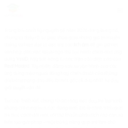
Skip
to
content
Trong bối cảnh kỷ nguyên số năm 2026 đang bùng nổ,
chúng ta thấy rõ sự giao thoa giữa những giá trị truyền
thống và hiện đại: từ việc tra cứu
lịch âm
để gìn giữ nét
văn hóa, đến việc tối ưu hóa thủ tục hành chính qua ứng
dụng
VssID
, hay sức nóng từ các trận cầu đỉnh cao của
Real Madrid
. Tuy nhiên, đằng sau sự vận hành của các
ứng dụng triệu người dùng hay chiến thuật của những
đội bóng hàng đầu đều là một gốc rễ duy nhất: tư duy
giải quyết vấn đề.
Tại
Lập Trình Kid
, chúng tôi tin rằng việc dạy trẻ lập trình
không chỉ dừng lại ở các dòng lệnh. Đó là hành trình giúp
trẻ học cách đối mặt với thử thách, phân tích rào cản và
kiến tạo giải pháp – một bộ kỹ năng giúp trẻ làm chủ