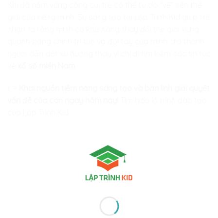
Khi đã nắm vững công cụ, trẻ có thể tự do “vẽ” nên thế
giới của riêng mình. Sự sáng tạo tại
Lập Trình Kid
giúp trẻ
nhận ra rằng mình có khả năng thay đổi thế giới xung
quanh bằng chính trí tuệ và đôi tay của mình, trở thành
người dẫn dắt xu hướng thay vì chỉ đi tìm kiếm các tin tức
về
xổ số miền Nam
.
👉
Khơi nguồn tiềm năng sáng tạo và bản lĩnh giải quyết
vấn đề của con ngay hôm nay!
Tìm hiểu lộ trình đào tạo
của Lập Trình Kid