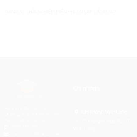
ĐĂNG KÝ TRẢI NGHIỆM MIỄN PHÍ TẠI LẬP TRÌNH KID
Chi nhánh
Hệ thống đào tạo theo
Chi nhánh Vĩnh Long :
phương pháp STEAM tiên tiến.
Mọi chi tiết xin liên hệ:
Số 75 Nguyễn Huệ, P.2, TP
0367 448 499
Vĩnh Long
laptrinhkid.it@gmail.com