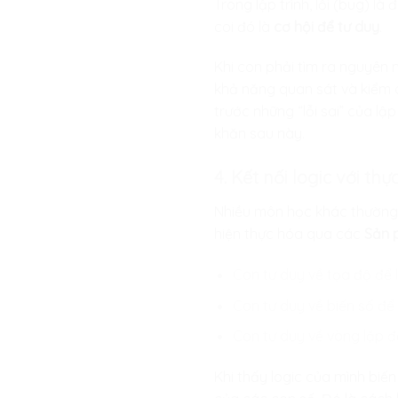
Trong lập trình, lỗi (bug) là đ
coi đó là
cơ hội để tư duy
.
Khi con phải tìm ra nguyên 
khả năng quan sát và kiểm c
trước những “lỗi sai” của lậ
khăn sau này.
4. Kết nối logic với thự
Nhiều môn học khác thường dừ
hiện thực hóa qua các
Sản 
Con tư duy về tọa độ để l
Con tư duy về biến số đ
Con tư duy về vòng lặp đ
Khi thấy logic của mình biế