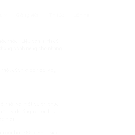
c
Giảng viên
Tin tức
Liên hệ
hắc mắc: “Liệu con mình có
 không dành riêng cho những
 đó một cách khoa học. Vậy
đối mặt với một dự án phức
hiệm vụ khổng lồ, con học
ớc một.
 dài, hay đơn giản là việc