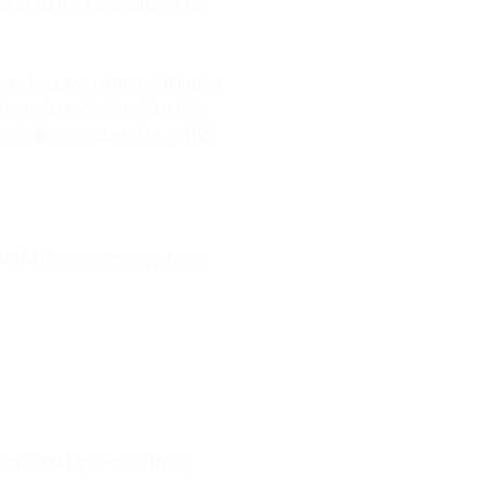
ai là sự thất bại. Chúng tôi
ng chạy, con đang rèn luyện
cho máy móc. Sự điềm tĩnh
ần có để vượt qua những khó
 tư duy logic của con được
ủa Toán học và sự thú vị