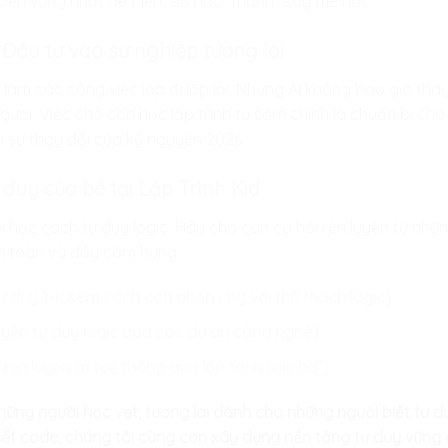
bền vững nhất để biến “sợ học” thành “say mê học”.
 Đầu tư vào sự nghiệp tương lai
 làm các công việc lặp đi lặp lại. Nhưng AI không bao giờ th
gười. Việc cho con học lập trình từ sớm chính là chuẩn bị c
i sự thay đổi của kỷ nguyên 2026.
duy của bé tại Lập Trình Kid
i học cách tư duy logic. Hãy cho con cơ hội rèn luyện từ nhữ
n toàn và đầy cảm hứng.
ư duy 1-1: Xem cách con phản ứng với thử thách logic]
luyện tư duy logic qua các dự án công nghệ]
èn luyện trí tuệ thông qua lập trình tại nhà”]
ững người học vẹt, tương lai dành cho những người biết tư duy
viết code, chúng tôi cùng con xây dựng nền tảng tư duy vững c