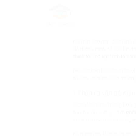
Skip
to
content
Khi nhìn vào một đoạn mã (
đủ thông minh để học lập trì
thiên tài, mà lập trình là c
Nếu coi kiến thức là dữ liệu, 
tại sao lập trình lại là “ph
1. Phân rã vấn đề: Kỹ n
Trong lập trình, không bao 
tạp, trẻ được dạy cách
phân
cách chia nó thành những m
Kỹ năng này không chỉ áp dụ