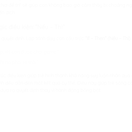
hia để trị” sẽ giúp con không bao giờ cảm thấy bị choáng ng
ến đích.
gic điều kiện: “Nếu – Thì”
quyết định. Lập trình dạy con cấu trúc
“If – Then” (Nếu – Thì)
p, thì con được chơi game.”
ì nó phải rẽ trái.”
rúc điều kiện giúp trẻ hình thành khả năng suy luận nhân quả
 đều dẫn đến một kết quả cụ thể. Điều này giúp trẻ sống có
 đưa ra quyết định thay vì hành động bồng bột.