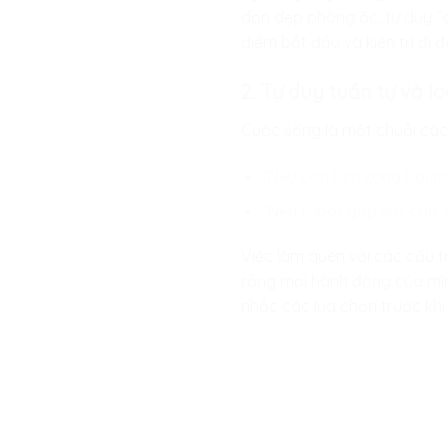
dọn dẹp phòng ốc, tư duy “c
điểm bắt đầu và kiên trì đi đ
2. Tư duy tuần tự và lo
Cuộc sống là một chuỗi các 
“Nếu con làm xong bài tậ
“Nếu robot gặp vật cản, th
Việc làm quen với các cấu t
rằng mọi hành động của mình
nhắc các lựa chọn trước khi