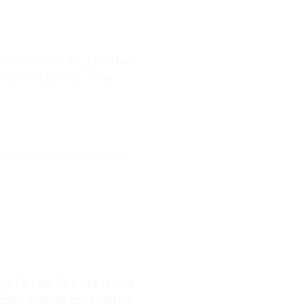
ay thế được tư duy phản biện
ho con một bộ não “khỏe
ng bước đi nhỏ nhất trong
. Tại Lập Trình Kid, chúng
hắc nhất để con tự tin sải