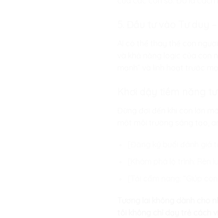
của các con số. Đó là cách 
5. Đầu tư vào Tư duy –
AI có thể thay thế con người
và khả năng logic của con n
mạnh” và linh hoạt trước mọ
Khơi dậy tiềm năng tư 
Đừng đợi đến khi con lớn mớ
một môi trường sáng tạo, a
[Đăng ký buổi đánh giá t
[Khám phá lộ trình: Rèn 
[Tải cẩm nang: “Giúp con r
Tương lai không dành cho nh
tôi không chỉ dạy trẻ cách 