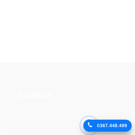
!
Facebook
0367.448.499
TP.