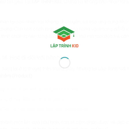
iều tất yếu. Tại
LẬP TRÌNH KID
, chúng tôi không nhìn nhận lỗi s
nhân tại sao nhân vật không di chuyển, tại sao ứng dụng khô
hứng. Con học cách bình tĩnh, không nóng vội, không đổ lỗi 
p trình chính là nền tảng của bản lĩnh – thứ mà mọi đứa trẻ c
c tế: Học đi đôi với hành
ng lại ở lý thuyết trên trang giấy. Nhưng tại Lập Trình Kid,
phẩm (Product)
.
ập trình nhân vật di chuyển chính xác.
ể xây dựng điểm số trong game.
ể tạo ra các hiệu ứng hình ảnh sống động.
n thành một kết quả hữu hình, con sẽ cảm nhận được vẻ đẹp c