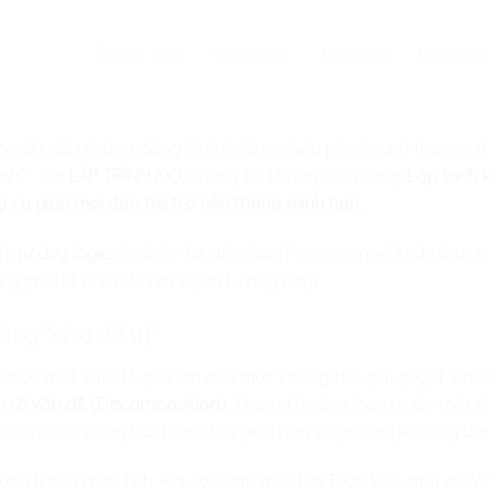
Trang chủ
Giới thiệu
Học phí
Khóa họ
code) đầy những dòng lệnh lạ lẫm, nhiều phụ huynh thường t
nh?”. Tại
LẬP TRÌNH KID
, chúng tôi khẳng định rằng:
Lập trình
ông cụ giúp mọi đứa trẻ trở nên thông minh hơn.
thì
tư duy logic
chính là “hệ điều hành” giúp con xử lý dữ liệu
òng gym” tốt nhất để rèn luyện tư duy này?
ăng “chia để trị”
giờ có một vấn đề quá lớn đến mức không thể giải quyết. Khi 
 rã vấn đề (Decomposition)
. Thay vì hoảng loạn trước một n
ảnh nhỏ, những bài toán đơn giản hơn và giải quyết từng bư
ng trong máy tính. Khi con gặp một bài Toán khó, một đề Văn