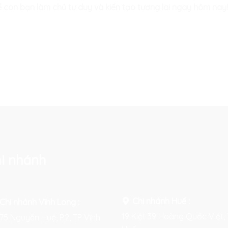
ể con bạn làm chủ tư duy và kiến tạo tương lai ngay hôm nay
i nhánh
Chi nhánh Huế :
Chi nhánh Vĩnh Long :
19 Kiệt 39 Hoàng Quốc Việt, 
75 Nguyễn Huệ, P.2, TP Vĩnh