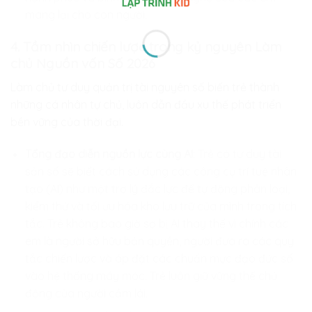
mang lại cho con người.
4. Tầm nhìn chiến lược trong kỷ nguyên Làm
chủ Nguồn vốn Số 2026
Làm chủ tư duy quản trị tài nguyên số biến trẻ thành
những cá nhân tự chủ, luôn dẫn đầu xu thế phát triển
bền vững của thời đại.
Tổng đạo diễn nguồn lực cùng AI
: Trẻ có tư duy tài
sản số sẽ biết cách sử dụng các công cụ trí tuệ nhân
tạo (AI) như một trợ lý đắc lực để tự động phân loại,
kiểm thử và tối ưu hóa kho lưu trữ của mình trong tích
tắc. Trẻ không bao giờ sợ bị AI thay thế vì chính các
em là người sở hữu bản quyền, người đưa ra các quy
tắc chiến lược và áp đặt các chuẩn mực đạo đức số
vào hệ thống máy móc. Trẻ luôn giữ vững thế chủ
động của người cầm lái.