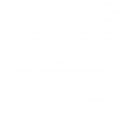
giá công nghệ: “Dự án phần mềm hỗ trợ người
lái xe
an toàn của con đáng giá bao nhiêu?”, “Nếu tích hợp
hệ thống bảo mật đa tầng của con vào một
ngân
hàng
số, giá trị mang lại cho người dùng là gì?”. Trẻ
học cách đóng gói sản phẩm, viết tài liệu hướng dẫn
kỹ thuật (Documentation) chuẩn chỉnh. Đây chính là
năng lực cốt lõi được săn đón tại các hệ thống quản
trị của các tập đoàn tài chính lớn hoặc quy trình kiểm
soát của các
nhà máy lọc dầu
năm 2026.
Tư duy tái sử dụng mã nguồn (Reusable Code
Mindset)
: Trẻ học cách xây dựng các thư viện mã
nguồn mẫu do chính mình phát triển, để khi bước vào
các dự án lớn hơn, trẻ không cần phải làm lại từ đầu.
Sự chỉn chu này giống như một người
lái xe
biết bảo
dưỡng động cơ và tích lũy kinh nghiệm qua từng
chặng đường, giúp trẻ luôn tiến về phía trước với tốc
độ nhanh nhất và an toàn nhất.