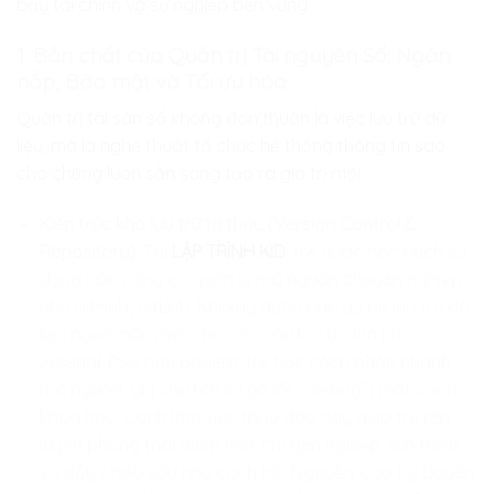
bẩy tài chính và sự nghiệp bền vững.
1. Bản chất của Quản trị Tài nguyên Số: Ngăn
nắp, Bảo mật và Tối ưu hóa
Quản trị tài sản số không đơn thuần là việc lưu trữ dữ
liệu, mà là nghệ thuật tổ chức hệ thống thông tin sao
cho chúng luôn sẵn sàng tạo ra giá trị mới.
Kiến trúc kho lưu trữ tri thức (Version Control &
Repository)
: Tại
LẬP TRÌNH KID
, trẻ được học cách sử
dụng các công cụ quản lý mã nguồn chuyên nghiệp
như GitHub, GitLab. Khi xây dựng các dự án lưu trữ dữ
liệu người hâm mộ cho các câu lạc bộ lớn như
Arsenal, PSG hay Bayern, trẻ học cách phân nhánh
mã nguồn, ghi chú lịch sử gỡ lỗi (“debug”) một cách
khoa học. Cách làm việc thấu đáo này giúp trẻ rèn
luyện phong thái điềm tĩnh, chuyên nghiệp, lịch thiệp
và đầy chiều sâu như cách MC Nguyễn Cao Kỳ Duyên