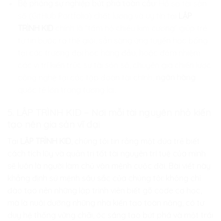
Bệ phóng sự nghiệp bứt phá toàn cầu
: Hồ sơ tài sản
số (GitHub Portfolio) chất lượng và uy tín tại
LẬP
TRÌNH KID
chính là “tấm hộ chiếu kim cương” giúp trẻ
tự tin bước ra thế giới, sẵn sàng ứng tuyển học bổng
tại các trường đại học hàng đầu, hoặc đảm nhiệm
các vị trí kiến trúc sư tài sản số, chuyên gia chiến lược
công nghệ tại các tập đoàn tài chính,
ngân hàng
quốc tế lớn trong tương lai.
5. LẬP TRÌNH KID – Nơi mỗi tài nguyên nhỏ kiến
tạo nên gia sản vĩ đại
Tại
LẬP TRÌNH KID
, chúng tôi tin rằng một đứa trẻ biết
cách tích lũy và quản trị tốt tài nguyên trí tuệ của mình
sẽ luôn là người làm chủ vận mệnh cuộc đời. Bài viết này
khẳng định sứ mệnh sâu sắc của chúng tôi: không chỉ
đào tạo nên những lập trình viên biết gõ code cơ học,
mà là nuôi dưỡng những nhà kiến tạo toàn năng, có tư
duy hệ thống vững chãi, óc sáng tạo bứt phá và một trái