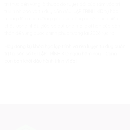
tri thức bền vững là thước đo tuyệt đối của tầm vóc trí
tuệ đỉnh cao và tư duy dẫn đầu.
LẬP TRÌNH KID
tự hào
mang đến môi trường giáo dục công nghệ thực chiến
chất lượng nhất, giúp bé bứt phá mọi giới hạn của bản
thân để vững bước chinh phục tương lai 2026 rực rỡ.
Hãy đăng ký khóa học lập trình và rèn luyện tư duy quản
trị tài sản số tại LẬP TRÌNH KID ngay hôm nay – Cùng
con bạn khởi đầu hành trình vĩ đại!