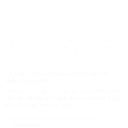
quản trị các dự án cuộc đời – luôn ngăn nắp, rõ ràng
và làm chủ mọi nguồn lực trong tay.
Tư duy phân bổ nguồn lực hợp lý
: Trẻ học cách tiết
kiệm dung lượng bộ nhớ đám mây, tối ưu hóa băng
thông truyền tải dữ liệu. Tư duy này giúp bộ não trẻ
hình thành bộ lọc tự nhiên, biết cách từ chối các luồng
thông tin nhiễu loạn để dành trọn vẹn không gian tư
duy cho những kiến thức thực chất, có giá trị ứng
dụng cao cho xã hội.
2. Kỹ năng Đầu tư Tri thức và Định giá Sản
phẩm Công nghệ
Chúng tôi hướng dẫn trẻ tư duy như một nhà đầu tư mạo
hiểm, biết cách dùng thời gian hiện tại để đổi lấy những
năng lực đắt giá trong tương lai.
Biến tri thức thành giải pháp thương mại
: Học viên tại
LẬP TRÌNH KID
được thực chiến với các bài toán định