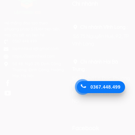
Chi nhánh
Hệ thống đào tạo theo
Chi nhánh Vĩnh Long :
phương pháp STEAM tiên tiến.
Mọi chi tiết xin liên hệ:
Số 75 Nguyễn Huệ, P.2, TP
0367 448 499
Vĩnh Long
laptrinhkid.it@gmail.com
https://laptrinhkid.com
Chi nhánh Hai Bà
Số 48, Ngõ 215 Định Công
Trưng
:
Thượng, Định Công, Hoàng
Mai, Hà Nội
Số 27 phố Lò Đúc, Phường
Phạm Đình Hổ, Quận Hai
0367.448.499
Bà Trưng, Thành phố Hà
Nội
Facebook