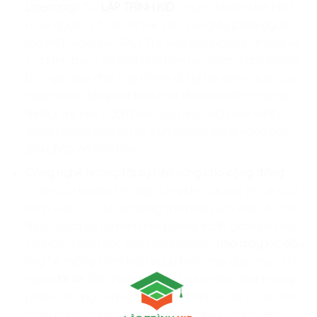
Licensing)
: Tại
LẬP TRÌNH KID
, chúng tôi dạy trẻ hiểu
rõ về quyền sở hữu trí tuệ, các loại giấy phép nguồn
mở (MIT, Apache, GPL). Trẻ hiểu rằng lòng tự trọng và
sự chính trực của một nhà kiến tạo nằm ở chỗ không
bao giờ đạo nhái hay chiếm dụng tài sản trí tuệ của
người khác. Khi phát hiện một lỗi bảo mật trong hệ
thống, trẻ học cách báo cáo một cách văn minh,
dũng cảm nhìn nhận để cùng cộng đồng nâng cấp
giải pháp an toàn hơn.
Công nghệ hướng tới sự bền vững cho cộng đồng
:
Chúng tôi hướng trẻ ứng dụng kho tài sản trí tuệ của
mình vào các dự án mang tính nhân văn sâu sắc, như
thuật toán tối ưu hóa năng lượng xanh giảm khí thải
carbon quanh các khu công nghiệp,
nhà máy lọc dầu
,
hay hệ thống cảnh báo nguy hiểm thời gian thực cho
người
lái xe
. Trẻ nhận ra rằng tài sản lớn nhất không
phải là những con số trên màn hình, mà là sự an tâm,
hạnh phúc và bình an mà công nghệ của các em