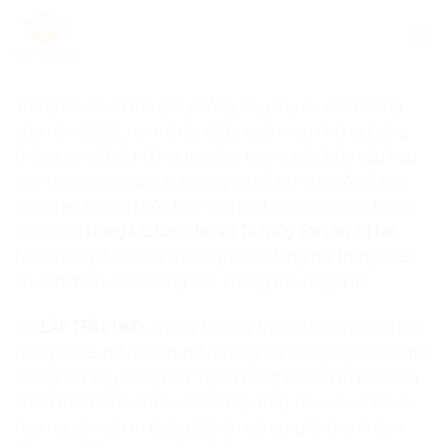
Skip
to
content
Trong bối cảnh thế giới phẳng đầy rẫy sự xao nhãng
của năm 2026, nơi trẻ rất dễ bị cuốn vào những luồng
thông tin vô bổ, những trò chơi trực tuyến bủa vây hay
các thông tin mang tính may rủi về kết quả xổ số trên
mạng xã hội, sự khác biệt của một nhà lãnh đạo tương
lai nằm ở
Năng lực làm chủ và Tích lũy Tài sản Trí tuệ
.
Nếu không được định hướng, trẻ sẽ lãng phí tài nguyên
số của mình vào những việc không tạo ra giá trị.
Tại
LẬP TRÌNH KID
, chúng tôi dạy trẻ cách nhìn nhận mỗi
dòng code, mỗi dự án, mỗi chứng chỉ công nghệ như một
viên gạch xây dựng nên “ngân hàng tài sản trí tuệ” của
chính mình. Các em học cách quản lý, bảo vệ và tối ưu
hóa nguồn vốn tri thức để biến công nghệ thành đòn