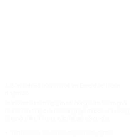
3. Bản lĩnh Sở hữu Trí tuệ và Đạo đức Trách
nhiệm Số
Sở hữu một kho tài nguyên số khổng lồ đòi hỏi trẻ phải
có một nền tảng đạo đức sáng ngời để bảo vệ sự công
bằng và tính chính trực của thế giới công nghệ.
Tôn trọng và Bảo vệ Bản quyền (Copyright &