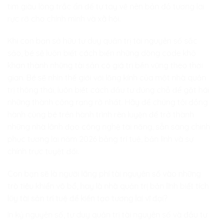
tim giàu lòng trắc ẩn để tự tay vẽ nên bản đồ tương lai
rực rỡ cho chính mình và xã hội.
Khi con bạn sở hữu tư duy quản trị tài nguyên số sắc
sảo, bé sẽ luôn biết cách biến những dòng code khô
khan thành những tài sản có giá trị bền vững theo thời
gian. Bé sẽ nhìn thế giới với lăng kính của một nhà quản
trị thông thái, luôn biết cách đầu tư đúng chỗ để gặt hái
những thành công rạng rỡ nhất. Hãy để chúng tôi đồng
hành cùng bé trên hành trình rèn luyện để trở thành
những nhà lãnh đạo công nghệ tài năng, sẵn sàng chinh
phục tương lai năm 2026 bằng trí tuệ, bản lĩnh và sự
chính trực tuyệt đối.
Con bạn sẽ là người lãng phí tài nguyên số vào những
trò tiêu khiển vô bổ, hay là nhà quản trị bản lĩnh biết tích
lũy tài sản trí tuệ để kiến tạo tương lai vĩ đại?
In kỷ nguyên số, tư duy quản trị tài nguyên số và đầu tư