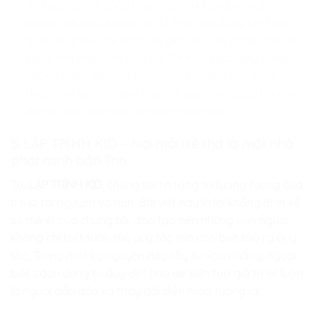
trẻ hợp tác để cùng nhau tạo ra những sản phẩm
mang tính biểu tượng. Ví dụ: Một ứng dụng kết hợp
giữa thể thao, âm nhạc và giáo dục để nâng cao đời
sống tinh thần cho bạn bè. Trẻ học cách xây dựng
những cộng đồng tích cực, nơi sự sáng tạo được nuôi
dưỡng và lan tỏa, làm cho thế giới năm 2026 trở nên
thông minh và nhân văn hơn mỗi ngày.
5. LẬP TRÌNH KID – Nơi mỗi trẻ thơ là một nhà
phát minh bản lĩnh
Tại
LẬP TRÌNH KID
, chúng tôi tin rằng trí tưởng tượng của
trẻ là tài nguyên vô hạn. Bài viết này là lời khẳng định về
sứ mệnh của chúng tôi: đào tạo nên những con người
không chỉ biết tuân thủ quy tắc mà còn biết tạo ra quy
tắc. Trong một kỷ nguyên đầy rẫy sự xao nhãng, người
biết cách dùng tư duy đột phá để kiến tạo giá trị sẽ luôn
là người dẫn đầu và thay đổi diện mạo tương lai.