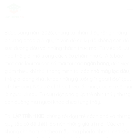
Skip
to
content
Bước sang năm 2026, chúng ta nhận thấy rằng những
phương pháp giải quyết vấn đề cũ kỹ đã không còn đủ
sức đương đầu với những thách thức mới. Từ việc tối ưu
hóa thế giới mở trong các siêu phẩm như GTA 6, bảo
mật các loại tài sản số mới tại các
ngân hàng
, đến việc
giảm thiểu khí thải thông minh tại các
nhà máy lọc dầu
,
thế giới đang khát khao những ý tưởng “ngoài hộp” (out-
of-the-box). Nếu trẻ chỉ học theo lối mòn, các em sẽ mãi
là người đi sau. Tư duy đột phá giúp trẻ nhìn thấy những
con đường mà người khác chưa từng thấy.
Tại
LẬP TRÌNH KID
, chúng tôi dạy trẻ cách phá vỡ những
quy tắc cũ để thiết lập nên những giá trị mới. Các em
không chỉ lập trình theo mẫu, mà phải là những nhà đổi