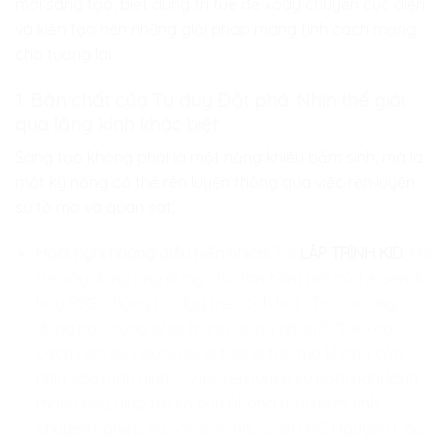
mới sáng tạo, biết dùng trí tuệ để xoay chuyển cục diện
và kiến tạo nên những giải pháp mang tính cách mạng
cho tương lai.
1. Bản chất của Tư duy Đột phá: Nhìn thế giới
qua lăng kính khác biệt
Sáng tạo không phải là một năng khiếu bẩm sinh, mà là
một kỹ năng có thể rèn luyện thông qua việc rèn luyện
sự tò mò và quan sát.
Hoài nghi những điều hiển nhiên
: Tại
LẬP TRÌNH KID
, khi
trẻ xây dựng ứng dụng cho fan hâm mộ của Arsenal
hay PSG, chúng tôi dạy trẻ cách hỏi: “Tại sao ứng
dụng nào cũng phải trông giống nhau?”, “Liệu có
cách nào để người dùng tương tác mà không cần
nhìn vào màn hình?”. Việc rèn luyện sự hoài nghi lành
mạnh này giúp trẻ sở hữu phong thái điềm tĩnh,
chuyên nghiệp và sắc sảo như cách MC Nguyễn Cao