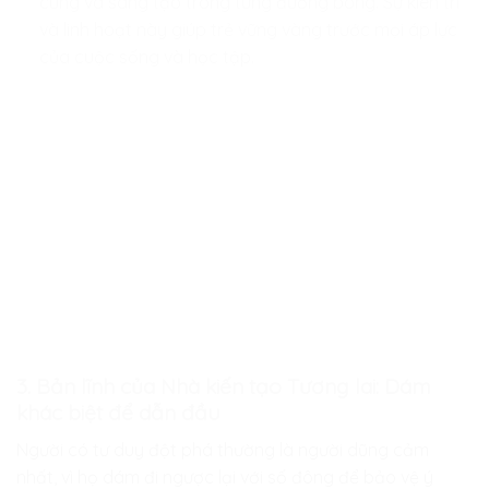
cùng và sáng tạo trong từng đường bóng. Sự kiên trì
và linh hoạt này giúp trẻ vững vàng trước mọi áp lực
của cuộc sống và học tập.
3. Bản lĩnh của Nhà kiến tạo Tương lai: Dám
khác biệt để dẫn đầu
Người có tư duy đột phá thường là người dũng cảm
nhất, vì họ dám đi ngược lại với số đông để bảo vệ ý