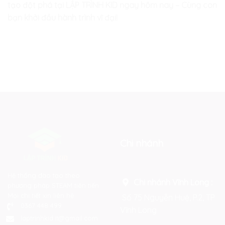
tạo đột phá tại LẬP TRÌNH KID ngay hôm nay – Cùng con
bạn khởi đầu hành trình vĩ đại!
Chi nhánh
Hệ thống đào tạo theo
Chi nhánh Vĩnh Long :
phương pháp STEAM tiên tiến.
Mọi chi tiết xin liên hệ:
Số 75 Nguyễn Huệ, P.2, TP
0367 448 499
Vĩnh Long
laptrinhkid.it@gmail.com