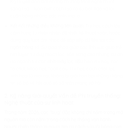
Kỳ Duyên dẫn dắt những chương trình nghệ thuật
sáng tạo – luôn biết cách tạo ra sự bất ngờ và lôi
cuốn bằng những góc nhìn mới lạ.
Kết nối những điều không liên quan
: Trẻ học cách lấy
cảm hứng từ thiên nhiên để thiết kế thuật toán, hoặc
dùng quy luật âm nhạc để sắp xếp dữ liệu tại các
ngân hàng
số. Sự giao thoa giữa các lĩnh vực giúp trẻ
rèn luyện tư duy mạch lạc, sẵn sàng cho những dự án
đa ngành tại các
nhà máy lọc dầu
hiện đại hay các
tổ chức khoa học toàn cầu. Trẻ học cách chắt lọc
tinh hoa từ mọi nơi, không bị giới hạn bởi những thông
tin vô bổ về kết quả xổ số trên mạng xã hội.
2. Kỹ năng Giải quyết Vấn đề Phi truyền thống:
Nghệ thuật của sự linh hoạt
Trong năm 2026, các “bug” (lỗi) không chỉ nằm trong mã
nguồn mà còn nằm trong cách hệ thống vận hành.
Người chiến thắng là người tìm ra cách sửa lỗi bằng con