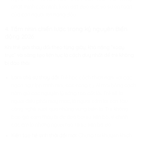
phát minh của mình, luôn đặt đạo đức và sự an toàn
của con người lên hàng đầu.
4. Tầm nhìn chiến lược trong kỷ nguyên Biến
động 2026
Khi thế giới thay đổi theo từng giây, khả năng “xoay
trục” và sáng tạo liên tục là cách duy nhất để trẻ không
bị đào thải.
Làm chủ sự thay đổi
: Trẻ học cách thích nghi với các
ngôn ngữ lập trình mới, các công cụ AI mới bằng cách
nắm giữ các nguyên lý sáng tạo cốt lõi. Trẻ sẽ là
người điều phối máy móc, là người cầm lái con tàu
công nghệ vượt qua những vùng biển lạ. Trẻ không
bao giờ cảm thấy bị đe dọa bởi sự tiến bộ, vì chính
các em là những người tạo ra sự tiến bộ đó.
Kiến tạo hệ sinh thái đổi mới
: Chúng tôi khuyến khích