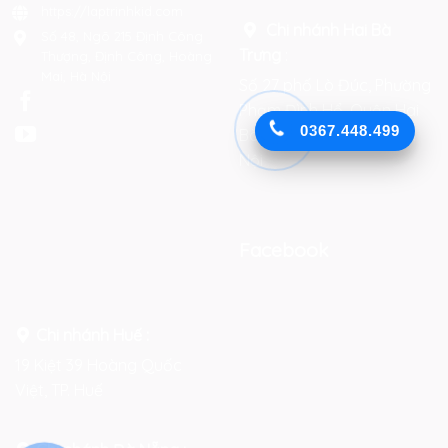
https://laptrinhkid.com
Chi nhánh Hai Bà
Số 48, Ngõ 215 Định Công
Trưng
:
Thượng, Định Công, Hoàng
Mai, Hà Nội
Số 27 phố Lò Đúc, Phường
Phạm Đình Hổ, Quận Hai
0367.448.499
Bà Trưng, Thành phố Hà
Nội
Facebook
Chi nhánh Huế :
19 Kiệt 39 Hoàng Quốc
Việt, TP. Huế