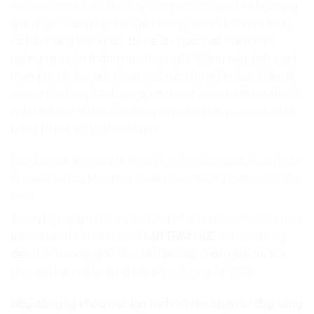
Khi con bạn sở hữu tư duy sáng tạo đột phá và kỹ năng
giải quyết vấn đề phi truyền thống, bé sẽ luôn tìm thấy
cơ hội trong khó khăn. Bé sẽ là người biết cách biến
những rào cản thành nấc thang để thăng tiến, biết cách
mang lại những giải pháp mới mẻ cho nhân loại. Hãy để
chúng tôi đồng hành cùng bé trong hành trình trở thành
nhà kiến tạo vĩ đại, sẵn sàng làm chủ thế giới năm 2026
bằng trí tuệ và sự dũng cảm.
Con bạn sẽ là người đi theo lối mòn của người khác, hay
là người tự tay khai phá những con đường mới cho nhân
loại?
Trong kỷ nguyên số, tư duy đột phá là thước đo của bản
lĩnh và tầm nhìn lãnh đạo.
LẬP TRÌNH KID
tự hào mang
đến môi trường giáo dục tiên phong nhất, giúp bé bứt
phá giới hạn và tự tin chinh phục tương lai 2026.
Hãy đăng ký khóa học lập trình và rèn luyện tư duy sáng