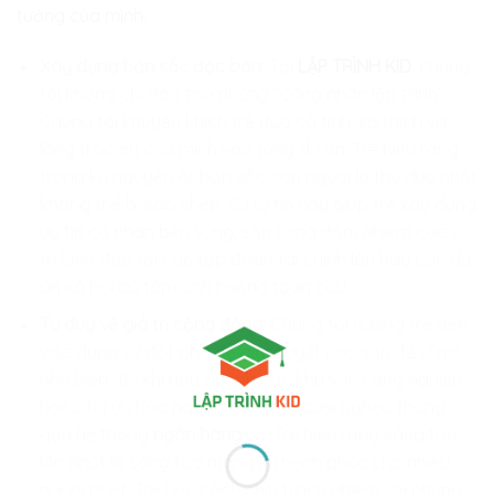
tưởng của mình.
Xây dựng bản sắc độc bản
: Tại
LẬP TRÌNH KID
, chúng
tôi không chỉ đào tạo những “công nhân lập trình”.
Chúng tôi khuyến khích trẻ đưa cá tính, sở thích và
lòng trắc ẩn của mình vào từng dự án. Trẻ hiểu rằng
trong kỷ nguyên AI, bản sắc con người là thứ duy nhất
không thể bị sao chép. Sự tự tin này giúp trẻ xây dựng
uy tín cá nhân bền vững, sẵn sàng đảm nhiệm các vị
trí lãnh đạo tại các tập đoàn tài chính lớn hay các dự
án xã hội có tầm ảnh hưởng toàn cầu.
Tư duy về giá trị cộng đồng
: Chúng tôi hướng trẻ đến
việc dùng sự đột phá để giải quyết các vấn đề vĩ mô
như biến đổi khí hậu quanh các khu vực công nghiệp
hoặc tối ưu hóa nguồn lực cho người nghèo thông
qua hệ thống
ngân hàng
số. Trẻ hiểu rằng sáng tạo
lớn nhất là sáng tạo mang lại hạnh phúc cho nhiều
người nhất. Trẻ học cách chịu trách nhiệm với những