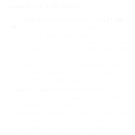
đường ngắn nhất và độc đáo nhất.
Tư duy nghịch đảo (Reverse Thinking)
: Tại
LẬP TRÌNH
KID
, trẻ được học cách giải quyết vấn đề bằng cách
đi ngược từ kết quả mong muốn về điểm bắt đầu. Nếu
muốn một hệ thống hỗ trợ người
lái xe
không bao giờ
va chạm, thay vì chỉ cài cảm biến, trẻ có thể nghĩ đến
việc kết nối hạ tầng giao thông thông minh. Quá trình
này rèn luyện tính tỉ mỉ và tầm nhìn xa, giúp trẻ hiểu
rằng: “Đôi khi phải lùi một bước, hoặc đi đường vòng,
con mới có thể về đích nhanh hơn”.
Chấp nhận sai lầm như một nguyên liệu sáng tạo
:
Chúng tôi tạo ra môi trường nơi trẻ không sợ thất bại.
Nếu một bản mod game không chạy, trẻ học cách
tìm kiếm những “vẻ đẹp” trong sai sót đó để phát triển
một tính năng mới. Tinh thần của các cầu thủ Bayern
hay đội tuyển U17 Indonesia luôn là: chiến đấu đến