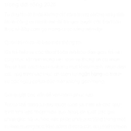
trong đời sống 2026
Tư duy thuật toán không chỉ nằm trong phòng máy tính.
Nó là công cụ mạnh mẽ để trẻ giải quyết các bài toán
thực tế đầy cam go trong cuộc sống hiện đại.
Quản trị rủi ro và bảo mật thông tin
Khi trẻ hiểu về các thuật toán mã hóa đơn giản, trẻ sẽ
có ý thức tốt hơn trong việc bảo vệ thông tin cá nhân.
Trẻ sẽ biết cách tạo ra những mật khẩu mạnh, nhận diện
các quy trình xác thực an toàn tại
ngân hàng
và tránh
xa các nguy cơ lừa đảo trên không gian mạng.
Giải quyết các vấn đề vận hành phức tạp
Trẻ có thể dùng tư duy thuật toán để thiết kế các quy
trình làm việc nhóm hiệu quả, hoặc đề xuất các giải
pháp giúp tối ưu hóa việc phân phối quà tặng trong một
sự kiện trường học. Khả năng đưa ra các quy trình chuẩn