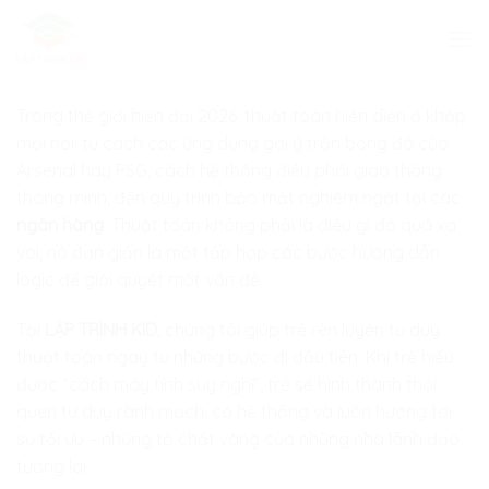
Skip
to
content
Trong thế giới hiện đại 2026, thuật toán hiện diện ở khắp
mọi nơi: từ cách các ứng dụng gợi ý trận bóng đá của
Arsenal hay PSG, cách hệ thống điều phối giao thông
thông minh, đến quy trình bảo mật nghiêm ngặt tại các
ngân hàng
. Thuật toán không phải là điều gì đó quá xa
vời; nó đơn giản là một tập hợp các bước hướng dẫn
logic để giải quyết một vấn đề.
Tại
LẬP TRÌNH KID
, chúng tôi giúp trẻ rèn luyện tư duy
thuật toán ngay từ những bước đi đầu tiên. Khi trẻ hiểu
được “cách máy tính suy nghĩ”, trẻ sẽ hình thành thói
quen tư duy rành mạch, có hệ thống và luôn hướng tới
sự tối ưu – những tố chất vàng của những nhà lãnh đạo
tương lai.