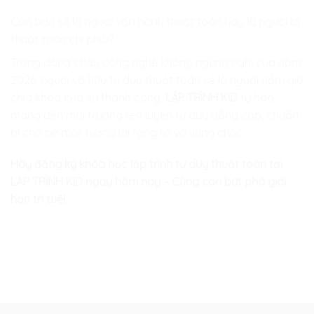
Con bạn sẽ là người vận hành thuật toán hay là người bị
thuật toán chi phối?
Trong dòng chảy công nghệ không ngừng nghỉ của năm
2026, người sở hữu tư duy thuật toán sẽ là người nắm giữ
chìa khóa của sự thành công.
LẬP TRÌNH KID
tự hào
mang đến môi trường rèn luyện tư duy đẳng cấp, chuẩn
bị cho bé một tương lai rạng rỡ và vững chắc.
Hãy đăng ký khóa học lập trình tư duy thuật toán tại
LẬP TRÌNH KID ngay hôm nay – Cùng con bứt phá giới
hạn trí tuệ!