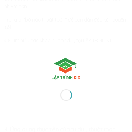
nhiệm hơn.
Trang bị “bộ não thuật toán” để con dẫn đầu kỷ nguyên
số!
👉 Tìm hiểu các khóa học tư duy tại LẬP TRÌNH KID
4. Ứng dụng thực tiễn của tư duy thuật toán