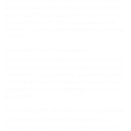
thử thách tối ưu mã nguồn. Thay vì dùng 10 dòng lệnh,
liệu có cách nào chỉ dùng 3 dòng lệnh mà vẫn đạt kết
quả tương tự? Tư duy này giúp trẻ luôn đặt câu hỏi về
hiệu quả trong thực tế: “Làm sao để giải bài tập này
nhanh hơn?”, “Làm sao để lộ trình
lái xe
đến trường ít kẹt
xe nhất?”.
Sự đánh đổi (Trade-off) trong quyết định
Tối ưu hóa đôi khi là sự đánh đổi. Trẻ học được rằng đôi
khi phải cân nhắc giữa vẻ đẹp giao diện và tốc độ xử lý
mượt mà. Bài học về sự cân nhắc giúp trẻ trưởng thành
hơn trong việc đưa ra các quyết định quan trọng, dù là
trong quản lý tài chính tại
ngân hàng
hay quản trị thời
gian cá nhân.
3. Khả năng phát hiện mẫu và tư duy hệ thống
Thế giới năm 2026 vận hành dựa trên dữ liệu và xu
hướng. Những người thành công là những người sớm