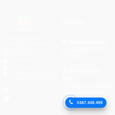
Chi nhánh
Hệ thống đào tạo theo
Chi nhánh Vĩnh Long :
phương pháp STEAM tiên tiến.
Mọi chi tiết xin liên hệ:
Số 75 Nguyễn Huệ, P.2, TP
0367 448 499
Vĩnh Long
laptrinhkid.it@gmail.com
https://laptrinhkid.com
Chi nhánh Hai Bà
Số 48, Ngõ 215 Định Công
Trưng
:
Thượng, Định Công, Hoàng
Mai, Hà Nội
Số 27 phố Lò Đúc, Phường
Phạm Đình Hổ, Quận Hai
Bà Trưng, Thành phố Hà
0367.448.499
Nội