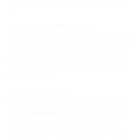
nhận ra các quy luật (mẫu) ẩn sau những sự việc ngẫu
nhiên.
Nhận diện quy luật (Pattern Recognition)
Trong quá trình lập trình các trò chơi mô phỏng như GTA
6, trẻ học cách nhận diện các hành động lặp đi lặp lại để
tạo ra các hàm (functions) xử lý chung. Kỹ năng này
giúp trẻ cực kỳ nhạy bén trong việc nắm bắt kiến thức
mới, từ việc học ngoại ngữ đến việc hiểu các quy luật
biến động của xã hội.
Tư duy hệ thống và sự liên kết
Mọi dòng code đều có liên quan đến nhau. Một thay đổi
nhỏ ở đầu trang có thể ảnh hưởng đến kết quả ở cuối
trang. Tại
LẬP TRÌNH KID
, trẻ hiểu được tầm quan trọng
của tính hệ thống. Trẻ sẽ nhìn nhận thế giới như một
mạng lưới các mối quan hệ nhân quả, giúp các em dự
đoán được hậu quả của hành động và sống có trách