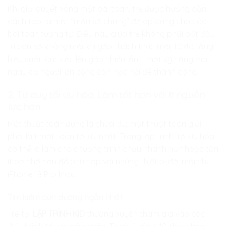
Khi giải quyết xong một bài toán, trẻ được hướng dẫn
cách tạo ra một “mẫu số chung” để áp dụng cho các
bài toán tương tự. Điều này giúp trẻ không phải bắt đầu
từ con số không mỗi khi gặp thách thức mới, từ đó tăng
hiệu suất làm việc lên gấp nhiều lần – một kỹ năng mà
ngay cả người lớn cũng cần học hỏi để thành công.
2. Tư duy tối ưu hóa: Làm tốt hơn với ít nguồn
lực hơn
Một thuật toán đúng là chưa đủ; một thuật toán giỏi
phải là thuật toán tối ưu nhất. Trong lập trình, tối ưu hóa
có thể là làm cho chương trình chạy nhanh hơn hoặc tốn
ít bộ nhớ hơn để phù hợp với những thiết bị đời mới như
iPhone 18 Pro Max.
Tìm kiếm con đường ngắn nhất
Trẻ tại
LẬP TRÌNH KID
thường xuyên tham gia vào các