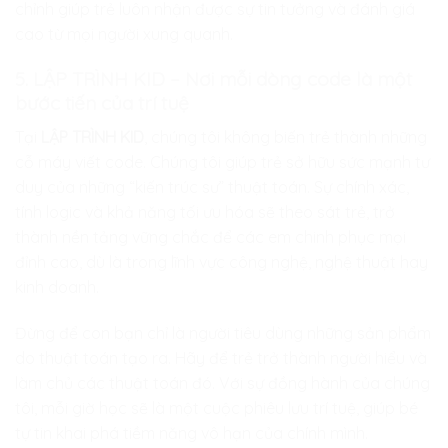
chỉnh giúp trẻ luôn nhận được sự tin tưởng và đánh giá
cao từ mọi người xung quanh.
5. LẬP TRÌNH KID – Nơi mỗi dòng code là một
bước tiến của trí tuệ
Tại
LẬP TRÌNH KID
, chúng tôi không biến trẻ thành những
cỗ máy viết code. Chúng tôi giúp trẻ sở hữu sức mạnh tư
duy của những “kiến trúc sư” thuật toán. Sự chính xác,
tính logic và khả năng tối ưu hóa sẽ theo sát trẻ, trở
thành nền tảng vững chắc để các em chinh phục mọi
đỉnh cao, dù là trong lĩnh vực công nghệ, nghệ thuật hay
kinh doanh.
Đừng để con bạn chỉ là người tiêu dùng những sản phẩm
do thuật toán tạo ra. Hãy để trẻ trở thành người hiểu và
làm chủ các thuật toán đó. Với sự đồng hành của chúng
tôi, mỗi giờ học sẽ là một cuộc phiêu lưu trí tuệ, giúp bé
tự tin khai phá tiềm năng vô hạn của chính mình.