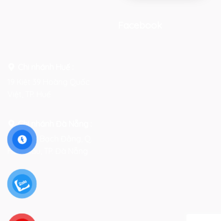
Facebook
Chi nhánh Huế :
19 Kiệt 39 Hoàng Quốc
Việt, TP. Huế
Chi nhánh Đà Nẵng :
Số 76-78 Bạch Đằng, Q.
Hải Châu, TP. Đà Nẵng