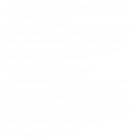
1. Bản chất của thuật toán: Biến sự phức tạp
thành quy trình đơn giản
Nhiều trẻ thường cảm thấy bối rối trước những bài toán
lớn hoặc những dự án công nghệ đồ sộ như cách vận
hành một
nhà máy lọc dầu
. Tư duy thuật toán giúp trẻ
tháo gỡ sự bối rối đó bằng cách chia nhỏ quy trình
thành những bước thực hiện đơn giản.
Xây dựng trình tự logic (Step-by-step)
Tại
LẬP TRÌNH KID
, trẻ học cách lập trình cho một nhân
vật di chuyển qua mê cung. Để làm được điều đó, trẻ
phải liệt kê từng bước: tiến lên, rẽ trái, kiểm tra vật cản…
Việc học cách sắp xếp các hành động theo một trình tự
logic giúp trẻ rèn luyện tính cẩn thận và sự chính xác
tuyệt đối trong mọi công việc hằng ngày.
Khả năng khái quát hóa vấn đề