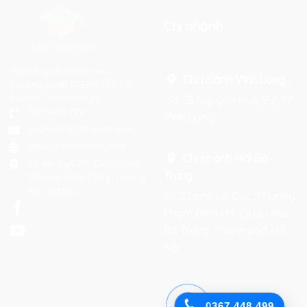
Chi nhánh
Hệ thống đào tạo theo
Chi nhánh Vĩnh Long :
phương pháp STEAM tiên tiến.
Mọi chi tiết xin liên hệ:
Số 75 Nguyễn Huệ, P.2, TP
0367 448 499
Vĩnh Long
laptrinhkid.it@gmail.com
https://laptrinhkid.com
Chi nhánh Hai Bà
Số 48, Ngõ 215 Định Công
Trưng
:
Thượng, Định Công, Hoàng
Mai, Hà Nội
Số 27 phố Lò Đúc, Phường
Phạm Đình Hổ, Quận Hai
Bà Trưng, Thành phố Hà
Nội
0367.448.499