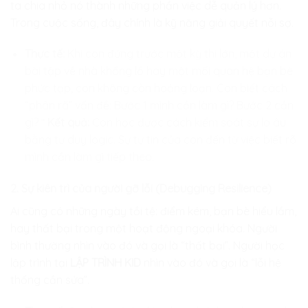
ta chia nhỏ nó thành những phần việc dễ quản lý hơn.
Trong cuộc sống, đây chính là kỹ năng giải quyết nỗi sợ.
Thực tế:
Khi con đứng trước một kỳ thi lớn, một dự án
bài tập về nhà khổng lồ hay một mối quan hệ bạn bè
phức tạp, con không còn hoảng loạn. Con biết cách
“phân rã” vấn đề: Bước 1 mình cần làm gì? Bước 2 cần
gì? *
Kết quả:
Con học được cách kiểm soát sự lo âu
bằng tư duy logic. Sự tự tin của con đến từ việc biết rõ
mình cần làm gì tiếp theo.
2. Sự kiên trì của người gỡ lỗi (Debugging Resilience)
Ai cũng có những ngày tồi tệ: điểm kém, bạn bè hiểu lầm,
hay thất bại trong một hoạt động ngoại khóa. Người
bình thường nhìn vào đó và gọi là “thất bại”. Người học
lập trình tại
LẬP TRÌNH KID
nhìn vào đó và gọi là “lỗi hệ
thống cần sửa”.