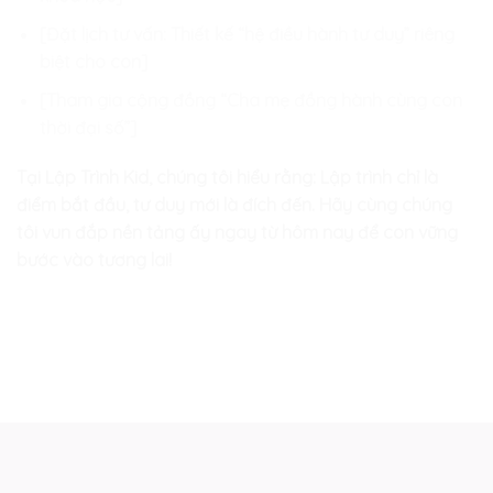
[Đặt lịch tư vấn: Thiết kế “hệ điều hành tư duy” riêng
biệt cho con]
[Tham gia cộng đồng “Cha mẹ đồng hành cùng con
thời đại số”]
Tại Lập Trình Kid, chúng tôi hiểu rằng: Lập trình chỉ là
điểm bắt đầu, tư duy mới là đích đến. Hãy cùng chúng
tôi vun đắp nền tảng ấy ngay từ hôm nay để con vững
bước vào tương lai!