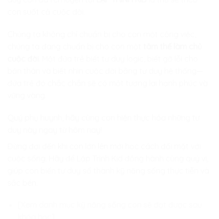
con suốt cả cuộc đời.
Chúng ta không chỉ chuẩn bị cho con một công việc,
chúng ta đang chuẩn bị cho con một
tâm thế làm chủ
cuộc đời
. Một đứa trẻ biết tư duy logic, biết gỡ lỗi cho
bản thân và biết nhìn cuộc đời bằng tư duy hệ thống—
đứa trẻ đó chắc chắn sẽ có một tương lai hạnh phúc và
vững vàng.
Quý phụ huynh, hãy cùng con hiện thực hóa những tư
duy này ngay từ hôm nay!
Đừng đợi đến khi con lớn lên mới học cách đối mặt với
cuộc sống. Hãy để Lập Trình Kid đồng hành cùng quý vị,
giúp con biến tư duy số thành kỹ năng sống thực tiễn và
sắc bén.
[Xem danh mục kỹ năng sống con sẽ đạt được sau
khóa học]