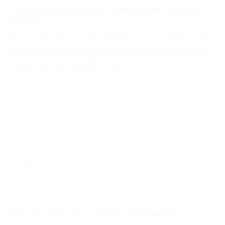
3. Tư duy hệ thống (System Thinking): Nhìn thấy “bức
tranh lớn”
Khi con lập trình, con phải hiểu được sự tác động qua lại
giữa các thành phần trong hệ thống. Nếu thay đổi biến
này, kết quả sẽ thay đổi ra sao?
Thực tế:
Trong giao tiếp và ứng xử, con bắt đầu hiểu
được tâm lý của người xung quanh. Con hiểu rằng lời
nói của mình hôm nay có thể ảnh hưởng đến cảm xúc
của bạn ngày mai. Con biết cách đặt mình vào vị trí
người khác (thấu cảm) để đưa ra hành động khôn
ngoan nhất.
Kết quả:
Con trở thành một cá nhân hòa nhã, có khả
năng nhìn nhận vấn đề đa chiều và biết cách ứng xử
văn minh trong cộng đồng.
4. Kỹ năng tư duy tối ưu (Optimization Mindset)