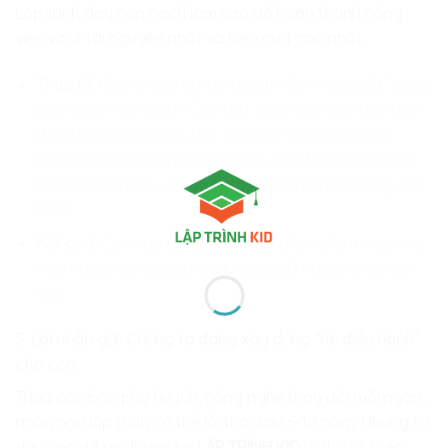
Lập trình dạy con cách làm sao để hoàn thành công
việc với ít tài nguyên nhất và hiệu quả cao nhất.
Thực tế:
Con không còn là đứa trẻ làm việc kiểu “nước
đến chân mới nhảy”. Con biết cách sắp xếp thời gian
(time management), biết cách ưu tiên những việc
quan trọng nhất (prioritization). Con học cách trân
trọng nguồn lực—dù đó là thời gian, tiền bạc hay sức
khỏe.
Kết quả:
Con xây dựng được tác phong làm việc của
một người làm chủ (owner mindset) ngay từ khi còn
nhỏ.
5. Lời nhắn gửi: Chúng ta đang xây dựng “hệ điều hành”
cho con
Thưa các bậc phụ huynh, công nghệ thay đổi mỗi ngày,
ngôn ngữ lập trình có thể lỗi thời sau 5-10 năm. Nhưng tư
duy con đã rèn luyện tại
LẬP TRÌNH KID
là thứ sẽ theo