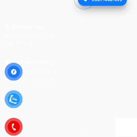
Facebook
Chi nhánh Huế :
19 Kiệt 39 Hoàng Quốc
Việt, TP. Huế
Chi nhánh Đà Nẵng :
Số 76-78 Bạch Đằng, Q.
Hải Châu, TP. Đà Nẵng
Design by
HVCG Software