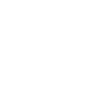
Thực tế:
Con học cách nhìn nhận thất bại như một dữ
liệu phản hồi (feedback) để điều chỉnh cách ứng xử,
thay vì dằn vặt bản thân. Con hiểu rằng: “Mình làm sai,
không có nghĩa là mình sai. Mình chỉ cần sửa lại hành
vi cho lần sau”.
Kết quả:
Đây chính là nền tảng của trí tuệ cảm xúc
(EQ) và khả năng phục hồi sau nghịch cảnh.