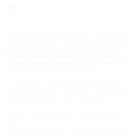
Skip
to
content
Nhiều phụ huynh thường hỏi chúng tôi: “Liệu sau này con
không làm lập trình viên thì những kiến thức này có lãng
phí không?”. Câu trả lời của chúng tôi luôn khẳng định:
Những kỹ năng con rèn luyện tại Lập Trình Kid không
phục vụ cho một nghề nghiệp nhất định, chúng phục vụ
cho một phong cách sống thành công.
Dưới đây là cách chúng tôi biến những dòng code khô
khan thành những “bộ lọc tư duy” giúp con bản lĩnh hơn
trong mọi tình huống của cuộc sống thực tế.
1. Tư duy “Chia để trị” (Divide and Conquer): Bí quyết của
sự tự tin
Trong lập trình, khi đối mặt với một bài toán khó, chúng