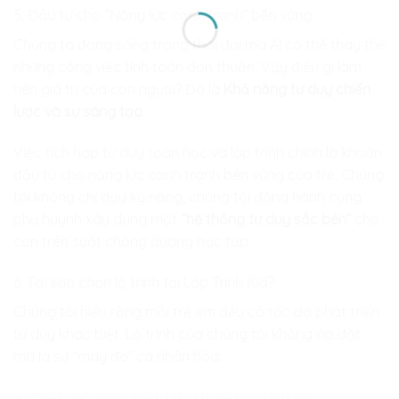
5. Đầu tư cho “Năng lực cạnh tranh” bền vững
Chúng ta đang sống trong thời đại mà AI có thể thay thế
những công việc tính toán đơn thuần. Vậy điều gì làm
nên giá trị của con người? Đó là
Khả năng tư duy chiến
lược và sự sáng tạo
.
Việc tích hợp tư duy toán học và lập trình chính là khoản
đầu tư cho năng lực cạnh tranh bền vững của trẻ. Chúng
tôi không chỉ dạy kỹ năng, chúng tôi đồng hành cùng
phụ huynh xây dựng một
“hệ thống tư duy sắc bén”
cho
con trên suốt chặng đường học tập.
6. Tại sao chọn lộ trình tại Lập Trình Kid?
Chúng tôi hiểu rằng mỗi trẻ em đều có tốc độ phát triển
tư duy khác biệt. Lộ trình của chúng tôi không áp đặt,
mà là sự “may đo” cá nhân hóa:
Đánh giá năng lực tư duy toán học đầu vào.