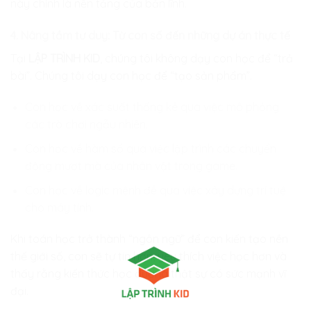
này chính là nền tảng của bản lĩnh.
4. Nâng tầm tư duy: Từ con số đến những dự án thực tế
Tại
LẬP TRÌNH KID
, chúng tôi không dạy con học để “trả
bài”. Chúng tôi dạy con học để “tạo sản phẩm”.
Con học về xác suất thống kê qua việc mô phỏng
các trò chơi ngẫu nhiên.
Con học về hàm số qua việc lập trình các chuyển
động mượt mà của nhân vật trong game.
Con học về logic mệnh đề qua việc xây dựng trí tuệ
cho máy tính.
Khi toán học trở thành “ngôn ngữ” để con kiến tạo nên
thế giới số, con sẽ tự tin hơn, yêu thích việc học hơn và
thấy rằng kiến thức học đường thật sự có sức mạnh vĩ
đại.