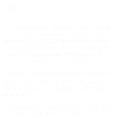
Skip
to
content
Trong giáo dục hiện đại, nếu Toán học là “ngôn ngữ” để
mô tả thế giới, thì Lập trình là “công cụ” để tương tác và
kiến tạo thế giới đó. Tại
LẬP TRÌNH KID
, chúng tôi không
nhìn nhận đây là hai môn học tách biệt. Chúng tôi gọi đó
là quá trình
“Nâng cấp hệ điều hành tư duy”
của trẻ từ
nền tảng Logic thuần túy sang tư duy hệ thống hiện đại.
1. Toán học và Lập trình: Hai mặt của một đồng xu tư duy
Nhiều phụ huynh tự hỏi: “Con đã học giỏi Toán trên lớp
rồi, có cần học thêm Lập trình không?”. Câu trả lời là:
Cực
kỳ cần thiết
.
Toán học cung cấp cho trẻ các nguyên lý về con số, hình
học và logic suy luận (If-Then). Tuy nhiên, Toán học