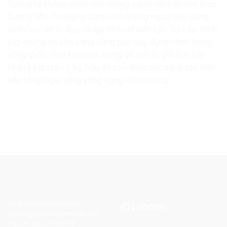
Tương lai không dành cho những người chỉ biết làm theo
hướng dẫn. Tương lai dành cho những người biết dùng
toán học để tư duy và lập trình để kiến tạo. Tại Lập Trình
Kid, chúng tôi sẵn sàng cùng bạn xây dựng hành trang
vững chắc nhất cho con. Đừng để con bị giới hạn bởi
những bài tập cũ kỹ, hãy để con thỏa sức sáng tạo trên
nền tảng logic vững vàng ngay từ hôm nay!
Hệ thống đào tạo theo
Chi nhánh
phương pháp STEAM tiên tiến.
Mọi chi tiết xin liên hệ: