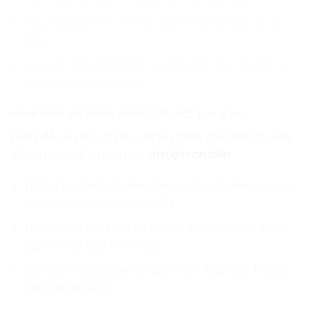
Xây dựng lộ trình tích hợp lập trình phù hợp với độ
tuổi.
Cam kết đồng hành để con biến kiến thức thành tư
duy làm chủ công nghệ.
Hành trình trở thành thế hệ dẫn dắt tương lai
Đừng để con bạn chỉ học để lấy điểm cao trên lớp. Hãy
để con học để sở hữu một
trí tuệ toàn diện
.
[Đăng ký đánh giá tiềm năng tư duy 1-1: Xem mức độ
logic của con bạn đến đâu?]
[Khám phá lộ trình: Tích hợp tư duy Toán học trong
lập trình tại Lập Trình Kid]
[Tải cẩm nang: Giúp con yêu thích Toán học thông
qua thế giới số]