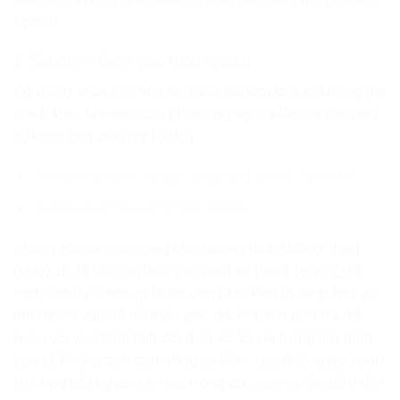
sở hữu.
3. “Sai lầm” – Điểm giao thoa kỳ diệu
Cả trong Toán học và Lập trình, sai lầm là điều không thể
tránh khỏi. Nhưng cách phản ứng với sai lầm lại tạo nên
sự khác biệt giữa hai tư duy.
Trong Toán học, sai lầm thường bị coi là “điểm trừ”.
Trong Lập trình, sai lầm là “dữ liệu”.
Chúng tôi dạy con rằng khi chương trình không chạy
(bug), đó là lúc con hiểu sâu nhất về thuật toán. Quá
trình “gỡ lỗi” (debug) buộc con phải kiên trì, bình tĩnh và
nhìn nhận vấn đề từ nhiều góc độ. Khi một đứa trẻ đã
quen với việc bình tĩnh đối diện với lỗi sai trong lập trình,
con sẽ không còn cảm thấy sợ hãi trước những bài toán
khó hay bất kỳ áp lực nào trong cuộc sống. Sự điềm tĩnh