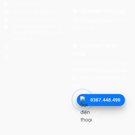
0367 448 499
Chi nhánh Vĩnh Long :
laptrinhkid.it@gmail.com
https://laptrinhkid.com
Số 75 Nguyễn Huệ, P.2, TP
Số 48, Ngõ 215 Định Công
Vĩnh Long
Thượng, Định Công, Hoàng
Mai, Hà Nội
Chi nhánh Hai Bà
Trưng
:
Số 27 phố Lò Đúc, Phường
Phạm Đình Hổ, Quận Hai
Bà Trưng, Thành phố Hà
Nội
0367.448.499
Facebook