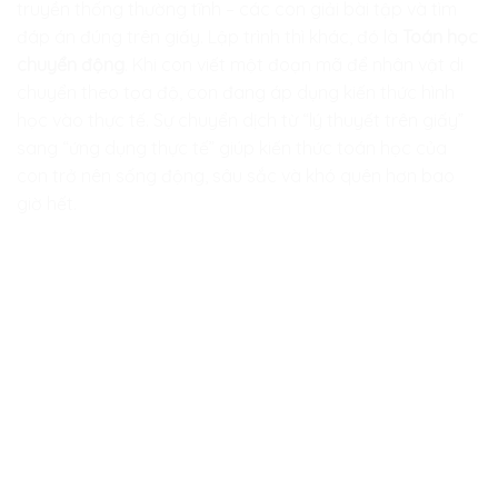
truyền thống thường tĩnh – các con giải bài tập và tìm
đáp án đúng trên giấy. Lập trình thì khác, đó là
Toán học
chuyển động
. Khi con viết một đoạn mã để nhân vật di
chuyển theo tọa độ, con đang áp dụng kiến thức hình
học vào thực tế. Sự chuyển dịch từ “lý thuyết trên giấy”
sang “ứng dụng thực tế” giúp kiến thức toán học của
con trở nên sống động, sâu sắc và khó quên hơn bao
giờ hết.