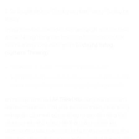
2. Sự chuyển dịch từ “Tư duy suy luận” sang “Tư duy hệ
thống”
Trong Toán học, con học cách giải quyết một bài toán
đơn lẻ. Nhưng trong Lập trình, con học cách cấu trúc
một hệ thống. Đây được gọi là
Tư duy hệ thống
(Systems Thinking)
.
Toán học:
Con học cách chứng minh
a
+
b
=
c
.
Lập trình:
Con học cách kết hợp
a
,
b
,
c
và hàng nghìn
biến số khác để tạo ra một ứng dụng hoàn chỉnh.
Khi học lập trình tại
LẬP TRÌNH KID
, con phải học cách
nhìn bức tranh lớn. Con phải biết mỗi thành phần trong
mã nguồn của mình sẽ tác động ra sao đến tổng thể
chương trình. Khả năng nhìn thấy các mối liên kết
(interconnections) này chính là kỹ năng mà những nhà
lãnh đạo, những nhà quản trị xuất sắc nhất thế giới đều