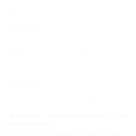
Dự án:
Một trò chơi tương tác giáo dục về bảo vệ môi
trường biển.
Tư duy đằng sau:
Các em phải lập trình để nhân vật “Thợ
lặn” thu gom rác thải nhựa (hình ảnh trực quan), đồng
thời né tránh các chướng ngại vật là cá mập.
Kết quả:
Con không chỉ học được cấu trúc lập trình “If-
Then-Else” (Nếu chạm rác thì cộng điểm, nếu chạm cá
mập thì kết thúc), mà quan trọng hơn, con hiểu được tác
hại của rác thải nhựa.
Giá trị đạt được:
Sự tự tin khi thấy sản phẩm của mình có
thể chơi được, và hạt giống của lòng trắc ẩn với môi
trường được gieo mầm qua từng dòng lệnh.
2. Nhóm 11-13 tuổi: “Trợ lý sức khỏe thông minh” (Tư duy
Hệ thống & Phân tích)
Ở độ tuổi này, các em bắt đầu có sự quan tâm đến