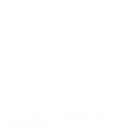
Giá trị đạt được:
Con rèn luyện kỹ năng làm việc nhóm,
bản lĩnh thuyết trình, và tinh thần trách nhiệm với xã hội.
Đây chính là bước đệm hoàn hảo cho con khi bước vào
đại học hoặc các sân chơi khởi nghiệp quốc tế.
4. Tại sao những dự án này lại khác biệt với việc “học lập
trình” thông thường?