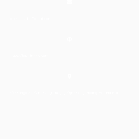
laptrinhkid.it@gmail.com
https://laptrinhkid.com
Số 48, Ngõ 215 Định Công Thượng, Định Công, Hoàng Mai, Hà Nội