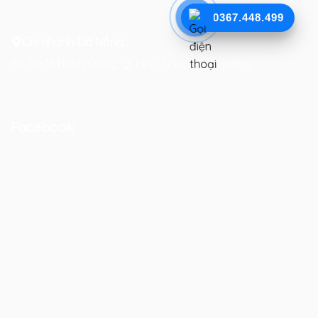
0367.448.499
Chi nhánh Đà Nẵng :
Số 76-78 Bạch Đằng, Q. Hải Châu, TP. Đà Nẵng
Facebook