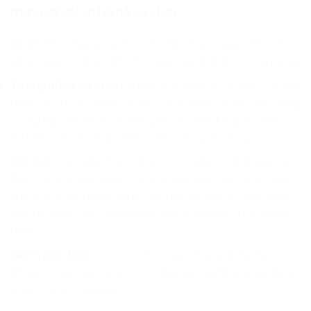
những vấn đề xã hội gần gũi hơn.
Dự án:
Một ứng dụng nhỏ trên điện thoại giúp nhắc nhở
uống nước và theo dõi thói quen tập thể dục hàng ngày.
Tư duy đằng sau:
Đây là bài toán quản lý dữ liệu. Các em
phải tạo ra các “biến” để lưu trữ số lượng nước, xây dựng
“vòng lặp” để kiểm tra thời gian, và thiết kế giao diện
(UI/UX) sao cho thân thiện nhất với người dùng.
Kết quả:
Con hiểu được rằng công nghệ có thể giúp cải
thiện chất lượng sống. Các em phải học cách đặt mình
vào vị trí của “người dùng” để thiết kế các nút bấm sao
cho dễ dùng, các thông báo sao cho không gây phiền
phức.
Giá trị đạt được:
Con học được kỹ năng quản lý dự án
(Project Management) và tư duy hướng đến người dùng
(User-centric mindset).