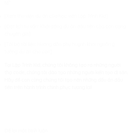
tế”.
[Xem thư viện dự án của học viên Lập Trình Kid]
[Đặt lịch tư vấn: Khởi động dự án đầu tiên của con cùng
chuyên gia]
[Tải bộ tài liệu: Hướng dẫn phụ huynh khơi nguồn ý
tưởng dự án cho con]
Tại Lập Trình Kid, chúng tôi không tạo ra những người
thợ code, chúng tôi đào tạo những người kiến tạo di sản.
Hãy để con cùng chúng tôi tạo nên những dấu ấn đầu
tiên trên hành trình chinh phục tương lai!
Để lại một bình luận