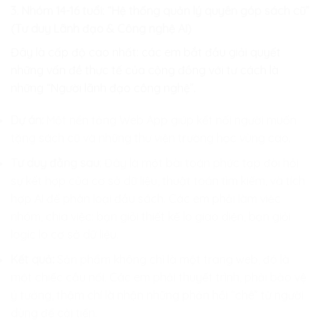
3. Nhóm 14-16 tuổi: “Hệ thống quản lý quyên góp sách cũ”
(Tư duy Lãnh đạo & Công nghệ AI)
Đây là cấp độ cao nhất: các em bắt đầu giải quyết
những vấn đề thực tế của cộng đồng với tư cách là
những “Người lãnh đạo công nghệ”.
Dự án:
Một nền tảng Web App giúp kết nối người muốn
tặng sách cũ và những thư viện trường học vùng cao.
Tư duy đằng sau:
Đây là một bài toán phức tạp đòi hỏi
sự kết hợp của cơ sở dữ liệu, thuật toán tìm kiếm, và tích
hợp AI để phân loại đầu sách. Các em phải làm việc
nhóm, chia việc: bạn giỏi thiết kế lo giao diện, bạn giỏi
logic lo cơ sở dữ liệu.
Kết quả:
Sản phẩm không chỉ là một trang web, đó là
một chiếc cầu nối. Các em phải thuyết trình, phải bảo vệ
ý tưởng, thậm chí là nhận những phản hồi “chê” từ người
dùng để cải tiến.