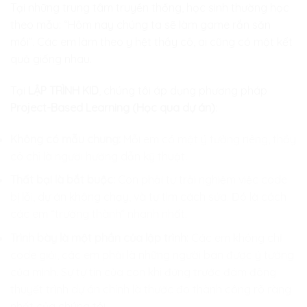
Tại những trung tâm truyền thống, học sinh thường học
theo mẫu: “Hôm nay chúng ta sẽ làm game rắn săn
mồi”. Các em làm theo y hệt thầy cô, ai cũng có một kết
quả giống nhau.
Tại
LẬP TRÌNH KID
, chúng tôi áp dụng phương pháp
Project-Based Learning (Học qua dự án)
:
Không có mẫu chung:
Mỗi em có một ý tưởng riêng, thầy
cô chỉ là người hướng dẫn kỹ thuật.
Thất bại là bắt buộc:
Con phải tự trải nghiệm việc code
bị lỗi, dự án không chạy, và tự tìm cách sửa. Đó là cách
các em “trưởng thành” nhanh nhất.
Trình bày là một phần của lập trình:
Các em không chỉ
code giỏi, các em phải là những người bán được ý tưởng
của mình. Sự tự tin của con khi đứng trước đám đông
thuyết trình dự án chính là thước đo thành công rõ ràng
nhất của chúng tôi.