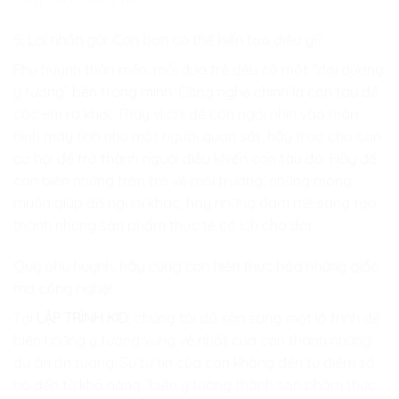
5. Lời nhắn gửi: Con bạn có thể kiến tạo điều gì?
Phụ huynh thân mến, mỗi đứa trẻ đều có một “đại dương
ý tưởng” bên trong mình. Công nghệ chính là con tàu để
các em ra khơi. Thay vì chỉ để con ngồi nhìn vào màn
hình máy tính như một người quan sát, hãy trao cho con
cơ hội để trở thành người điều khiển con tàu đó. Hãy để
con biến những trăn trở về môi trường, những mong
muốn giúp đỡ người khác, hay những đam mê sáng tạo
thành những sản phẩm thực tế có ích cho đời.
Quý phụ huynh, hãy cùng con hiện thực hóa những giấc
mơ công nghệ!
Tại
LẬP TRÌNH KID
, chúng tôi đã sẵn sàng một lộ trình để
biến những ý tưởng vụng về nhất của con thành những
dự án ấn tượng. Sự tự tin của con không đến từ điểm số,
nó đến từ khả năng “biến ý tưởng thành sản phẩm thực