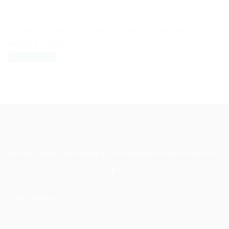
The reCAPTCHA verification period has expired. Please
reload the page.
Hệ thống đào tạo theo phương pháp STEAM tiên tiến. Mọi chi tiết xin liên hệ:
0367 448 499