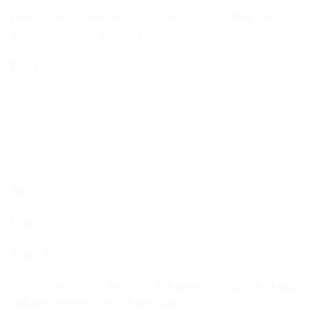
Email của bạn sẽ không được hiển thị công khai.
Các
trường bắt buộc được đánh dấu
*
Bình luận
*
Tên
*
Email
*
Trang web
Lưu tên của tôi, email, và trang web trong trình duyệt
này cho lần bình luận kế tiếp của tôi.