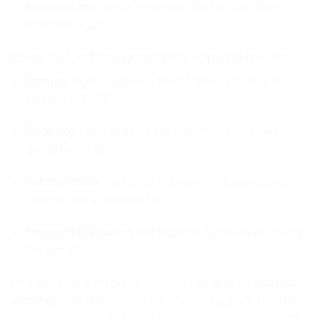
xu hướng, mà còn là “ngôn ngữ thứ hai” cần thiết
trong thế kỷ 21.
Công cụ lập trình game phù hợp cho trẻ em
Scratch
: Ngôn ngữ kéo – thả dễ dàng, phù hợp trẻ
tiểu học & THCS.
Code.org
: Nền tảng học lập trình thông qua mini
game tương tác.
Roblox Studio
: Nơi trẻ có thể tạo ra thế giới ảo, trò
chơi và chia sẻ với bạn bè.
Minecraft Education
: Kết hợp học STEM với xây dựng
thế giới 3D.
Ứng dụng lập trình game vào học tập giúp trẻ
vừa học
vừa chơi
, nuôi dưỡng đam mê công nghệ, phát triển tư
duy sáng tạo và sẵn sàng cho tương lai. Đây không chỉ