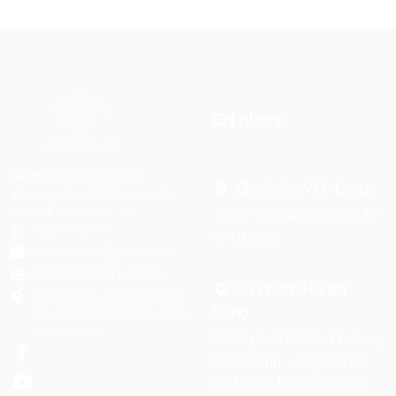
Chi nhánh
Hệ thống đào tạo theo
Chi nhánh Vĩnh Long :
phương pháp STEAM tiên tiến.
Mọi chi tiết xin liên hệ:
Số 75 Nguyễn Huệ, P.2, TP
0367 448 499
Vĩnh Long
laptrinhkid.it@gmail.com
https://laptrinhkid.com
Chi nhánh Hai Bà
Số 48, Ngõ 215 Định Công
Trưng
:
Thượng, Định Công, Hoàng
Mai, Hà Nội
Số 27 phố Lò Đúc, Phường
Phạm Đình Hổ, Quận Hai
Bà Trưng, Thành phố Hà