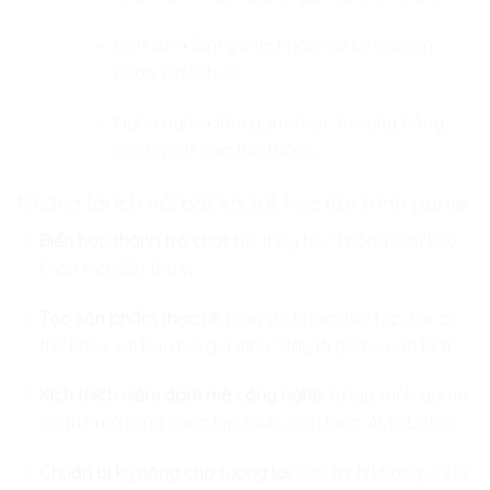
Lịch sử ➝ làm game nhập vai kể chuyện
nhân vật lịch sử.
Ngôn ngữ ➝ làm game học từ vựng bằng
cách vượt qua thử thách.
Những lợi ích nổi bật khi trẻ học lập trình game
Biến học thành trò chơi:
trẻ thấy học không còn khô
khan mà đầy thú vị.
Tạo sản phẩm thực tế:
thay vì chỉ làm bài tập, trẻ có
thể khoe với bạn bè, gia đình “đây là game con làm”.
Kích thích niềm đam mê công nghệ:
từ lập trình game
có thể mở rộng sang lập trình ứng dụng, AI, robotics.
Chuẩn bị kỹ năng cho tương lai:
Lập trình không chỉ là