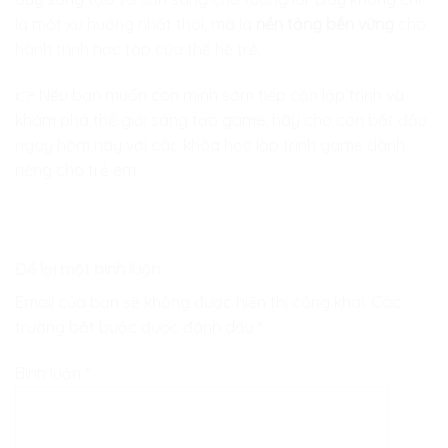
là một xu hướng nhất thời, mà là
nền tảng bền vững
cho
hành trình học tập của thế hệ trẻ.
👉 Nếu bạn muốn con mình sớm tiếp cận lập trình và
khám phá thế giới sáng tạo game, hãy cho con bắt đầu
ngay hôm nay với các khóa học lập trình game dành
riêng cho trẻ em.
Để lại một bình luận
Email của bạn sẽ không được hiển thị công khai.
Các
trường bắt buộc được đánh dấu
*
Bình luận
*