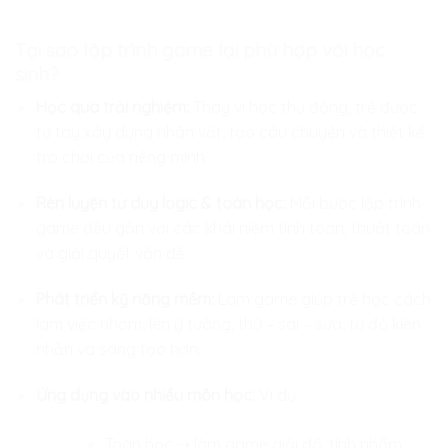
Tại sao lập trình game lại phù hợp với học
sinh?
Học qua trải nghiệm:
Thay vì học thụ động, trẻ được
tự tay xây dựng nhân vật, tạo câu chuyện và thiết kế
trò chơi của riêng mình.
Rèn luyện tư duy logic & toán học:
Mỗi bước lập trình
game đều gắn với các khái niệm tính toán, thuật toán
và giải quyết vấn đề.
Phát triển kỹ năng mềm:
Làm game giúp trẻ học cách
làm việc nhóm, lên ý tưởng, thử – sai – sửa, từ đó kiên
nhẫn và sáng tạo hơn.
Ứng dụng vào nhiều môn học:
Ví dụ:
Toán học ➝ làm game giải đố, tính nhẩm.