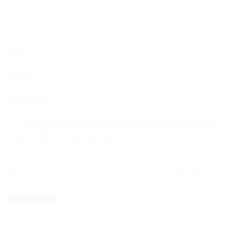
Tên
*
Email
*
Trang web
Lưu tên của tôi, email, và trang web trong trình duyệt
này cho lần bình luận kế tiếp của tôi.
The reCAPTCHA verification period has expired. Please
reload the page.