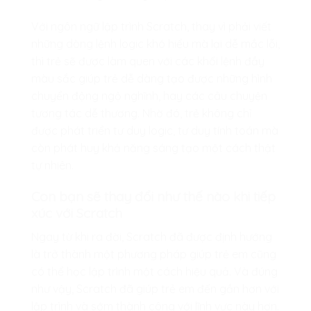
Với ngôn ngữ lập trình Scratch, thay vì phải viết
những dòng lệnh logic khó hiểu mà lại dễ mắc lỗi,
thì trẻ sẽ được làm quen với các khối lệnh đầy
màu sắc giúp trẻ dễ dàng tạo được những hình
chuyển động ngộ nghĩnh, hay các câu chuyện
tương tác dễ thương. Nhờ đó, trẻ không chỉ
được phát triển tư duy logic, tư duy tính toán mà
còn phát huy khả năng sáng tạo một cách thật
tự nhiên.
Con bạn sẽ thay đổi như thế nào khi tiếp
xúc với Scratch
Ngay từ khi ra đời, Scratch đã được định hướng
là trở thành một phương pháp giúp trẻ em cũng
có thể học lập trình một cách hiệu quả. Và đúng
như vậy, Scratch đã giúp trẻ em đến gần hơn với
lập trình và sớm thành công với lĩnh vực này hơn.