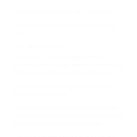
– Hoàn thiện kỹ năng giao tiếp, thuyết trình
– Biết chọn lọc và thử nghiệm những điều mới
mẻ…
Mục tiêu khóa học
– Hiểu được tư duy của máy tính, khái niệm cơ
bản về lập trình vòng lặp, điều kiện, biến nhớ, ứng
dụng được các khái niệm clone (nhân bản)
– Tạo được một ứng dụng, trò chơi đơn giản
bằng ngôn ngữ Scratch
– Sử dụng thành thạo các khối lệnh cơ bản để
điều khiển nhân vật, các lệnh cảm biến, các hàm,
biến nhớ trong các ứng dụng phức tạp