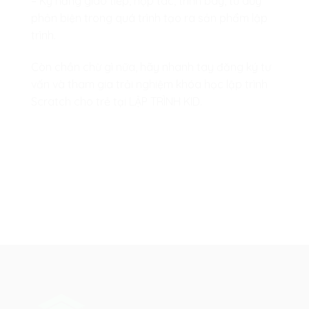
– Kỹ năng giao tiếp, hợp tác, trình bày, tư duy
phản biện trong quá trình tạo ra sản phẩm lập
trình.
Còn chần chừ gì nữa, hãy nhanh tay đăng ký tư
vấn và tham gia trải nghiệm khóa học lập trình
Scratch cho trẻ tại LẬP TRÌNH KID.