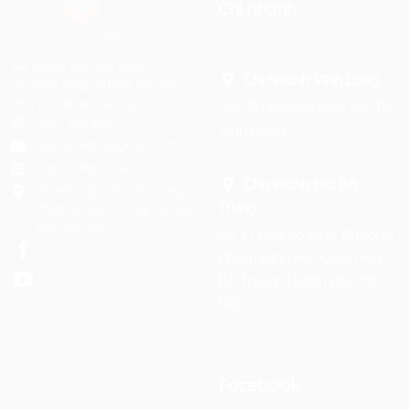
Chi nhánh
Hệ thống đào tạo theo
Chi nhánh Vĩnh Long :
phương pháp STEAM tiên tiến.
Mọi chi tiết xin liên hệ:
Số 75 Nguyễn Huệ, P.2, TP
0367 448 499
Vĩnh Long
laptrinhkid.it@gmail.com
https://laptrinhkid.com
Chi nhánh Hai Bà
Số 48, Ngõ 215 Định Công
Trưng
:
Thượng, Định Công, Hoàng
Mai, Hà Nội
Số 27 phố Lò Đúc, Phường
Phạm Đình Hổ, Quận Hai
Bà Trưng, Thành phố Hà
Nội
Facebook