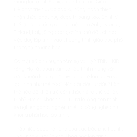
mang lại rất nhiều hiệu quả tích cực. Giúp
trẻ
phát triển được các kỹ năng, hoàn thiện
nhận thức, phát huy được trí sáng tạo. Chính vì
thế, ở các quốc gia phát triển như Anh, Estonia,
Finland, Italy, Singapore, chính phủ đã tích hợp
việc dạy lập trình vào chương trình giáo dục phổ
thông tại trường học.
Có một số phụ huynh tâm sự với LẬP TRÌNH KID
rằng: Họ rất quan tâm tới lập trình nhưng vẫn
băn khoăn không biết nên cho trẻ làm quen với
lập trình như thế nào? Nên bắt đầu từ đâu? Làm
thế nào để khiến trẻ cảm thấy hứng thú với lập
trình? Một số khác thì lại tỏ ra lo lắng con mình
sẽ nghiện game, nghiện thiết bị công nghệ chứ
không phải học lập trình.
Thấu hiểu được nỗi lòng của các bậc phụ huynh,
Lập Trình KID triển khai khóa học lập trình