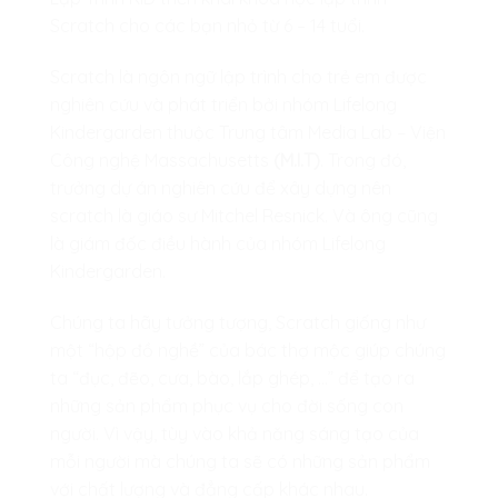
Scratch cho các bạn nhỏ từ 6 – 14 tuổi.
Scratch là ngôn ngữ lập trình cho trẻ em được
nghiên cứu và phát triển bởi nhóm Lifelong
Kindergarden thuộc Trung tâm Media Lab – Viện
Công nghệ Massachusetts
(M.I.T)
. Trong đó,
trưởng dự án nghiên cứu để xây dựng nên
scratch là giáo sư Mitchel Resnick. Và ông cũng
là giám đốc điều hành của nhóm Lifelong
Kindergarden.
Chúng ta hãy tưởng tượng, Scratch giống như
một “hộp đồ nghề” của bác thợ mộc giúp chúng
ta “đục, đẽo, cưa, bào, lắp ghép, …” để tạo ra
những sản phẩm phục vụ cho đời sống con
người. Vì vậy, tùy vào khả năng sáng tạo của
mỗi người mà chúng ta sẽ có những sản phẩm
với chất lượng và đẳng cấp khác nhau.