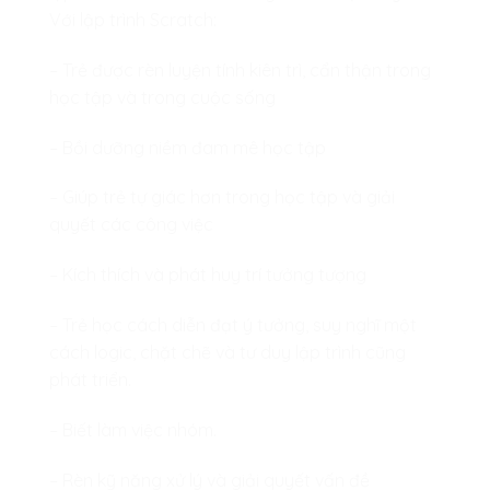
Với lập trình Scratch:
– Trẻ được rèn luyện tính kiên trì, cẩn thận trong
học tập và trong cuộc sống
– Bồi dưỡng niềm đam mê học tập
– Giúp trẻ tự giác hơn trong học tập và giải
quyết các công việc
– Kích thích và phát huy trí tưởng tượng
– Trẻ học cách diễn đạt ý tưởng, suy nghĩ một
cách logic, chặt chẽ và tư duy lập trình cũng
phát triển.
– Biết làm việc nhóm.
– Rèn kỹ năng xử lý và giải quyết vấn đề