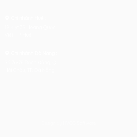
Chi nhánh Huế :
19 Kiệt 39 Hoàng Quốc
Việt, TP. Huế
Chi nhánh Đà Nẵng :
Số 76-78 Bạch Đằng, Q.
Hải Châu, TP. Đà Nẵng
Design by
HVCG Software