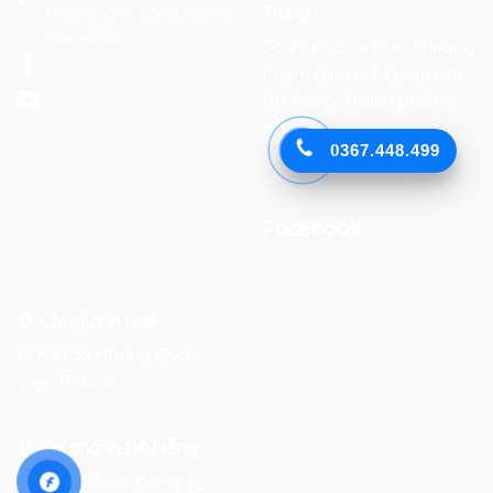
Trưng
:
Thượng, Định Công, Hoàng
Mai, Hà Nội
Số 27 phố Lò Đúc, Phường
Phạm Đình Hổ, Quận Hai
Bà Trưng, Thành phố Hà
Nội
0367.448.499
Facebook
Chi nhánh Huế :
19 Kiệt 39 Hoàng Quốc
Việt, TP. Huế
Chi nhánh Đà Nẵng :
Số 76-78 Bạch Đằng, Q.