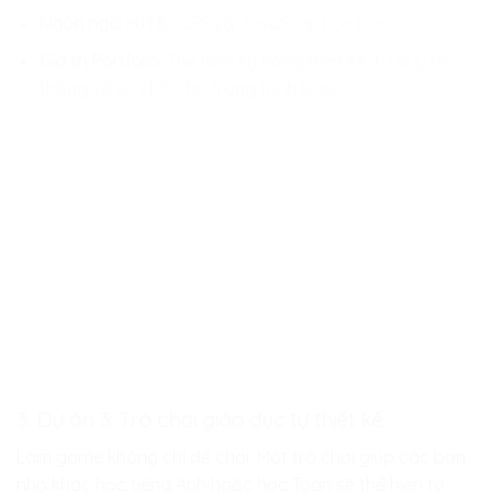
Ngôn ngữ:
HTML, CSS và JavaScript cơ bản.
Giá trị Portfolio:
Thể hiện kỹ năng thiết kế, tư duy hệ
thống và sự chỉn chu trong trình bày.
3. Dự án 3: Trò chơi giáo dục tự thiết kế
Làm game không chỉ để chơi. Một trò chơi giúp các bạn
nhỏ khác học tiếng Anh hoặc học Toán sẽ thể hiện tư