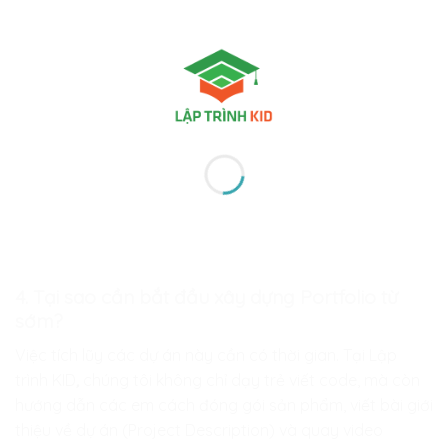
4. Tại sao cần bắt đầu xây dựng Portfolio từ
sớm?
Việc tích lũy các dự án này cần có thời gian. Tại
Lập
trình KID
,
chúng tôi không chỉ dạy trẻ viết code, mà còn
hướng dẫn các em cách đóng gói sản phẩm, viết bài giới
thiệu về dự án (Project Description) và quay video