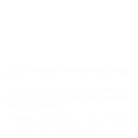
2. Dự án 2: Website cá nhân hoặc Blog chuyên
sâu
Thay vì một bản CV giấy truyền thống, một website cá
nhân do chính tay con lập trình sẽ là minh chứng sống
động nhất cho kỹ năng số.
Nội dung:
Giới thiệu bản thân, các giải thưởng đã đạt
được, và những bài viết chia sẻ về sở thích cá nhân
(như bảo vệ môi trường, thiên văn học…).