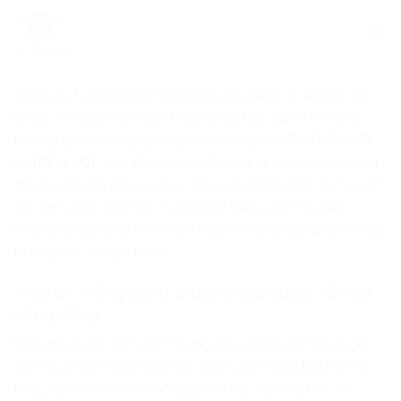
Skip
to
content
Trong xu hướng tuyển sinh hiện đại, điểm số không còn
là yếu tố duy nhất. Các trường đại học danh tiếng và
trường quốc tế ngày càng chú trọng vào
Portfolio (Hồ
sơ năng lực)
– nơi thể hiện tư duy sáng tạo và khả năng
giải quyết vấn đề của học sinh. Lập trình chính là
“vũ khí”
sắc bén giúp con tạo ra sự khác biệt vượt trội, biến
những dòng code khô khan thành những sản phẩm thực
tế đầy sức thuyết phục.
1. Dự án 1: Ứng dụng di động giải quyết vấn đề
cộng đồng
Một ứng dụng đơn giản nhưng có ý nghĩa xã hội sẽ ghi
điểm cực lớn trong mắt các nhà tuyển sinh, bởi nó cho
thấy học sinh có khả năng quan sát và lòng trắc ẩn.