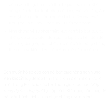
cảnh con thuyết trình về thành quả của mình. Khả
năng diễn đạt lưu loát bằng cả tiếng Việt và tiếng Anh
về một sản phẩm công nghệ chính là
“át chủ bài”
trong hồ sơ du học hoặc ứng tuyển học bổng.
Minh chứng về sự phát triển:
Một Portfolio bắt đầu từ
những dự án Scratch đơn giản ở lớp 3 và tiến dần đến
các ứng dụng Python phức tạp ở lớp 9 là bằng chứng
thép cho sự kiên trì và niềm đam mê bền bỉ của con.
Bạn muốn hồ sơ của con nổi bật giữa hàng nghìn ứng
viên khác?
Hãy để lập trình trở thành điểm nhấn rực rỡ
nhất trong Portfolio của bé. Tham gia khóa học
“Xây
dựng dự án sáng tạo”
tại
Lập trình KID
, ngay hôm nay để
bắt đầu hành trình chinh phục những ước mơ lớn!