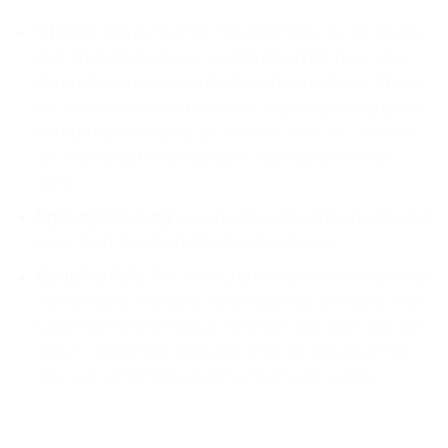
Ý tưởng:
Ứng dụng nhắc nhở phân loại rác tại nguồn,
app tìm kiếm trạm sạc xe điện gần nhất, hoặc ứng
dụng hỗ trợ người già ghi nhớ lịch uống thuốc. Thậm
chí, con có thể phát triển một ứng dụng nhỏ giúp kết
nối các bạn trong lớp để trao đổi sách cũ – một dự
án vừa mang tính công nghệ, vừa mang tính bền
vững.
Ngôn ngữ sử dụng:
App Inventor (kéo thả chuyên sâu)
hoặc Swift (lập trình iOS chuyên nghiệp).
Giá trị Portfolio:
Thể hiện sự quan tâm đến cộng đồng
và khả năng ứng dụng công nghệ vào đời sống. Nhà
tuyển sinh sẽ nhìn thấy ở con một
“nhà lãnh đạo tiềm
năng”
– người biết dùng kiến thức để giải quyết nỗi
đau của xã hội thay vì chỉ học lý thuyết suông.