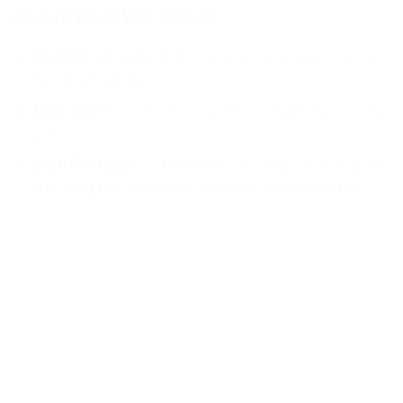
duy sư phạm và logic tuyệt vời.
Ý tưởng:
Game giải đố lịch sử, trò chơi mô phỏng các
thí nghiệm vật lý.
Ngôn ngữ:
Scratch (cho cấp 1) hoặc Python (cho cấp
2, 3).
Giá trị Portfolio:
Chứng minh tư duy logic phức tạp và
khả năng biến những thứ khô khan thành điều thú vị.