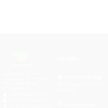
Chi nhánh
Hệ thống đào tạo theo
Chi nhánh Vĩnh Long :
phương pháp STEAM tiên tiến.
Mọi chi tiết xin liên hệ:
Số 75 Nguyễn Huệ, P.2, TP
0367 448 499
Vĩnh Long
laptrinhkid.it@gmail.com
https://laptrinhkid.com
Chi nhánh Hai Bà
Số 48, Ngõ 215 Định Công