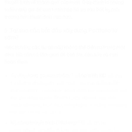
thuyết trình về thành quả của mình. Đây chính là những
tư liệu quý giá để con tự tin nộp hồ sơ vào bất kỳ môi
trường học thuật đỉnh cao nào.
5. Tại sao cần bắt đầu xây dựng Portfolio từ
sớm?
Việc tích lũy các dự án này không thể diễn ra trong một
đêm. Nó cần có thời gian để con sai, con sửa và con
hoàn thiện.
Tư duy đóng gói sản phẩm:
Tại
Lập trình KID
, chúng
tôi không chỉ dạy trẻ viết code, mà còn hướng dẫn
các em cách
“đóng gói”
sản phẩm. Đó là kỹ năng viết
bài giới thiệu dự án (Project Description) súc tích,
cách trình bày mục tiêu, công nghệ sử dụng và những
bài học rút ra sau dự án.
Kỹ năng thuyết trình (Pitching):
Mỗi dự án tại
Laptrinhkid.com đều đi kèm với một video quay lại