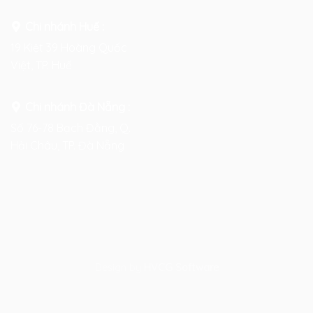
Chi nhánh Huế :
19 Kiệt 39 Hoàng Quốc
Việt, TP. Huế
Chi nhánh Đà Nẵng :
Số 76-78 Bạch Đằng, Q.
Hải Châu, TP. Đà Nẵng
Design by
HVCG Software