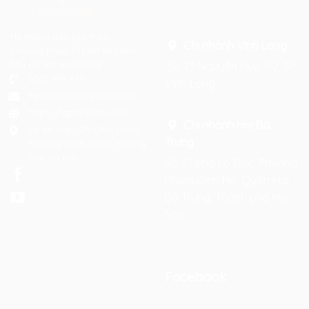
Hệ thống đào tạo theo
Chi nhánh Vĩnh Long :
phương pháp STEAM tiên tiến.
Mọi chi tiết xin liên hệ:
Số 75 Nguyễn Huệ, P.2, TP
0367 448 499
Vĩnh Long
laptrinhkid.it@gmail.com
https://laptrinhkid.com
Chi nhánh Hai Bà
Số 48, Ngõ 215 Định Công
Trưng
:
Thượng, Định Công, Hoàng
Mai, Hà Nội
Số 27 phố Lò Đúc, Phường
Phạm Đình Hổ, Quận Hai
Bà Trưng, Thành phố Hà
Nội
Facebook