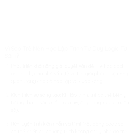
Vì Sao Trẻ Nên Học Lập Trình Tư Duy Logic Từ
Sớm?
Phát triển khả năng giải quyết vấn đề
: Trẻ học cách
phân tích, chia nhỏ vấn đề và tìm giải pháp – kỹ năng
quan trọng cho cả học tập và cuộc sống.
Kích thích sự sáng tạo
: Khi lập trình, trẻ có thể biến ý
tưởng thành sản phẩm (game, ứng dụng, câu chuyện
số).
Rèn luyện tính kiên nhẫn và tỉ mỉ
: Một dòng code sai
có thể khiến cả chương trình không chạy, nhờ đó trẻ