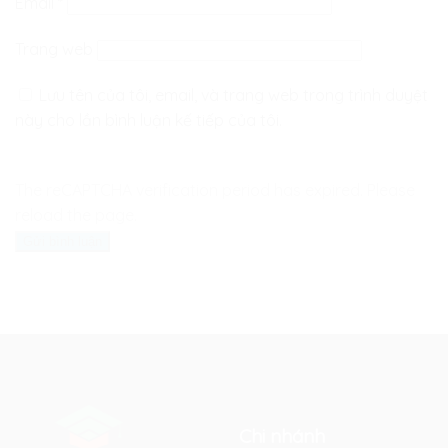
Email
*
Trang web
Lưu tên của tôi, email, và trang web trong trình duyệt
này cho lần bình luận kế tiếp của tôi.
The reCAPTCHA verification period has expired. Please
reload the page.
Chi nhánh