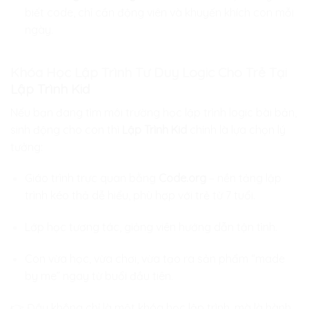
biết code, chỉ cần động viên và khuyến khích con mỗi
ngày.
Khóa Học Lập Trình Tư Duy Logic Cho Trẻ Tại
Lập Trình Kid
Nếu bạn đang tìm môi trường học lập trình logic bài bản,
sinh động cho con thì
Lập Trình Kid
chính là lựa chọn lý
tưởng:
Giáo trình trực quan bằng
Code.org
– nền tảng lập
trình kéo thả dễ hiểu, phù hợp với trẻ từ 7 tuổi.
Lớp học tương tác, giảng viên hướng dẫn tận tình.
Con vừa học, vừa chơi, vừa tạo ra sản phẩm “made
by me” ngay từ buổi đầu tiên.
👉 Đây không chỉ là một khóa học lập trình, mà là hành