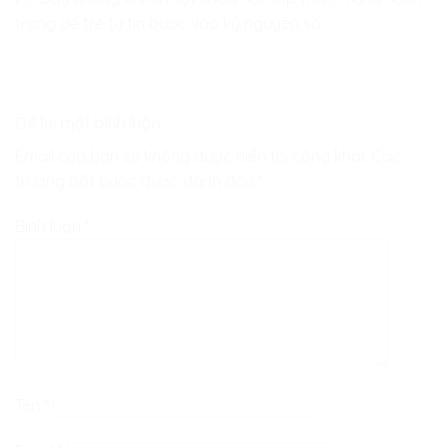
trang để trẻ tự tin bước vào kỷ nguyên số.
Để lại một bình luận
Email của bạn sẽ không được hiển thị công khai.
Các
trường bắt buộc được đánh dấu
*
Bình luận
*
Tên
*