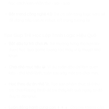
học cách kiên nhẫn thử – sai – sửa.
Bắt trend công nghệ 4.0
: Trẻ có nền tảng logic sớm sẽ
dễ dàng tiếp cận AI, robot, IoT trong tương lai.
Tips Giúp Trẻ Học Lập Trình Logic Hiệu Quả
Bắt đầu từ trò chơi
🎮: Trẻ thường hứng thú hơn khi
được học qua game tương tác thay vì lý thuyết khô
khan.
Chia nhỏ mục tiêu
🧩: Ví dụ, tuần đầu chỉ làm quen
kéo – thả khối lệnh, tuần sau xây một trò chơi mini.
Học theo dự án nhỏ
🚀: Tạo sản phẩm thực tế (như
trò chơi Flappy Bird) để trẻ thấy kết quả ngay, từ đó
duy trì động lực.
Luôn đồng hành cùng con
👨‍👩‍👧: Cha mẹ không cần