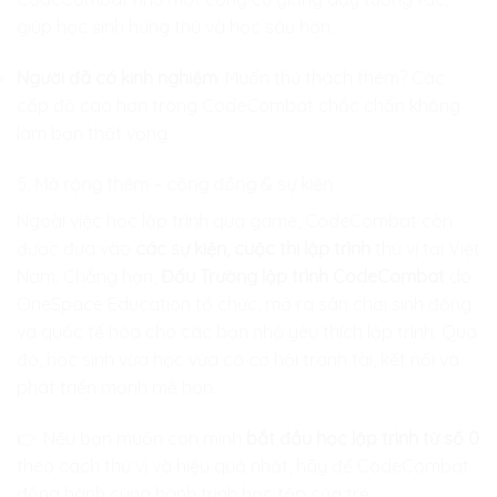
giúp học sinh hứng thú và học sâu hơn.
Người đã có kinh nghiệm
: Muốn thử thách thêm? Các
cấp độ cao hơn trong CodeCombat chắc chắn không
làm bạn thất vọng
5. Mở rộng thêm – cộng đồng & sự kiện
Ngoài việc học lập trình qua game, CodeCombat còn
được đưa vào
các sự kiện, cuộc thi lập trình
thú vị tại Việt
Nam. Chẳng hạn,
Đấu Trường lập trình CodeCombat
do
OneSpace Education tổ chức, mở ra sân chơi sinh động
và quốc tế hóa cho các bạn nhỏ yêu thích lập trình. Qua
đó, học sinh vừa học vừa có cơ hội tranh tài, kết nối và
phát triển mạnh mẽ hơn.
👉 Nếu bạn muốn con mình
bắt đầu học lập trình từ số 0
theo cách thú vị và hiệu quả nhất, hãy để CodeCombat
đồng hành cùng hành trình học tập của trẻ.