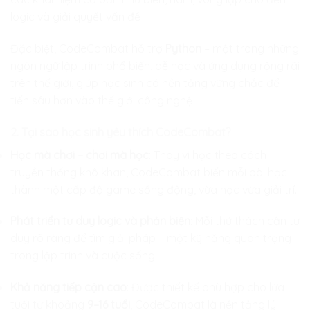
logic và giải quyết vấn đề
Đặc biệt, CodeCombat hỗ trợ
Python
– một trong những
ngôn ngữ lập trình phổ biến, dễ học và ứng dụng rộng rãi
trên thế giới, giúp học sinh có nền tảng vững chắc để
tiến sâu hơn vào thế giới công nghệ
2. Tại sao học sinh yêu thích CodeCombat?
Học mà chơi – chơi mà học
: Thay vì học theo cách
truyền thống khô khan, CodeCombat biến mỗi bài học
thành một cấp độ game sống động, vừa học vừa giải trí.
Phát triển tư duy logic và phản biện
: Mỗi thử thách cần tư
duy rõ ràng để tìm giải pháp – một kỹ năng quan trọng
trong lập trình và cuộc sống.
Khả năng tiếp cận cao
: Được thiết kế phù hợp cho lứa
tuổi từ khoảng
9–16 tuổi
, CodeCombat là nền tảng lý