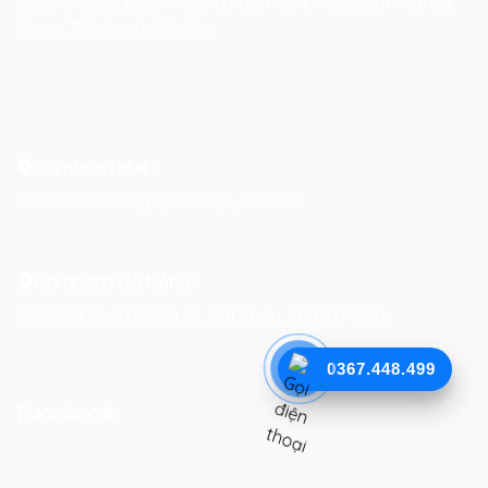
Số 27 phố Lò Đúc, Phường Phạm Đình Hổ, Quận Hai Bà
Trưng, Thành phố Hà Nội
Chi nhánh Huế :
19 Kiệt 39 Hoàng Quốc Việt, TP. Huế
Chi nhánh Đà Nẵng :
Số 76-78 Bạch Đằng, Q. Hải Châu, TP. Đà Nẵng
0367.448.499
Facebook