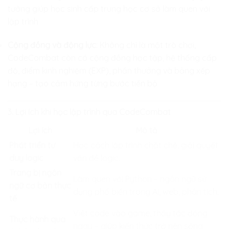
tưởng giúp học sinh cấp trung học cơ sở làm quen với
lập trình
Cộng đồng và động lực
: Không chỉ là một trò chơi,
CodeCombat còn có cộng đồng học tập, hệ thống cấp
độ, điểm kinh nghiệm (EXP), phần thưởng và bảng xếp
hạng – tạo cảm hứng từng bước tiến bộ
3. Lợi ích khi học lập trình qua CodeCombat
Lợi ích
Mô tả
Phát triển tư
Học cách lập trình chặt chẽ, giải quyết
duy logic
vấn đề logic.
Trang bị ngôn
Làm quen với Python – ngôn ngữ sử
ngữ cơ bản thực
dụng phổ biến trong AI, web, phân tích.
tế
Viết code vào game, thấy tác động
Thực hành qua
ngay – giúp kiến thức trở nên sống