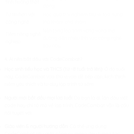
tình huống thật
động.
Tự tin hơn với
Học qua trải nghiệm thú vị, tạo hứng
công nghệ
thú khám phá thêm.
Nền tảng lập trình vững vàng mở
Tiềm năng nghề
đường đến nhiều lĩnh vực công nghệ
nghiệp
sau này.
4. Ai nên bắt đầu với CodeCombat?
Học sinh tiểu học và THCS (từ ~8 tuổi trở lên)
: Ở độ tuổi
này, CodeCombat vừa thú vị vừa dễ tiếp cận, kích thích
niềm yêu thích và tư duy lập trình từ sớm
Người mới bắt đầu mọi lứa tuổi
: Dù bạn là ai, lần đầu viết
code hay chỉ tò mò về lập trình, CodeCombat vẫn là cầu
nối tuyệt vời.
Giáo viên & người hướng dẫn
: Có thể ứng dụng
CodeCombat như một công cụ giảng dạy tương tác,