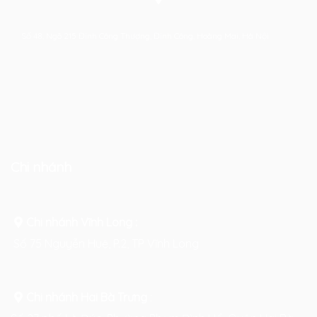
Số 48, Ngõ 215 Định Công Thượng, Định Công, Hoàng Mai, Hà Nội
Chi nhánh
Chi nhánh Vĩnh Long :
Số 75 Nguyễn Huệ, P.2, TP Vĩnh Long
Chi nhánh Hai Bà Trưng
: