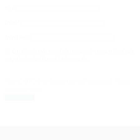
Tên
*
Email
*
Trang web
Lưu tên của tôi, email, và trang web trong trình duyệt
này cho lần bình luận kế tiếp của tôi.
The reCAPTCHA verification period has expired. Please
reload the page.