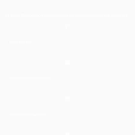
Hệ thống đào tạo theo phương pháp STEAM tiên tiến. Mọi chi tiết xin liên hệ:
0367 448 499
laptrinhkid.it@gmail.com
https://laptrinhkid.com