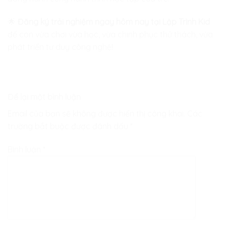
🌟
Đăng ký trải nghiệm ngay hôm nay tại
Lập Trình Kid
để con vừa chơi vừa học, vừa chinh phục thử thách, vừa
phát triển tư duy công nghệ!
Để lại một bình luận
Email của bạn sẽ không được hiển thị công khai.
Các
trường bắt buộc được đánh dấu
*
Bình luận
*