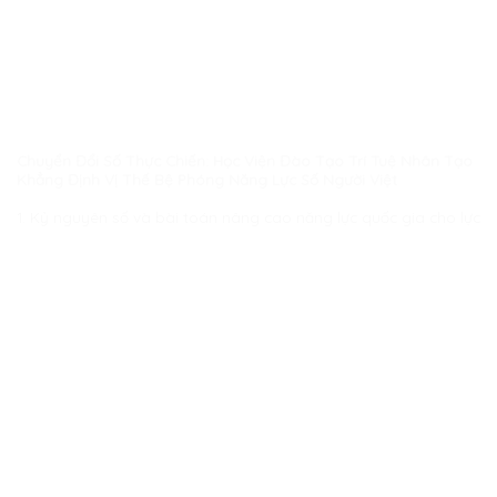
Chuyển Đổi Số Thực Chiến: Học Viện Đào Tạo Trí Tuệ Nhân Tạo
Khẳng Định Vị Thế Bệ Phóng Năng Lực Số Người Việt
1. Kỷ nguyên số và bài toán nâng cao năng lực quốc gia cho lực