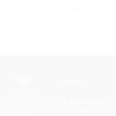
CẬU BÉ THIÊN TÀI LỚP 4 VÀ HÀNH TRÌNH CHINH PHỤC KIẾN
THỨC!
10 Tháng 11, 2022
Chi nhánh
Hệ thống đào tạo theo
Chi nhánh Vĩnh Long :
phương pháp STEAM tiên tiến.
Mọi chi tiết xin liên hệ:
Số 75 Nguyễn Huệ, P.2, TP
0367 448 499