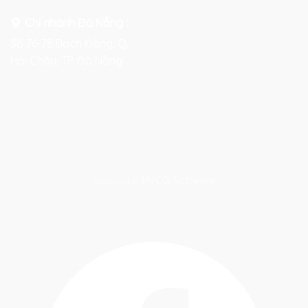
Chi nhánh Đà Nẵng :
Số 76-78 Bạch Đằng, Q.
Hải Châu, TP. Đà Nẵng
Design by
HVCG Software