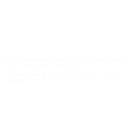
Tái Định Hình Thị Trường Lao Động: Bản Đồ Sinh Tồn Cho Người
Đi Làm Trước Làn Sóng Càn Quét Của AI
1. Cuộc đại dịch chuyển nghề nghiệp lớn nhất trong lịch sử nhân
loại đang