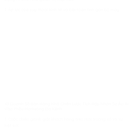
1. Áp lực của suy thoái kinh tế và bài toán tinh gọn bộ máy
X3 Doanh Số Bán Hàng Nhờ Chiến Lược Tích Hợp Nhân Sự Ảo AI
Vào Phễu Marketing Đa Kênh
1. Cuộc chiến giành giật khách hàng trên môi trường số và sự
kiệt sức