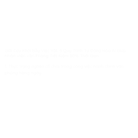
Giải Cứu Khỏi Bẫy Việc Vặt: 5 Quy Trình Tự Động Hóa AI Giúp
Nhân Viên Văn Phòng Tiết Kiệm 80% Thời Gian
1. Thực trạng nghẽn cổ chai trong công việc hành chính văn
phòng hàng ngày