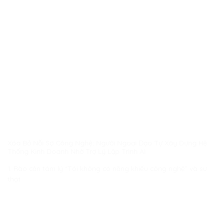
Xóa Bỏ Nỗi Sợ Công Nghệ: Người Ngoại Đạo Tự Xây Dựng Hệ
Thống Kinh Doanh Nhờ Trợ Lý Lập Trình AI
1. Rào cản tâm lý “Tôi không có năng khiếu công nghệ” và sự
thật