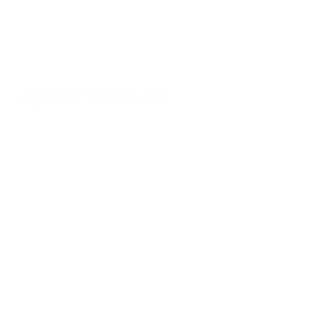
ĐAM MÊ LẬP TRÌNH TỈNH GIẤC
10 Tháng 11, 2022