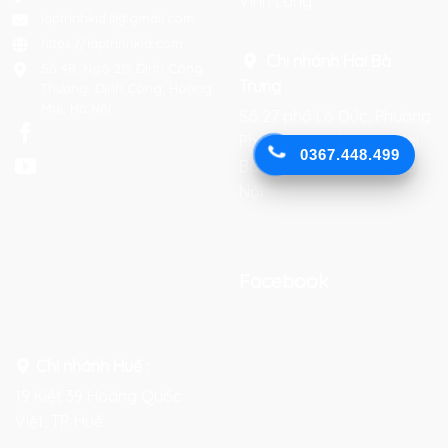
Vĩnh Long
laptrinhkid.it@gmail.com
https://laptrinhkid.com
Chi nhánh Hai Bà
Số 48, Ngõ 215 Định Công
Trưng
:
Thượng, Định Công, Hoàng
Mai, Hà Nội
Số 27 phố Lò Đúc, Phường
Phạm Đình Hổ, Quận Hai
0367.448.499
Bà Trưng, Thành phố Hà
Nội
Facebook
Chi nhánh Huế :
19 Kiệt 39 Hoàng Quốc
Việt, TP. Huế