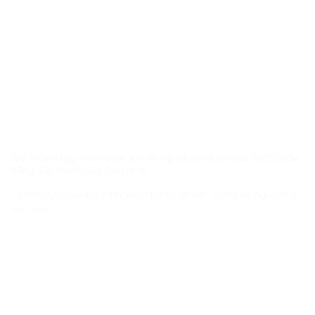
Trở Thành Lập Trình Viên 10x: Bí Kíp Nhân Mười Hiệu Suất Code
Bằng Sức Mạnh Của Cursor AI
1. Định nghĩa về lập trình viên “10x Engineer” trong kỷ nguyên trí
tuệ nhân