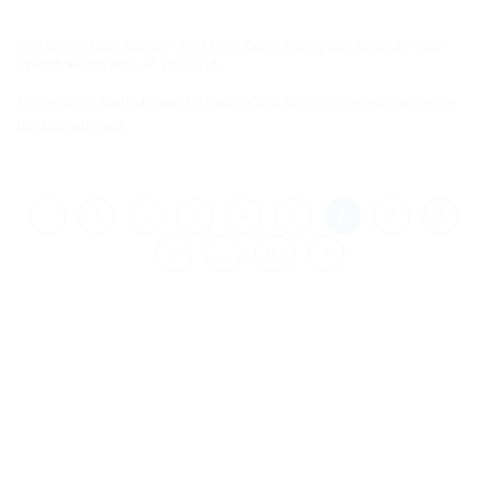
Xu Hướng Kinh Doanh Tri Thức: Cách Đóng Gói Chuyên Môn
Thành Khóa Học AI Triệu Đô
1. Làn sóng kinh doanh tri thức (Knowledge Commerce) và cơ
hội bứt phá với
1
…
3
4
5
6
7
8
9
…
113