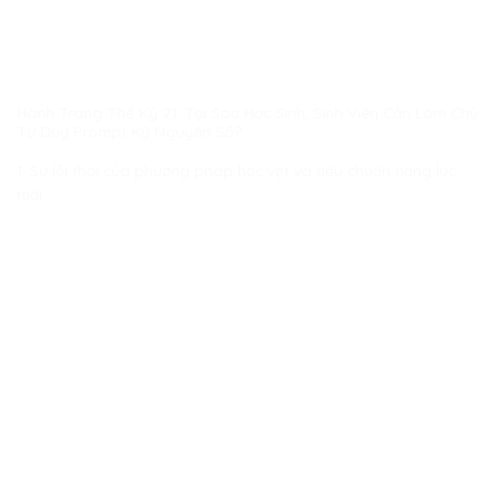
Hành Trang Thế Kỷ 21: Tại Sao Học Sinh, Sinh Viên Cần Làm Chủ
Tư Duy Prompt Kỷ Nguyên Số?
1. Sự lỗi thời của phương pháp học vẹt và tiêu chuẩn năng lực
mới