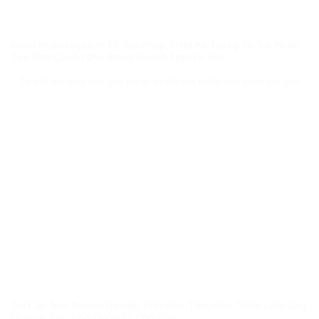
Khóa Huấn Luyện AI 1-1: Giải Pháp Thiết Kế Trợ Lý Trí Tuệ Nhân
Tạo Độc Quyền Cho Riêng Doanh Nghiệp Bạn
1. Sự bất lực của các giải pháp AI đại trà trước bài toán chuyên
Tái Cấu Trúc Doanh Nghiệp Tinh Gọn: Tầm Nhìn Chiến Lược Ứng
Dụng AI Cho Nhà Quản Trị Cấp Cao