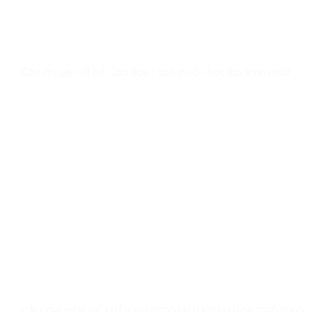
Câu chuyện về bé Cao Sơn : con muốn học lập trình mãi!!
3 Tháng 3, 2022
CÂU CHUYỆN VỀ THẦY GIÁO TOÀN VÀ CẬU HỌC TRÒ CAO