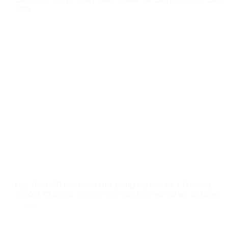
SƠN
3 Tháng 3, 2022
Lập Trình KID hân hoan khai giảng lớp học 1-1, 1-N tháng
9/2021. Chúc các con có một năm học mới vui vẻ, an toàn!
3 Tháng 3, 2022