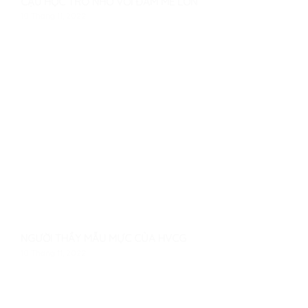
CẬU HỌC TRÒ NHỎ VỚI ĐAM MÊ LỚN
10 Tháng 11, 2022
NGƯỜI THẦY MẪU MỰC CỦA HVCG
10 Tháng 11, 2022