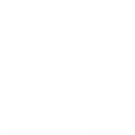
Lập Trình KID hân hoan khai giảng lớp học 1-1, 1-N tháng 9/2021. Chúc
các con có một năm học mới vui vẻ, an toàn!