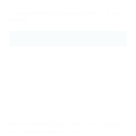
1. Tổng quan khóa học Đối tượng: trẻ từ 6 – 15 tuổi
Mục tiêu:
25
Th8
Các bước thiết kế poster cho học sinh – Tự tay làm
nên “tác phẩm” sáng tạo của bạn