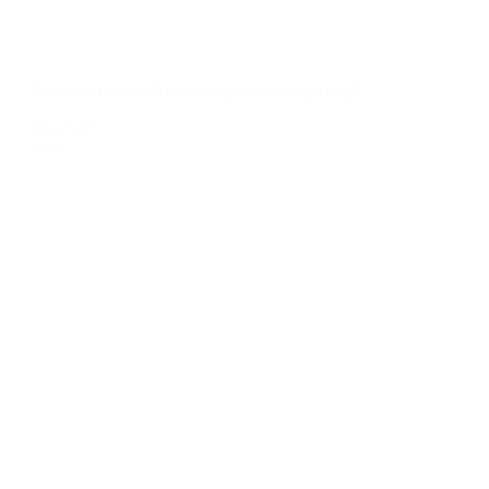
Có nên cho trẻ em tiếp xúc với máy tính sớm hay không?
3 Tháng 3, 2022