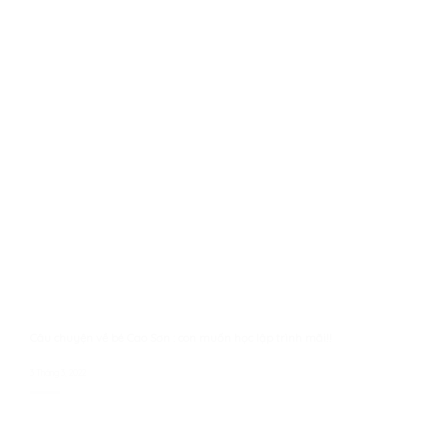
Câu chuyện về bé Cao Sơn : con muốn học lập trình mãi!!
3 Tháng 3, 2022