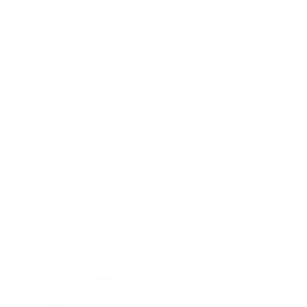
Vui Học Lập Trình Scratch cùng Lập Trình KID
27 Tháng 4, 2022