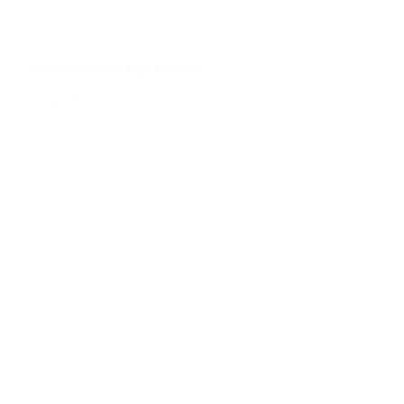
TÀI NĂNG TRẺ CỦA LÀNG LẬP TRÌNH
10 Tháng 11, 2022