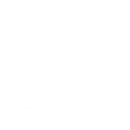
Học viên Nguyễn Tuấn Anh
27 Tháng 4, 2022