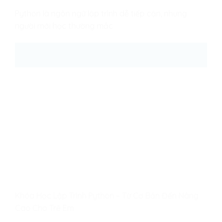
Python là ngôn ngữ lập trình dễ tiếp cận, nhưng
người mới học thường mắc
25
Th8
Khóa Học Lập Trình Python – Từ Cơ Bản Đến Nâng
Cao Cho Trẻ Em