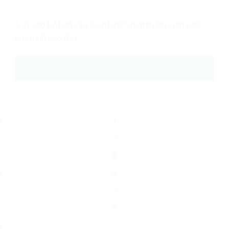
1. Vì sao bắt đầu từ Scratch? Scratch là ngôn ngữ
lập trình kéo thả
25
Th8
1
2
3
4
5
6
…