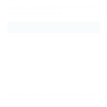
1. Giới thiệu CodeCombat CodeCombat là một trò
chơi học lập trình. Người học sẽ
25
Th8
Lập Trình Giải Trí – Khởi Đầu Với CodeCombat Online