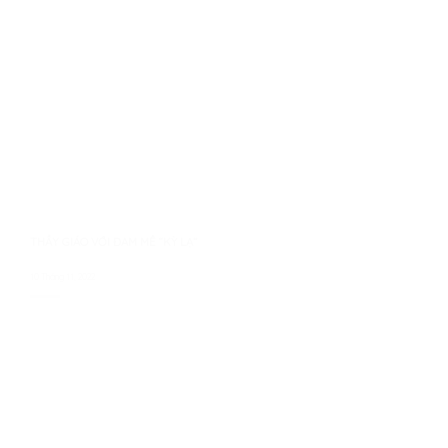
THẦY GIÁO VỚI ĐAM MÊ “KỲ LẠ”
10 Tháng 11, 2022