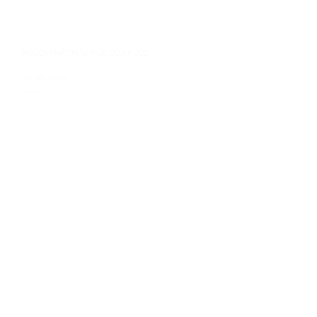
NGƯỜI THẦY MẪU MỰC CỦA HVCG
10 Tháng 11, 2022