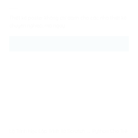
Thiết kế poster không chỉ dành cho các nhà thiết kế
chuyên nghiệp, mà ngay
25
Th8
Lộ Trình Học Lập Trình Từ Scratch → Python Cho Trẻ