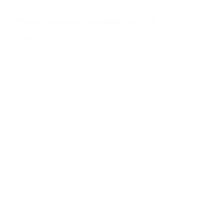
??? TRUNG THU MÙA DỊCH – HỌC ONLINE THẬT VUI ???
3 Tháng 3, 2022