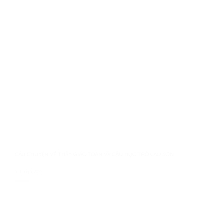
CÂU CHUYỆN VỀ THẦY GIÁO TOÀN VÀ CẬU HỌC TRÒ CAO SƠN
3 Tháng 3, 2022