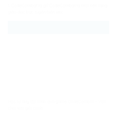
1. CodeCombat là gì? CodeCombat là một nền tảng
giáo dục trực tuyến biến việc
25
Th8
Học tư duy lập trình qua game CodeCombat – Vừa
chơi vừa giỏi code