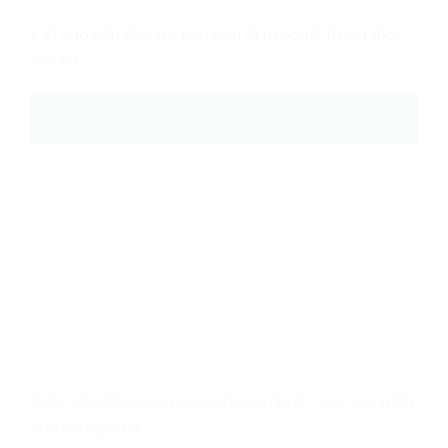
1. Vì sao nên cho trẻ tiếp cận AI từ sớm? Trong thời
đại 4.0,
26
Th8
Bước đầu làm quen với CodeCombat – Học lập trình
như chơi game