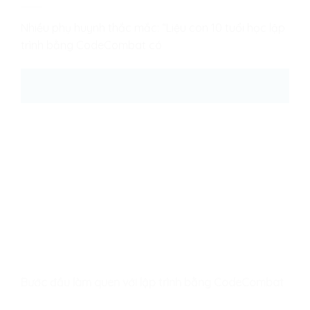
Nhiều phụ huynh thắc mắc: “Liệu con 10 tuổi học lập
trình bằng CodeCombat có
26
Th8
Bước đầu làm quen với lập trình bằng CodeCombat