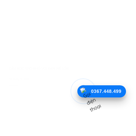
CẬU HỌC TRÒ NHỎ VỚI ĐAM MÊ LỚN
10 Tháng 11, 2022
0367.448.499