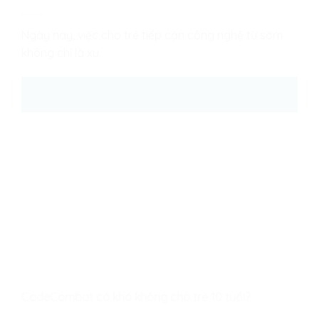
Ngày nay, việc cho trẻ tiếp cận công nghệ từ sớm
không chỉ là xu
26
Th8
CodeCombat có khó không cho trẻ 10 tuổi?