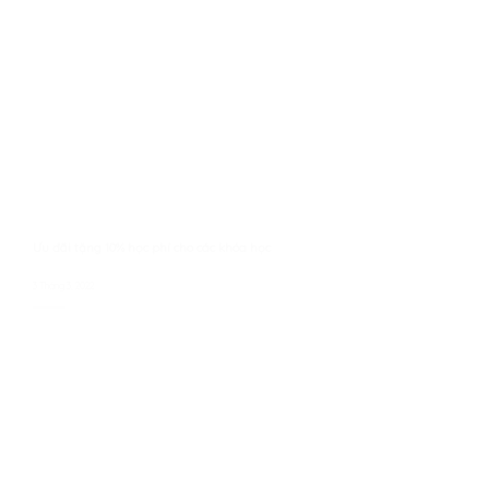
Ưu đãi tặng 10% học phí cho các khóa học
3 Tháng 3, 2022