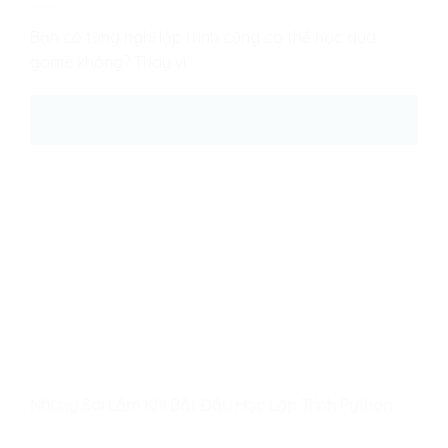
Bạn có từng nghĩ lập trình cũng có thể học qua
game không? Thay vì
25
Th8
Những Sai Lầm Khi Bắt Đầu Học Lập Trình Python